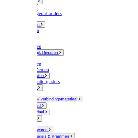
Fittingwerk
Gardena
Slangenwagen-/houders
Olie / Vetten
Chemicalien
Verven
Plasticzakken
Huishoudelijk Diversen
Matten
Zaksluitingen
Sponzen / Zemen
Zeepprodukten
Batterij & batterijladers
Zaklampen
Verpakking-/ verbindingsmateriaal
Touw / Koord
Afdekmateriaal
Staalkabel
Kleine ijzerwaren
Spijkers, Nagels & Krammen