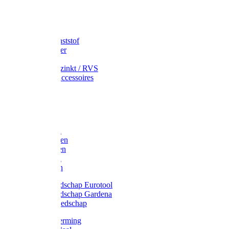
Speciekuip
Emmer kunststof
Schepemmer
Voerton
Emmer verzinkt / RVS
Regenton accessoires
Regenton
Jerrycans
Trechter
Polyharken
Gazonharken
Asfaltharken
Tuinharken
Hooiharken
Handgereedschap Eurotool
Handgereedschap Gardena
Kindergereedschap
Kniebescherming