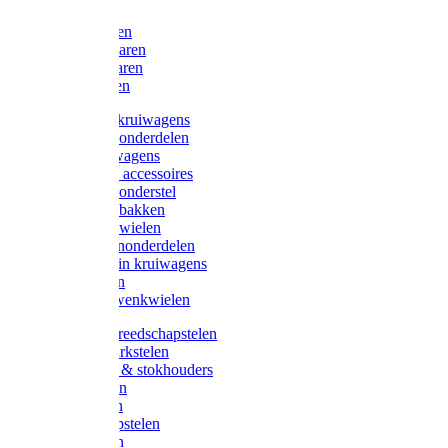
Bijlen
Snoeischaren
Heggenscharen
Takkenscharen
Snoeimessen
Landbouwkruiwagens
Kruiwagenonderdelen
Bouwkruiwagens
Kruiwagen accessoires
Kruiwagenonderstel
Kruiwagenbakken
Kruiwagenwielen
Steekwagenonderdelen
Huis en Tuin kruiwagens
Steekwagen
Bok- en Zwenkwielen
Overige gereedschapstelen
Bezem-/Harkstelen
Handvaten & stokhouders
Hamerstelen
Spadestelen
Graanschopstelen
Schopstelen