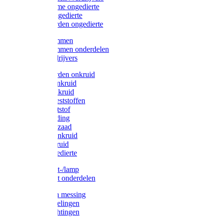
Protect Home ongedierte
Solabiol ongedierte
Protect Garden ongedierte
Mollenklemmen
Mollenklemmen onderdelen
Mollenverdrijvers
Protect Garden onkruid
Diversen onkruid
Solabiol onkruid
Solabiol meststoffen
Pokon meststof
Pokon voeding
Pokon graszaad
Roundup onkruid
Pokon onkruid
Pokon ongedierte
Vliegenkast-/lamp
Vliegenkast onderdelen
Zuigkorven messing
Geka koppelingen
Geka afdichtingen