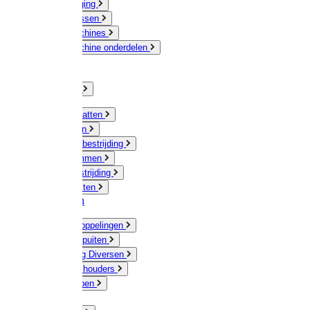
Veeverzorging
Scheermessen
Scheermachines
Scheermachine onderdelen
Huisdieren
Kippen
Verlichting
Muizen / Ratten
Drukspuiten
Ongediertebestrijding
Mollenklemmen
Onkruidbestrijding
Vliegenkasten
Meststoffen
Messing koppelingen
Gieters / Spuiten
Besproeiing Diversen
Slangen & houders
Waterpompen
Tyleen