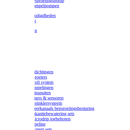
Gardena besproeiingspomp
Gardena dompelpompen
Tyleen benodigdheden
Tyleenslang
Lange bocht
Knie
T-stuk
Sok
Verloop
Nippels
Stop
Gardena afdichtingen
Gardena sproeiers
Gardena Profi system
Gardena koppelingen
Gardena tuinspuiten
Gardena timers & sensoren
Gardena Sprinklersysteem
Gardena meerkanaals bepsroeiingsbesturing
Gardena vakantiebewatering sets
Gardena Microdrip toebehoren
Gardena Pipeline
Gardena System sets