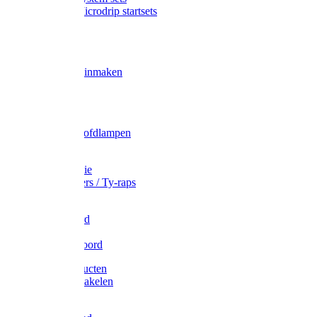
Gardena Microdrip startsets
Vet
Olie
Wecken & inmaken
Tricel
Americol
Zak- & Hoofdlampen
Lampjes
Tape en folie
Kabelbinders / Ty-raps
Bindtouw
Metselkoord
Touw
Elastisch koord
Afdekproducten
Heffen en takelen
Staalkabel