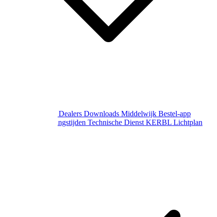
Over Middelwijk
Dealers
Downloads
Middelwijk Bestel-app
Gewijzigde openingstijden
Technische Dienst
KERBL Lichtplan
Aanvraag
Contact