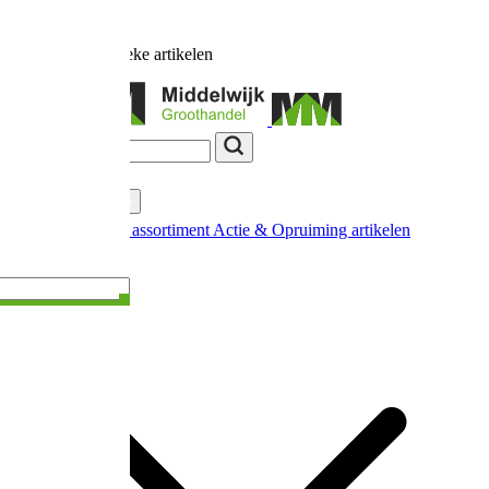
Ruim
17.000
unieke artikelen
Categorieën
Nieuw in ons assortiment
Actie & Opruiming artikelen
Extra