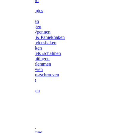
Waslijndraad
Simplexknipjes
Wervels
Sleutelringen
Gelaste ringen
Borgveren-/pennen
Musketons & Paniekhaken
S-haken & vleeshaken
Karabijnhaken
Noodschakels-/schalmen
Harp-/D-sluitingen
Staaldraadklemmen
Spanschroeven
Ringmoeren-/schroeven
Puntkousen
U-beugels
Aanlegringen
Lasthaken
Nagels
Krammen
Spijkers
Voetketting
Scheepsketting