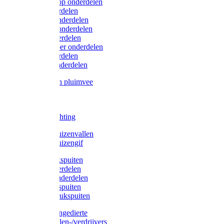
Lister/Liscop onderdelen
Eider onderdelen
Heiniger onderdelen
Constanta onderdelen
Moser onderdelen
Farm Clipper onderdelen
Oster onderdelen
TailWell onderdelen
Voerbakken pluimvee
Katten
Honden
LED verlichting
Ratten / Muizenvallen
Ratten / Muizengif
Gloria drukspuiten
Gloria onderdelen
Gardena onderdelen
Dario drukspuiten
Gardena drukspuiten
Diversen ongedierte
Insectenvallen-/verdrijvers