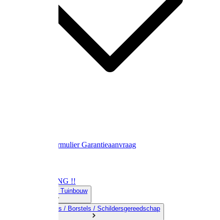
Contact
Retourformulier
Garantieaanvraag
OPRUIMING !!
01) Land-& Tuinbouw
02) Bezems / Borstels / Schildersgereedschap