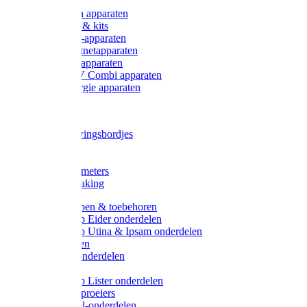
Onderdelen apparaten
Starter sets & kits
9V Batterij-apparaten
230V Lichtnetapparaten
12V Accu-apparaten
230V / 12V Combi apparaten
Zonne-energie apparaten
Tangen
Waarschuwingsbordjes
Afkuilen
Reiniging
Wegers en meters
Video bewaking
Weidepompen & toebehoren
Weidepomp Eider onderdelen
Weidepomp Utina & Ipsam onderdelen
Drinkbakken
Drinkbak onderdelen
Vlotters
Weidepomp Lister onderdelen
Nippels / Sproeiers
Drinknippel-onderdelen