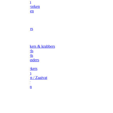
Maisvorken
Aardappelvorken
Vijgenvorken
Strohaak
Cultivators
Tuinkrabbers
Hakken
Schoffels
Onkruidstekers & krabbers
Hartschoffels
Ruitschoffels
Onkruidbranders
Graskantstekers
Verticuteren
Strooiwagen / Zaaivat
Grasmaaier
Grasscharen
Gazonrol
Trimmer
Grondboor
Tuinhamer