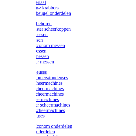
Injectiemateriaal
Hoefmessen-/ krabbers
Hoefbekapbeugel onderdelen
Messen toebehoren
Moser & Oster scheerkoppen
Hauptner messen
Liscop messen
Aesculap/Econom messen
Heiniger messen
Constanta messen
FarmClipper messen
Moser tondeuses
Overige trimmers/tondeuses
Heiniger scheermachines
Hauptner scheermachines
Aesculap scheermachines
Liscop scheermachines
FarmClipper scheermachines
Constanta scheermachines
Wahl tondeuses
Aesculap/Econom onderdelen
Hauptner onderdelen