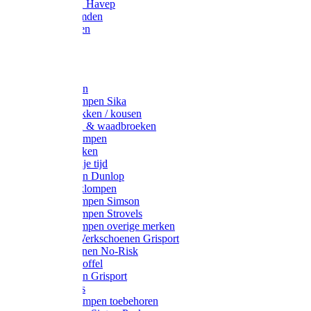
Werkjassen Havep
Thermohemden
Overhemden
Hoeden
Petten
Werksokken
Schoenklompen Sika
Thermo sokken / kousen
Lieslaarzen & waadbroeken
Houten klompen
Wandelsokken
Laarzen vrije tijd
Werklaarzen Dunlop
Kunststof klompen
Schoenklompen Simson
Schoenklompen Strovels
Schoenklompen overige merken
Wandel-/ Werkschoenen Grisport
Werkschoenen No-Risk
Klomppantoffel
Werklaarzen Grisport
Accessoires
Houten klompen toebehoren