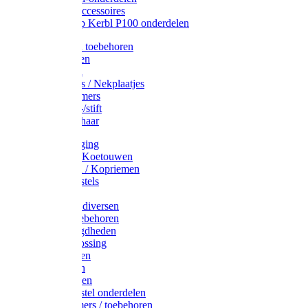
Drinkbak accessoires
Weidepomp Kerbl P100 onderdelen
Oormerken toebehoren
Enkelbanden
Oormerken
Halsplaatjes / Nekplaatjes
Kokernummers
Merkspray-/stift
Veemerkschaar
Uierverzorging
Halsters & Koetouwen
Halsriemen / Kopriemen
Koerugborstels
Koeliften
Koe / Stier diversen
Melkers toebehoren
Stalbenodigdheden
Kalververlossing
Stierenringen
Onthoornen
Kalverflessen
Koerugborstel onderdelen
Kalveremmers / toebehoren