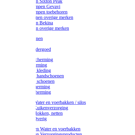
Werklaarzen Sixton Peak
Schoenklompen Gevavi
Schoenklompen toebehoren
Werkschoenen overige merken
Werklaarzen Bekina
Werklaarzen overige merken
Handschoenen
Mutsen
Thermo ondergoed
Gehoorbescherming
Oogbescherming
Disposable kleding
Disposable handschoenen
Disposable schoenen
Mondbescherming
Hoofdbescherming
Pluimvee Water en voerbakken / silos
Pluimvee Kuikenverzorging
Pluimvee Hokken, netten
Pluimvee Overig
Knaagdieren Water en voerbakken
Knaagdieren Verzorgingsproducten