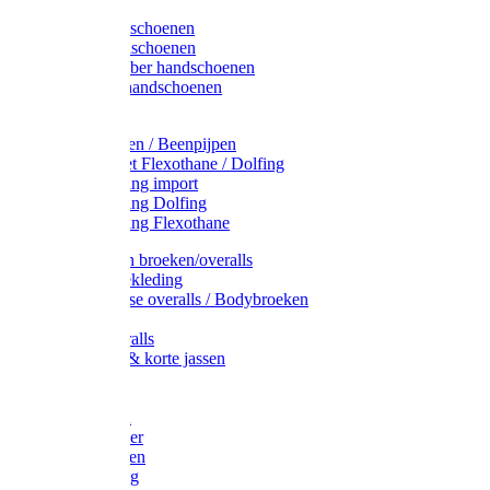
Latex handschoenen
Leren handschoenen
PVC / Rubber handschoenen
Katoenen handschoenen
Display
Plukmouwen / Beenpijpen
Reparatieset Flexothane / Dolfing
Regenkleding import
Regenkleding Dolfing
Regenkleding Flexothane
Toebehoren broeken/overalls
Signalisatiekleding
Amerikaanse overalls / Bodybroeken
Overalls
Kinderoveralls
Stofjassen & korte jassen
Werktruien
T-shirts
Werkjassen
Bodywarmer
Werkbroeken
Zaagkleding