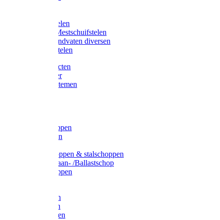
Bijlstelen
Vorkstelen
Gardena stelen
Sneeuw- /Mestschuifstelen
Stelen / Handvaten diversen
Telescoopstelen
Tuin producten
Fruitplukker
Ophangsystemen
Tuinafval
Manden
Spades
Betonschoppen
Schepbatsen
Batsen
Ballastschoppen & stalschoppen
Slijtsrip Graan- /Ballastschop
Graanschoppen
Spitvorken
Hooivorken
Mestvorken
Bietenvorken