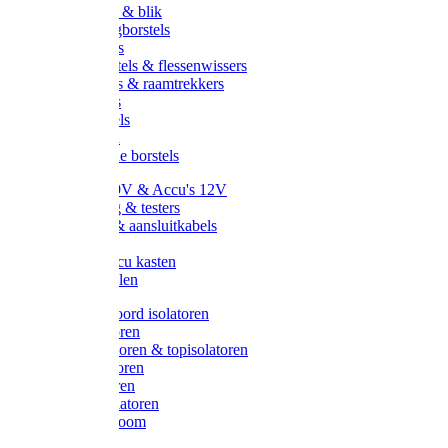
Handveger & blik
Voetenveegborstels
Handvegers
Afwasborstels & flessenwissers
Wasborstels & raamtrekkers
Tonborstels
Werkborstels
Ragebollen
Hygienische borstels
Batterijen 9V & Accu's 12V
Beveiliging & testers
Kabelsets & aansluitkabels
Aarding
Metalen accu kasten
Zonnepanelen
Draad & koord isolatoren
Ringisolatoren
Extra isolatoren & topisolatoren
Hoekisolatoren
Lintisolatoren
Afstandisolatoren
Isolatorenboom