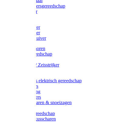
Afzetmateriaal
Stratenmakersgereedschap
Straathamer
Koevoeten
Mestschuiver
Mestschraper
Sneeuwschuiver
Zeis toebehoren
Baggergereedschap
Zeisen
Wetstenen / Zeisstrijker
Zeisboom
Accessoires elektrisch gereedschap
Grasmaaiers
Tuinreiniging
Robotmaaiers
Heggenscharen & snoeizagen
Trimmers
Klussen gereedschap
Gras & buxusscharen
Snoeizaag
Boomband