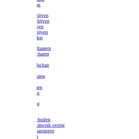
Victorketting
Afbraamschijven
Doorslijpschijven
Lamelschijven
Diamantschijven
Laselektroden
Schroevendraaiers
Tangen / Scharen
Zagen
Meetgereedschap
Beitels
Vijlen / Raspen
Sleutels
Lijmklemmen
Waterpassen
Bouwbeslag
Tuinbeslag
Grendels/schuifen
Hang en sluitwerk overig
Hengen/scharnieren
Scharnieren