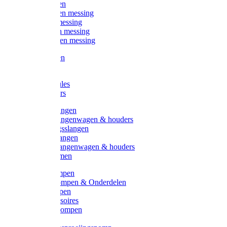
Kogelkranen
Koppelingen messing
Sproeiers messing
Tuinspuiten messing
Slangstukken messing
Handspuiten
Gieters
Kunststoftules
Regenmeters
Overige slangen
Overige slangenwagen & houders
Beregeningsslangen
Gardena slangen
Gardena slangenwagen & houders
Slangklemmen
Leader pompen
Zwengelpompen & Onderdelen
Ebara pompen
Pompaccessoires
Excellent pompen
Kinpumps