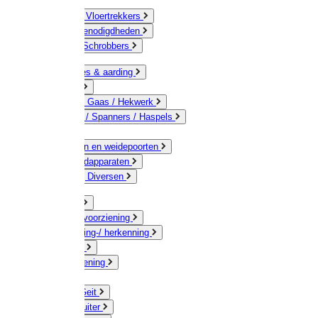
Bezems & Vloertrekkers
Schildersbenodigdheden
Borstels / Schrobbers
Accessoires & aarding
Isolatoren
Geleiders / Gaas / Hekwerk
Verbinders / Spanners / Haspels
Palen
Doorgangen en weidepoorten
Schrikdraadapparaten
Afrastering Diversen
Erf & Stal
Drinkwatervoorziening
Veemarkering-/ herkenning
Koe / Stier
Voervoorziening
Varken
Schaap / Geit
Paard & Ruiter