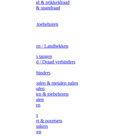
Metaal draad & prikkeldraad
Binddraad & spandraad
Gaas
Lint
Afrasternet toebehoren
Draad
Afrasternet
Koord
Weidehekken / Landhekken
Spanners en tangen
Lint / Koord / Draad verbinders
Haspels
Litzclip verbinders
Recycling palen & metalen palen
Kunststof palen
T-Post t-palen & toebehoren
Glasfiber palen
Houten palen
Poortgrepen
Doorgangset & poortsets
Poortgreepankers
Weidepoorten