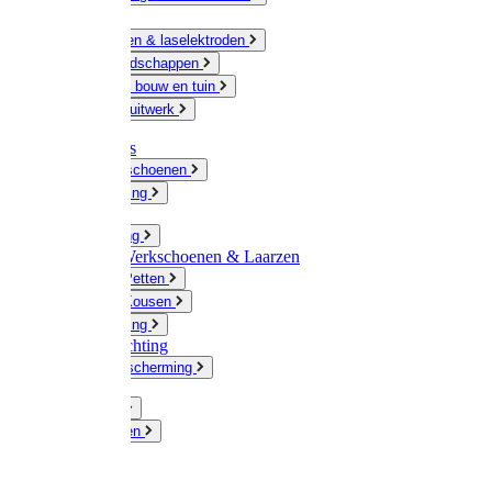
Ketting
Slijpschijven & laselektroden
Handgereedschappen
IJzerwaren bouw en tuin
Hang en sluitwerk
Disposables
Werkhandschoenen
Regenkleding
Klompen
Werkkleding
Wandel-/ Werkschoenen & Laarzen
Hoeden / Petten
Sokken / Kousen
Winterkleding
Winkelinrichting
Gelaatsbescherming
Pluimvee
Knaagdieren
Hond
Kat