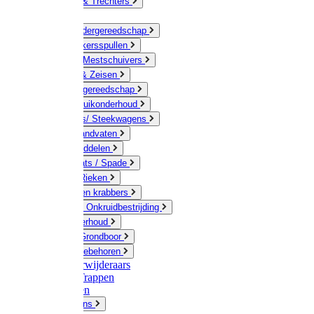
Jerrycans & Trechters
Harken
Hand-/ Kindergereedschap
Stratenmakersspullen
Sneeuw- / Mestschuivers
Baggeren & Zeisen
Elektrisch gereedschap
Boom / Struikonderhoud
Kruiwagens/ Steekwagens
Stelen / Handvaten
Tuinhulpmiddelen
Schop / Bats / Spade
Vorken & Rieken
Cultivator en krabbers
Schoffels / Onkruidbestrijding
Gazononderhoud
Hamers / Grondboor
Sledes / toebehoren
Onkruidverwijderaars
Ladders / Trappen
Werkbanken
Betonmolens