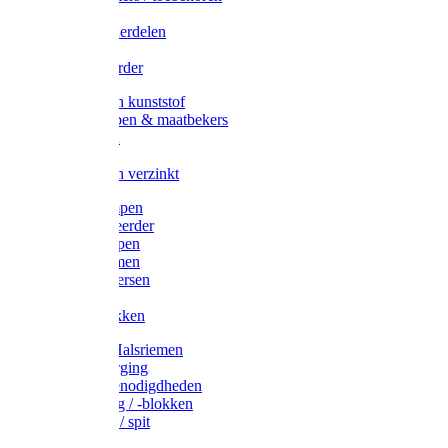
Veedrijvers
Koelift onderdelen
Antizuig
Uieronthaarder
Voerbakken kunststof
Voerscheppen & maatbekers
Hooiruiven
Hooinetten
Voerbakken verzinkt
Warmtelampen
Staartcoupeerder
Biggenkappen
Neuskrammen
Varken diversen
Zeugeband
Varkensbakken
Halsters / Halsriemen
Hoefverzorging
Lammer benodigdheden
Ramdektuig / -blokken
Vastzetpen / spit