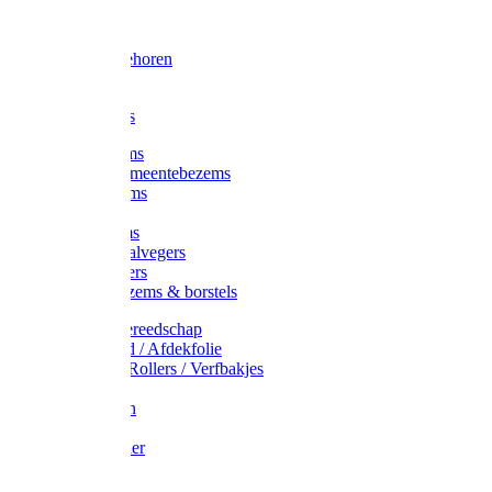
Voorhamer
Hamers
Slede toebehoren
Sledes
Composters
Straatbezems
Stads- / Gemeentebezems
Terrasbezems
Stalbezems
Gootbezems
Kamer-/Zaalvegers
Vloertrekkers
Onkruidbezems & borstels
Schildersgereedschap
Afplakband / Afdekfolie
Kwasten / Rollers / Verfbakjes
Mixers
Afdekfoliën
Messen
Schuurpapier
Luiwagens