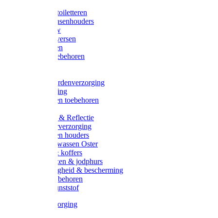
Halsters
Poetsen & toiletteren
Zadel-/Trensenhouders
Halstertouw
Halsters diversen
Hoofdstellen
Zadel & toebehoren
Longeren
Zwepen
Rapide paardenverzorging
Ruiter kleding
Hoofdstellen toebehoren
Dekens
Verlichting & Reflectie
Rapide leerverzorging
Likstenen en houders
Poetsen & wassen Oster
Poetssets & koffers
Ruiter laarzen & jodphurs
Ruiter veiligheid & bescherming
Ruiter - toebehoren
Voerbak kunststof
Klauwverzorging
Diversen