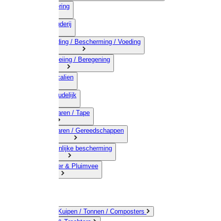
03) Afrastering
04) Veehouderij
05) Bestrijding / Bescherming / Voeding
06) Besproeiing / Beregening
07) Chemicalien
08) Huishoudelijk
09) Touwwaren / Tape
10) IJzerwaren / Gereedschappen
11) Persoonlijke bescherming
12) Kleindier & Pluimvee
Emmers / Kuipen / Tonnen / Composters