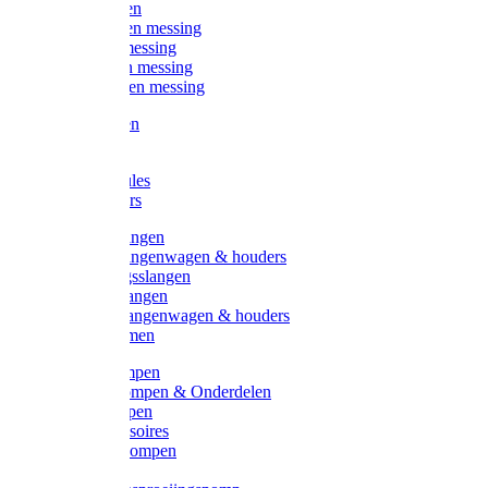
Kogelkranen
Koppelingen messing
Sproeiers messing
Tuinspuiten messing
Slangstukken messing
Handspuiten
Gieters
Kunststoftules
Regenmeters
Overige slangen
Overige slangenwagen & houders
Beregeningsslangen
Gardena slangen
Gardena slangenwagen & houders
Slangklemmen
Leader pompen
Zwengelpompen & Onderdelen
Ebara pompen
Pompaccessoires
Excellent pompen
Kinpumps