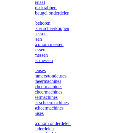
Injectiemateriaal
Hoefmessen-/ krabbers
Hoefbekapbeugel onderdelen
Messen toebehoren
Moser & Oster scheerkoppen
Hauptner messen
Liscop messen
Aesculap/Econom messen
Heiniger messen
Constanta messen
FarmClipper messen
Moser tondeuses
Overige trimmers/tondeuses
Heiniger scheermachines
Hauptner scheermachines
Aesculap scheermachines
Liscop scheermachines
FarmClipper scheermachines
Constanta scheermachines
Wahl tondeuses
Aesculap/Econom onderdelen
Hauptner onderdelen