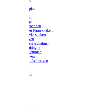
Waslijndraad
Simplexknipjes
Wervels
Sleutelringen
Gelaste ringen
Borgveren-/pennen
Musketons & Paniekhaken
S-haken & vleeshaken
Karabijnhaken
Noodschakels-/schalmen
Harp-/D-sluitingen
Staaldraadklemmen
Spanschroeven
Ringmoeren-/schroeven
Puntkousen
U-beugels
Aanlegringen
Lasthaken
Nagels
Krammen
Spijkers
Voetketting
Scheepsketting