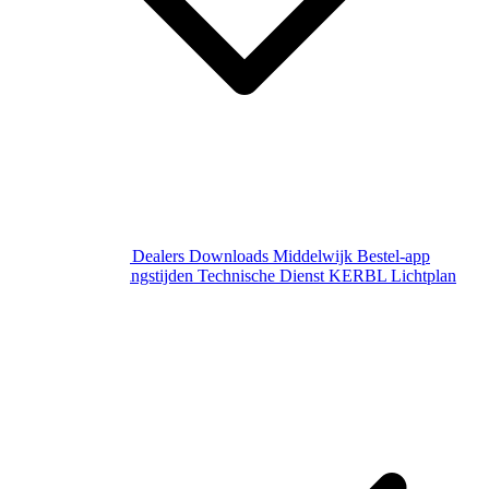
Over Middelwijk
Dealers
Downloads
Middelwijk Bestel-app
Gewijzigde openingstijden
Technische Dienst
KERBL Lichtplan
Aanvraag
Contact