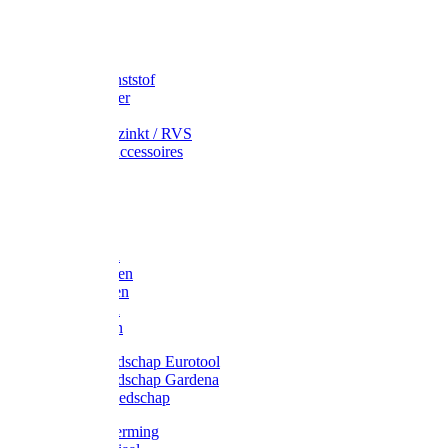
Speciekuip
Emmer kunststof
Schepemmer
Voerton
Emmer verzinkt / RVS
Regenton accessoires
Regenton
Jerrycans
Trechter
Polyharken
Gazonharken
Asfaltharken
Tuinharken
Hooiharken
Handgereedschap Eurotool
Handgereedschap Gardena
Kindergereedschap
Kniebescherming