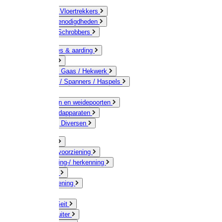
Bezems & Vloertrekkers
Schildersbenodigdheden
Borstels / Schrobbers
Accessoires & aarding
Isolatoren
Geleiders / Gaas / Hekwerk
Verbinders / Spanners / Haspels
Palen
Doorgangen en weidepoorten
Schrikdraadapparaten
Afrastering Diversen
Erf & Stal
Drinkwatervoorziening
Veemarkering-/ herkenning
Koe / Stier
Voervoorziening
Varken
Schaap / Geit
Paard & Ruiter