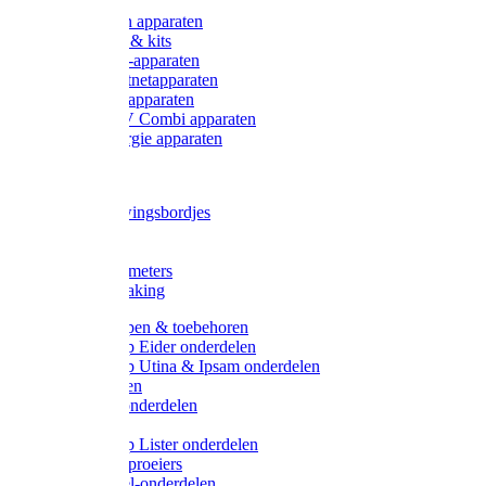
Onderdelen apparaten
Starter sets & kits
9V Batterij-apparaten
230V Lichtnetapparaten
12V Accu-apparaten
230V / 12V Combi apparaten
Zonne-energie apparaten
Tangen
Waarschuwingsbordjes
Afkuilen
Reiniging
Wegers en meters
Video bewaking
Weidepompen & toebehoren
Weidepomp Eider onderdelen
Weidepomp Utina & Ipsam onderdelen
Drinkbakken
Drinkbak onderdelen
Vlotters
Weidepomp Lister onderdelen
Nippels / Sproeiers
Drinknippel-onderdelen