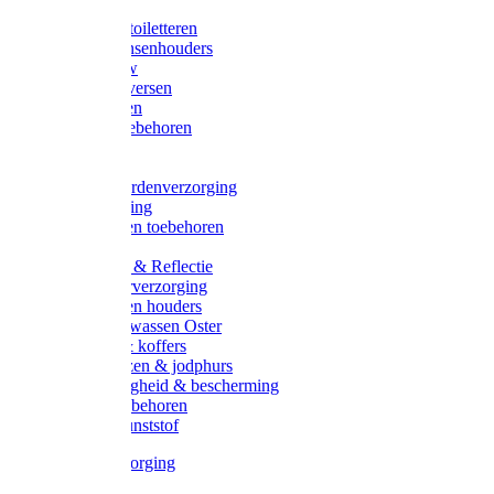
Halsters
Poetsen & toiletteren
Zadel-/Trensenhouders
Halstertouw
Halsters diversen
Hoofdstellen
Zadel & toebehoren
Longeren
Zwepen
Rapide paardenverzorging
Ruiter kleding
Hoofdstellen toebehoren
Dekens
Verlichting & Reflectie
Rapide leerverzorging
Likstenen en houders
Poetsen & wassen Oster
Poetssets & koffers
Ruiter laarzen & jodphurs
Ruiter veiligheid & bescherming
Ruiter - toebehoren
Voerbak kunststof
Klauwverzorging
Diversen