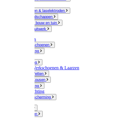
Ketting
Slijpschijven & laselektroden
Handgereedschappen
IJzerwaren bouw en tuin
Hang en sluitwerk
Disposables
Werkhandschoenen
Regenkleding
Klompen
Werkkleding
Wandel-/ Werkschoenen & Laarzen
Hoeden / Petten
Sokken / Kousen
Winterkleding
Winkelinrichting
Gelaatsbescherming
Pluimvee
Knaagdieren
Hond
Kat