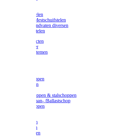
Bijlstelen
Vorkstelen
Gardena stelen
Sneeuw- /Mestschuifstelen
Stelen / Handvaten diversen
Telescoopstelen
Tuin producten
Fruitplukker
Ophangsystemen
Tuinafval
Manden
Spades
Betonschoppen
Schepbatsen
Batsen
Ballastschoppen & stalschoppen
Slijtsrip Graan- /Ballastschop
Graanschoppen
Spitvorken
Hooivorken
Mestvorken
Bietenvorken