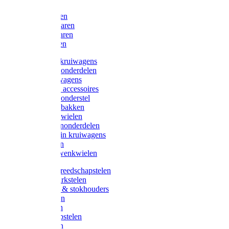
Bijlen
Snoeischaren
Heggenscharen
Takkenscharen
Snoeimessen
Landbouwkruiwagens
Kruiwagenonderdelen
Bouwkruiwagens
Kruiwagen accessoires
Kruiwagenonderstel
Kruiwagenbakken
Kruiwagenwielen
Steekwagenonderdelen
Huis en Tuin kruiwagens
Steekwagen
Bok- en Zwenkwielen
Overige gereedschapstelen
Bezem-/Harkstelen
Handvaten & stokhouders
Hamerstelen
Spadestelen
Graanschopstelen
Schopstelen