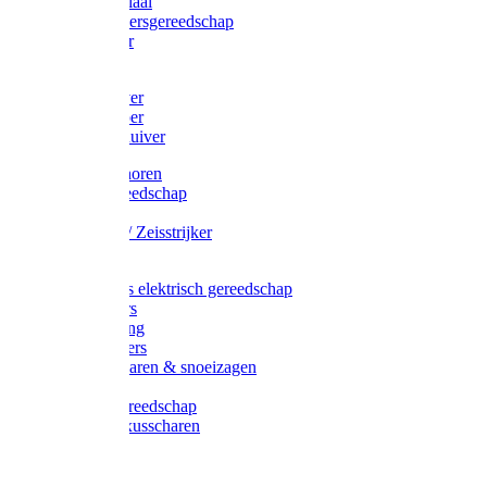
Afzetmateriaal
Stratenmakersgereedschap
Straathamer
Koevoeten
Mestschuiver
Mestschraper
Sneeuwschuiver
Zeis toebehoren
Baggergereedschap
Zeisen
Wetstenen / Zeisstrijker
Zeisboom
Accessoires elektrisch gereedschap
Grasmaaiers
Tuinreiniging
Robotmaaiers
Heggenscharen & snoeizagen
Trimmers
Klussen gereedschap
Gras & buxusscharen
Snoeizaag
Boomband