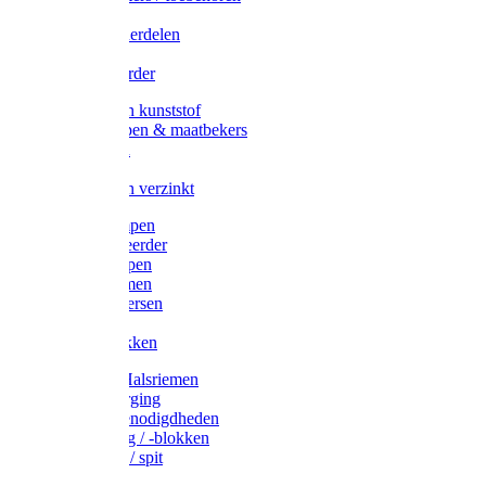
Veedrijvers
Koelift onderdelen
Antizuig
Uieronthaarder
Voerbakken kunststof
Voerscheppen & maatbekers
Hooiruiven
Hooinetten
Voerbakken verzinkt
Warmtelampen
Staartcoupeerder
Biggenkappen
Neuskrammen
Varken diversen
Zeugeband
Varkensbakken
Halsters / Halsriemen
Hoefverzorging
Lammer benodigdheden
Ramdektuig / -blokken
Vastzetpen / spit