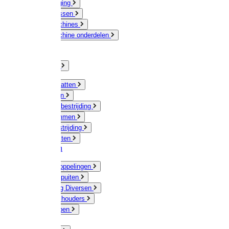
Veeverzorging
Scheermessen
Scheermachines
Scheermachine onderdelen
Huisdieren
Kippen
Verlichting
Muizen / Ratten
Drukspuiten
Ongediertebestrijding
Mollenklemmen
Onkruidbestrijding
Vliegenkasten
Meststoffen
Messing koppelingen
Gieters / Spuiten
Besproeiing Diversen
Slangen & houders
Waterpompen
Tyleen