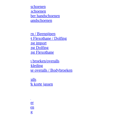
Latex handschoenen
Leren handschoenen
PVC / Rubber handschoenen
Katoenen handschoenen
Display
Plukmouwen / Beenpijpen
Reparatieset Flexothane / Dolfing
Regenkleding import
Regenkleding Dolfing
Regenkleding Flexothane
Toebehoren broeken/overalls
Signalisatiekleding
Amerikaanse overalls / Bodybroeken
Overalls
Kinderoveralls
Stofjassen & korte jassen
Werktruien
T-shirts
Werkjassen
Bodywarmer
Werkbroeken
Zaagkleding