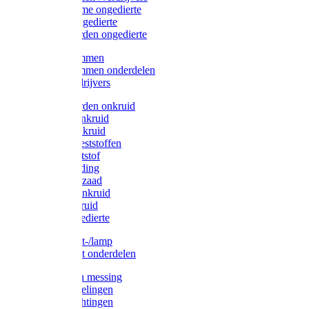
Protect Home ongedierte
Solabiol ongedierte
Protect Garden ongedierte
Mollenklemmen
Mollenklemmen onderdelen
Mollenverdrijvers
Protect Garden onkruid
Diversen onkruid
Solabiol onkruid
Solabiol meststoffen
Pokon meststof
Pokon voeding
Pokon graszaad
Roundup onkruid
Pokon onkruid
Pokon ongedierte
Vliegenkast-/lamp
Vliegenkast onderdelen
Zuigkorven messing
Geka koppelingen
Geka afdichtingen