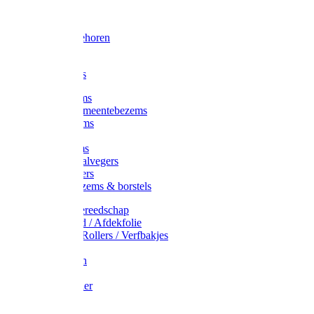
Voorhamer
Hamers
Slede toebehoren
Sledes
Composters
Straatbezems
Stads- / Gemeentebezems
Terrasbezems
Stalbezems
Gootbezems
Kamer-/Zaalvegers
Vloertrekkers
Onkruidbezems & borstels
Schildersgereedschap
Afplakband / Afdekfolie
Kwasten / Rollers / Verfbakjes
Mixers
Afdekfoliën
Messen
Schuurpapier
Luiwagens