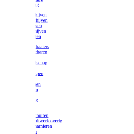
Victorketting
Afbraamschijven
Doorslijpschijven
Lamelschijven
Diamantschijven
Laselektroden
Schroevendraaiers
Tangen / Scharen
Zagen
Meetgereedschap
Beitels
Vijlen / Raspen
Sleutels
Lijmklemmen
Waterpassen
Bouwbeslag
Tuinbeslag
Grendels/schuifen
Hang en sluitwerk overig
Hengen/scharnieren
Scharnieren