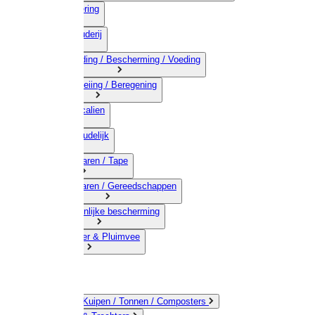
03) Afrastering
04) Veehouderij
05) Bestrijding / Bescherming / Voeding
06) Besproeiing / Beregening
07) Chemicalien
08) Huishoudelijk
09) Touwwaren / Tape
10) IJzerwaren / Gereedschappen
11) Persoonlijke bescherming
12) Kleindier & Pluimvee
Emmers / Kuipen / Tonnen / Composters