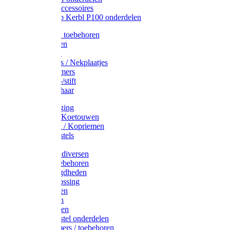
Drinkbak accessoires
Weidepomp Kerbl P100 onderdelen
Oormerken toebehoren
Enkelbanden
Oormerken
Halsplaatjes / Nekplaatjes
Kokernummers
Merkspray-/stift
Veemerkschaar
Uierverzorging
Halsters & Koetouwen
Halsriemen / Kopriemen
Koerugborstels
Koeliften
Koe / Stier diversen
Melkers toebehoren
Stalbenodigdheden
Kalververlossing
Stierenringen
Onthoornen
Kalverflessen
Koerugborstel onderdelen
Kalveremmers / toebehoren