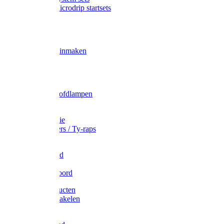
Gardena Microdrip startsets
Vet
Olie
Wecken & inmaken
Tricel
Americol
Zak- & Hoofdlampen
Lampjes
Tape en folie
Kabelbinders / Ty-raps
Bindtouw
Metselkoord
Touw
Elastisch koord
Afdekproducten
Heffen en takelen
Staalkabel