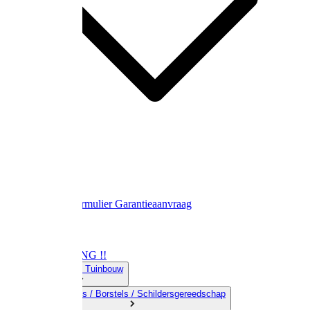
Contact
Retourformulier
Garantieaanvraag
OPRUIMING !!
01) Land-& Tuinbouw
02) Bezems / Borstels / Schildersgereedschap