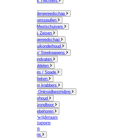
Jerrycans & Trechters
Harken
Hand-/ Kindergereedschap
Stratenmakersspullen
Sneeuw- / Mestschuivers
Baggeren & Zeisen
Elektrisch gereedschap
Boom / Struikonderhoud
Kruiwagens/ Steekwagens
Stelen / Handvaten
Tuinhulpmiddelen
Schop / Bats / Spade
Vorken & Rieken
Cultivator en krabbers
Schoffels / Onkruidbestrijding
Gazononderhoud
Hamers / Grondboor
Sledes / toebehoren
Onkruidverwijderaars
Ladders / Trappen
Werkbanken
Betonmolens