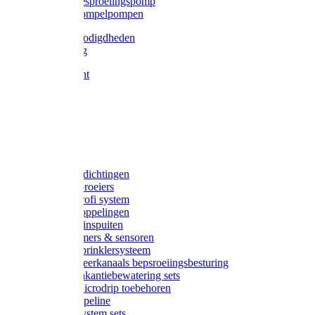
Gardena besproeiingspomp
Gardena dompelpompen
Tyleen benodigdheden
Tyleenslang
Lange bocht
Knie
T-stuk
Sok
Verloop
Nippels
Stop
Gardena afdichtingen
Gardena sproeiers
Gardena Profi system
Gardena koppelingen
Gardena tuinspuiten
Gardena timers & sensoren
Gardena Sprinklersysteem
Gardena meerkanaals bepsroeiingsbesturing
Gardena vakantiebewatering sets
Gardena Microdrip toebehoren
Gardena Pipeline
Gardena System sets