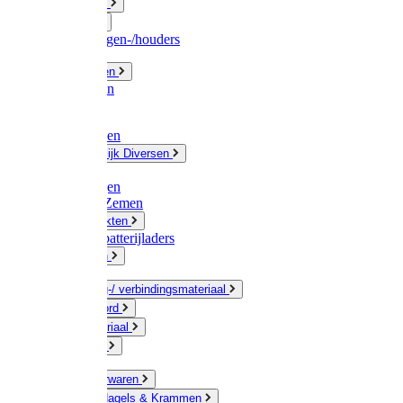
Fittingwerk
Gardena
Slangenwagen-/houders
Olie / Vetten
Chemicalien
Verven
Plasticzakken
Huishoudelijk Diversen
Matten
Zaksluitingen
Sponzen / Zemen
Zeepprodukten
Batterij & batterijladers
Zaklampen
Verpakking-/ verbindingsmateriaal
Touw / Koord
Afdekmateriaal
Staalkabel
Kleine ijzerwaren
Spijkers, Nagels & Krammen