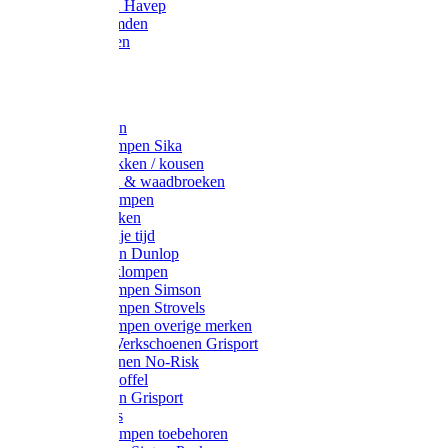
Werkjassen Havep
Thermohemden
Overhemden
Hoeden
Petten
Werksokken
Schoenklompen Sika
Thermo sokken / kousen
Lieslaarzen & waadbroeken
Houten klompen
Wandelsokken
Laarzen vrije tijd
Werklaarzen Dunlop
Kunststof klompen
Schoenklompen Simson
Schoenklompen Strovels
Schoenklompen overige merken
Wandel-/ Werkschoenen Grisport
Werkschoenen No-Risk
Klomppantoffel
Werklaarzen Grisport
Accessoires
Houten klompen toebehoren