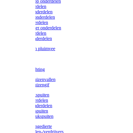
Lister/Liscop onderdelen
Eider onderdelen
Heiniger onderdelen
Constanta onderdelen
Moser onderdelen
Farm Clipper onderdelen
Oster onderdelen
TailWell onderdelen
Voerbakken pluimvee
Katten
Honden
LED verlichting
Ratten / Muizenvallen
Ratten / Muizengif
Gloria drukspuiten
Gloria onderdelen
Gardena onderdelen
Dario drukspuiten
Gardena drukspuiten
Diversen ongedierte
Insectenvallen-/verdrijvers