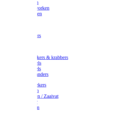
Maisvorken
Aardappelvorken
Vijgenvorken
Strohaak
Cultivators
Tuinkrabbers
Hakken
Schoffels
Onkruidstekers & krabbers
Hartschoffels
Ruitschoffels
Onkruidbranders
Graskantstekers
Verticuteren
Strooiwagen / Zaaivat
Grasmaaier
Grasscharen
Gazonrol
Trimmer
Grondboor
Tuinhamer