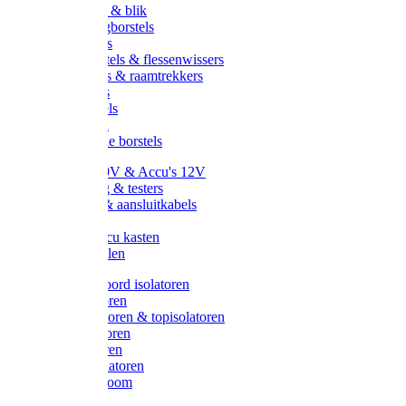
Handveger & blik
Voetenveegborstels
Handvegers
Afwasborstels & flessenwissers
Wasborstels & raamtrekkers
Tonborstels
Werkborstels
Ragebollen
Hygienische borstels
Batterijen 9V & Accu's 12V
Beveiliging & testers
Kabelsets & aansluitkabels
Aarding
Metalen accu kasten
Zonnepanelen
Draad & koord isolatoren
Ringisolatoren
Extra isolatoren & topisolatoren
Hoekisolatoren
Lintisolatoren
Afstandisolatoren
Isolatorenboom