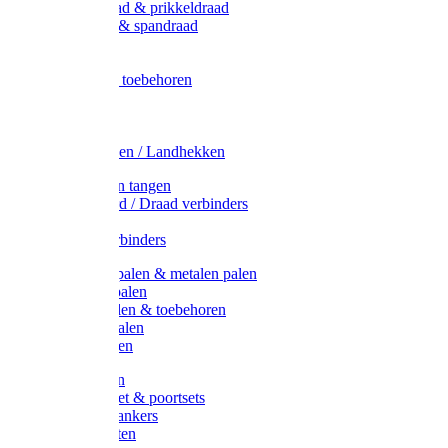
Metaal draad & prikkeldraad
Binddraad & spandraad
Gaas
Lint
Afrasternet toebehoren
Draad
Afrasternet
Koord
Weidehekken / Landhekken
Spanners en tangen
Lint / Koord / Draad verbinders
Haspels
Litzclip verbinders
Recycling palen & metalen palen
Kunststof palen
T-Post t-palen & toebehoren
Glasfiber palen
Houten palen
Poortgrepen
Doorgangset & poortsets
Poortgreepankers
Weidepoorten