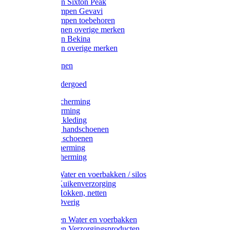
Werklaarzen Sixton Peak
Schoenklompen Gevavi
Schoenklompen toebehoren
Werkschoenen overige merken
Werklaarzen Bekina
Werklaarzen overige merken
Handschoenen
Mutsen
Thermo ondergoed
Gehoorbescherming
Oogbescherming
Disposable kleding
Disposable handschoenen
Disposable schoenen
Mondbescherming
Hoofdbescherming
Pluimvee Water en voerbakken / silos
Pluimvee Kuikenverzorging
Pluimvee Hokken, netten
Pluimvee Overig
Knaagdieren Water en voerbakken
Knaagdieren Verzorgingsproducten