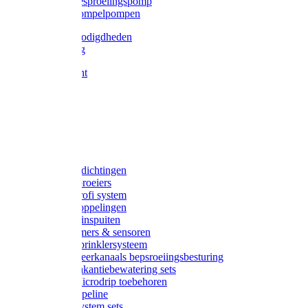
Gardena besproeiingspomp
Gardena dompelpompen
Tyleen benodigdheden
Tyleenslang
Lange bocht
Knie
T-stuk
Sok
Verloop
Nippels
Stop
Gardena afdichtingen
Gardena sproeiers
Gardena Profi system
Gardena koppelingen
Gardena tuinspuiten
Gardena timers & sensoren
Gardena Sprinklersysteem
Gardena meerkanaals bepsroeiingsbesturing
Gardena vakantiebewatering sets
Gardena Microdrip toebehoren
Gardena Pipeline
Gardena System sets