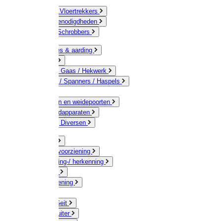
Bezems & Vloertrekkers
Schildersbenodigdheden
Borstels / Schrobbers
Accessoires & aarding
Isolatoren
Geleiders / Gaas / Hekwerk
Verbinders / Spanners / Haspels
Palen
Doorgangen en weidepoorten
Schrikdraadapparaten
Afrastering Diversen
Erf & Stal
Drinkwatervoorziening
Veemarkering-/ herkenning
Koe / Stier
Voervoorziening
Varken
Schaap / Geit
Paard & Ruiter