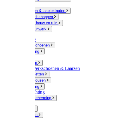
Ketting
Slijpschijven & laselektroden
Handgereedschappen
IJzerwaren bouw en tuin
Hang en sluitwerk
Disposables
Werkhandschoenen
Regenkleding
Klompen
Werkkleding
Wandel-/ Werkschoenen & Laarzen
Hoeden / Petten
Sokken / Kousen
Winterkleding
Winkelinrichting
Gelaatsbescherming
Pluimvee
Knaagdieren
Hond
Kat