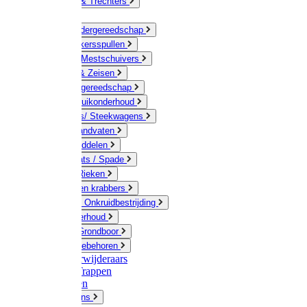
Jerrycans & Trechters
Harken
Hand-/ Kindergereedschap
Stratenmakersspullen
Sneeuw- / Mestschuivers
Baggeren & Zeisen
Elektrisch gereedschap
Boom / Struikonderhoud
Kruiwagens/ Steekwagens
Stelen / Handvaten
Tuinhulpmiddelen
Schop / Bats / Spade
Vorken & Rieken
Cultivator en krabbers
Schoffels / Onkruidbestrijding
Gazononderhoud
Hamers / Grondboor
Sledes / toebehoren
Onkruidverwijderaars
Ladders / Trappen
Werkbanken
Betonmolens