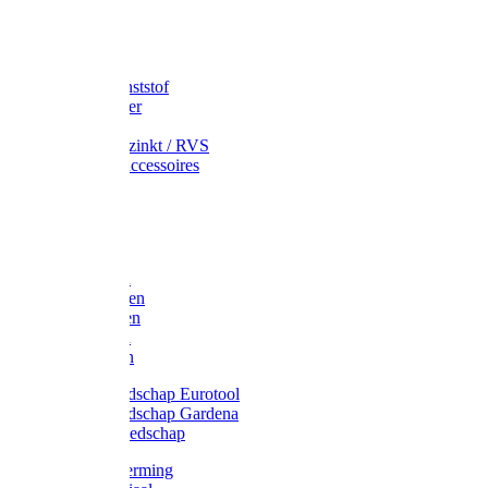
Speciekuip
Emmer kunststof
Schepemmer
Voerton
Emmer verzinkt / RVS
Regenton accessoires
Regenton
Jerrycans
Trechter
Polyharken
Gazonharken
Asfaltharken
Tuinharken
Hooiharken
Handgereedschap Eurotool
Handgereedschap Gardena
Kindergereedschap
Kniebescherming