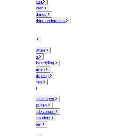
Veeverzorging
Scheermessen
Scheermachines
Scheermachine onderdelen
Huisdieren
Kippen
Verlichting
Muizen / Ratten
Drukspuiten
Ongediertebestrijding
Mollenklemmen
Onkruidbestrijding
Vliegenkasten
Meststoffen
Messing koppelingen
Gieters / Spuiten
Besproeiing Diversen
Slangen & houders
Waterpompen
Tyleen