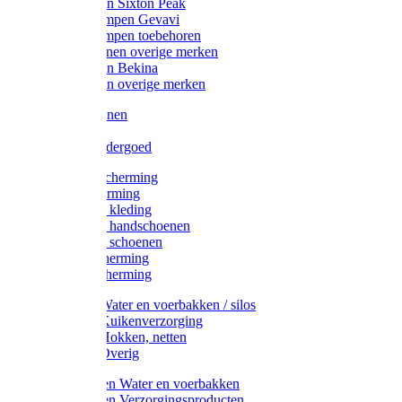
Werklaarzen Sixton Peak
Schoenklompen Gevavi
Schoenklompen toebehoren
Werkschoenen overige merken
Werklaarzen Bekina
Werklaarzen overige merken
Handschoenen
Mutsen
Thermo ondergoed
Gehoorbescherming
Oogbescherming
Disposable kleding
Disposable handschoenen
Disposable schoenen
Mondbescherming
Hoofdbescherming
Pluimvee Water en voerbakken / silos
Pluimvee Kuikenverzorging
Pluimvee Hokken, netten
Pluimvee Overig
Knaagdieren Water en voerbakken
Knaagdieren Verzorgingsproducten