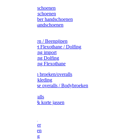
Latex handschoenen
Leren handschoenen
PVC / Rubber handschoenen
Katoenen handschoenen
Display
Plukmouwen / Beenpijpen
Reparatieset Flexothane / Dolfing
Regenkleding import
Regenkleding Dolfing
Regenkleding Flexothane
Toebehoren broeken/overalls
Signalisatiekleding
Amerikaanse overalls / Bodybroeken
Overalls
Kinderoveralls
Stofjassen & korte jassen
Werktruien
T-shirts
Werkjassen
Bodywarmer
Werkbroeken
Zaagkleding