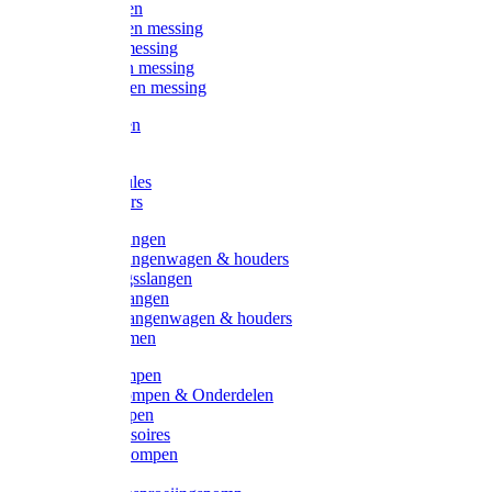
Kogelkranen
Koppelingen messing
Sproeiers messing
Tuinspuiten messing
Slangstukken messing
Handspuiten
Gieters
Kunststoftules
Regenmeters
Overige slangen
Overige slangenwagen & houders
Beregeningsslangen
Gardena slangen
Gardena slangenwagen & houders
Slangklemmen
Leader pompen
Zwengelpompen & Onderdelen
Ebara pompen
Pompaccessoires
Excellent pompen
Kinpumps