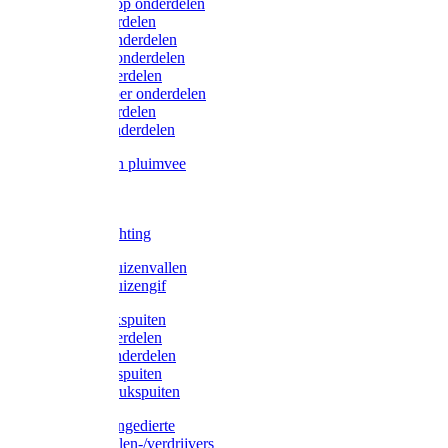
Lister/Liscop onderdelen
Eider onderdelen
Heiniger onderdelen
Constanta onderdelen
Moser onderdelen
Farm Clipper onderdelen
Oster onderdelen
TailWell onderdelen
Voerbakken pluimvee
Katten
Honden
LED verlichting
Ratten / Muizenvallen
Ratten / Muizengif
Gloria drukspuiten
Gloria onderdelen
Gardena onderdelen
Dario drukspuiten
Gardena drukspuiten
Diversen ongedierte
Insectenvallen-/verdrijvers