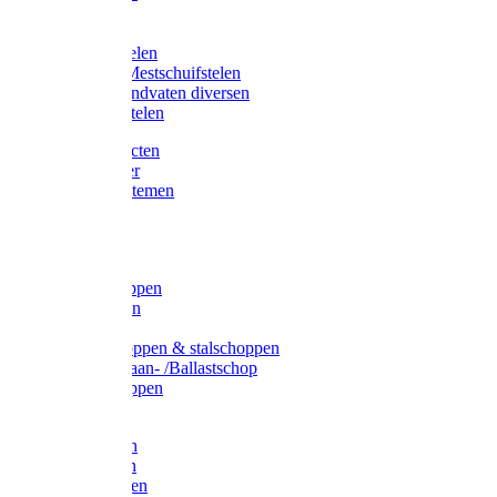
Bijlstelen
Vorkstelen
Gardena stelen
Sneeuw- /Mestschuifstelen
Stelen / Handvaten diversen
Telescoopstelen
Tuin producten
Fruitplukker
Ophangsystemen
Tuinafval
Manden
Spades
Betonschoppen
Schepbatsen
Batsen
Ballastschoppen & stalschoppen
Slijtsrip Graan- /Ballastschop
Graanschoppen
Spitvorken
Hooivorken
Mestvorken
Bietenvorken