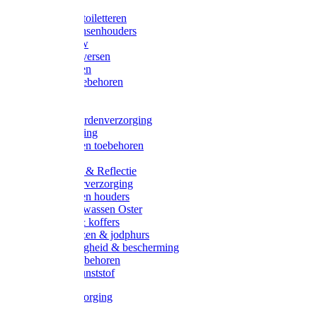
Halsters
Poetsen & toiletteren
Zadel-/Trensenhouders
Halstertouw
Halsters diversen
Hoofdstellen
Zadel & toebehoren
Longeren
Zwepen
Rapide paardenverzorging
Ruiter kleding
Hoofdstellen toebehoren
Dekens
Verlichting & Reflectie
Rapide leerverzorging
Likstenen en houders
Poetsen & wassen Oster
Poetssets & koffers
Ruiter laarzen & jodphurs
Ruiter veiligheid & bescherming
Ruiter - toebehoren
Voerbak kunststof
Klauwverzorging
Diversen