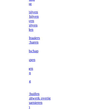
Victorketting
Afbraamschijven
Doorslijpschijven
Lamelschijven
Diamantschijven
Laselektroden
Schroevendraaiers
Tangen / Scharen
Zagen
Meetgereedschap
Beitels
Vijlen / Raspen
Sleutels
Lijmklemmen
Waterpassen
Bouwbeslag
Tuinbeslag
Grendels/schuifen
Hang en sluitwerk overig
Hengen/scharnieren
Scharnieren