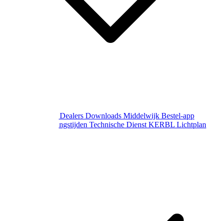
Over Middelwijk
Dealers
Downloads
Middelwijk Bestel-app
Gewijzigde openingstijden
Technische Dienst
KERBL Lichtplan
Aanvraag
Contact