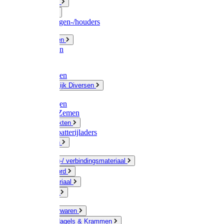
Fittingwerk
Gardena
Slangenwagen-/houders
Olie / Vetten
Chemicalien
Verven
Plasticzakken
Huishoudelijk Diversen
Matten
Zaksluitingen
Sponzen / Zemen
Zeepprodukten
Batterij & batterijladers
Zaklampen
Verpakking-/ verbindingsmateriaal
Touw / Koord
Afdekmateriaal
Staalkabel
Kleine ijzerwaren
Spijkers, Nagels & Krammen