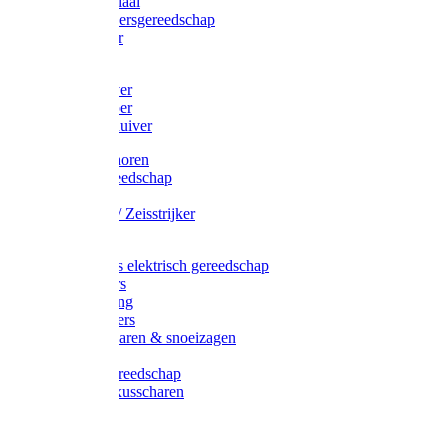
Afzetmateriaal
Stratenmakersgereedschap
Straathamer
Koevoeten
Mestschuiver
Mestschraper
Sneeuwschuiver
Zeis toebehoren
Baggergereedschap
Zeisen
Wetstenen / Zeisstrijker
Zeisboom
Accessoires elektrisch gereedschap
Grasmaaiers
Tuinreiniging
Robotmaaiers
Heggenscharen & snoeizagen
Trimmers
Klussen gereedschap
Gras & buxusscharen
Snoeizaag
Boomband