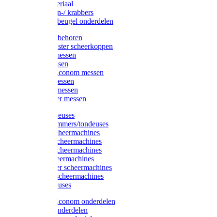
Injectiemateriaal
Hoefmessen-/ krabbers
Hoefbekapbeugel onderdelen
Messen toebehoren
Moser & Oster scheerkoppen
Hauptner messen
Liscop messen
Aesculap/Econom messen
Heiniger messen
Constanta messen
FarmClipper messen
Moser tondeuses
Overige trimmers/tondeuses
Heiniger scheermachines
Hauptner scheermachines
Aesculap scheermachines
Liscop scheermachines
FarmClipper scheermachines
Constanta scheermachines
Wahl tondeuses
Aesculap/Econom onderdelen
Hauptner onderdelen