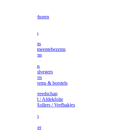
Voorhamer
Hamers
Slede toebehoren
Sledes
Composters
Straatbezems
Stads- / Gemeentebezems
Terrasbezems
Stalbezems
Gootbezems
Kamer-/Zaalvegers
Vloertrekkers
Onkruidbezems & borstels
Schildersgereedschap
Afplakband / Afdekfolie
Kwasten / Rollers / Verfbakjes
Mixers
Afdekfoliën
Messen
Schuurpapier
Luiwagens