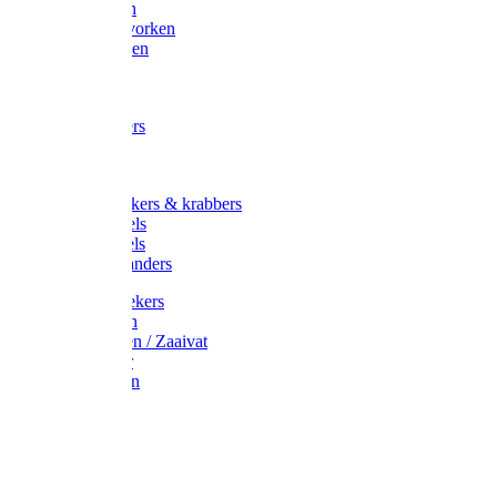
Maisvorken
Aardappelvorken
Vijgenvorken
Strohaak
Cultivators
Tuinkrabbers
Hakken
Schoffels
Onkruidstekers & krabbers
Hartschoffels
Ruitschoffels
Onkruidbranders
Graskantstekers
Verticuteren
Strooiwagen / Zaaivat
Grasmaaier
Grasscharen
Gazonrol
Trimmer
Grondboor
Tuinhamer