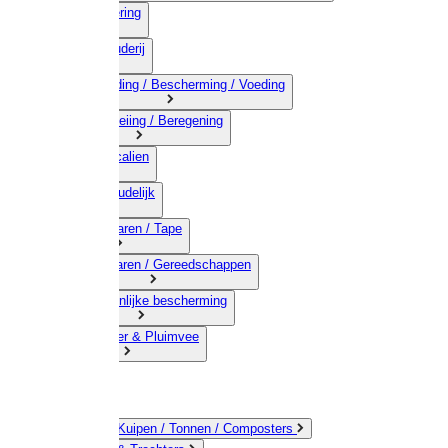
03) Afrastering
04) Veehouderij
05) Bestrijding / Bescherming / Voeding
06) Besproeiing / Beregening
07) Chemicalien
08) Huishoudelijk
09) Touwwaren / Tape
10) IJzerwaren / Gereedschappen
11) Persoonlijke bescherming
12) Kleindier & Pluimvee
Emmers / Kuipen / Tonnen / Composters