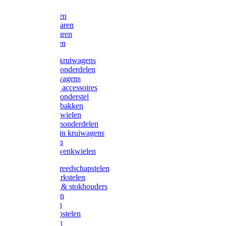
Bijlen
Snoeischaren
Heggenscharen
Takkenscharen
Snoeimessen
Landbouwkruiwagens
Kruiwagenonderdelen
Bouwkruiwagens
Kruiwagen accessoires
Kruiwagenonderstel
Kruiwagenbakken
Kruiwagenwielen
Steekwagenonderdelen
Huis en Tuin kruiwagens
Steekwagen
Bok- en Zwenkwielen
Overige gereedschapstelen
Bezem-/Harkstelen
Handvaten & stokhouders
Hamerstelen
Spadestelen
Graanschopstelen
Schopstelen