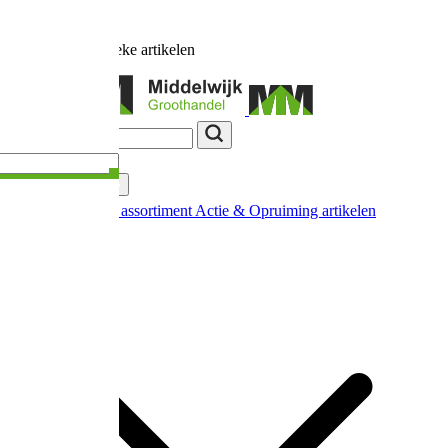
Ruim
17.000
unieke artikelen
Categorieën
Nieuw in ons assortiment
Actie & Opruiming artikelen
Extra