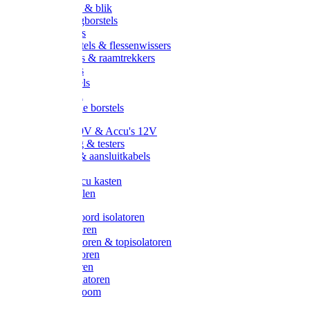
Handveger & blik
Voetenveegborstels
Handvegers
Afwasborstels & flessenwissers
Wasborstels & raamtrekkers
Tonborstels
Werkborstels
Ragebollen
Hygienische borstels
Batterijen 9V & Accu's 12V
Beveiliging & testers
Kabelsets & aansluitkabels
Aarding
Metalen accu kasten
Zonnepanelen
Draad & koord isolatoren
Ringisolatoren
Extra isolatoren & topisolatoren
Hoekisolatoren
Lintisolatoren
Afstandisolatoren
Isolatorenboom