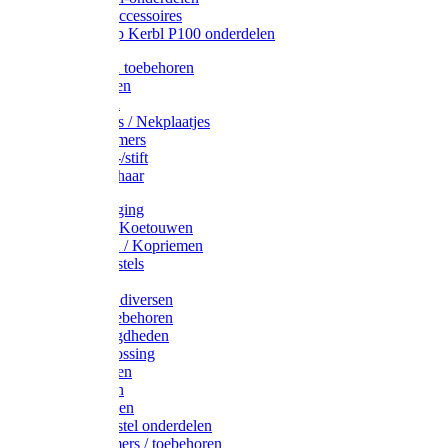
Drinkbak accessoires
Weidepomp Kerbl P100 onderdelen
Oormerken toebehoren
Enkelbanden
Oormerken
Halsplaatjes / Nekplaatjes
Kokernummers
Merkspray-/stift
Veemerkschaar
Uierverzorging
Halsters & Koetouwen
Halsriemen / Kopriemen
Koerugborstels
Koeliften
Koe / Stier diversen
Melkers toebehoren
Stalbenodigdheden
Kalververlossing
Stierenringen
Onthoornen
Kalverflessen
Koerugborstel onderdelen
Kalveremmers / toebehoren