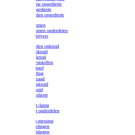
Protect Home ongedierte
Solabiol ongedierte
Protect Garden ongedierte
Mollenklemmen
Mollenklemmen onderdelen
Mollenverdrijvers
Protect Garden onkruid
Diversen onkruid
Solabiol onkruid
Solabiol meststoffen
Pokon meststof
Pokon voeding
Pokon graszaad
Roundup onkruid
Pokon onkruid
Pokon ongedierte
Vliegenkast-/lamp
Vliegenkast onderdelen
Zuigkorven messing
Geka koppelingen
Geka afdichtingen