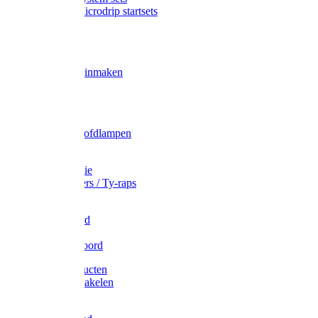
Gardena Microdrip startsets
Vet
Olie
Wecken & inmaken
Tricel
Americol
Zak- & Hoofdlampen
Lampjes
Tape en folie
Kabelbinders / Ty-raps
Bindtouw
Metselkoord
Touw
Elastisch koord
Afdekproducten
Heffen en takelen
Staalkabel