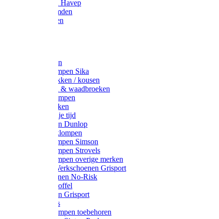
Werkjassen Havep
Thermohemden
Overhemden
Hoeden
Petten
Werksokken
Schoenklompen Sika
Thermo sokken / kousen
Lieslaarzen & waadbroeken
Houten klompen
Wandelsokken
Laarzen vrije tijd
Werklaarzen Dunlop
Kunststof klompen
Schoenklompen Simson
Schoenklompen Strovels
Schoenklompen overige merken
Wandel-/ Werkschoenen Grisport
Werkschoenen No-Risk
Klomppantoffel
Werklaarzen Grisport
Accessoires
Houten klompen toebehoren