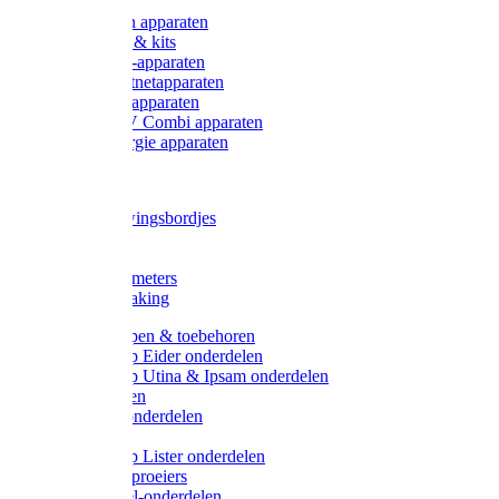
Onderdelen apparaten
Starter sets & kits
9V Batterij-apparaten
230V Lichtnetapparaten
12V Accu-apparaten
230V / 12V Combi apparaten
Zonne-energie apparaten
Tangen
Waarschuwingsbordjes
Afkuilen
Reiniging
Wegers en meters
Video bewaking
Weidepompen & toebehoren
Weidepomp Eider onderdelen
Weidepomp Utina & Ipsam onderdelen
Drinkbakken
Drinkbak onderdelen
Vlotters
Weidepomp Lister onderdelen
Nippels / Sproeiers
Drinknippel-onderdelen