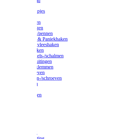
Waslijndraad
Simplexknipjes
Wervels
Sleutelringen
Gelaste ringen
Borgveren-/pennen
Musketons & Paniekhaken
S-haken & vleeshaken
Karabijnhaken
Noodschakels-/schalmen
Harp-/D-sluitingen
Staaldraadklemmen
Spanschroeven
Ringmoeren-/schroeven
Puntkousen
U-beugels
Aanlegringen
Lasthaken
Nagels
Krammen
Spijkers
Voetketting
Scheepsketting