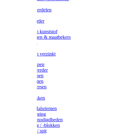
Veedrijvers
Koelift onderdelen
Antizuig
Uieronthaarder
Voerbakken kunststof
Voerscheppen & maatbekers
Hooiruiven
Hooinetten
Voerbakken verzinkt
Warmtelampen
Staartcoupeerder
Biggenkappen
Neuskrammen
Varken diversen
Zeugeband
Varkensbakken
Halsters / Halsriemen
Hoefverzorging
Lammer benodigdheden
Ramdektuig / -blokken
Vastzetpen / spit