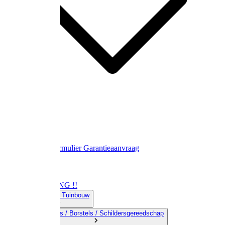
Contact
Retourformulier
Garantieaanvraag
OPRUIMING !!
01) Land-& Tuinbouw
02) Bezems / Borstels / Schildersgereedschap