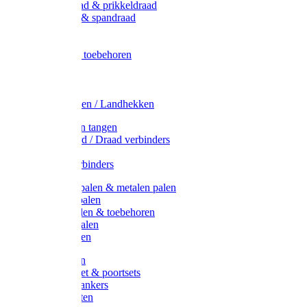
Metaal draad & prikkeldraad
Binddraad & spandraad
Gaas
Lint
Afrasternet toebehoren
Draad
Afrasternet
Koord
Weidehekken / Landhekken
Spanners en tangen
Lint / Koord / Draad verbinders
Haspels
Litzclip verbinders
Recycling palen & metalen palen
Kunststof palen
T-Post t-palen & toebehoren
Glasfiber palen
Houten palen
Poortgrepen
Doorgangset & poortsets
Poortgreepankers
Weidepoorten