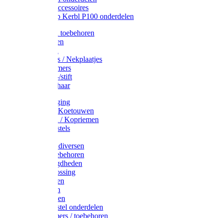
Drinkbak accessoires
Weidepomp Kerbl P100 onderdelen
Oormerken toebehoren
Enkelbanden
Oormerken
Halsplaatjes / Nekplaatjes
Kokernummers
Merkspray-/stift
Veemerkschaar
Uierverzorging
Halsters & Koetouwen
Halsriemen / Kopriemen
Koerugborstels
Koeliften
Koe / Stier diversen
Melkers toebehoren
Stalbenodigdheden
Kalververlossing
Stierenringen
Onthoornen
Kalverflessen
Koerugborstel onderdelen
Kalveremmers / toebehoren