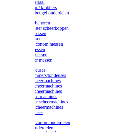
Injectiemateriaal
Hoefmessen-/ krabbers
Hoefbekapbeugel onderdelen
Messen toebehoren
Moser & Oster scheerkoppen
Hauptner messen
Liscop messen
Aesculap/Econom messen
Heiniger messen
Constanta messen
FarmClipper messen
Moser tondeuses
Overige trimmers/tondeuses
Heiniger scheermachines
Hauptner scheermachines
Aesculap scheermachines
Liscop scheermachines
FarmClipper scheermachines
Constanta scheermachines
Wahl tondeuses
Aesculap/Econom onderdelen
Hauptner onderdelen