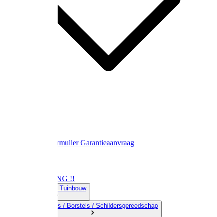
Contact
Retourformulier
Garantieaanvraag
OPRUIMING !!
01) Land-& Tuinbouw
02) Bezems / Borstels / Schildersgereedschap