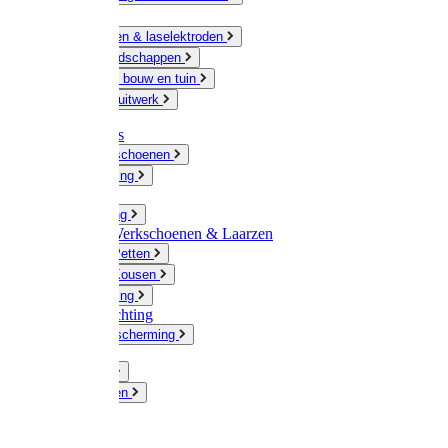
Ketting
Slijpschijven & laselektroden
Handgereedschappen
IJzerwaren bouw en tuin
Hang en sluitwerk
Disposables
Werkhandschoenen
Regenkleding
Klompen
Werkkleding
Wandel-/ Werkschoenen & Laarzen
Hoeden / Petten
Sokken / Kousen
Winterkleding
Winkelinrichting
Gelaatsbescherming
Pluimvee
Knaagdieren
Hond
Kat