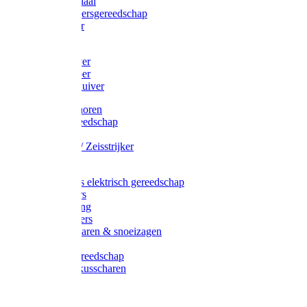
Afzetmateriaal
Stratenmakersgereedschap
Straathamer
Koevoeten
Mestschuiver
Mestschraper
Sneeuwschuiver
Zeis toebehoren
Baggergereedschap
Zeisen
Wetstenen / Zeisstrijker
Zeisboom
Accessoires elektrisch gereedschap
Grasmaaiers
Tuinreiniging
Robotmaaiers
Heggenscharen & snoeizagen
Trimmers
Klussen gereedschap
Gras & buxusscharen
Snoeizaag
Boomband