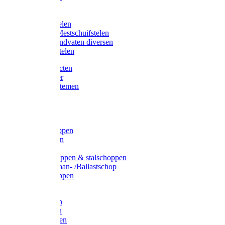
Bijlstelen
Vorkstelen
Gardena stelen
Sneeuw- /Mestschuifstelen
Stelen / Handvaten diversen
Telescoopstelen
Tuin producten
Fruitplukker
Ophangsystemen
Tuinafval
Manden
Spades
Betonschoppen
Schepbatsen
Batsen
Ballastschoppen & stalschoppen
Slijtsrip Graan- /Ballastschop
Graanschoppen
Spitvorken
Hooivorken
Mestvorken
Bietenvorken