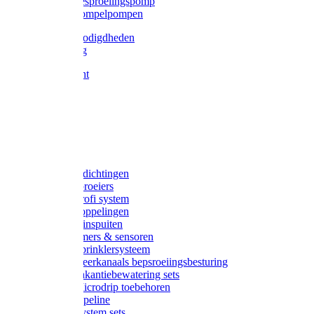
Gardena besproeiingspomp
Gardena dompelpompen
Tyleen benodigdheden
Tyleenslang
Lange bocht
Knie
T-stuk
Sok
Verloop
Nippels
Stop
Gardena afdichtingen
Gardena sproeiers
Gardena Profi system
Gardena koppelingen
Gardena tuinspuiten
Gardena timers & sensoren
Gardena Sprinklersysteem
Gardena meerkanaals bepsroeiingsbesturing
Gardena vakantiebewatering sets
Gardena Microdrip toebehoren
Gardena Pipeline
Gardena System sets