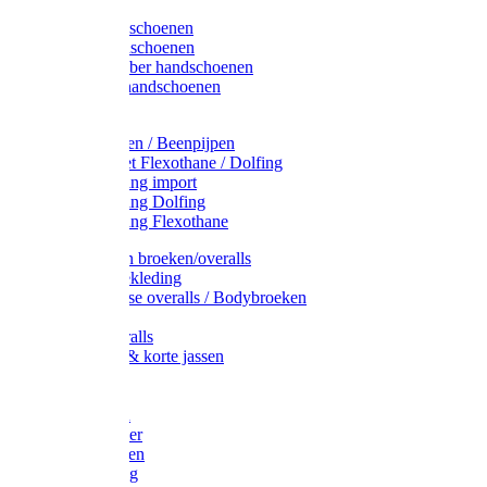
Latex handschoenen
Leren handschoenen
PVC / Rubber handschoenen
Katoenen handschoenen
Display
Plukmouwen / Beenpijpen
Reparatieset Flexothane / Dolfing
Regenkleding import
Regenkleding Dolfing
Regenkleding Flexothane
Toebehoren broeken/overalls
Signalisatiekleding
Amerikaanse overalls / Bodybroeken
Overalls
Kinderoveralls
Stofjassen & korte jassen
Werktruien
T-shirts
Werkjassen
Bodywarmer
Werkbroeken
Zaagkleding