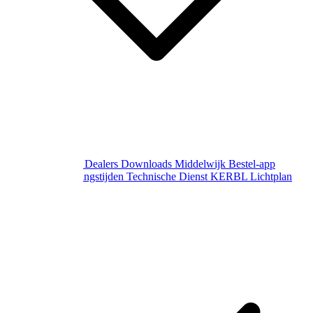
Over Middelwijk
Dealers
Downloads
Middelwijk Bestel-app
Gewijzigde openingstijden
Technische Dienst
KERBL Lichtplan
Aanvraag
Contact