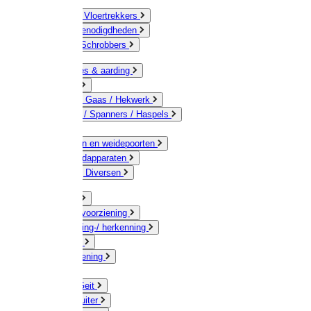
Bezems & Vloertrekkers
Schildersbenodigdheden
Borstels / Schrobbers
Accessoires & aarding
Isolatoren
Geleiders / Gaas / Hekwerk
Verbinders / Spanners / Haspels
Palen
Doorgangen en weidepoorten
Schrikdraadapparaten
Afrastering Diversen
Erf & Stal
Drinkwatervoorziening
Veemarkering-/ herkenning
Koe / Stier
Voervoorziening
Varken
Schaap / Geit
Paard & Ruiter