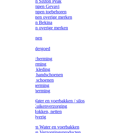
Werklaarzen Sixton Peak
Schoenklompen Gevavi
Schoenklompen toebehoren
Werkschoenen overige merken
Werklaarzen Bekina
Werklaarzen overige merken
Handschoenen
Mutsen
Thermo ondergoed
Gehoorbescherming
Oogbescherming
Disposable kleding
Disposable handschoenen
Disposable schoenen
Mondbescherming
Hoofdbescherming
Pluimvee Water en voerbakken / silos
Pluimvee Kuikenverzorging
Pluimvee Hokken, netten
Pluimvee Overig
Knaagdieren Water en voerbakken
Knaagdieren Verzorgingsproducten