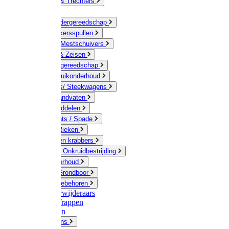
Jerrycans & Trechters
Harken
Hand-/ Kindergereedschap
Stratenmakersspullen
Sneeuw- / Mestschuivers
Baggeren & Zeisen
Elektrisch gereedschap
Boom / Struikonderhoud
Kruiwagens/ Steekwagens
Stelen / Handvaten
Tuinhulpmiddelen
Schop / Bats / Spade
Vorken & Rieken
Cultivator en krabbers
Schoffels / Onkruidbestrijding
Gazononderhoud
Hamers / Grondboor
Sledes / toebehoren
Onkruidverwijderaars
Ladders / Trappen
Werkbanken
Betonmolens