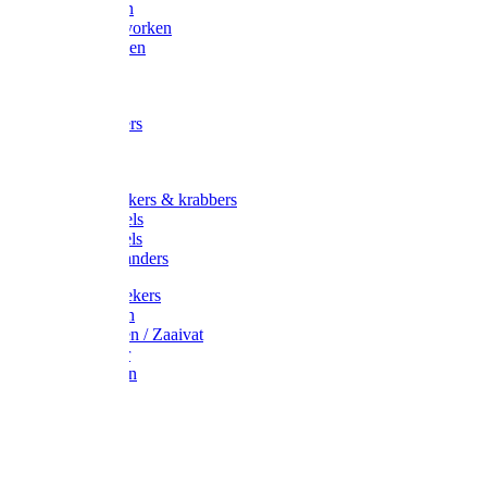
Maisvorken
Aardappelvorken
Vijgenvorken
Strohaak
Cultivators
Tuinkrabbers
Hakken
Schoffels
Onkruidstekers & krabbers
Hartschoffels
Ruitschoffels
Onkruidbranders
Graskantstekers
Verticuteren
Strooiwagen / Zaaivat
Grasmaaier
Grasscharen
Gazonrol
Trimmer
Grondboor
Tuinhamer