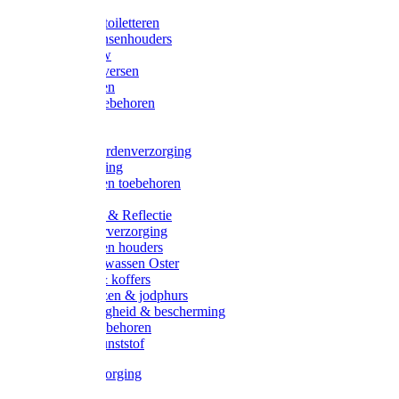
Halsters
Poetsen & toiletteren
Zadel-/Trensenhouders
Halstertouw
Halsters diversen
Hoofdstellen
Zadel & toebehoren
Longeren
Zwepen
Rapide paardenverzorging
Ruiter kleding
Hoofdstellen toebehoren
Dekens
Verlichting & Reflectie
Rapide leerverzorging
Likstenen en houders
Poetsen & wassen Oster
Poetssets & koffers
Ruiter laarzen & jodphurs
Ruiter veiligheid & bescherming
Ruiter - toebehoren
Voerbak kunststof
Klauwverzorging
Diversen