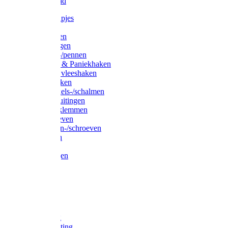
Waslijndraad
Simplexknipjes
Wervels
Sleutelringen
Gelaste ringen
Borgveren-/pennen
Musketons & Paniekhaken
S-haken & vleeshaken
Karabijnhaken
Noodschakels-/schalmen
Harp-/D-sluitingen
Staaldraadklemmen
Spanschroeven
Ringmoeren-/schroeven
Puntkousen
U-beugels
Aanlegringen
Lasthaken
Nagels
Krammen
Spijkers
Voetketting
Scheepsketting