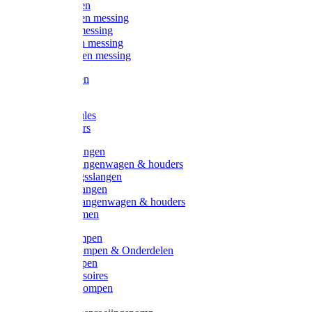
Kogelkranen
Koppelingen messing
Sproeiers messing
Tuinspuiten messing
Slangstukken messing
Handspuiten
Gieters
Kunststoftules
Regenmeters
Overige slangen
Overige slangenwagen & houders
Beregeningsslangen
Gardena slangen
Gardena slangenwagen & houders
Slangklemmen
Leader pompen
Zwengelpompen & Onderdelen
Ebara pompen
Pompaccessoires
Excellent pompen
Kinpumps