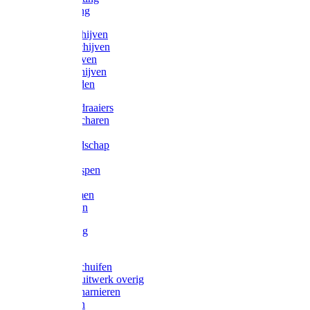
Victorketting
Afbraamschijven
Doorslijpschijven
Lamelschijven
Diamantschijven
Laselektroden
Schroevendraaiers
Tangen / Scharen
Zagen
Meetgereedschap
Beitels
Vijlen / Raspen
Sleutels
Lijmklemmen
Waterpassen
Bouwbeslag
Tuinbeslag
Grendels/schuifen
Hang en sluitwerk overig
Hengen/scharnieren
Scharnieren