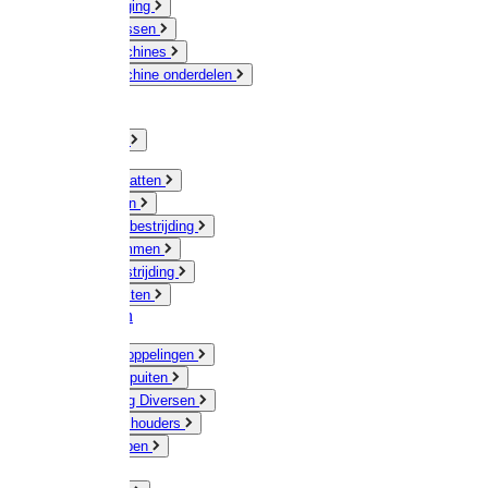
Veeverzorging
Scheermessen
Scheermachines
Scheermachine onderdelen
Huisdieren
Kippen
Verlichting
Muizen / Ratten
Drukspuiten
Ongediertebestrijding
Mollenklemmen
Onkruidbestrijding
Vliegenkasten
Meststoffen
Messing koppelingen
Gieters / Spuiten
Besproeiing Diversen
Slangen & houders
Waterpompen
Tyleen