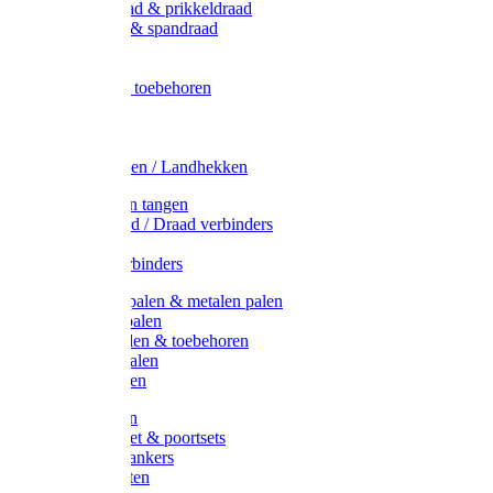
Metaal draad & prikkeldraad
Binddraad & spandraad
Gaas
Lint
Afrasternet toebehoren
Draad
Afrasternet
Koord
Weidehekken / Landhekken
Spanners en tangen
Lint / Koord / Draad verbinders
Haspels
Litzclip verbinders
Recycling palen & metalen palen
Kunststof palen
T-Post t-palen & toebehoren
Glasfiber palen
Houten palen
Poortgrepen
Doorgangset & poortsets
Poortgreepankers
Weidepoorten