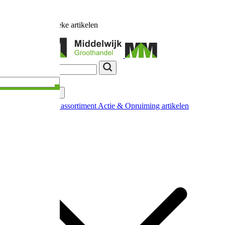
Ruim
17.000
unieke artikelen
Categorieën
Nieuw in ons assortiment
Actie & Opruiming artikelen
Extra