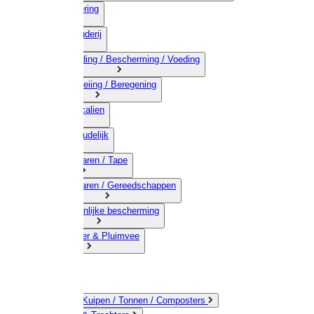
03) Afrastering
04) Veehouderij
05) Bestrijding / Bescherming / Voeding
06) Besproeiing / Beregening
07) Chemicalien
08) Huishoudelijk
09) Touwwaren / Tape
10) IJzerwaren / Gereedschappen
11) Persoonlijke bescherming
12) Kleindier & Pluimvee
Emmers / Kuipen / Tonnen / Composters