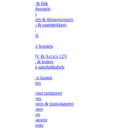
Handveger & blik
Voetenveegborstels
Handvegers
Afwasborstels & flessenwissers
Wasborstels & raamtrekkers
Tonborstels
Werkborstels
Ragebollen
Hygienische borstels
Batterijen 9V & Accu's 12V
Beveiliging & testers
Kabelsets & aansluitkabels
Aarding
Metalen accu kasten
Zonnepanelen
Draad & koord isolatoren
Ringisolatoren
Extra isolatoren & topisolatoren
Hoekisolatoren
Lintisolatoren
Afstandisolatoren
Isolatorenboom