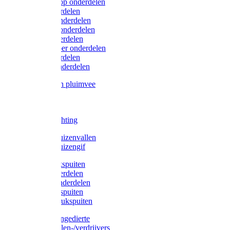
Lister/Liscop onderdelen
Eider onderdelen
Heiniger onderdelen
Constanta onderdelen
Moser onderdelen
Farm Clipper onderdelen
Oster onderdelen
TailWell onderdelen
Voerbakken pluimvee
Katten
Honden
LED verlichting
Ratten / Muizenvallen
Ratten / Muizengif
Gloria drukspuiten
Gloria onderdelen
Gardena onderdelen
Dario drukspuiten
Gardena drukspuiten
Diversen ongedierte
Insectenvallen-/verdrijvers