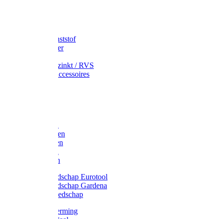
Speciekuip
Emmer kunststof
Schepemmer
Voerton
Emmer verzinkt / RVS
Regenton accessoires
Regenton
Jerrycans
Trechter
Polyharken
Gazonharken
Asfaltharken
Tuinharken
Hooiharken
Handgereedschap Eurotool
Handgereedschap Gardena
Kindergereedschap
Kniebescherming