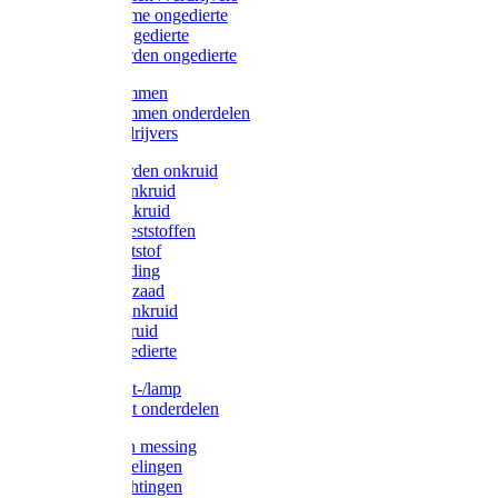
Protect Home ongedierte
Solabiol ongedierte
Protect Garden ongedierte
Mollenklemmen
Mollenklemmen onderdelen
Mollenverdrijvers
Protect Garden onkruid
Diversen onkruid
Solabiol onkruid
Solabiol meststoffen
Pokon meststof
Pokon voeding
Pokon graszaad
Roundup onkruid
Pokon onkruid
Pokon ongedierte
Vliegenkast-/lamp
Vliegenkast onderdelen
Zuigkorven messing
Geka koppelingen
Geka afdichtingen