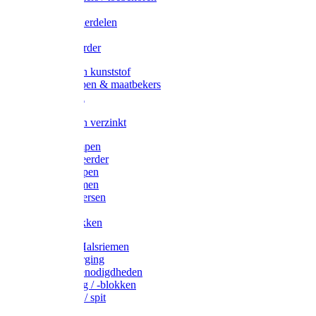
Veedrijvers
Koelift onderdelen
Antizuig
Uieronthaarder
Voerbakken kunststof
Voerscheppen & maatbekers
Hooiruiven
Hooinetten
Voerbakken verzinkt
Warmtelampen
Staartcoupeerder
Biggenkappen
Neuskrammen
Varken diversen
Zeugeband
Varkensbakken
Halsters / Halsriemen
Hoefverzorging
Lammer benodigdheden
Ramdektuig / -blokken
Vastzetpen / spit