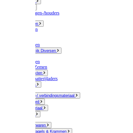
Fittingwerk
Gardena
Slangenwagen-/houders
Olie / Vetten
Chemicalien
Verven
Plasticzakken
Huishoudelijk Diversen
Matten
Zaksluitingen
Sponzen / Zemen
Zeepprodukten
Batterij & batterijladers
Zaklampen
Verpakking-/ verbindingsmateriaal
Touw / Koord
Afdekmateriaal
Staalkabel
Kleine ijzerwaren
Spijkers, Nagels & Krammen