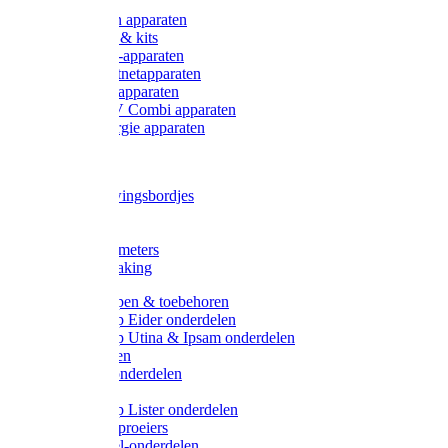
Onderdelen apparaten
Starter sets & kits
9V Batterij-apparaten
230V Lichtnetapparaten
12V Accu-apparaten
230V / 12V Combi apparaten
Zonne-energie apparaten
Tangen
Waarschuwingsbordjes
Afkuilen
Reiniging
Wegers en meters
Video bewaking
Weidepompen & toebehoren
Weidepomp Eider onderdelen
Weidepomp Utina & Ipsam onderdelen
Drinkbakken
Drinkbak onderdelen
Vlotters
Weidepomp Lister onderdelen
Nippels / Sproeiers
Drinknippel-onderdelen