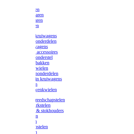
Bijlen
Snoeischaren
Heggenscharen
Takkenscharen
Snoeimessen
Landbouwkruiwagens
Kruiwagenonderdelen
Bouwkruiwagens
Kruiwagen accessoires
Kruiwagenonderstel
Kruiwagenbakken
Kruiwagenwielen
Steekwagenonderdelen
Huis en Tuin kruiwagens
Steekwagen
Bok- en Zwenkwielen
Overige gereedschapstelen
Bezem-/Harkstelen
Handvaten & stokhouders
Hamerstelen
Spadestelen
Graanschopstelen
Schopstelen