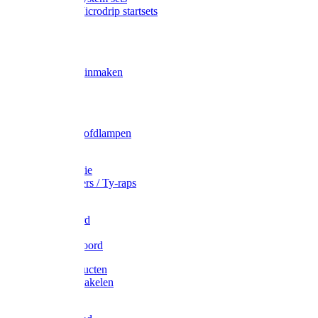
Gardena Microdrip startsets
Vet
Olie
Wecken & inmaken
Tricel
Americol
Zak- & Hoofdlampen
Lampjes
Tape en folie
Kabelbinders / Ty-raps
Bindtouw
Metselkoord
Touw
Elastisch koord
Afdekproducten
Heffen en takelen
Staalkabel