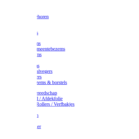
Voorhamer
Hamers
Slede toebehoren
Sledes
Composters
Straatbezems
Stads- / Gemeentebezems
Terrasbezems
Stalbezems
Gootbezems
Kamer-/Zaalvegers
Vloertrekkers
Onkruidbezems & borstels
Schildersgereedschap
Afplakband / Afdekfolie
Kwasten / Rollers / Verfbakjes
Mixers
Afdekfoliën
Messen
Schuurpapier
Luiwagens