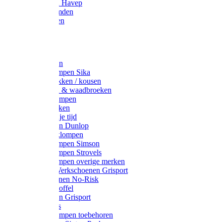
Werkjassen Havep
Thermohemden
Overhemden
Hoeden
Petten
Werksokken
Schoenklompen Sika
Thermo sokken / kousen
Lieslaarzen & waadbroeken
Houten klompen
Wandelsokken
Laarzen vrije tijd
Werklaarzen Dunlop
Kunststof klompen
Schoenklompen Simson
Schoenklompen Strovels
Schoenklompen overige merken
Wandel-/ Werkschoenen Grisport
Werkschoenen No-Risk
Klomppantoffel
Werklaarzen Grisport
Accessoires
Houten klompen toebehoren