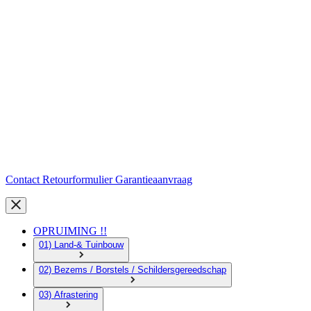
Contact
Retourformulier
Garantieaanvraag
OPRUIMING !!
01) Land-& Tuinbouw
02) Bezems / Borstels / Schildersgereedschap
03) Afrastering