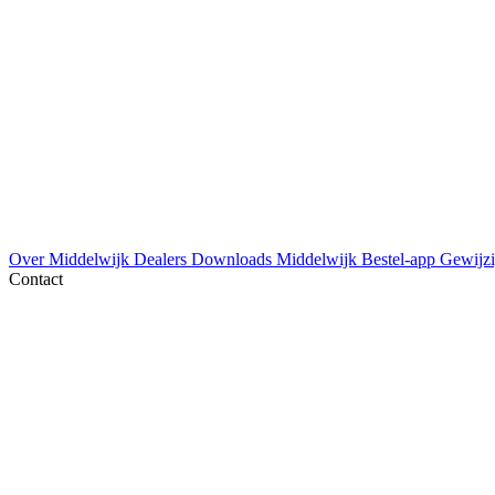
Over Middelwijk
Dealers
Downloads
Middelwijk Bestel-app
Gewijzi
Contact