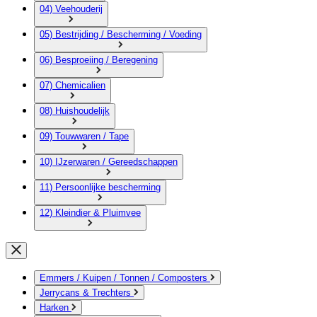
04) Veehouderij
05) Bestrijding / Bescherming / Voeding
06) Besproeiing / Beregening
07) Chemicalien
08) Huishoudelijk
09) Touwwaren / Tape
10) IJzerwaren / Gereedschappen
11) Persoonlijke bescherming
12) Kleindier & Pluimvee
Emmers / Kuipen / Tonnen / Composters
Jerrycans & Trechters
Harken