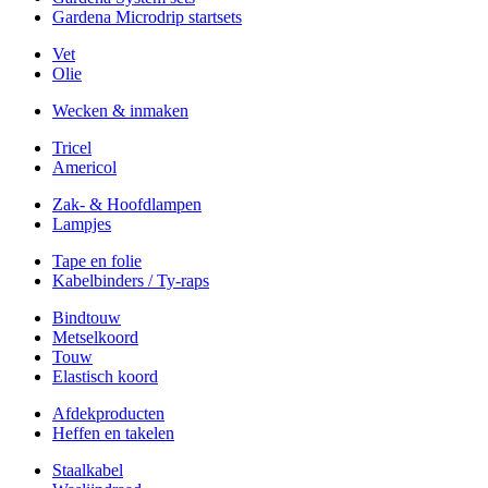
Gardena Microdrip startsets
Vet
Olie
Wecken & inmaken
Tricel
Americol
Zak- & Hoofdlampen
Lampjes
Tape en folie
Kabelbinders / Ty-raps
Bindtouw
Metselkoord
Touw
Elastisch koord
Afdekproducten
Heffen en takelen
Staalkabel