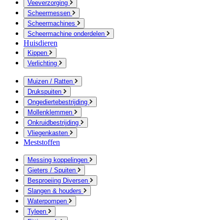
Veeverzorging
Scheermessen
Scheermachines
Scheermachine onderdelen
Huisdieren
Kippen
Verlichting
Muizen / Ratten
Drukspuiten
Ongediertebestrijding
Mollenklemmen
Onkruidbestrijding
Vliegenkasten
Meststoffen
Messing koppelingen
Gieters / Spuiten
Besproeiing Diversen
Slangen & houders
Waterpompen
Tyleen