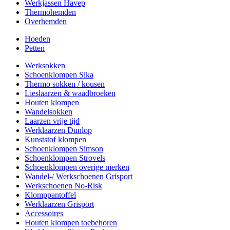
Werkjassen Havep
Thermohemden
Overhemden
Hoeden
Petten
Werksokken
Schoenklompen Sika
Thermo sokken / kousen
Lieslaarzen & waadbroeken
Houten klompen
Wandelsokken
Laarzen vrije tijd
Werklaarzen Dunlop
Kunststof klompen
Schoenklompen Simson
Schoenklompen Strovels
Schoenklompen overige merken
Wandel-/ Werkschoenen Grisport
Werkschoenen No-Risk
Klomppantoffel
Werklaarzen Grisport
Accessoires
Houten klompen toebehoren