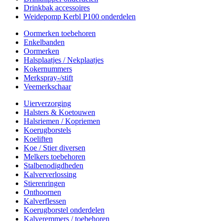
Drinkbak accessoires
Weidepomp Kerbl P100 onderdelen
Oormerken toebehoren
Enkelbanden
Oormerken
Halsplaatjes / Nekplaatjes
Kokernummers
Merkspray-/stift
Veemerkschaar
Uierverzorging
Halsters & Koetouwen
Halsriemen / Kopriemen
Koerugborstels
Koeliften
Koe / Stier diversen
Melkers toebehoren
Stalbenodigdheden
Kalververlossing
Stierenringen
Onthoornen
Kalverflessen
Koerugborstel onderdelen
Kalveremmers / toebehoren