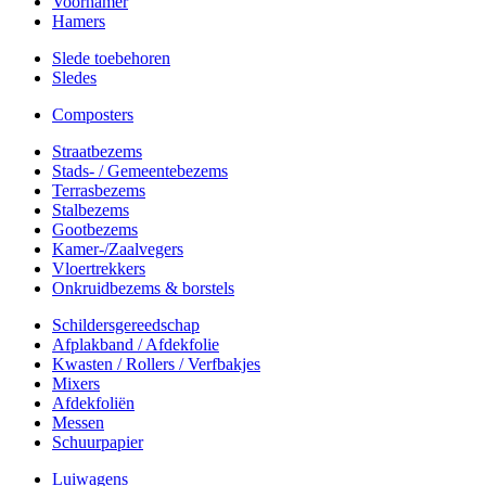
Voorhamer
Hamers
Slede toebehoren
Sledes
Composters
Straatbezems
Stads- / Gemeentebezems
Terrasbezems
Stalbezems
Gootbezems
Kamer-/Zaalvegers
Vloertrekkers
Onkruidbezems & borstels
Schildersgereedschap
Afplakband / Afdekfolie
Kwasten / Rollers / Verfbakjes
Mixers
Afdekfoliën
Messen
Schuurpapier
Luiwagens