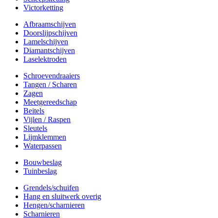
Victorketting
Afbraamschijven
Doorslijpschijven
Lamelschijven
Diamantschijven
Laselektroden
Schroevendraaiers
Tangen / Scharen
Zagen
Meetgereedschap
Beitels
Vijlen / Raspen
Sleutels
Lijmklemmen
Waterpassen
Bouwbeslag
Tuinbeslag
Grendels/schuifen
Hang en sluitwerk overig
Hengen/scharnieren
Scharnieren