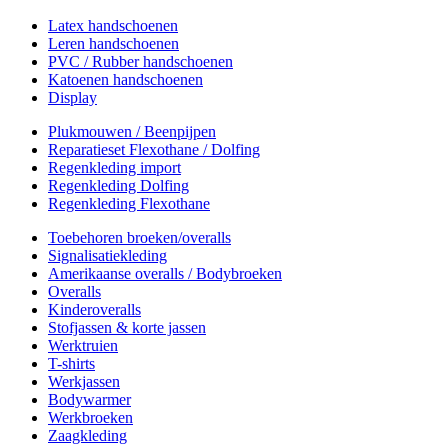
Latex handschoenen
Leren handschoenen
PVC / Rubber handschoenen
Katoenen handschoenen
Display
Plukmouwen / Beenpijpen
Reparatieset Flexothane / Dolfing
Regenkleding import
Regenkleding Dolfing
Regenkleding Flexothane
Toebehoren broeken/overalls
Signalisatiekleding
Amerikaanse overalls / Bodybroeken
Overalls
Kinderoveralls
Stofjassen & korte jassen
Werktruien
T-shirts
Werkjassen
Bodywarmer
Werkbroeken
Zaagkleding