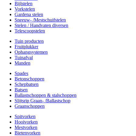
Bijlstelen
Vorkstelen
Gardena stelen
Sneeuw- /Mestschuifstelen
Stelen / Handvaten diversen
Telescoopstelen
Tuin producten
Fruitplukker
Ophangsystemen
Tuinafval
Manden
Spades
Betonschoppen
Schepbatsen
Batsen
Ballastschoppen & stalschoppen
Slijtsrip Graan- /Ballastschop
Graanschoppen
Spitvorken
Hooivorken
Mestvorken
Bietenvorken