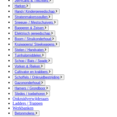
Jerrycans & Trechters
Harken
Hand-/ Kindergereedschap
Stratenmakersspullen
Sneeuw- / Mestschuivers
Baggeren & Zeisen
Elektrisch gereedschap
Boom / Struikonderhoud
Kruiwagens/ Steekwagens
Stelen / Handvaten
Tuinhulpmiddelen
Schop / Bats / Spade
Vorken & Rieken
Cultivator en krabbers
Schoffels / Onkruidbestrijding
Gazononderhoud
Hamers / Grondboor
Sledes / toebehoren
Onkruidverwijderaars
Ladders / Trappen
Werkbanken
Betonmolens