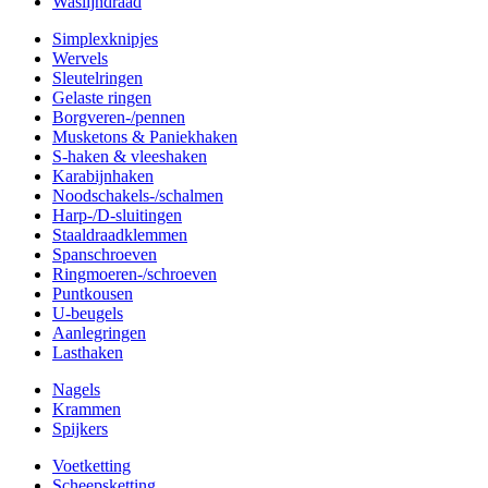
Waslijndraad
Simplexknipjes
Wervels
Sleutelringen
Gelaste ringen
Borgveren-/pennen
Musketons & Paniekhaken
S-haken & vleeshaken
Karabijnhaken
Noodschakels-/schalmen
Harp-/D-sluitingen
Staaldraadklemmen
Spanschroeven
Ringmoeren-/schroeven
Puntkousen
U-beugels
Aanlegringen
Lasthaken
Nagels
Krammen
Spijkers
Voetketting
Scheepsketting