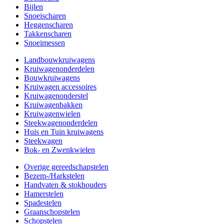
Bijlen
Snoeischaren
Heggenscharen
Takkenscharen
Snoeimessen
Landbouwkruiwagens
Kruiwagenonderdelen
Bouwkruiwagens
Kruiwagen accessoires
Kruiwagenonderstel
Kruiwagenbakken
Kruiwagenwielen
Steekwagenonderdelen
Huis en Tuin kruiwagens
Steekwagen
Bok- en Zwenkwielen
Overige gereedschapstelen
Bezem-/Harkstelen
Handvaten & stokhouders
Hamerstelen
Spadestelen
Graanschopstelen
Schopstelen