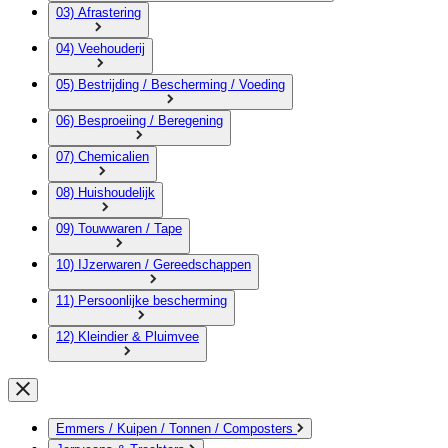
03) Afrastering
04) Veehouderij
05) Bestrijding / Bescherming / Voeding
06) Besproeiing / Beregening
07) Chemicalien
08) Huishoudelijk
09) Touwwaren / Tape
10) IJzerwaren / Gereedschappen
11) Persoonlijke bescherming
12) Kleindier & Pluimvee
Emmers / Kuipen / Tonnen / Composters