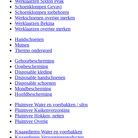
Werklaarzen Sixton Peak
Schoenklompen Gevavi
Schoenklompen toebehoren
Werkschoenen overige merken
Werklaarzen Bekina
Werklaarzen overige merken
Handschoenen
Mutsen
Thermo ondergoed
Gehoorbescherming
Oogbescherming
Disposable kleding
Disposable handschoenen
Disposable schoenen
Mondbescherming
Hoofdbescherming
Pluimvee Water en voerbakken / silos
Pluimvee Kuikenverzorging
Pluimvee Hokken, netten
Pluimvee Overig
Knaagdieren Water en voerbakken
Knaagdieren Verzorgingsproducten