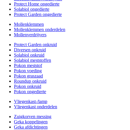
Protect Home ongedierte
Solabiol ongedierte
Protect Garden ongedierte
Mollenklemmen
Mollenklemmen onderdelen
Mollenverdrijvers
Protect Garden onkruid
Diversen onkruid
Solabiol onkruid
Solabiol meststoffen
Pokon meststof
Pokon voeding
Pokon graszaad
Roundup onkruid
Pokon onkruid
Pokon ongedierte
Vliegenkast-/lamp
Vliegenkast onderdelen
Zuigkorven messing
Geka koppelingen
Geka afdichtingen