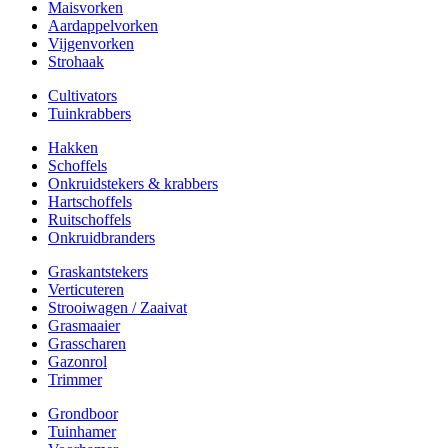
Maisvorken
Aardappelvorken
Vijgenvorken
Strohaak
Cultivators
Tuinkrabbers
Hakken
Schoffels
Onkruidstekers & krabbers
Hartschoffels
Ruitschoffels
Onkruidbranders
Graskantstekers
Verticuteren
Strooiwagen / Zaaivat
Grasmaaier
Grasscharen
Gazonrol
Trimmer
Grondboor
Tuinhamer