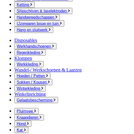
Ketting
Slijpschijven & laselektroden
Handgereedschappen
IJzerwaren bouw en tuin
Hang en sluitwerk
Disposables
Werkhandschoenen
Regenkleding
Klompen
Werkkleding
Wandel-/ Werkschoenen & Laarzen
Hoeden / Petten
Sokken / Kousen
Winterkleding
Winkelinrichting
Gelaatsbescherming
Pluimvee
Knaagdieren
Hond
Kat