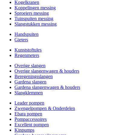
Kogelkranen
Koppelingen messing
Sproeiers messing
Tuinspuiten messing
Slangstukken messing
Handspuiten
Gieters
Kunststoftules
Regenmeters
Overige slangen
Overige slangenwagen & houders
Beregeningsslangen
Gardena slangen
Gardena slangenwagen & houders
Slangklemmen
Leader pompen
Zwengelpompen & Onderdelen
Ebara pompen
Pompaccessoires
Excellent pompen
Kinpumps