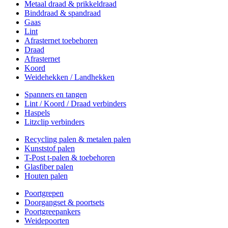
Metaal draad & prikkeldraad
Binddraad & spandraad
Gaas
Lint
Afrasternet toebehoren
Draad
Afrasternet
Koord
Weidehekken / Landhekken
Spanners en tangen
Lint / Koord / Draad verbinders
Haspels
Litzclip verbinders
Recycling palen & metalen palen
Kunststof palen
T-Post t-palen & toebehoren
Glasfiber palen
Houten palen
Poortgrepen
Doorgangset & poortsets
Poortgreepankers
Weidepoorten