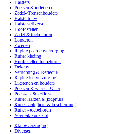
Halsters
Poetsen & toiletteren
Zadel-/Trensenhouders
Halstertouw
Halsters diversen
Hoofdstellen
Zadel & toebehoren
Longeren
Zwepen
Rapide paardenverzorging
Ruiter kleding
Hoofdstellen toebehoren
Dekens
Verlichting & Reflectie
Rapide leerverzorging
Likstenen en houders
Poetsen & wassen Oster
Poetssets & koffers
Ruiter laarzen & jodphurs
Ruiter veiligheid & bescherming
Ruiter - toebehoren
Voerbak kunststof
Klauwverzorging
Diversen