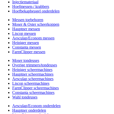
Injectiemateriaal
Hoefmessen-/ krabbers
Hoefbekapbeugel onderdelen
Messen toebehoren
Moser & Oster scheerkoppen
Hauptner messen
Liscop messen
Aesculap/Econom messen
Heiniger messen
Constanta messen
FarmClipper messen
Moser tondeuses
Overige trimmers/tondeuses
Heiniger scheermachines
Hauptner scheermachines
Aesculap scheermachines
Liscop scheermachines
FarmClipper scheermachines
Constanta scheermachines
Wahl tondeuses
Aesculap/Econom onderdelen
Hauptner onderdelen