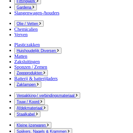
Fittingwerk
Gardena
Slangenwagen-/houders
Olie / Vetten
Chemicalien
Verven
Plasticzakken
Huishoudelijk Diversen
Matten
Zaksluitingen
Sponzen / Zemen
Zeepprodukten
Batterij & batterijladers
Zaklampen
Verpakking-/ verbindingsmateriaal
Touw / Koord
Afdekmateriaal
Staalkabel
Kleine ijzerwaren
Spijkers, Nagels & Krammen