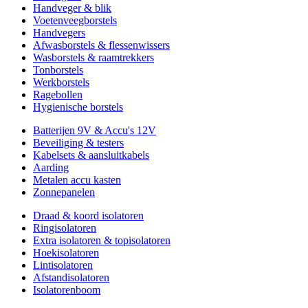
Handveger & blik
Voetenveegborstels
Handvegers
Afwasborstels & flessenwissers
Wasborstels & raamtrekkers
Tonborstels
Werkborstels
Ragebollen
Hygienische borstels
Batterijen 9V & Accu's 12V
Beveiliging & testers
Kabelsets & aansluitkabels
Aarding
Metalen accu kasten
Zonnepanelen
Draad & koord isolatoren
Ringisolatoren
Extra isolatoren & topisolatoren
Hoekisolatoren
Lintisolatoren
Afstandisolatoren
Isolatorenboom