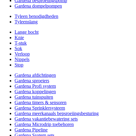
Gardena besproeiingspomp
Gardena dompelpompen
Tyleen benodigdheden
Tyleenslang
Lange bocht
Knie
T-stuk
Sok
Verloop
Nippels
Stop
Gardena afdichtingen
Gardena sproeiers
Gardena Profi system
Gardena koppelingen
Gardena tuinspuiten
Gardena timers & sensoren
Gardena Sprinklersysteem
Gardena meerkanaals bepsroeiingsbesturing
Gardena vakantiebewatering sets
Gardena Microdrip toebehoren
Gardena Pipeline
Gardena System sets