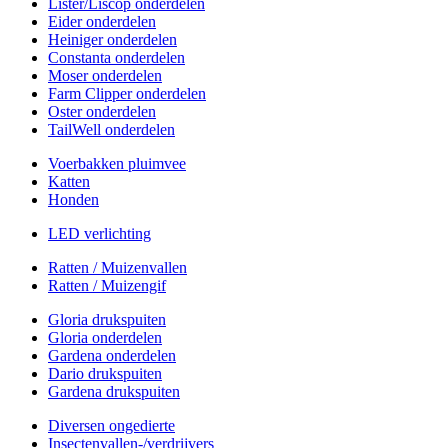
Lister/Liscop onderdelen
Eider onderdelen
Heiniger onderdelen
Constanta onderdelen
Moser onderdelen
Farm Clipper onderdelen
Oster onderdelen
TailWell onderdelen
Voerbakken pluimvee
Katten
Honden
LED verlichting
Ratten / Muizenvallen
Ratten / Muizengif
Gloria drukspuiten
Gloria onderdelen
Gardena onderdelen
Dario drukspuiten
Gardena drukspuiten
Diversen ongedierte
Insectenvallen-/verdrijvers