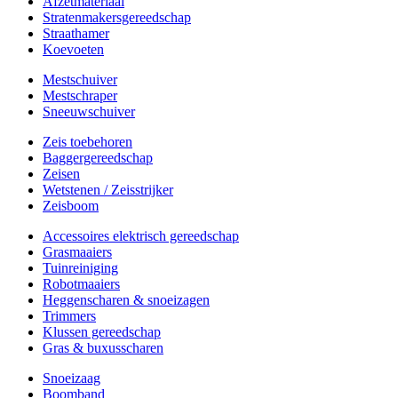
Afzetmateriaal
Stratenmakersgereedschap
Straathamer
Koevoeten
Mestschuiver
Mestschraper
Sneeuwschuiver
Zeis toebehoren
Baggergereedschap
Zeisen
Wetstenen / Zeisstrijker
Zeisboom
Accessoires elektrisch gereedschap
Grasmaaiers
Tuinreiniging
Robotmaaiers
Heggenscharen & snoeizagen
Trimmers
Klussen gereedschap
Gras & buxusscharen
Snoeizaag
Boomband