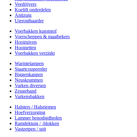
Veedrijvers
Koelift onderdelen
Antizuig
Uieronthaarder
Voerbakken kunststof
Voerscheppen & maatbekers
Hooiruiven
Hooinetten
Voerbakken verzinkt
Warmtelampen
Staartcoupeerder
Biggenkappen
Neuskrammen
Varken diversen
Zeugeband
Varkensbakken
Halsters / Halsriemen
Hoefverzorging
Lammer benodigdheden
Ramdektuig / -blokken
Vastzetpen / spit