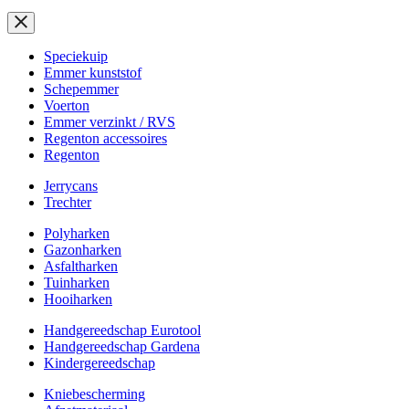
Speciekuip
Emmer kunststof
Schepemmer
Voerton
Emmer verzinkt / RVS
Regenton accessoires
Regenton
Jerrycans
Trechter
Polyharken
Gazonharken
Asfaltharken
Tuinharken
Hooiharken
Handgereedschap Eurotool
Handgereedschap Gardena
Kindergereedschap
Kniebescherming