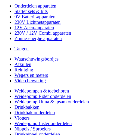
Onderdelen apparaten
Starter sets & kits
9V Batterij-apparaten
230V Lichtnetapparaten
12V Accu-apparaten
230V / 12V Combi apparaten
Zonne-energie apparaten
Tangen
Waarschuwingsbordjes
Afkuilen
Reiniging
Wegers en meters
Video bewaking
Weidepompen & toebehoren
Weidepomp Eider onderdelen
Weidepomp Utina & Ipsam onderdelen
Drinkbakken
Drinkbak onderdelen
Vlotters
Weidepomp Lister onderdelen
Nippels / Sproeiers
Drinknippel-onderdelen