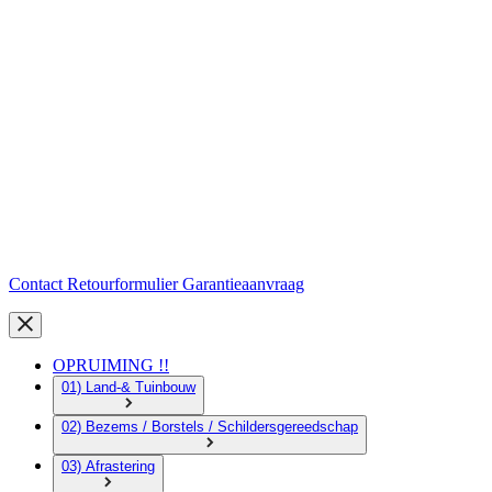
Contact
Retourformulier
Garantieaanvraag
OPRUIMING !!
01) Land-& Tuinbouw
02) Bezems / Borstels / Schildersgereedschap
03) Afrastering