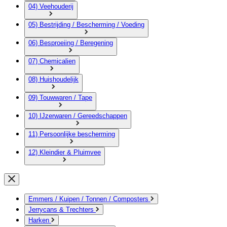
04) Veehouderij
05) Bestrijding / Bescherming / Voeding
06) Besproeiing / Beregening
07) Chemicalien
08) Huishoudelijk
09) Touwwaren / Tape
10) IJzerwaren / Gereedschappen
11) Persoonlijke bescherming
12) Kleindier & Pluimvee
Emmers / Kuipen / Tonnen / Composters
Jerrycans & Trechters
Harken