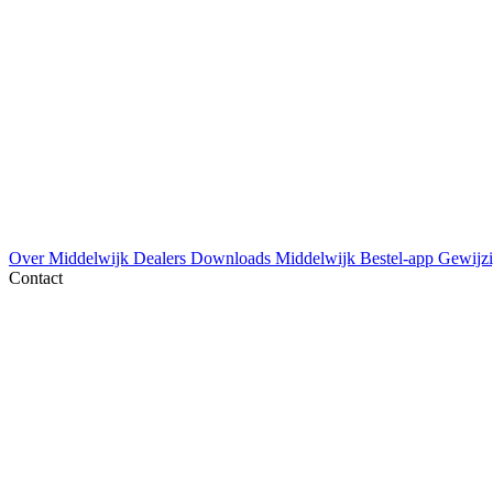
Over Middelwijk
Dealers
Downloads
Middelwijk Bestel-app
Gewijzi
Contact