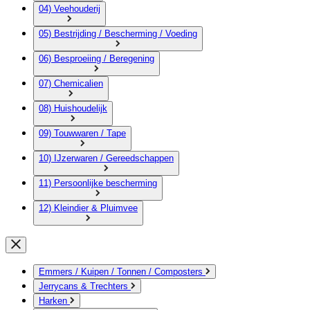
04) Veehouderij
05) Bestrijding / Bescherming / Voeding
06) Besproeiing / Beregening
07) Chemicalien
08) Huishoudelijk
09) Touwwaren / Tape
10) IJzerwaren / Gereedschappen
11) Persoonlijke bescherming
12) Kleindier & Pluimvee
Emmers / Kuipen / Tonnen / Composters
Jerrycans & Trechters
Harken