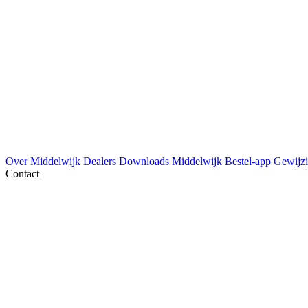
Over Middelwijk
Dealers
Downloads
Middelwijk Bestel-app
Gewijzi
Contact