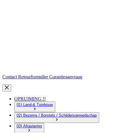
Contact
Retourformulier
Garantieaanvraag
OPRUIMING !!
01) Land-& Tuinbouw
02) Bezems / Borstels / Schildersgereedschap
03) Afrastering