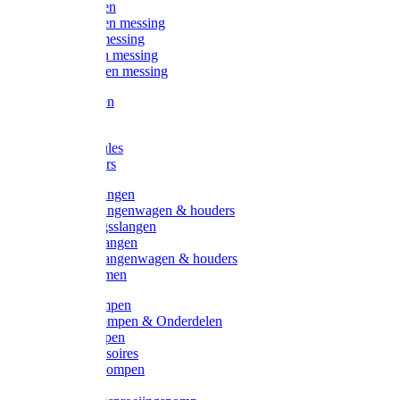
Kogelkranen
Koppelingen messing
Sproeiers messing
Tuinspuiten messing
Slangstukken messing
Handspuiten
Gieters
Kunststoftules
Regenmeters
Overige slangen
Overige slangenwagen & houders
Beregeningsslangen
Gardena slangen
Gardena slangenwagen & houders
Slangklemmen
Leader pompen
Zwengelpompen & Onderdelen
Ebara pompen
Pompaccessoires
Excellent pompen
Kinpumps