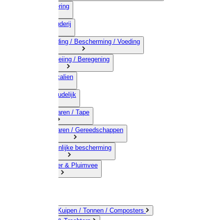
03) Afrastering
04) Veehouderij
05) Bestrijding / Bescherming / Voeding
06) Besproeiing / Beregening
07) Chemicalien
08) Huishoudelijk
09) Touwwaren / Tape
10) IJzerwaren / Gereedschappen
11) Persoonlijke bescherming
12) Kleindier & Pluimvee
Emmers / Kuipen / Tonnen / Composters