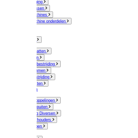
Veeverzorging
Scheermessen
Scheermachines
Scheermachine onderdelen
Huisdieren
Kippen
Verlichting
Muizen / Ratten
Drukspuiten
Ongediertebestrijding
Mollenklemmen
Onkruidbestrijding
Vliegenkasten
Meststoffen
Messing koppelingen
Gieters / Spuiten
Besproeiing Diversen
Slangen & houders
Waterpompen
Tyleen