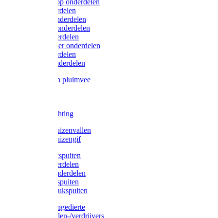
Lister/Liscop onderdelen
Eider onderdelen
Heiniger onderdelen
Constanta onderdelen
Moser onderdelen
Farm Clipper onderdelen
Oster onderdelen
TailWell onderdelen
Voerbakken pluimvee
Katten
Honden
LED verlichting
Ratten / Muizenvallen
Ratten / Muizengif
Gloria drukspuiten
Gloria onderdelen
Gardena onderdelen
Dario drukspuiten
Gardena drukspuiten
Diversen ongedierte
Insectenvallen-/verdrijvers