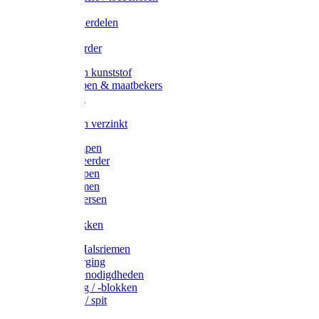
Veedrijvers
Koelift onderdelen
Antizuig
Uieronthaarder
Voerbakken kunststof
Voerscheppen & maatbekers
Hooiruiven
Hooinetten
Voerbakken verzinkt
Warmtelampen
Staartcoupeerder
Biggenkappen
Neuskrammen
Varken diversen
Zeugeband
Varkensbakken
Halsters / Halsriemen
Hoefverzorging
Lammer benodigdheden
Ramdektuig / -blokken
Vastzetpen / spit