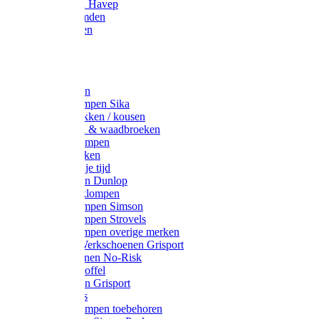
Werkjassen Havep
Thermohemden
Overhemden
Hoeden
Petten
Werksokken
Schoenklompen Sika
Thermo sokken / kousen
Lieslaarzen & waadbroeken
Houten klompen
Wandelsokken
Laarzen vrije tijd
Werklaarzen Dunlop
Kunststof klompen
Schoenklompen Simson
Schoenklompen Strovels
Schoenklompen overige merken
Wandel-/ Werkschoenen Grisport
Werkschoenen No-Risk
Klomppantoffel
Werklaarzen Grisport
Accessoires
Houten klompen toebehoren