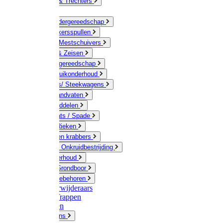
Jerrycans & Trechters
Harken
Hand-/ Kindergereedschap
Stratenmakersspullen
Sneeuw- / Mestschuivers
Baggeren & Zeisen
Elektrisch gereedschap
Boom / Struikonderhoud
Kruiwagens/ Steekwagens
Stelen / Handvaten
Tuinhulpmiddelen
Schop / Bats / Spade
Vorken & Rieken
Cultivator en krabbers
Schoffels / Onkruidbestrijding
Gazononderhoud
Hamers / Grondboor
Sledes / toebehoren
Onkruidverwijderaars
Ladders / Trappen
Werkbanken
Betonmolens