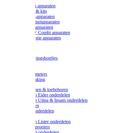
Onderdelen apparaten
Starter sets & kits
9V Batterij-apparaten
230V Lichtnetapparaten
12V Accu-apparaten
230V / 12V Combi apparaten
Zonne-energie apparaten
Tangen
Waarschuwingsbordjes
Afkuilen
Reiniging
Wegers en meters
Video bewaking
Weidepompen & toebehoren
Weidepomp Eider onderdelen
Weidepomp Utina & Ipsam onderdelen
Drinkbakken
Drinkbak onderdelen
Vlotters
Weidepomp Lister onderdelen
Nippels / Sproeiers
Drinknippel-onderdelen