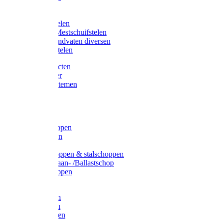
Bijlstelen
Vorkstelen
Gardena stelen
Sneeuw- /Mestschuifstelen
Stelen / Handvaten diversen
Telescoopstelen
Tuin producten
Fruitplukker
Ophangsystemen
Tuinafval
Manden
Spades
Betonschoppen
Schepbatsen
Batsen
Ballastschoppen & stalschoppen
Slijtsrip Graan- /Ballastschop
Graanschoppen
Spitvorken
Hooivorken
Mestvorken
Bietenvorken