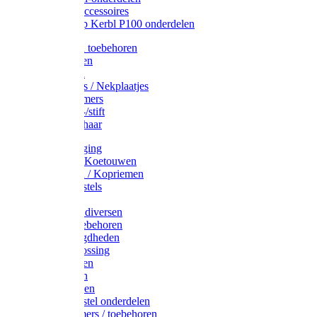
Drinkbak accessoires
Weidepomp Kerbl P100 onderdelen
Oormerken toebehoren
Enkelbanden
Oormerken
Halsplaatjes / Nekplaatjes
Kokernummers
Merkspray-/stift
Veemerkschaar
Uierverzorging
Halsters & Koetouwen
Halsriemen / Kopriemen
Koerugborstels
Koeliften
Koe / Stier diversen
Melkers toebehoren
Stalbenodigdheden
Kalververlossing
Stierenringen
Onthoornen
Kalverflessen
Koerugborstel onderdelen
Kalveremmers / toebehoren