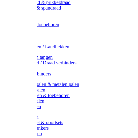
Metaal draad & prikkeldraad
Binddraad & spandraad
Gaas
Lint
Afrasternet toebehoren
Draad
Afrasternet
Koord
Weidehekken / Landhekken
Spanners en tangen
Lint / Koord / Draad verbinders
Haspels
Litzclip verbinders
Recycling palen & metalen palen
Kunststof palen
T-Post t-palen & toebehoren
Glasfiber palen
Houten palen
Poortgrepen
Doorgangset & poortsets
Poortgreepankers
Weidepoorten