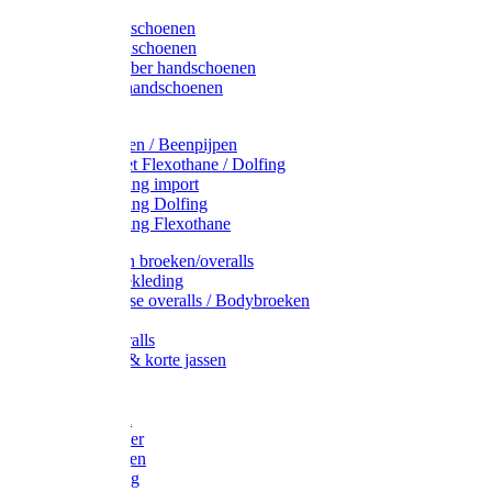
Latex handschoenen
Leren handschoenen
PVC / Rubber handschoenen
Katoenen handschoenen
Display
Plukmouwen / Beenpijpen
Reparatieset Flexothane / Dolfing
Regenkleding import
Regenkleding Dolfing
Regenkleding Flexothane
Toebehoren broeken/overalls
Signalisatiekleding
Amerikaanse overalls / Bodybroeken
Overalls
Kinderoveralls
Stofjassen & korte jassen
Werktruien
T-shirts
Werkjassen
Bodywarmer
Werkbroeken
Zaagkleding