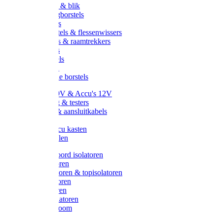
Handveger & blik
Voetenveegborstels
Handvegers
Afwasborstels & flessenwissers
Wasborstels & raamtrekkers
Tonborstels
Werkborstels
Ragebollen
Hygienische borstels
Batterijen 9V & Accu's 12V
Beveiliging & testers
Kabelsets & aansluitkabels
Aarding
Metalen accu kasten
Zonnepanelen
Draad & koord isolatoren
Ringisolatoren
Extra isolatoren & topisolatoren
Hoekisolatoren
Lintisolatoren
Afstandisolatoren
Isolatorenboom