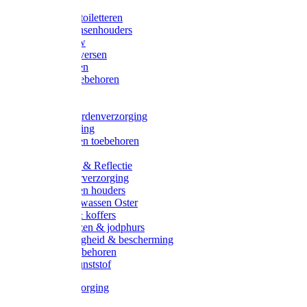
Halsters
Poetsen & toiletteren
Zadel-/Trensenhouders
Halstertouw
Halsters diversen
Hoofdstellen
Zadel & toebehoren
Longeren
Zwepen
Rapide paardenverzorging
Ruiter kleding
Hoofdstellen toebehoren
Dekens
Verlichting & Reflectie
Rapide leerverzorging
Likstenen en houders
Poetsen & wassen Oster
Poetssets & koffers
Ruiter laarzen & jodphurs
Ruiter veiligheid & bescherming
Ruiter - toebehoren
Voerbak kunststof
Klauwverzorging
Diversen