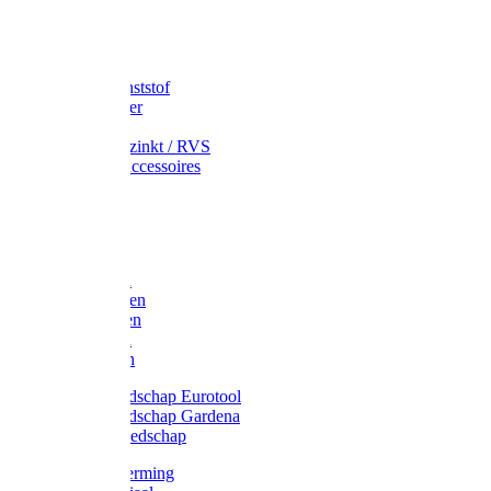
Speciekuip
Emmer kunststof
Schepemmer
Voerton
Emmer verzinkt / RVS
Regenton accessoires
Regenton
Jerrycans
Trechter
Polyharken
Gazonharken
Asfaltharken
Tuinharken
Hooiharken
Handgereedschap Eurotool
Handgereedschap Gardena
Kindergereedschap
Kniebescherming