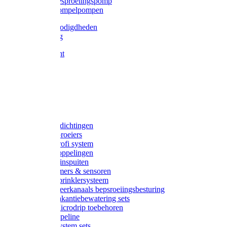
Gardena besproeiingspomp
Gardena dompelpompen
Tyleen benodigdheden
Tyleenslang
Lange bocht
Knie
T-stuk
Sok
Verloop
Nippels
Stop
Gardena afdichtingen
Gardena sproeiers
Gardena Profi system
Gardena koppelingen
Gardena tuinspuiten
Gardena timers & sensoren
Gardena Sprinklersysteem
Gardena meerkanaals bepsroeiingsbesturing
Gardena vakantiebewatering sets
Gardena Microdrip toebehoren
Gardena Pipeline
Gardena System sets