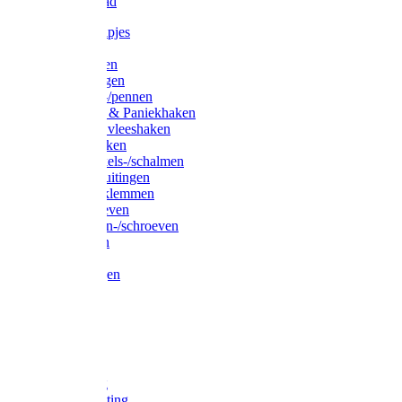
Waslijndraad
Simplexknipjes
Wervels
Sleutelringen
Gelaste ringen
Borgveren-/pennen
Musketons & Paniekhaken
S-haken & vleeshaken
Karabijnhaken
Noodschakels-/schalmen
Harp-/D-sluitingen
Staaldraadklemmen
Spanschroeven
Ringmoeren-/schroeven
Puntkousen
U-beugels
Aanlegringen
Lasthaken
Nagels
Krammen
Spijkers
Voetketting
Scheepsketting