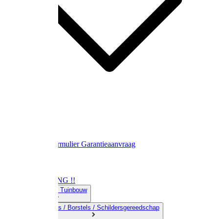
Contact
Retourformulier
Garantieaanvraag
OPRUIMING !!
01) Land-& Tuinbouw
02) Bezems / Borstels / Schildersgereedschap