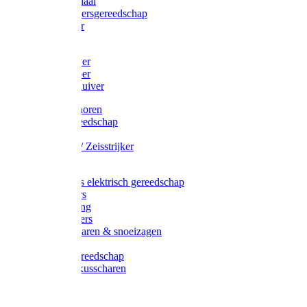
Afzetmateriaal
Stratenmakersgereedschap
Straathamer
Koevoeten
Mestschuiver
Mestschraper
Sneeuwschuiver
Zeis toebehoren
Baggergereedschap
Zeisen
Wetstenen / Zeisstrijker
Zeisboom
Accessoires elektrisch gereedschap
Grasmaaiers
Tuinreiniging
Robotmaaiers
Heggenscharen & snoeizagen
Trimmers
Klussen gereedschap
Gras & buxusscharen
Snoeizaag
Boomband