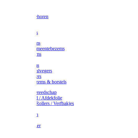
Voorhamer
Hamers
Slede toebehoren
Sledes
Composters
Straatbezems
Stads- / Gemeentebezems
Terrasbezems
Stalbezems
Gootbezems
Kamer-/Zaalvegers
Vloertrekkers
Onkruidbezems & borstels
Schildersgereedschap
Afplakband / Afdekfolie
Kwasten / Rollers / Verfbakjes
Mixers
Afdekfoliën
Messen
Schuurpapier
Luiwagens