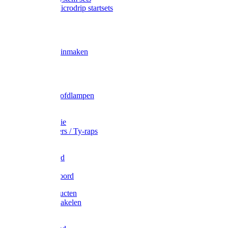
Gardena Microdrip startsets
Vet
Olie
Wecken & inmaken
Tricel
Americol
Zak- & Hoofdlampen
Lampjes
Tape en folie
Kabelbinders / Ty-raps
Bindtouw
Metselkoord
Touw
Elastisch koord
Afdekproducten
Heffen en takelen
Staalkabel