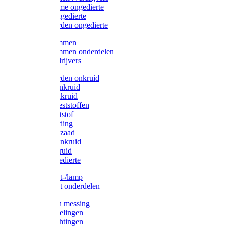
Protect Home ongedierte
Solabiol ongedierte
Protect Garden ongedierte
Mollenklemmen
Mollenklemmen onderdelen
Mollenverdrijvers
Protect Garden onkruid
Diversen onkruid
Solabiol onkruid
Solabiol meststoffen
Pokon meststof
Pokon voeding
Pokon graszaad
Roundup onkruid
Pokon onkruid
Pokon ongedierte
Vliegenkast-/lamp
Vliegenkast onderdelen
Zuigkorven messing
Geka koppelingen
Geka afdichtingen