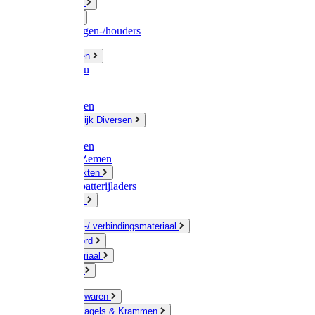
Fittingwerk
Gardena
Slangenwagen-/houders
Olie / Vetten
Chemicalien
Verven
Plasticzakken
Huishoudelijk Diversen
Matten
Zaksluitingen
Sponzen / Zemen
Zeepprodukten
Batterij & batterijladers
Zaklampen
Verpakking-/ verbindingsmateriaal
Touw / Koord
Afdekmateriaal
Staalkabel
Kleine ijzerwaren
Spijkers, Nagels & Krammen