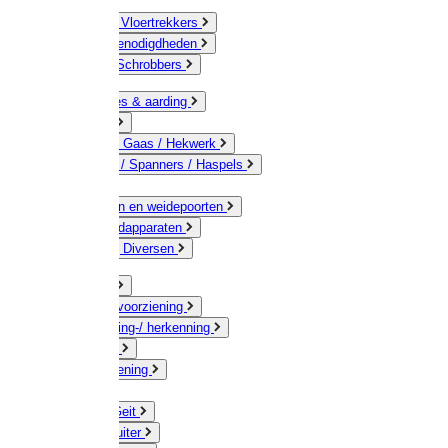
Bezems & Vloertrekkers
Schildersbenodigdheden
Borstels / Schrobbers
Accessoires & aarding
Isolatoren
Geleiders / Gaas / Hekwerk
Verbinders / Spanners / Haspels
Palen
Doorgangen en weidepoorten
Schrikdraadapparaten
Afrastering Diversen
Erf & Stal
Drinkwatervoorziening
Veemarkering-/ herkenning
Koe / Stier
Voervoorziening
Varken
Schaap / Geit
Paard & Ruiter