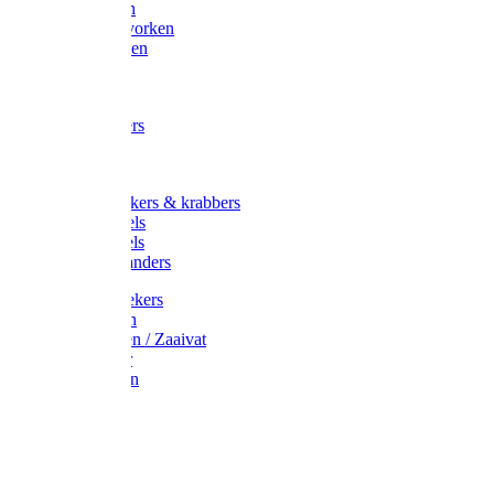
Maisvorken
Aardappelvorken
Vijgenvorken
Strohaak
Cultivators
Tuinkrabbers
Hakken
Schoffels
Onkruidstekers & krabbers
Hartschoffels
Ruitschoffels
Onkruidbranders
Graskantstekers
Verticuteren
Strooiwagen / Zaaivat
Grasmaaier
Grasscharen
Gazonrol
Trimmer
Grondboor
Tuinhamer