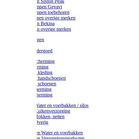
Werklaarzen Sixton Peak
Schoenklompen Gevavi
Schoenklompen toebehoren
Werkschoenen overige merken
Werklaarzen Bekina
Werklaarzen overige merken
Handschoenen
Mutsen
Thermo ondergoed
Gehoorbescherming
Oogbescherming
Disposable kleding
Disposable handschoenen
Disposable schoenen
Mondbescherming
Hoofdbescherming
Pluimvee Water en voerbakken / silos
Pluimvee Kuikenverzorging
Pluimvee Hokken, netten
Pluimvee Overig
Knaagdieren Water en voerbakken
Knaagdieren Verzorgingsproducten