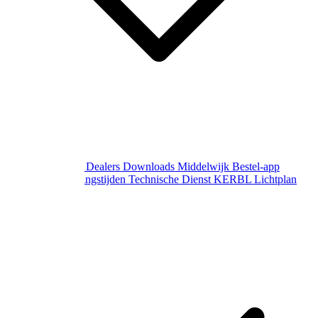
Over Middelwijk
Dealers
Downloads
Middelwijk Bestel-app
Gewijzigde openingstijden
Technische Dienst
KERBL Lichtplan
Aanvraag
Contact