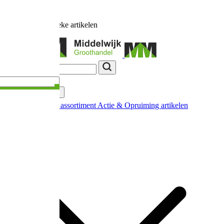
Ruim
17.000
unieke artikelen
Categorieën
Nieuw in ons assortiment
Actie & Opruiming artikelen
Extra