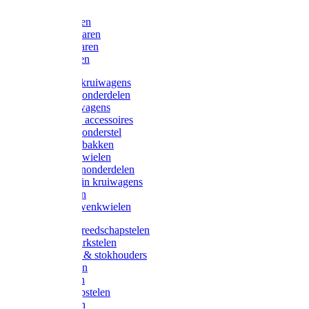
Bijlen
Snoeischaren
Heggenscharen
Takkenscharen
Snoeimessen
Landbouwkruiwagens
Kruiwagenonderdelen
Bouwkruiwagens
Kruiwagen accessoires
Kruiwagenonderstel
Kruiwagenbakken
Kruiwagenwielen
Steekwagenonderdelen
Huis en Tuin kruiwagens
Steekwagen
Bok- en Zwenkwielen
Overige gereedschapstelen
Bezem-/Harkstelen
Handvaten & stokhouders
Hamerstelen
Spadestelen
Graanschopstelen
Schopstelen