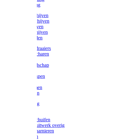
Victorketting
Afbraamschijven
Doorslijpschijven
Lamelschijven
Diamantschijven
Laselektroden
Schroevendraaiers
Tangen / Scharen
Zagen
Meetgereedschap
Beitels
Vijlen / Raspen
Sleutels
Lijmklemmen
Waterpassen
Bouwbeslag
Tuinbeslag
Grendels/schuifen
Hang en sluitwerk overig
Hengen/scharnieren
Scharnieren