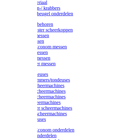
Injectiemateriaal
Hoefmessen-/ krabbers
Hoefbekapbeugel onderdelen
Messen toebehoren
Moser & Oster scheerkoppen
Hauptner messen
Liscop messen
Aesculap/Econom messen
Heiniger messen
Constanta messen
FarmClipper messen
Moser tondeuses
Overige trimmers/tondeuses
Heiniger scheermachines
Hauptner scheermachines
Aesculap scheermachines
Liscop scheermachines
FarmClipper scheermachines
Constanta scheermachines
Wahl tondeuses
Aesculap/Econom onderdelen
Hauptner onderdelen