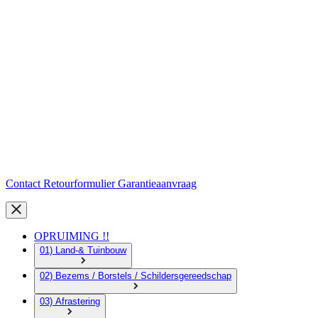
Contact
Retourformulier
Garantieaanvraag
OPRUIMING !!
01) Land-& Tuinbouw
02) Bezems / Borstels / Schildersgereedschap
03) Afrastering