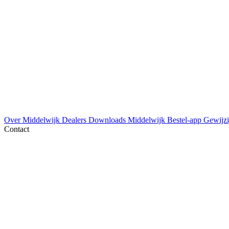
Over Middelwijk
Dealers
Downloads
Middelwijk Bestel-app
Gewijzi
Contact