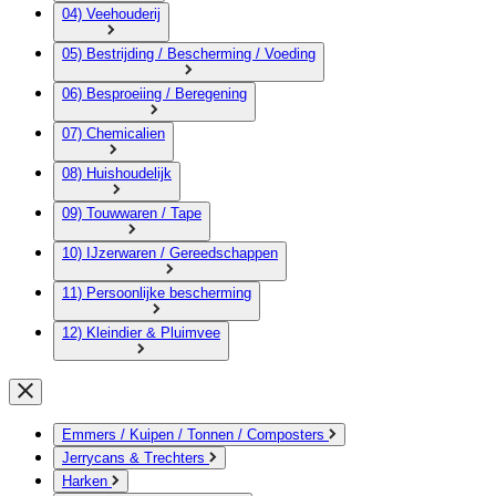
04) Veehouderij
05) Bestrijding / Bescherming / Voeding
06) Besproeiing / Beregening
07) Chemicalien
08) Huishoudelijk
09) Touwwaren / Tape
10) IJzerwaren / Gereedschappen
11) Persoonlijke bescherming
12) Kleindier & Pluimvee
Emmers / Kuipen / Tonnen / Composters
Jerrycans & Trechters
Harken