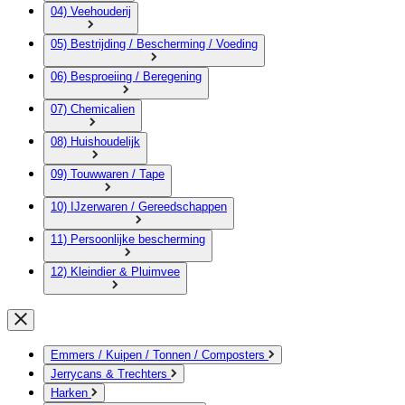
04) Veehouderij
05) Bestrijding / Bescherming / Voeding
06) Besproeiing / Beregening
07) Chemicalien
08) Huishoudelijk
09) Touwwaren / Tape
10) IJzerwaren / Gereedschappen
11) Persoonlijke bescherming
12) Kleindier & Pluimvee
Emmers / Kuipen / Tonnen / Composters
Jerrycans & Trechters
Harken