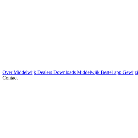
Over Middelwijk
Dealers
Downloads
Middelwijk Bestel-app
Gewijzi
Contact