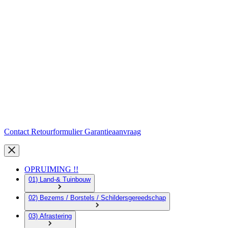
Contact
Retourformulier
Garantieaanvraag
OPRUIMING !!
01) Land-& Tuinbouw
02) Bezems / Borstels / Schildersgereedschap
03) Afrastering