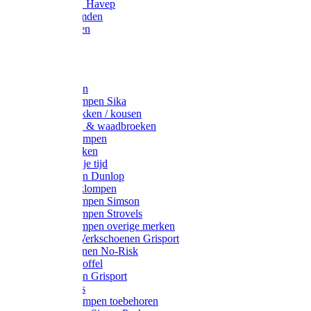
Werkjassen Havep
Thermohemden
Overhemden
Hoeden
Petten
Werksokken
Schoenklompen Sika
Thermo sokken / kousen
Lieslaarzen & waadbroeken
Houten klompen
Wandelsokken
Laarzen vrije tijd
Werklaarzen Dunlop
Kunststof klompen
Schoenklompen Simson
Schoenklompen Strovels
Schoenklompen overige merken
Wandel-/ Werkschoenen Grisport
Werkschoenen No-Risk
Klomppantoffel
Werklaarzen Grisport
Accessoires
Houten klompen toebehoren