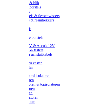
Handveger & blik
Voetenveegborstels
Handvegers
Afwasborstels & flessenwissers
Wasborstels & raamtrekkers
Tonborstels
Werkborstels
Ragebollen
Hygienische borstels
Batterijen 9V & Accu's 12V
Beveiliging & testers
Kabelsets & aansluitkabels
Aarding
Metalen accu kasten
Zonnepanelen
Draad & koord isolatoren
Ringisolatoren
Extra isolatoren & topisolatoren
Hoekisolatoren
Lintisolatoren
Afstandisolatoren
Isolatorenboom