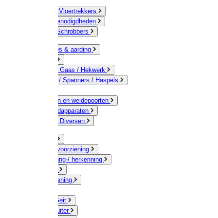
Bezems & Vloertrekkers
Schildersbenodigdheden
Borstels / Schrobbers
Accessoires & aarding
Isolatoren
Geleiders / Gaas / Hekwerk
Verbinders / Spanners / Haspels
Palen
Doorgangen en weidepoorten
Schrikdraadapparaten
Afrastering Diversen
Erf & Stal
Drinkwatervoorziening
Veemarkering-/ herkenning
Koe / Stier
Voervoorziening
Varken
Schaap / Geit
Paard & Ruiter