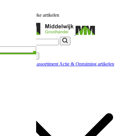
Ruim
17.000
unieke artikelen
Categorieën
Nieuw in ons assortiment
Actie & Opruiming artikelen
Extra