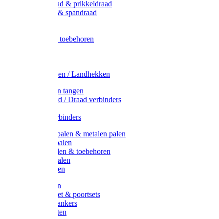
Metaal draad & prikkeldraad
Binddraad & spandraad
Gaas
Lint
Afrasternet toebehoren
Draad
Afrasternet
Koord
Weidehekken / Landhekken
Spanners en tangen
Lint / Koord / Draad verbinders
Haspels
Litzclip verbinders
Recycling palen & metalen palen
Kunststof palen
T-Post t-palen & toebehoren
Glasfiber palen
Houten palen
Poortgrepen
Doorgangset & poortsets
Poortgreepankers
Weidepoorten