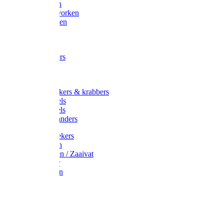
Maisvorken
Aardappelvorken
Vijgenvorken
Strohaak
Cultivators
Tuinkrabbers
Hakken
Schoffels
Onkruidstekers & krabbers
Hartschoffels
Ruitschoffels
Onkruidbranders
Graskantstekers
Verticuteren
Strooiwagen / Zaaivat
Grasmaaier
Grasscharen
Gazonrol
Trimmer
Grondboor
Tuinhamer