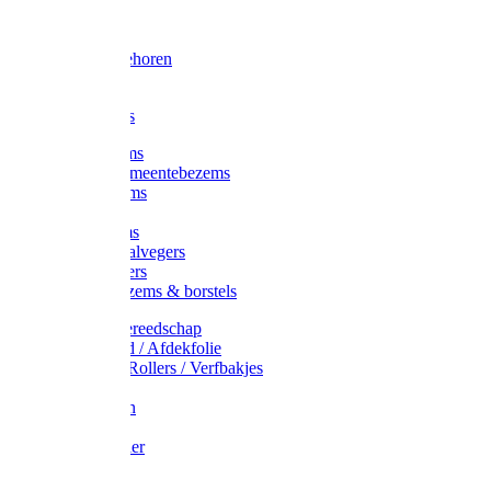
Voorhamer
Hamers
Slede toebehoren
Sledes
Composters
Straatbezems
Stads- / Gemeentebezems
Terrasbezems
Stalbezems
Gootbezems
Kamer-/Zaalvegers
Vloertrekkers
Onkruidbezems & borstels
Schildersgereedschap
Afplakband / Afdekfolie
Kwasten / Rollers / Verfbakjes
Mixers
Afdekfoliën
Messen
Schuurpapier
Luiwagens