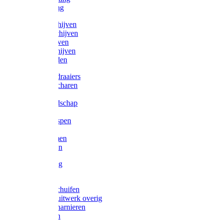
Victorketting
Afbraamschijven
Doorslijpschijven
Lamelschijven
Diamantschijven
Laselektroden
Schroevendraaiers
Tangen / Scharen
Zagen
Meetgereedschap
Beitels
Vijlen / Raspen
Sleutels
Lijmklemmen
Waterpassen
Bouwbeslag
Tuinbeslag
Grendels/schuifen
Hang en sluitwerk overig
Hengen/scharnieren
Scharnieren