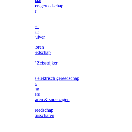
Afzetmateriaal
Stratenmakersgereedschap
Straathamer
Koevoeten
Mestschuiver
Mestschraper
Sneeuwschuiver
Zeis toebehoren
Baggergereedschap
Zeisen
Wetstenen / Zeisstrijker
Zeisboom
Accessoires elektrisch gereedschap
Grasmaaiers
Tuinreiniging
Robotmaaiers
Heggenscharen & snoeizagen
Trimmers
Klussen gereedschap
Gras & buxusscharen
Snoeizaag
Boomband