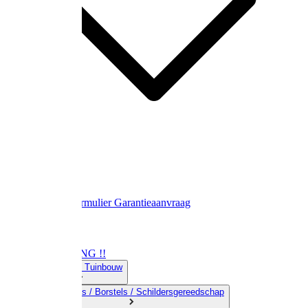
Contact
Retourformulier
Garantieaanvraag
OPRUIMING !!
01) Land-& Tuinbouw
02) Bezems / Borstels / Schildersgereedschap