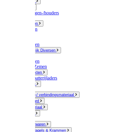
Fittingwerk
Gardena
Slangenwagen-/houders
Olie / Vetten
Chemicalien
Verven
Plasticzakken
Huishoudelijk Diversen
Matten
Zaksluitingen
Sponzen / Zemen
Zeepprodukten
Batterij & batterijladers
Zaklampen
Verpakking-/ verbindingsmateriaal
Touw / Koord
Afdekmateriaal
Staalkabel
Kleine ijzerwaren
Spijkers, Nagels & Krammen