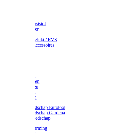
Speciekuip
Emmer kunststof
Schepemmer
Voerton
Emmer verzinkt / RVS
Regenton accessoires
Regenton
Jerrycans
Trechter
Polyharken
Gazonharken
Asfaltharken
Tuinharken
Hooiharken
Handgereedschap Eurotool
Handgereedschap Gardena
Kindergereedschap
Kniebescherming