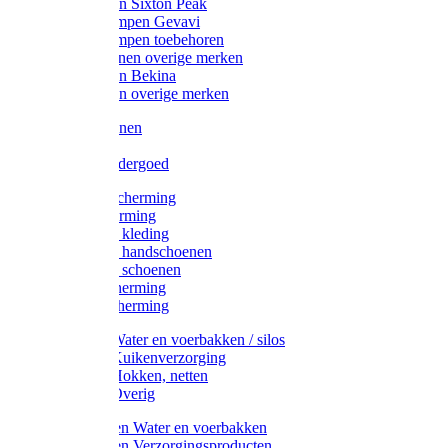
Werklaarzen Sixton Peak
Schoenklompen Gevavi
Schoenklompen toebehoren
Werkschoenen overige merken
Werklaarzen Bekina
Werklaarzen overige merken
Handschoenen
Mutsen
Thermo ondergoed
Gehoorbescherming
Oogbescherming
Disposable kleding
Disposable handschoenen
Disposable schoenen
Mondbescherming
Hoofdbescherming
Pluimvee Water en voerbakken / silos
Pluimvee Kuikenverzorging
Pluimvee Hokken, netten
Pluimvee Overig
Knaagdieren Water en voerbakken
Knaagdieren Verzorgingsproducten