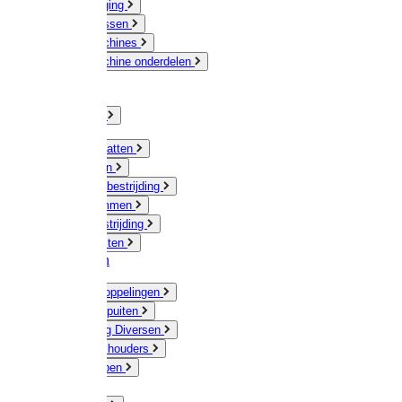
Veeverzorging
Scheermessen
Scheermachines
Scheermachine onderdelen
Huisdieren
Kippen
Verlichting
Muizen / Ratten
Drukspuiten
Ongediertebestrijding
Mollenklemmen
Onkruidbestrijding
Vliegenkasten
Meststoffen
Messing koppelingen
Gieters / Spuiten
Besproeiing Diversen
Slangen & houders
Waterpompen
Tyleen