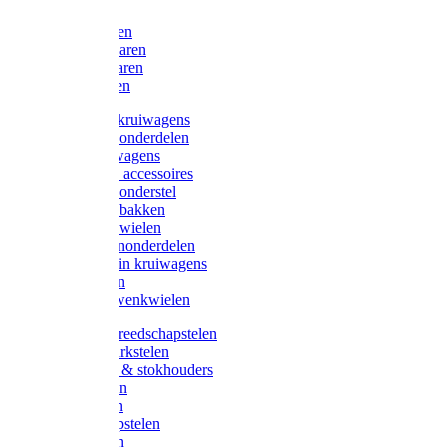
Bijlen
Snoeischaren
Heggenscharen
Takkenscharen
Snoeimessen
Landbouwkruiwagens
Kruiwagenonderdelen
Bouwkruiwagens
Kruiwagen accessoires
Kruiwagenonderstel
Kruiwagenbakken
Kruiwagenwielen
Steekwagenonderdelen
Huis en Tuin kruiwagens
Steekwagen
Bok- en Zwenkwielen
Overige gereedschapstelen
Bezem-/Harkstelen
Handvaten & stokhouders
Hamerstelen
Spadestelen
Graanschopstelen
Schopstelen