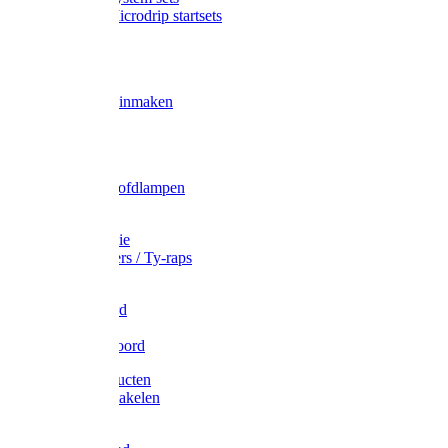
Gardena Microdrip startsets
Vet
Olie
Wecken & inmaken
Tricel
Americol
Zak- & Hoofdlampen
Lampjes
Tape en folie
Kabelbinders / Ty-raps
Bindtouw
Metselkoord
Touw
Elastisch koord
Afdekproducten
Heffen en takelen
Staalkabel