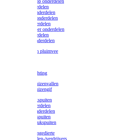
Lister/Liscop onderdelen
Eider onderdelen
Heiniger onderdelen
Constanta onderdelen
Moser onderdelen
Farm Clipper onderdelen
Oster onderdelen
TailWell onderdelen
Voerbakken pluimvee
Katten
Honden
LED verlichting
Ratten / Muizenvallen
Ratten / Muizengif
Gloria drukspuiten
Gloria onderdelen
Gardena onderdelen
Dario drukspuiten
Gardena drukspuiten
Diversen ongedierte
Insectenvallen-/verdrijvers