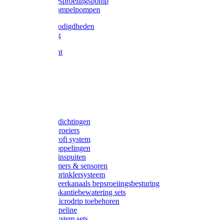
Gardena besproeiingspomp
Gardena dompelpompen
Tyleen benodigdheden
Tyleenslang
Lange bocht
Knie
T-stuk
Sok
Verloop
Nippels
Stop
Gardena afdichtingen
Gardena sproeiers
Gardena Profi system
Gardena koppelingen
Gardena tuinspuiten
Gardena timers & sensoren
Gardena Sprinklersysteem
Gardena meerkanaals bepsroeiingsbesturing
Gardena vakantiebewatering sets
Gardena Microdrip toebehoren
Gardena Pipeline
Gardena System sets