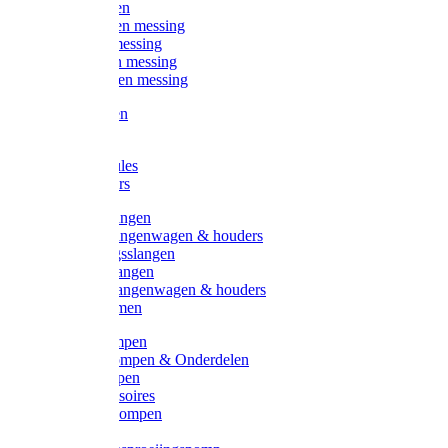
Kogelkranen
Koppelingen messing
Sproeiers messing
Tuinspuiten messing
Slangstukken messing
Handspuiten
Gieters
Kunststoftules
Regenmeters
Overige slangen
Overige slangenwagen & houders
Beregeningsslangen
Gardena slangen
Gardena slangenwagen & houders
Slangklemmen
Leader pompen
Zwengelpompen & Onderdelen
Ebara pompen
Pompaccessoires
Excellent pompen
Kinpumps