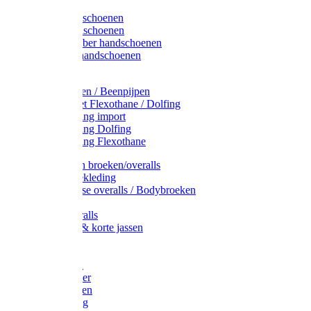
Latex handschoenen
Leren handschoenen
PVC / Rubber handschoenen
Katoenen handschoenen
Display
Plukmouwen / Beenpijpen
Reparatieset Flexothane / Dolfing
Regenkleding import
Regenkleding Dolfing
Regenkleding Flexothane
Toebehoren broeken/overalls
Signalisatiekleding
Amerikaanse overalls / Bodybroeken
Overalls
Kinderoveralls
Stofjassen & korte jassen
Werktruien
T-shirts
Werkjassen
Bodywarmer
Werkbroeken
Zaagkleding