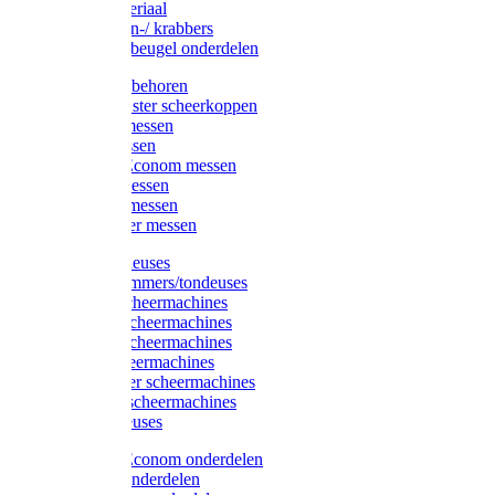
Injectiemateriaal
Hoefmessen-/ krabbers
Hoefbekapbeugel onderdelen
Messen toebehoren
Moser & Oster scheerkoppen
Hauptner messen
Liscop messen
Aesculap/Econom messen
Heiniger messen
Constanta messen
FarmClipper messen
Moser tondeuses
Overige trimmers/tondeuses
Heiniger scheermachines
Hauptner scheermachines
Aesculap scheermachines
Liscop scheermachines
FarmClipper scheermachines
Constanta scheermachines
Wahl tondeuses
Aesculap/Econom onderdelen
Hauptner onderdelen