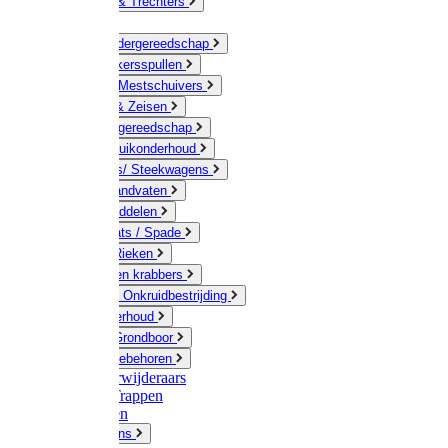
Jerrycans & Trechters
Harken
Hand-/ Kindergereedschap
Stratenmakersspullen
Sneeuw- / Mestschuivers
Baggeren & Zeisen
Elektrisch gereedschap
Boom / Struikonderhoud
Kruiwagens/ Steekwagens
Stelen / Handvaten
Tuinhulpmiddelen
Schop / Bats / Spade
Vorken & Rieken
Cultivator en krabbers
Schoffels / Onkruidbestrijding
Gazononderhoud
Hamers / Grondboor
Sledes / toebehoren
Onkruidverwijderaars
Ladders / Trappen
Werkbanken
Betonmolens