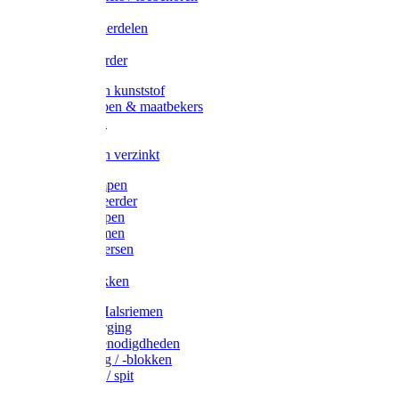
Veedrijvers
Koelift onderdelen
Antizuig
Uieronthaarder
Voerbakken kunststof
Voerscheppen & maatbekers
Hooiruiven
Hooinetten
Voerbakken verzinkt
Warmtelampen
Staartcoupeerder
Biggenkappen
Neuskrammen
Varken diversen
Zeugeband
Varkensbakken
Halsters / Halsriemen
Hoefverzorging
Lammer benodigdheden
Ramdektuig / -blokken
Vastzetpen / spit