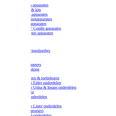
Onderdelen apparaten
Starter sets & kits
9V Batterij-apparaten
230V Lichtnetapparaten
12V Accu-apparaten
230V / 12V Combi apparaten
Zonne-energie apparaten
Tangen
Waarschuwingsbordjes
Afkuilen
Reiniging
Wegers en meters
Video bewaking
Weidepompen & toebehoren
Weidepomp Eider onderdelen
Weidepomp Utina & Ipsam onderdelen
Drinkbakken
Drinkbak onderdelen
Vlotters
Weidepomp Lister onderdelen
Nippels / Sproeiers
Drinknippel-onderdelen