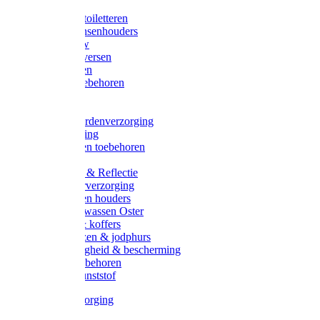
Halsters
Poetsen & toiletteren
Zadel-/Trensenhouders
Halstertouw
Halsters diversen
Hoofdstellen
Zadel & toebehoren
Longeren
Zwepen
Rapide paardenverzorging
Ruiter kleding
Hoofdstellen toebehoren
Dekens
Verlichting & Reflectie
Rapide leerverzorging
Likstenen en houders
Poetsen & wassen Oster
Poetssets & koffers
Ruiter laarzen & jodphurs
Ruiter veiligheid & bescherming
Ruiter - toebehoren
Voerbak kunststof
Klauwverzorging
Diversen