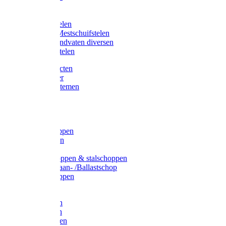
Bijlstelen
Vorkstelen
Gardena stelen
Sneeuw- /Mestschuifstelen
Stelen / Handvaten diversen
Telescoopstelen
Tuin producten
Fruitplukker
Ophangsystemen
Tuinafval
Manden
Spades
Betonschoppen
Schepbatsen
Batsen
Ballastschoppen & stalschoppen
Slijtsrip Graan- /Ballastschop
Graanschoppen
Spitvorken
Hooivorken
Mestvorken
Bietenvorken