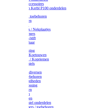
Drinkbak accessoires
Weidepomp Kerbl P100 onderdelen
Oormerken toebehoren
Enkelbanden
Oormerken
Halsplaatjes / Nekplaatjes
Kokernummers
Merkspray-/stift
Veemerkschaar
Uierverzorging
Halsters & Koetouwen
Halsriemen / Kopriemen
Koerugborstels
Koeliften
Koe / Stier diversen
Melkers toebehoren
Stalbenodigdheden
Kalververlossing
Stierenringen
Onthoornen
Kalverflessen
Koerugborstel onderdelen
Kalveremmers / toebehoren