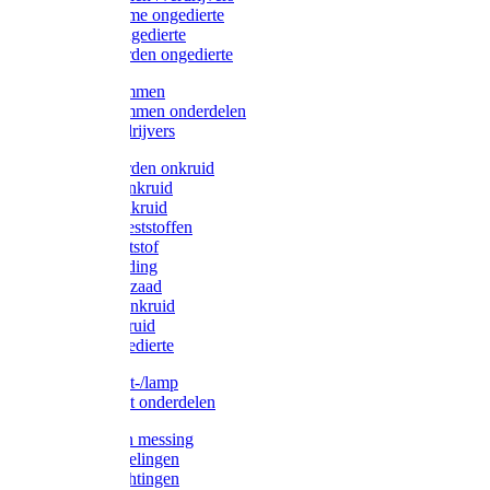
Protect Home ongedierte
Solabiol ongedierte
Protect Garden ongedierte
Mollenklemmen
Mollenklemmen onderdelen
Mollenverdrijvers
Protect Garden onkruid
Diversen onkruid
Solabiol onkruid
Solabiol meststoffen
Pokon meststof
Pokon voeding
Pokon graszaad
Roundup onkruid
Pokon onkruid
Pokon ongedierte
Vliegenkast-/lamp
Vliegenkast onderdelen
Zuigkorven messing
Geka koppelingen
Geka afdichtingen