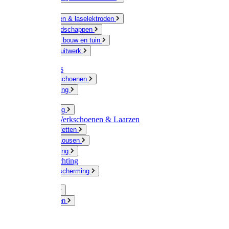
Ketting
Slijpschijven & laselektroden
Handgereedschappen
IJzerwaren bouw en tuin
Hang en sluitwerk
Disposables
Werkhandschoenen
Regenkleding
Klompen
Werkkleding
Wandel-/ Werkschoenen & Laarzen
Hoeden / Petten
Sokken / Kousen
Winterkleding
Winkelinrichting
Gelaatsbescherming
Pluimvee
Knaagdieren
Hond
Kat