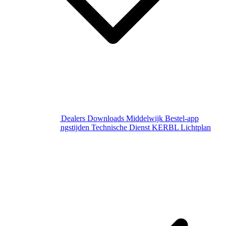
Over Middelwijk
Dealers
Downloads
Middelwijk Bestel-app
Gewijzigde openingstijden
Technische Dienst
KERBL Lichtplan
Aanvraag
Contact