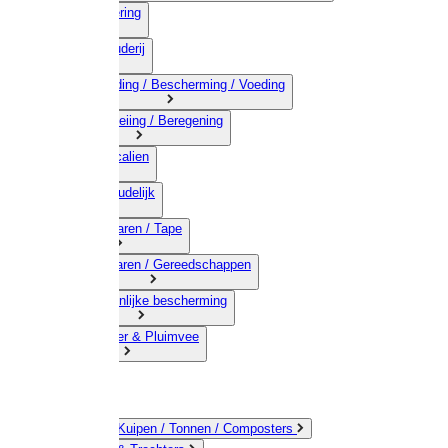
03) Afrastering
04) Veehouderij
05) Bestrijding / Bescherming / Voeding
06) Besproeiing / Beregening
07) Chemicalien
08) Huishoudelijk
09) Touwwaren / Tape
10) IJzerwaren / Gereedschappen
11) Persoonlijke bescherming
12) Kleindier & Pluimvee
Emmers / Kuipen / Tonnen / Composters