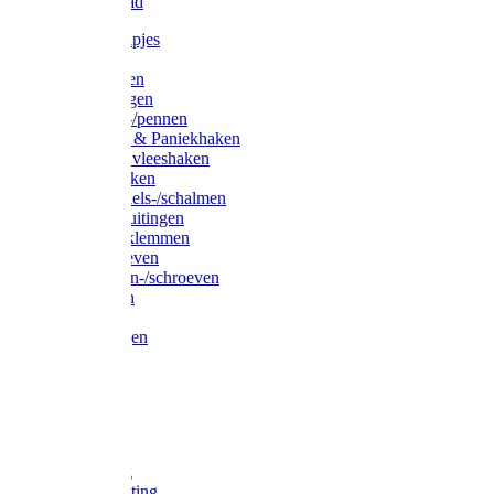
Waslijndraad
Simplexknipjes
Wervels
Sleutelringen
Gelaste ringen
Borgveren-/pennen
Musketons & Paniekhaken
S-haken & vleeshaken
Karabijnhaken
Noodschakels-/schalmen
Harp-/D-sluitingen
Staaldraadklemmen
Spanschroeven
Ringmoeren-/schroeven
Puntkousen
U-beugels
Aanlegringen
Lasthaken
Nagels
Krammen
Spijkers
Voetketting
Scheepsketting