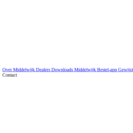
Over Middelwijk
Dealers
Downloads
Middelwijk Bestel-app
Gewijzi
Contact