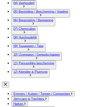
04) Veehouderij
05) Bestrijding / Bescherming / Voeding
06) Besproeiing / Beregening
07) Chemicalien
08) Huishoudelijk
09) Touwwaren / Tape
10) IJzerwaren / Gereedschappen
11) Persoonlijke bescherming
12) Kleindier & Pluimvee
Emmers / Kuipen / Tonnen / Composters
Jerrycans & Trechters
Harken