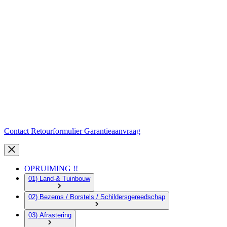
Contact
Retourformulier
Garantieaanvraag
OPRUIMING !!
01) Land-& Tuinbouw
02) Bezems / Borstels / Schildersgereedschap
03) Afrastering