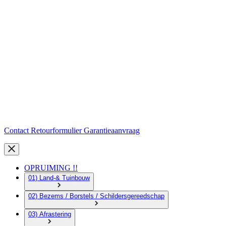
Contact
Retourformulier
Garantieaanvraag
OPRUIMING !!
01) Land-& Tuinbouw
02) Bezems / Borstels / Schildersgereedschap
03) Afrastering