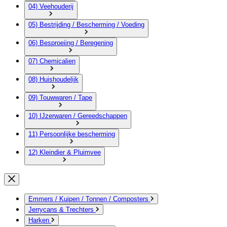
04) Veehouderij
05) Bestrijding / Bescherming / Voeding
06) Besproeiing / Beregening
07) Chemicalien
08) Huishoudelijk
09) Touwwaren / Tape
10) IJzerwaren / Gereedschappen
11) Persoonlijke bescherming
12) Kleindier & Pluimvee
Emmers / Kuipen / Tonnen / Composters
Jerrycans & Trechters
Harken