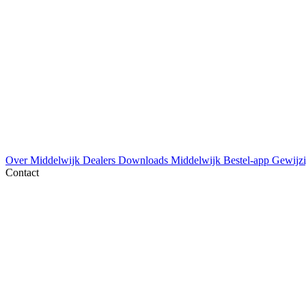
Over Middelwijk
Dealers
Downloads
Middelwijk Bestel-app
Gewijzi
Contact