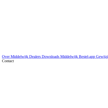
Over Middelwijk
Dealers
Downloads
Middelwijk Bestel-app
Gewijzi
Contact