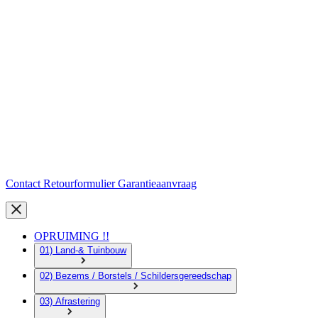
Contact
Retourformulier
Garantieaanvraag
OPRUIMING !!
01) Land-& Tuinbouw
02) Bezems / Borstels / Schildersgereedschap
03) Afrastering