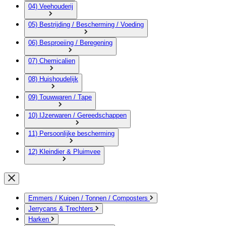
04) Veehouderij
05) Bestrijding / Bescherming / Voeding
06) Besproeiing / Beregening
07) Chemicalien
08) Huishoudelijk
09) Touwwaren / Tape
10) IJzerwaren / Gereedschappen
11) Persoonlijke bescherming
12) Kleindier & Pluimvee
Emmers / Kuipen / Tonnen / Composters
Jerrycans & Trechters
Harken