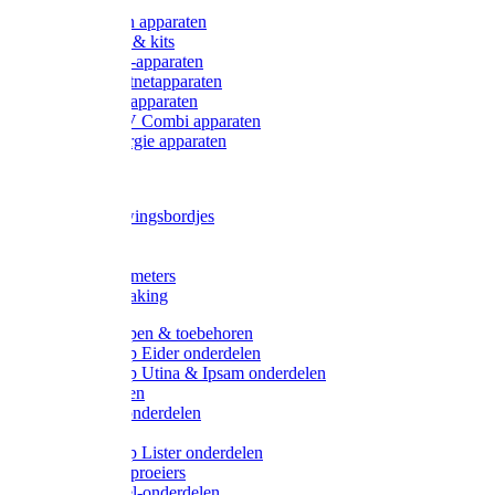
Onderdelen apparaten
Starter sets & kits
9V Batterij-apparaten
230V Lichtnetapparaten
12V Accu-apparaten
230V / 12V Combi apparaten
Zonne-energie apparaten
Tangen
Waarschuwingsbordjes
Afkuilen
Reiniging
Wegers en meters
Video bewaking
Weidepompen & toebehoren
Weidepomp Eider onderdelen
Weidepomp Utina & Ipsam onderdelen
Drinkbakken
Drinkbak onderdelen
Vlotters
Weidepomp Lister onderdelen
Nippels / Sproeiers
Drinknippel-onderdelen