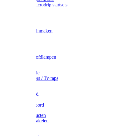
Gardena Microdrip startsets
Vet
Olie
Wecken & inmaken
Tricel
Americol
Zak- & Hoofdlampen
Lampjes
Tape en folie
Kabelbinders / Ty-raps
Bindtouw
Metselkoord
Touw
Elastisch koord
Afdekproducten
Heffen en takelen
Staalkabel