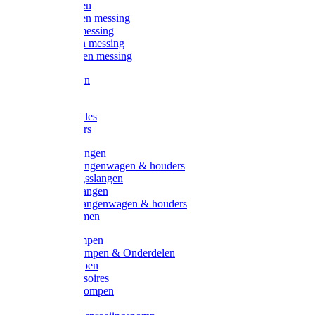
Kogelkranen
Koppelingen messing
Sproeiers messing
Tuinspuiten messing
Slangstukken messing
Handspuiten
Gieters
Kunststoftules
Regenmeters
Overige slangen
Overige slangenwagen & houders
Beregeningsslangen
Gardena slangen
Gardena slangenwagen & houders
Slangklemmen
Leader pompen
Zwengelpompen & Onderdelen
Ebara pompen
Pompaccessoires
Excellent pompen
Kinpumps