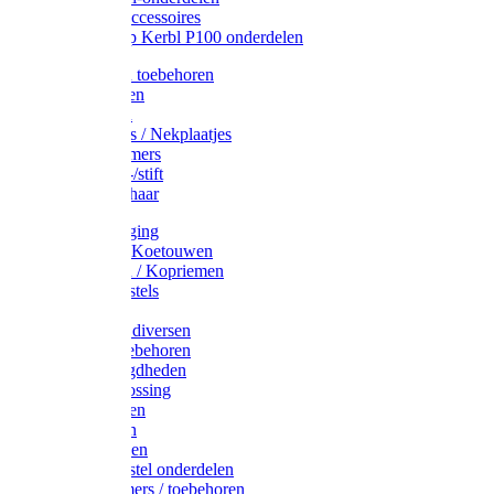
Drinkbak accessoires
Weidepomp Kerbl P100 onderdelen
Oormerken toebehoren
Enkelbanden
Oormerken
Halsplaatjes / Nekplaatjes
Kokernummers
Merkspray-/stift
Veemerkschaar
Uierverzorging
Halsters & Koetouwen
Halsriemen / Kopriemen
Koerugborstels
Koeliften
Koe / Stier diversen
Melkers toebehoren
Stalbenodigdheden
Kalververlossing
Stierenringen
Onthoornen
Kalverflessen
Koerugborstel onderdelen
Kalveremmers / toebehoren