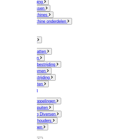
Veeverzorging
Scheermessen
Scheermachines
Scheermachine onderdelen
Huisdieren
Kippen
Verlichting
Muizen / Ratten
Drukspuiten
Ongediertebestrijding
Mollenklemmen
Onkruidbestrijding
Vliegenkasten
Meststoffen
Messing koppelingen
Gieters / Spuiten
Besproeiing Diversen
Slangen & houders
Waterpompen
Tyleen