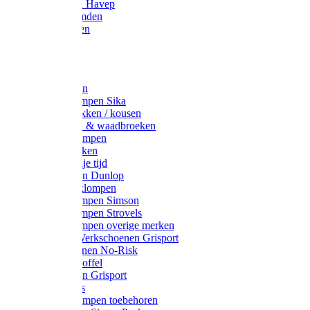
Werkjassen Havep
Thermohemden
Overhemden
Hoeden
Petten
Werksokken
Schoenklompen Sika
Thermo sokken / kousen
Lieslaarzen & waadbroeken
Houten klompen
Wandelsokken
Laarzen vrije tijd
Werklaarzen Dunlop
Kunststof klompen
Schoenklompen Simson
Schoenklompen Strovels
Schoenklompen overige merken
Wandel-/ Werkschoenen Grisport
Werkschoenen No-Risk
Klomppantoffel
Werklaarzen Grisport
Accessoires
Houten klompen toebehoren