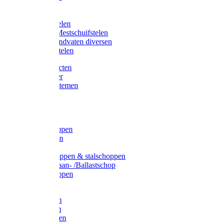
Bijlstelen
Vorkstelen
Gardena stelen
Sneeuw- /Mestschuifstelen
Stelen / Handvaten diversen
Telescoopstelen
Tuin producten
Fruitplukker
Ophangsystemen
Tuinafval
Manden
Spades
Betonschoppen
Schepbatsen
Batsen
Ballastschoppen & stalschoppen
Slijtsrip Graan- /Ballastschop
Graanschoppen
Spitvorken
Hooivorken
Mestvorken
Bietenvorken