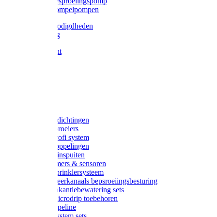
Gardena besproeiingspomp
Gardena dompelpompen
Tyleen benodigdheden
Tyleenslang
Lange bocht
Knie
T-stuk
Sok
Verloop
Nippels
Stop
Gardena afdichtingen
Gardena sproeiers
Gardena Profi system
Gardena koppelingen
Gardena tuinspuiten
Gardena timers & sensoren
Gardena Sprinklersysteem
Gardena meerkanaals bepsroeiingsbesturing
Gardena vakantiebewatering sets
Gardena Microdrip toebehoren
Gardena Pipeline
Gardena System sets