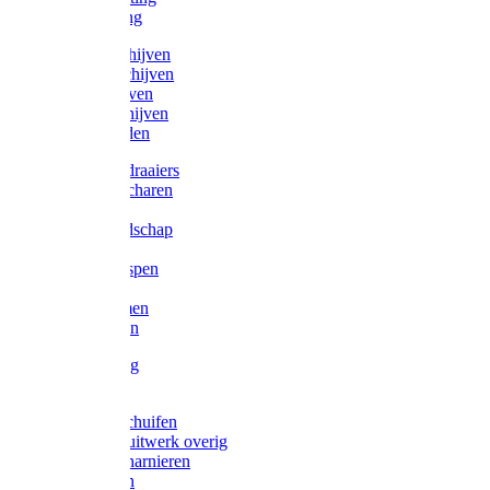
Victorketting
Afbraamschijven
Doorslijpschijven
Lamelschijven
Diamantschijven
Laselektroden
Schroevendraaiers
Tangen / Scharen
Zagen
Meetgereedschap
Beitels
Vijlen / Raspen
Sleutels
Lijmklemmen
Waterpassen
Bouwbeslag
Tuinbeslag
Grendels/schuifen
Hang en sluitwerk overig
Hengen/scharnieren
Scharnieren