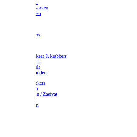
Maisvorken
Aardappelvorken
Vijgenvorken
Strohaak
Cultivators
Tuinkrabbers
Hakken
Schoffels
Onkruidstekers & krabbers
Hartschoffels
Ruitschoffels
Onkruidbranders
Graskantstekers
Verticuteren
Strooiwagen / Zaaivat
Grasmaaier
Grasscharen
Gazonrol
Trimmer
Grondboor
Tuinhamer