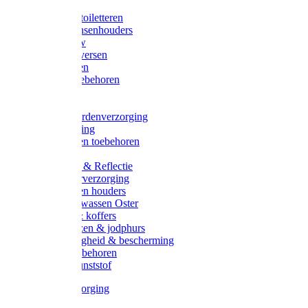
Halsters
Poetsen & toiletteren
Zadel-/Trensenhouders
Halstertouw
Halsters diversen
Hoofdstellen
Zadel & toebehoren
Longeren
Zwepen
Rapide paardenverzorging
Ruiter kleding
Hoofdstellen toebehoren
Dekens
Verlichting & Reflectie
Rapide leerverzorging
Likstenen en houders
Poetsen & wassen Oster
Poetssets & koffers
Ruiter laarzen & jodphurs
Ruiter veiligheid & bescherming
Ruiter - toebehoren
Voerbak kunststof
Klauwverzorging
Diversen