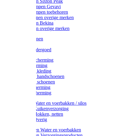
Werklaarzen Sixton Peak
Schoenklompen Gevavi
Schoenklompen toebehoren
Werkschoenen overige merken
Werklaarzen Bekina
Werklaarzen overige merken
Handschoenen
Mutsen
Thermo ondergoed
Gehoorbescherming
Oogbescherming
Disposable kleding
Disposable handschoenen
Disposable schoenen
Mondbescherming
Hoofdbescherming
Pluimvee Water en voerbakken / silos
Pluimvee Kuikenverzorging
Pluimvee Hokken, netten
Pluimvee Overig
Knaagdieren Water en voerbakken
Knaagdieren Verzorgingsproducten