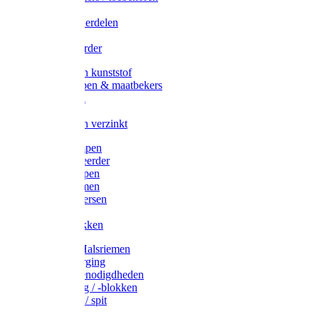
Veedrijvers
Koelift onderdelen
Antizuig
Uieronthaarder
Voerbakken kunststof
Voerscheppen & maatbekers
Hooiruiven
Hooinetten
Voerbakken verzinkt
Warmtelampen
Staartcoupeerder
Biggenkappen
Neuskrammen
Varken diversen
Zeugeband
Varkensbakken
Halsters / Halsriemen
Hoefverzorging
Lammer benodigdheden
Ramdektuig / -blokken
Vastzetpen / spit