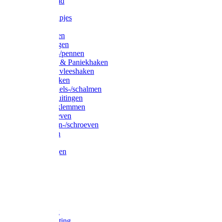
Waslijndraad
Simplexknipjes
Wervels
Sleutelringen
Gelaste ringen
Borgveren-/pennen
Musketons & Paniekhaken
S-haken & vleeshaken
Karabijnhaken
Noodschakels-/schalmen
Harp-/D-sluitingen
Staaldraadklemmen
Spanschroeven
Ringmoeren-/schroeven
Puntkousen
U-beugels
Aanlegringen
Lasthaken
Nagels
Krammen
Spijkers
Voetketting
Scheepsketting