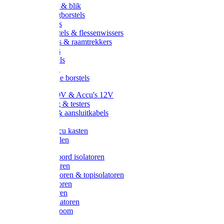
Handveger & blik
Voetenveegborstels
Handvegers
Afwasborstels & flessenwissers
Wasborstels & raamtrekkers
Tonborstels
Werkborstels
Ragebollen
Hygienische borstels
Batterijen 9V & Accu's 12V
Beveiliging & testers
Kabelsets & aansluitkabels
Aarding
Metalen accu kasten
Zonnepanelen
Draad & koord isolatoren
Ringisolatoren
Extra isolatoren & topisolatoren
Hoekisolatoren
Lintisolatoren
Afstandisolatoren
Isolatorenboom