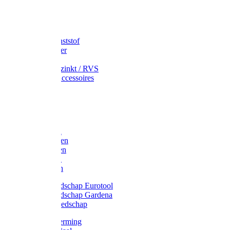
Speciekuip
Emmer kunststof
Schepemmer
Voerton
Emmer verzinkt / RVS
Regenton accessoires
Regenton
Jerrycans
Trechter
Polyharken
Gazonharken
Asfaltharken
Tuinharken
Hooiharken
Handgereedschap Eurotool
Handgereedschap Gardena
Kindergereedschap
Kniebescherming