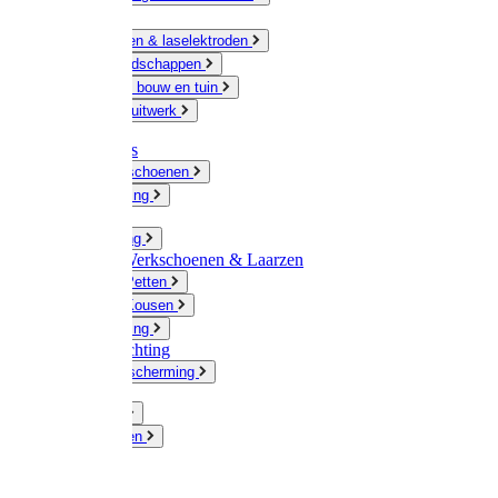
Ketting
Slijpschijven & laselektroden
Handgereedschappen
IJzerwaren bouw en tuin
Hang en sluitwerk
Disposables
Werkhandschoenen
Regenkleding
Klompen
Werkkleding
Wandel-/ Werkschoenen & Laarzen
Hoeden / Petten
Sokken / Kousen
Winterkleding
Winkelinrichting
Gelaatsbescherming
Pluimvee
Knaagdieren
Hond
Kat