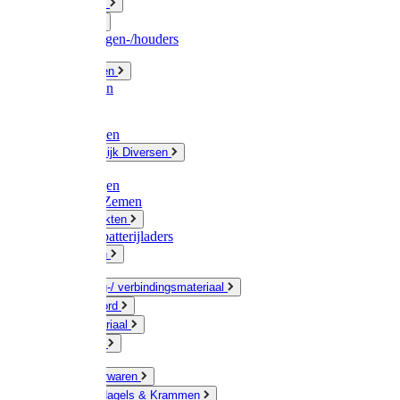
Fittingwerk
Gardena
Slangenwagen-/houders
Olie / Vetten
Chemicalien
Verven
Plasticzakken
Huishoudelijk Diversen
Matten
Zaksluitingen
Sponzen / Zemen
Zeepprodukten
Batterij & batterijladers
Zaklampen
Verpakking-/ verbindingsmateriaal
Touw / Koord
Afdekmateriaal
Staalkabel
Kleine ijzerwaren
Spijkers, Nagels & Krammen