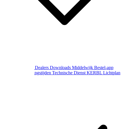
Over Middelwijk
Dealers
Downloads
Middelwijk Bestel-app
Gewijzigde openingstijden
Technische Dienst
KERBL Lichtplan
Aanvraag
Contact