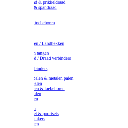
Metaal draad & prikkeldraad
Binddraad & spandraad
Gaas
Lint
Afrasternet toebehoren
Draad
Afrasternet
Koord
Weidehekken / Landhekken
Spanners en tangen
Lint / Koord / Draad verbinders
Haspels
Litzclip verbinders
Recycling palen & metalen palen
Kunststof palen
T-Post t-palen & toebehoren
Glasfiber palen
Houten palen
Poortgrepen
Doorgangset & poortsets
Poortgreepankers
Weidepoorten