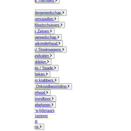
Jerrycans & Trechters
Harken
Hand-/ Kindergereedschap
Stratenmakersspullen
Sneeuw- / Mestschuivers
Baggeren & Zeisen
Elektrisch gereedschap
Boom / Struikonderhoud
Kruiwagens/ Steekwagens
Stelen / Handvaten
Tuinhulpmiddelen
Schop / Bats / Spade
Vorken & Rieken
Cultivator en krabbers
Schoffels / Onkruidbestrijding
Gazononderhoud
Hamers / Grondboor
Sledes / toebehoren
Onkruidverwijderaars
Ladders / Trappen
Werkbanken
Betonmolens