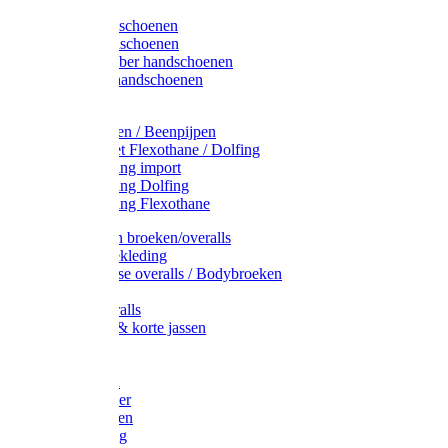
Latex handschoenen
Leren handschoenen
PVC / Rubber handschoenen
Katoenen handschoenen
Display
Plukmouwen / Beenpijpen
Reparatieset Flexothane / Dolfing
Regenkleding import
Regenkleding Dolfing
Regenkleding Flexothane
Toebehoren broeken/overalls
Signalisatiekleding
Amerikaanse overalls / Bodybroeken
Overalls
Kinderoveralls
Stofjassen & korte jassen
Werktruien
T-shirts
Werkjassen
Bodywarmer
Werkbroeken
Zaagkleding