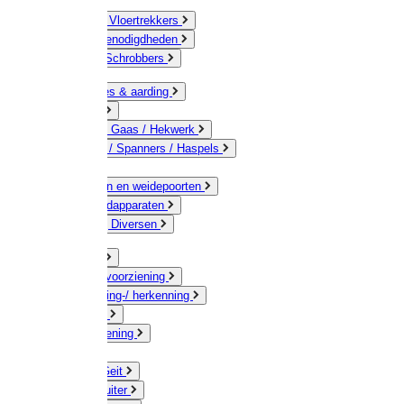
Bezems & Vloertrekkers
Schildersbenodigdheden
Borstels / Schrobbers
Accessoires & aarding
Isolatoren
Geleiders / Gaas / Hekwerk
Verbinders / Spanners / Haspels
Palen
Doorgangen en weidepoorten
Schrikdraadapparaten
Afrastering Diversen
Erf & Stal
Drinkwatervoorziening
Veemarkering-/ herkenning
Koe / Stier
Voervoorziening
Varken
Schaap / Geit
Paard & Ruiter