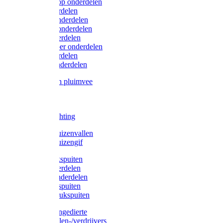
Lister/Liscop onderdelen
Eider onderdelen
Heiniger onderdelen
Constanta onderdelen
Moser onderdelen
Farm Clipper onderdelen
Oster onderdelen
TailWell onderdelen
Voerbakken pluimvee
Katten
Honden
LED verlichting
Ratten / Muizenvallen
Ratten / Muizengif
Gloria drukspuiten
Gloria onderdelen
Gardena onderdelen
Dario drukspuiten
Gardena drukspuiten
Diversen ongedierte
Insectenvallen-/verdrijvers