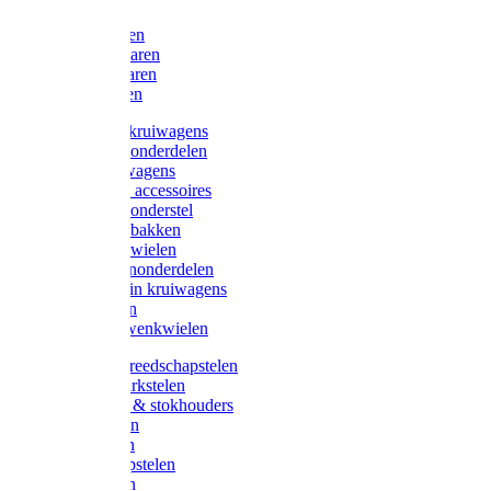
Bijlen
Snoeischaren
Heggenscharen
Takkenscharen
Snoeimessen
Landbouwkruiwagens
Kruiwagenonderdelen
Bouwkruiwagens
Kruiwagen accessoires
Kruiwagenonderstel
Kruiwagenbakken
Kruiwagenwielen
Steekwagenonderdelen
Huis en Tuin kruiwagens
Steekwagen
Bok- en Zwenkwielen
Overige gereedschapstelen
Bezem-/Harkstelen
Handvaten & stokhouders
Hamerstelen
Spadestelen
Graanschopstelen
Schopstelen