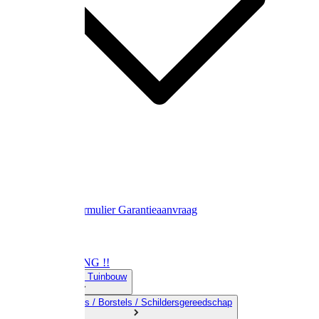
Contact
Retourformulier
Garantieaanvraag
OPRUIMING !!
01) Land-& Tuinbouw
02) Bezems / Borstels / Schildersgereedschap