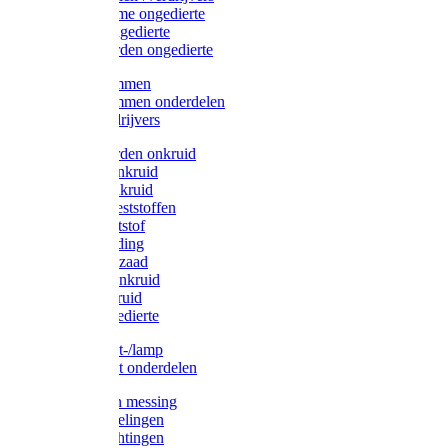
Protect Home ongedierte
Solabiol ongedierte
Protect Garden ongedierte
Mollenklemmen
Mollenklemmen onderdelen
Mollenverdrijvers
Protect Garden onkruid
Diversen onkruid
Solabiol onkruid
Solabiol meststoffen
Pokon meststof
Pokon voeding
Pokon graszaad
Roundup onkruid
Pokon onkruid
Pokon ongedierte
Vliegenkast-/lamp
Vliegenkast onderdelen
Zuigkorven messing
Geka koppelingen
Geka afdichtingen