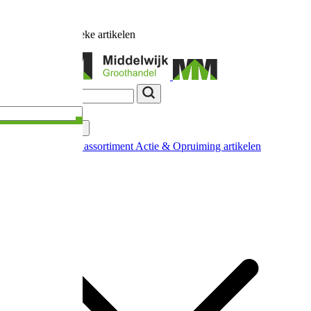
Ruim
17.000
unieke artikelen
Categorieën
Nieuw in ons assortiment
Actie & Opruiming artikelen
Extra