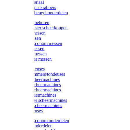
Injectiemateriaal
Hoefmessen-/ krabbers
Hoefbekapbeugel onderdelen
Messen toebehoren
Moser & Oster scheerkoppen
Hauptner messen
Liscop messen
Aesculap/Econom messen
Heiniger messen
Constanta messen
FarmClipper messen
Moser tondeuses
Overige trimmers/tondeuses
Heiniger scheermachines
Hauptner scheermachines
Aesculap scheermachines
Liscop scheermachines
FarmClipper scheermachines
Constanta scheermachines
Wahl tondeuses
Aesculap/Econom onderdelen
Hauptner onderdelen