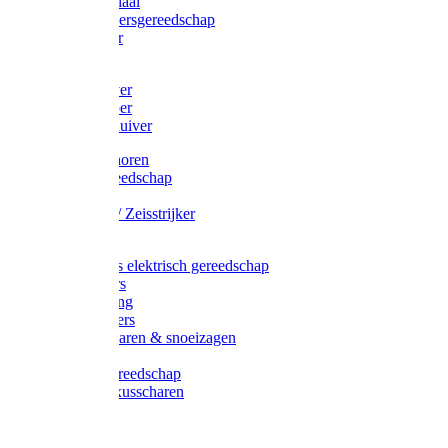
Afzetmateriaal
Stratenmakersgereedschap
Straathamer
Koevoeten
Mestschuiver
Mestschraper
Sneeuwschuiver
Zeis toebehoren
Baggergereedschap
Zeisen
Wetstenen / Zeisstrijker
Zeisboom
Accessoires elektrisch gereedschap
Grasmaaiers
Tuinreiniging
Robotmaaiers
Heggenscharen & snoeizagen
Trimmers
Klussen gereedschap
Gras & buxusscharen
Snoeizaag
Boomband