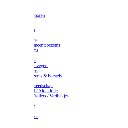
Voorhamer
Hamers
Slede toebehoren
Sledes
Composters
Straatbezems
Stads- / Gemeentebezems
Terrasbezems
Stalbezems
Gootbezems
Kamer-/Zaalvegers
Vloertrekkers
Onkruidbezems & borstels
Schildersgereedschap
Afplakband / Afdekfolie
Kwasten / Rollers / Verfbakjes
Mixers
Afdekfoliën
Messen
Schuurpapier
Luiwagens