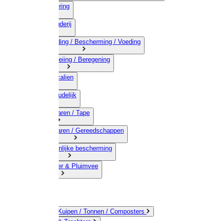
03) Afrastering
04) Veehouderij
05) Bestrijding / Bescherming / Voeding
06) Besproeiing / Beregening
07) Chemicalien
08) Huishoudelijk
09) Touwwaren / Tape
10) IJzerwaren / Gereedschappen
11) Persoonlijke bescherming
12) Kleindier & Pluimvee
Emmers / Kuipen / Tonnen / Composters