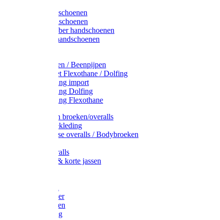
Latex handschoenen
Leren handschoenen
PVC / Rubber handschoenen
Katoenen handschoenen
Display
Plukmouwen / Beenpijpen
Reparatieset Flexothane / Dolfing
Regenkleding import
Regenkleding Dolfing
Regenkleding Flexothane
Toebehoren broeken/overalls
Signalisatiekleding
Amerikaanse overalls / Bodybroeken
Overalls
Kinderoveralls
Stofjassen & korte jassen
Werktruien
T-shirts
Werkjassen
Bodywarmer
Werkbroeken
Zaagkleding