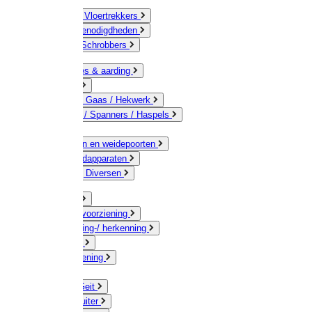
Bezems & Vloertrekkers
Schildersbenodigdheden
Borstels / Schrobbers
Accessoires & aarding
Isolatoren
Geleiders / Gaas / Hekwerk
Verbinders / Spanners / Haspels
Palen
Doorgangen en weidepoorten
Schrikdraadapparaten
Afrastering Diversen
Erf & Stal
Drinkwatervoorziening
Veemarkering-/ herkenning
Koe / Stier
Voervoorziening
Varken
Schaap / Geit
Paard & Ruiter