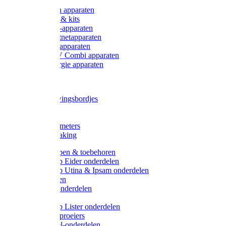
Onderdelen apparaten
Starter sets & kits
9V Batterij-apparaten
230V Lichtnetapparaten
12V Accu-apparaten
230V / 12V Combi apparaten
Zonne-energie apparaten
Tangen
Waarschuwingsbordjes
Afkuilen
Reiniging
Wegers en meters
Video bewaking
Weidepompen & toebehoren
Weidepomp Eider onderdelen
Weidepomp Utina & Ipsam onderdelen
Drinkbakken
Drinkbak onderdelen
Vlotters
Weidepomp Lister onderdelen
Nippels / Sproeiers
Drinknippel-onderdelen