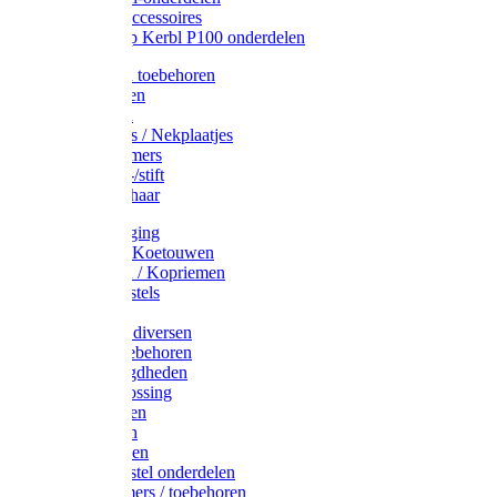
Drinkbak accessoires
Weidepomp Kerbl P100 onderdelen
Oormerken toebehoren
Enkelbanden
Oormerken
Halsplaatjes / Nekplaatjes
Kokernummers
Merkspray-/stift
Veemerkschaar
Uierverzorging
Halsters & Koetouwen
Halsriemen / Kopriemen
Koerugborstels
Koeliften
Koe / Stier diversen
Melkers toebehoren
Stalbenodigdheden
Kalververlossing
Stierenringen
Onthoornen
Kalverflessen
Koerugborstel onderdelen
Kalveremmers / toebehoren