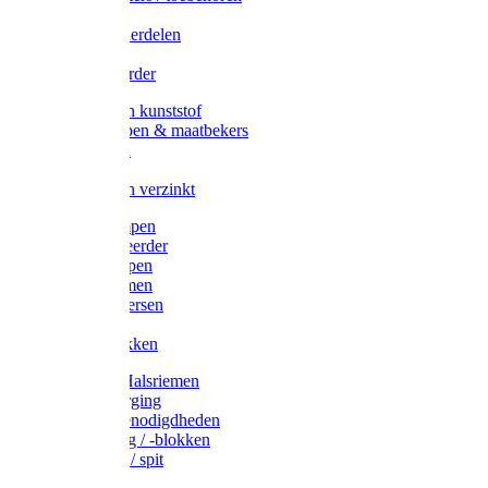
Veedrijvers
Koelift onderdelen
Antizuig
Uieronthaarder
Voerbakken kunststof
Voerscheppen & maatbekers
Hooiruiven
Hooinetten
Voerbakken verzinkt
Warmtelampen
Staartcoupeerder
Biggenkappen
Neuskrammen
Varken diversen
Zeugeband
Varkensbakken
Halsters / Halsriemen
Hoefverzorging
Lammer benodigdheden
Ramdektuig / -blokken
Vastzetpen / spit