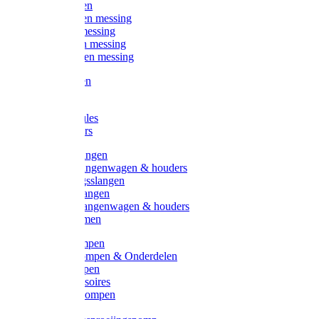
Kogelkranen
Koppelingen messing
Sproeiers messing
Tuinspuiten messing
Slangstukken messing
Handspuiten
Gieters
Kunststoftules
Regenmeters
Overige slangen
Overige slangenwagen & houders
Beregeningsslangen
Gardena slangen
Gardena slangenwagen & houders
Slangklemmen
Leader pompen
Zwengelpompen & Onderdelen
Ebara pompen
Pompaccessoires
Excellent pompen
Kinpumps