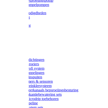
Gardena besproeiingspomp
Gardena dompelpompen
Tyleen benodigdheden
Tyleenslang
Lange bocht
Knie
T-stuk
Sok
Verloop
Nippels
Stop
Gardena afdichtingen
Gardena sproeiers
Gardena Profi system
Gardena koppelingen
Gardena tuinspuiten
Gardena timers & sensoren
Gardena Sprinklersysteem
Gardena meerkanaals bepsroeiingsbesturing
Gardena vakantiebewatering sets
Gardena Microdrip toebehoren
Gardena Pipeline
Gardena System sets