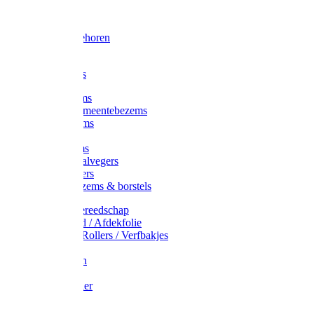
Voorhamer
Hamers
Slede toebehoren
Sledes
Composters
Straatbezems
Stads- / Gemeentebezems
Terrasbezems
Stalbezems
Gootbezems
Kamer-/Zaalvegers
Vloertrekkers
Onkruidbezems & borstels
Schildersgereedschap
Afplakband / Afdekfolie
Kwasten / Rollers / Verfbakjes
Mixers
Afdekfoliën
Messen
Schuurpapier
Luiwagens