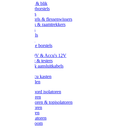
Handveger & blik
Voetenveegborstels
Handvegers
Afwasborstels & flessenwissers
Wasborstels & raamtrekkers
Tonborstels
Werkborstels
Ragebollen
Hygienische borstels
Batterijen 9V & Accu's 12V
Beveiliging & testers
Kabelsets & aansluitkabels
Aarding
Metalen accu kasten
Zonnepanelen
Draad & koord isolatoren
Ringisolatoren
Extra isolatoren & topisolatoren
Hoekisolatoren
Lintisolatoren
Afstandisolatoren
Isolatorenboom