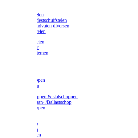
Bijlstelen
Vorkstelen
Gardena stelen
Sneeuw- /Mestschuifstelen
Stelen / Handvaten diversen
Telescoopstelen
Tuin producten
Fruitplukker
Ophangsystemen
Tuinafval
Manden
Spades
Betonschoppen
Schepbatsen
Batsen
Ballastschoppen & stalschoppen
Slijtsrip Graan- /Ballastschop
Graanschoppen
Spitvorken
Hooivorken
Mestvorken
Bietenvorken