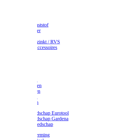
Speciekuip
Emmer kunststof
Schepemmer
Voerton
Emmer verzinkt / RVS
Regenton accessoires
Regenton
Jerrycans
Trechter
Polyharken
Gazonharken
Asfaltharken
Tuinharken
Hooiharken
Handgereedschap Eurotool
Handgereedschap Gardena
Kindergereedschap
Kniebescherming