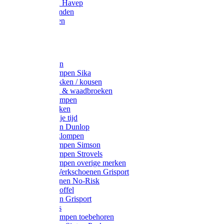
Werkjassen Havep
Thermohemden
Overhemden
Hoeden
Petten
Werksokken
Schoenklompen Sika
Thermo sokken / kousen
Lieslaarzen & waadbroeken
Houten klompen
Wandelsokken
Laarzen vrije tijd
Werklaarzen Dunlop
Kunststof klompen
Schoenklompen Simson
Schoenklompen Strovels
Schoenklompen overige merken
Wandel-/ Werkschoenen Grisport
Werkschoenen No-Risk
Klomppantoffel
Werklaarzen Grisport
Accessoires
Houten klompen toebehoren