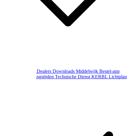
Over Middelwijk
Dealers
Downloads
Middelwijk Bestel-app
Gewijzigde openingstijden
Technische Dienst
KERBL Lichtplan
Aanvraag
Contact