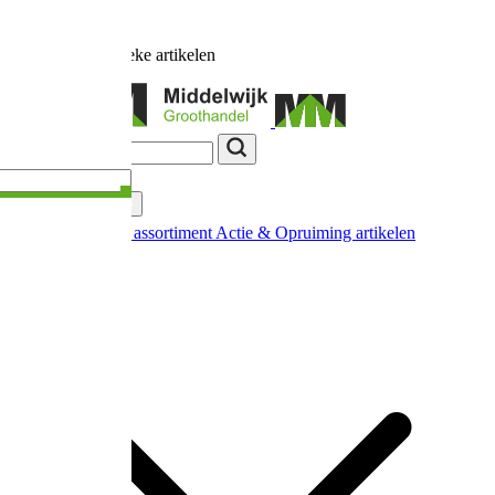
Ruim
17.000
unieke artikelen
Categorieën
Nieuw in ons assortiment
Actie & Opruiming artikelen
Extra