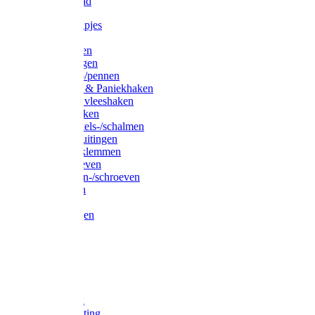
Waslijndraad
Simplexknipjes
Wervels
Sleutelringen
Gelaste ringen
Borgveren-/pennen
Musketons & Paniekhaken
S-haken & vleeshaken
Karabijnhaken
Noodschakels-/schalmen
Harp-/D-sluitingen
Staaldraadklemmen
Spanschroeven
Ringmoeren-/schroeven
Puntkousen
U-beugels
Aanlegringen
Lasthaken
Nagels
Krammen
Spijkers
Voetketting
Scheepsketting