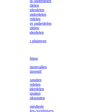
Lister/Liscop onderdelen
Eider onderdelen
Heiniger onderdelen
Constanta onderdelen
Moser onderdelen
Farm Clipper onderdelen
Oster onderdelen
TailWell onderdelen
Voerbakken pluimvee
Katten
Honden
LED verlichting
Ratten / Muizenvallen
Ratten / Muizengif
Gloria drukspuiten
Gloria onderdelen
Gardena onderdelen
Dario drukspuiten
Gardena drukspuiten
Diversen ongedierte
Insectenvallen-/verdrijvers