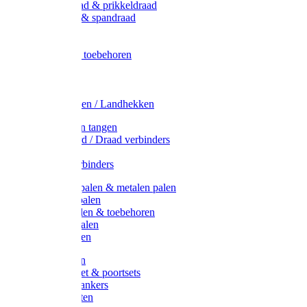
Metaal draad & prikkeldraad
Binddraad & spandraad
Gaas
Lint
Afrasternet toebehoren
Draad
Afrasternet
Koord
Weidehekken / Landhekken
Spanners en tangen
Lint / Koord / Draad verbinders
Haspels
Litzclip verbinders
Recycling palen & metalen palen
Kunststof palen
T-Post t-palen & toebehoren
Glasfiber palen
Houten palen
Poortgrepen
Doorgangset & poortsets
Poortgreepankers
Weidepoorten