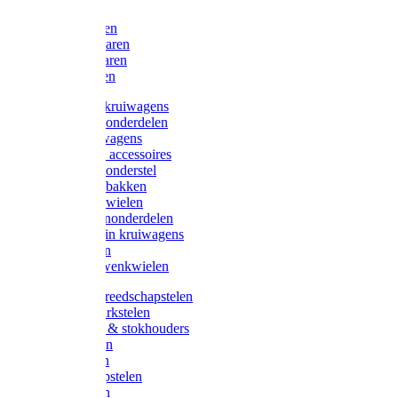
Bijlen
Snoeischaren
Heggenscharen
Takkenscharen
Snoeimessen
Landbouwkruiwagens
Kruiwagenonderdelen
Bouwkruiwagens
Kruiwagen accessoires
Kruiwagenonderstel
Kruiwagenbakken
Kruiwagenwielen
Steekwagenonderdelen
Huis en Tuin kruiwagens
Steekwagen
Bok- en Zwenkwielen
Overige gereedschapstelen
Bezem-/Harkstelen
Handvaten & stokhouders
Hamerstelen
Spadestelen
Graanschopstelen
Schopstelen