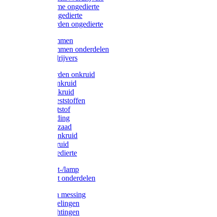
Protect Home ongedierte
Solabiol ongedierte
Protect Garden ongedierte
Mollenklemmen
Mollenklemmen onderdelen
Mollenverdrijvers
Protect Garden onkruid
Diversen onkruid
Solabiol onkruid
Solabiol meststoffen
Pokon meststof
Pokon voeding
Pokon graszaad
Roundup onkruid
Pokon onkruid
Pokon ongedierte
Vliegenkast-/lamp
Vliegenkast onderdelen
Zuigkorven messing
Geka koppelingen
Geka afdichtingen