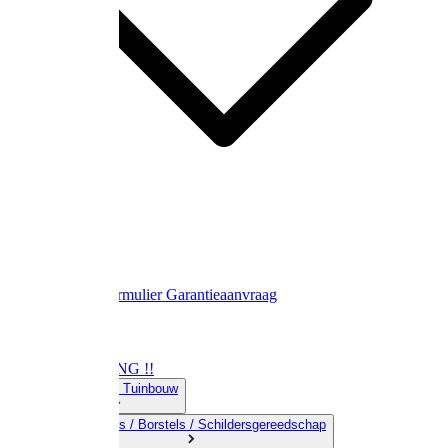
Contact
Retourformulier
Garantieaanvraag
OPRUIMING !!
01) Land-& Tuinbouw
02) Bezems / Borstels / Schildersgereedschap