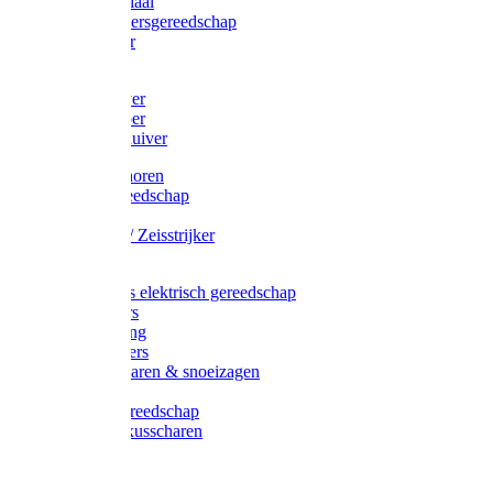
Afzetmateriaal
Stratenmakersgereedschap
Straathamer
Koevoeten
Mestschuiver
Mestschraper
Sneeuwschuiver
Zeis toebehoren
Baggergereedschap
Zeisen
Wetstenen / Zeisstrijker
Zeisboom
Accessoires elektrisch gereedschap
Grasmaaiers
Tuinreiniging
Robotmaaiers
Heggenscharen & snoeizagen
Trimmers
Klussen gereedschap
Gras & buxusscharen
Snoeizaag
Boomband