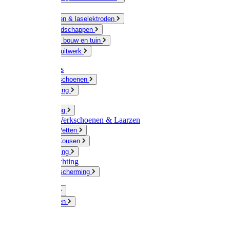
Ketting
Slijpschijven & laselektroden
Handgereedschappen
IJzerwaren bouw en tuin
Hang en sluitwerk
Disposables
Werkhandschoenen
Regenkleding
Klompen
Werkkleding
Wandel-/ Werkschoenen & Laarzen
Hoeden / Petten
Sokken / Kousen
Winterkleding
Winkelinrichting
Gelaatsbescherming
Pluimvee
Knaagdieren
Hond
Kat