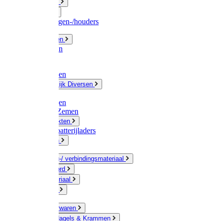
Fittingwerk
Gardena
Slangenwagen-/houders
Olie / Vetten
Chemicalien
Verven
Plasticzakken
Huishoudelijk Diversen
Matten
Zaksluitingen
Sponzen / Zemen
Zeepprodukten
Batterij & batterijladers
Zaklampen
Verpakking-/ verbindingsmateriaal
Touw / Koord
Afdekmateriaal
Staalkabel
Kleine ijzerwaren
Spijkers, Nagels & Krammen