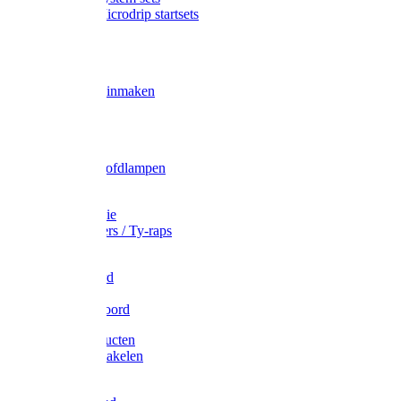
Gardena Microdrip startsets
Vet
Olie
Wecken & inmaken
Tricel
Americol
Zak- & Hoofdlampen
Lampjes
Tape en folie
Kabelbinders / Ty-raps
Bindtouw
Metselkoord
Touw
Elastisch koord
Afdekproducten
Heffen en takelen
Staalkabel