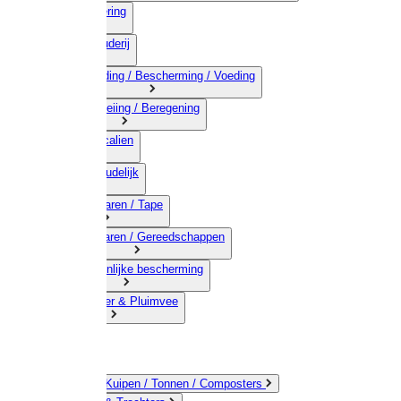
03) Afrastering
04) Veehouderij
05) Bestrijding / Bescherming / Voeding
06) Besproeiing / Beregening
07) Chemicalien
08) Huishoudelijk
09) Touwwaren / Tape
10) IJzerwaren / Gereedschappen
11) Persoonlijke bescherming
12) Kleindier & Pluimvee
Emmers / Kuipen / Tonnen / Composters