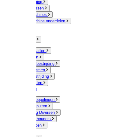
Veeverzorging
Scheermessen
Scheermachines
Scheermachine onderdelen
Huisdieren
Kippen
Verlichting
Muizen / Ratten
Drukspuiten
Ongediertebestrijding
Mollenklemmen
Onkruidbestrijding
Vliegenkasten
Meststoffen
Messing koppelingen
Gieters / Spuiten
Besproeiing Diversen
Slangen & houders
Waterpompen
Tyleen