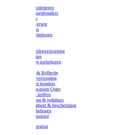
Halsters
Poetsen & toiletteren
Zadel-/Trensenhouders
Halstertouw
Halsters diversen
Hoofdstellen
Zadel & toebehoren
Longeren
Zwepen
Rapide paardenverzorging
Ruiter kleding
Hoofdstellen toebehoren
Dekens
Verlichting & Reflectie
Rapide leerverzorging
Likstenen en houders
Poetsen & wassen Oster
Poetssets & koffers
Ruiter laarzen & jodphurs
Ruiter veiligheid & bescherming
Ruiter - toebehoren
Voerbak kunststof
Klauwverzorging
Diversen