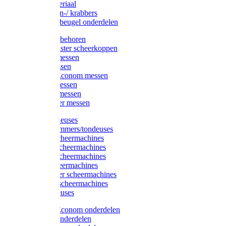
Injectiemateriaal
Hoefmessen-/ krabbers
Hoefbekapbeugel onderdelen
Messen toebehoren
Moser & Oster scheerkoppen
Hauptner messen
Liscop messen
Aesculap/Econom messen
Heiniger messen
Constanta messen
FarmClipper messen
Moser tondeuses
Overige trimmers/tondeuses
Heiniger scheermachines
Hauptner scheermachines
Aesculap scheermachines
Liscop scheermachines
FarmClipper scheermachines
Constanta scheermachines
Wahl tondeuses
Aesculap/Econom onderdelen
Hauptner onderdelen