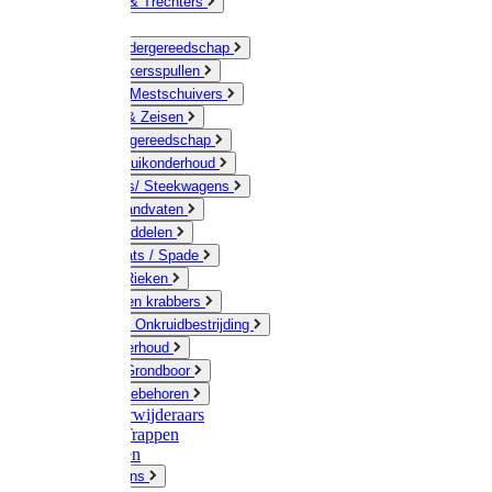
Jerrycans & Trechters
Harken
Hand-/ Kindergereedschap
Stratenmakersspullen
Sneeuw- / Mestschuivers
Baggeren & Zeisen
Elektrisch gereedschap
Boom / Struikonderhoud
Kruiwagens/ Steekwagens
Stelen / Handvaten
Tuinhulpmiddelen
Schop / Bats / Spade
Vorken & Rieken
Cultivator en krabbers
Schoffels / Onkruidbestrijding
Gazononderhoud
Hamers / Grondboor
Sledes / toebehoren
Onkruidverwijderaars
Ladders / Trappen
Werkbanken
Betonmolens