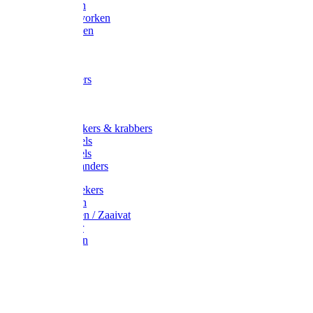
Maisvorken
Aardappelvorken
Vijgenvorken
Strohaak
Cultivators
Tuinkrabbers
Hakken
Schoffels
Onkruidstekers & krabbers
Hartschoffels
Ruitschoffels
Onkruidbranders
Graskantstekers
Verticuteren
Strooiwagen / Zaaivat
Grasmaaier
Grasscharen
Gazonrol
Trimmer
Grondboor
Tuinhamer