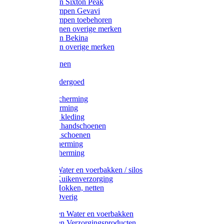
Werklaarzen Sixton Peak
Schoenklompen Gevavi
Schoenklompen toebehoren
Werkschoenen overige merken
Werklaarzen Bekina
Werklaarzen overige merken
Handschoenen
Mutsen
Thermo ondergoed
Gehoorbescherming
Oogbescherming
Disposable kleding
Disposable handschoenen
Disposable schoenen
Mondbescherming
Hoofdbescherming
Pluimvee Water en voerbakken / silos
Pluimvee Kuikenverzorging
Pluimvee Hokken, netten
Pluimvee Overig
Knaagdieren Water en voerbakken
Knaagdieren Verzorgingsproducten