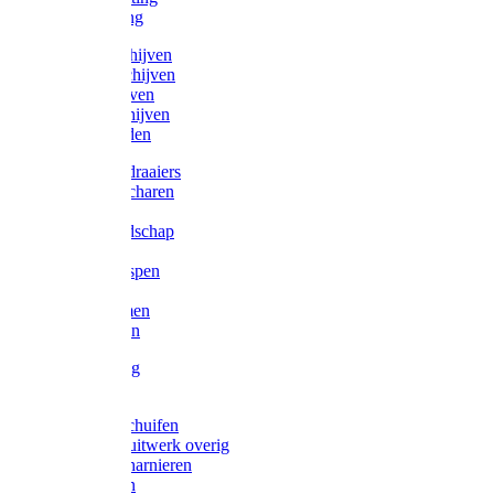
Victorketting
Afbraamschijven
Doorslijpschijven
Lamelschijven
Diamantschijven
Laselektroden
Schroevendraaiers
Tangen / Scharen
Zagen
Meetgereedschap
Beitels
Vijlen / Raspen
Sleutels
Lijmklemmen
Waterpassen
Bouwbeslag
Tuinbeslag
Grendels/schuifen
Hang en sluitwerk overig
Hengen/scharnieren
Scharnieren