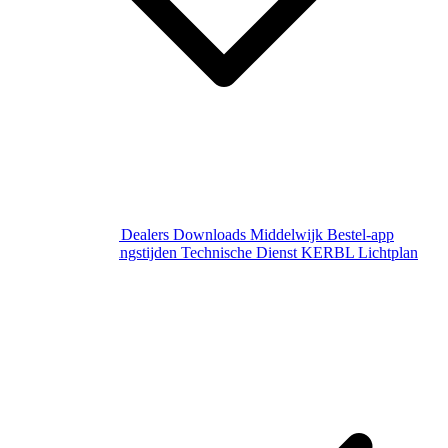
Over Middelwijk
Dealers
Downloads
Middelwijk Bestel-app
Gewijzigde openingstijden
Technische Dienst
KERBL Lichtplan
Aanvraag
Contact