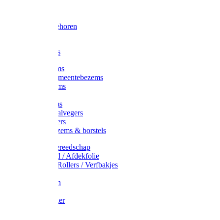
Voorhamer
Hamers
Slede toebehoren
Sledes
Composters
Straatbezems
Stads- / Gemeentebezems
Terrasbezems
Stalbezems
Gootbezems
Kamer-/Zaalvegers
Vloertrekkers
Onkruidbezems & borstels
Schildersgereedschap
Afplakband / Afdekfolie
Kwasten / Rollers / Verfbakjes
Mixers
Afdekfoliën
Messen
Schuurpapier
Luiwagens