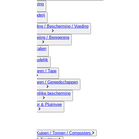
03) Afrastering
04) Veehouderij
05) Bestrijding / Bescherming / Voeding
06) Besproeiing / Beregening
07) Chemicalien
08) Huishoudelijk
09) Touwwaren / Tape
10) IJzerwaren / Gereedschappen
11) Persoonlijke bescherming
12) Kleindier & Pluimvee
Emmers / Kuipen / Tonnen / Composters