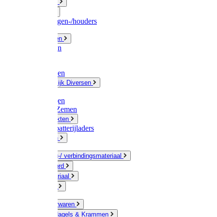
Fittingwerk
Gardena
Slangenwagen-/houders
Olie / Vetten
Chemicalien
Verven
Plasticzakken
Huishoudelijk Diversen
Matten
Zaksluitingen
Sponzen / Zemen
Zeepprodukten
Batterij & batterijladers
Zaklampen
Verpakking-/ verbindingsmateriaal
Touw / Koord
Afdekmateriaal
Staalkabel
Kleine ijzerwaren
Spijkers, Nagels & Krammen