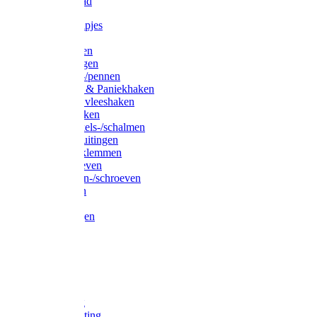
Waslijndraad
Simplexknipjes
Wervels
Sleutelringen
Gelaste ringen
Borgveren-/pennen
Musketons & Paniekhaken
S-haken & vleeshaken
Karabijnhaken
Noodschakels-/schalmen
Harp-/D-sluitingen
Staaldraadklemmen
Spanschroeven
Ringmoeren-/schroeven
Puntkousen
U-beugels
Aanlegringen
Lasthaken
Nagels
Krammen
Spijkers
Voetketting
Scheepsketting