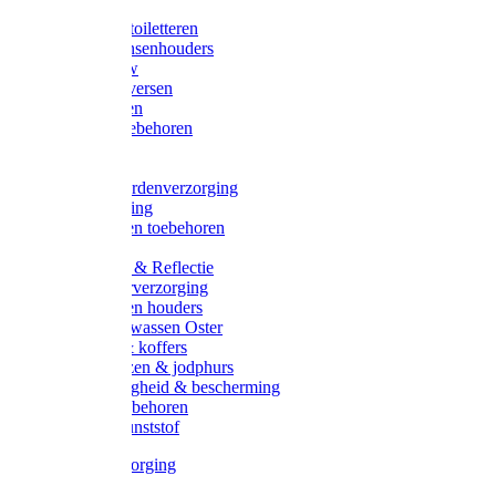
Halsters
Poetsen & toiletteren
Zadel-/Trensenhouders
Halstertouw
Halsters diversen
Hoofdstellen
Zadel & toebehoren
Longeren
Zwepen
Rapide paardenverzorging
Ruiter kleding
Hoofdstellen toebehoren
Dekens
Verlichting & Reflectie
Rapide leerverzorging
Likstenen en houders
Poetsen & wassen Oster
Poetssets & koffers
Ruiter laarzen & jodphurs
Ruiter veiligheid & bescherming
Ruiter - toebehoren
Voerbak kunststof
Klauwverzorging
Diversen