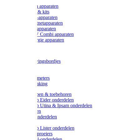
Onderdelen apparaten
Starter sets & kits
9V Batterij-apparaten
230V Lichtnetapparaten
12V Accu-apparaten
230V / 12V Combi apparaten
Zonne-energie apparaten
Tangen
Waarschuwingsbordjes
Afkuilen
Reiniging
Wegers en meters
Video bewaking
Weidepompen & toebehoren
Weidepomp Eider onderdelen
Weidepomp Utina & Ipsam onderdelen
Drinkbakken
Drinkbak onderdelen
Vlotters
Weidepomp Lister onderdelen
Nippels / Sproeiers
Drinknippel-onderdelen