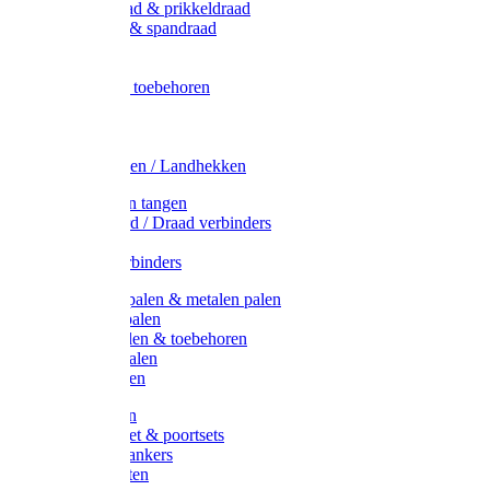
Metaal draad & prikkeldraad
Binddraad & spandraad
Gaas
Lint
Afrasternet toebehoren
Draad
Afrasternet
Koord
Weidehekken / Landhekken
Spanners en tangen
Lint / Koord / Draad verbinders
Haspels
Litzclip verbinders
Recycling palen & metalen palen
Kunststof palen
T-Post t-palen & toebehoren
Glasfiber palen
Houten palen
Poortgrepen
Doorgangset & poortsets
Poortgreepankers
Weidepoorten