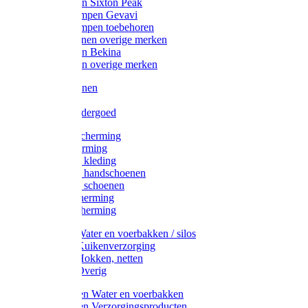
Werklaarzen Sixton Peak
Schoenklompen Gevavi
Schoenklompen toebehoren
Werkschoenen overige merken
Werklaarzen Bekina
Werklaarzen overige merken
Handschoenen
Mutsen
Thermo ondergoed
Gehoorbescherming
Oogbescherming
Disposable kleding
Disposable handschoenen
Disposable schoenen
Mondbescherming
Hoofdbescherming
Pluimvee Water en voerbakken / silos
Pluimvee Kuikenverzorging
Pluimvee Hokken, netten
Pluimvee Overig
Knaagdieren Water en voerbakken
Knaagdieren Verzorgingsproducten