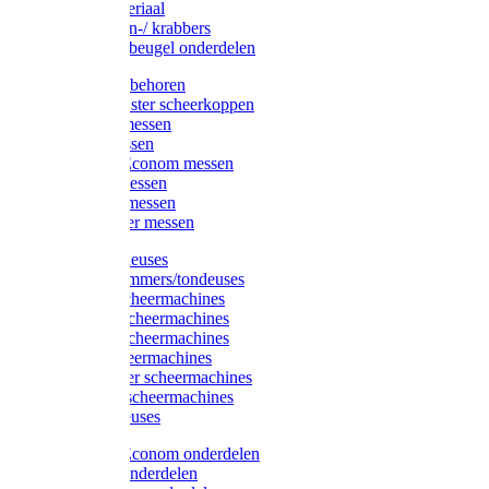
Injectiemateriaal
Hoefmessen-/ krabbers
Hoefbekapbeugel onderdelen
Messen toebehoren
Moser & Oster scheerkoppen
Hauptner messen
Liscop messen
Aesculap/Econom messen
Heiniger messen
Constanta messen
FarmClipper messen
Moser tondeuses
Overige trimmers/tondeuses
Heiniger scheermachines
Hauptner scheermachines
Aesculap scheermachines
Liscop scheermachines
FarmClipper scheermachines
Constanta scheermachines
Wahl tondeuses
Aesculap/Econom onderdelen
Hauptner onderdelen