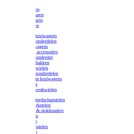
Bijlen
Snoeischaren
Heggenscharen
Takkenscharen
Snoeimessen
Landbouwkruiwagens
Kruiwagenonderdelen
Bouwkruiwagens
Kruiwagen accessoires
Kruiwagenonderstel
Kruiwagenbakken
Kruiwagenwielen
Steekwagenonderdelen
Huis en Tuin kruiwagens
Steekwagen
Bok- en Zwenkwielen
Overige gereedschapstelen
Bezem-/Harkstelen
Handvaten & stokhouders
Hamerstelen
Spadestelen
Graanschopstelen
Schopstelen