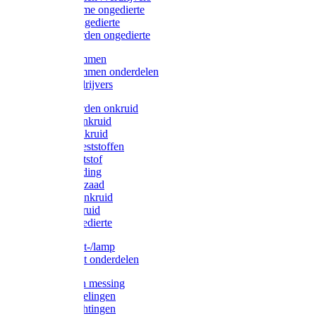
Protect Home ongedierte
Solabiol ongedierte
Protect Garden ongedierte
Mollenklemmen
Mollenklemmen onderdelen
Mollenverdrijvers
Protect Garden onkruid
Diversen onkruid
Solabiol onkruid
Solabiol meststoffen
Pokon meststof
Pokon voeding
Pokon graszaad
Roundup onkruid
Pokon onkruid
Pokon ongedierte
Vliegenkast-/lamp
Vliegenkast onderdelen
Zuigkorven messing
Geka koppelingen
Geka afdichtingen