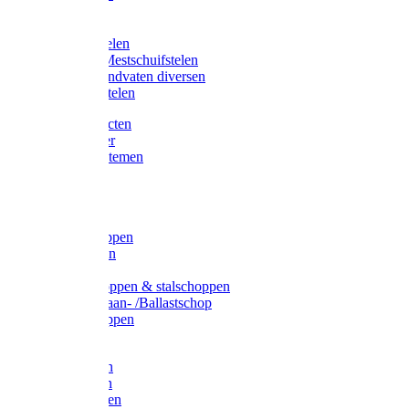
Bijlstelen
Vorkstelen
Gardena stelen
Sneeuw- /Mestschuifstelen
Stelen / Handvaten diversen
Telescoopstelen
Tuin producten
Fruitplukker
Ophangsystemen
Tuinafval
Manden
Spades
Betonschoppen
Schepbatsen
Batsen
Ballastschoppen & stalschoppen
Slijtsrip Graan- /Ballastschop
Graanschoppen
Spitvorken
Hooivorken
Mestvorken
Bietenvorken