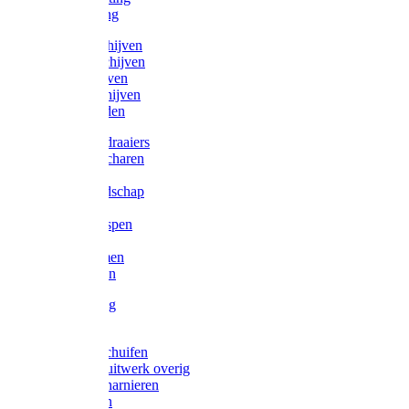
Victorketting
Afbraamschijven
Doorslijpschijven
Lamelschijven
Diamantschijven
Laselektroden
Schroevendraaiers
Tangen / Scharen
Zagen
Meetgereedschap
Beitels
Vijlen / Raspen
Sleutels
Lijmklemmen
Waterpassen
Bouwbeslag
Tuinbeslag
Grendels/schuifen
Hang en sluitwerk overig
Hengen/scharnieren
Scharnieren