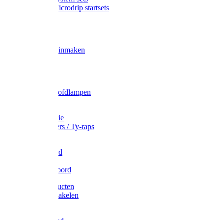
Gardena Microdrip startsets
Vet
Olie
Wecken & inmaken
Tricel
Americol
Zak- & Hoofdlampen
Lampjes
Tape en folie
Kabelbinders / Ty-raps
Bindtouw
Metselkoord
Touw
Elastisch koord
Afdekproducten
Heffen en takelen
Staalkabel