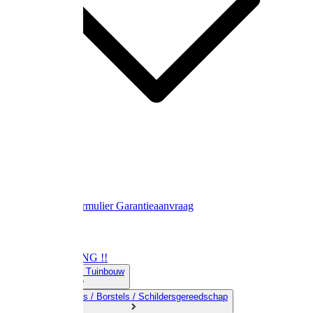
Contact
Retourformulier
Garantieaanvraag
OPRUIMING !!
01) Land-& Tuinbouw
02) Bezems / Borstels / Schildersgereedschap