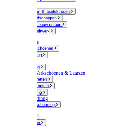
Ketting
Slijpschijven & laselektroden
Handgereedschappen
IJzerwaren bouw en tuin
Hang en sluitwerk
Disposables
Werkhandschoenen
Regenkleding
Klompen
Werkkleding
Wandel-/ Werkschoenen & Laarzen
Hoeden / Petten
Sokken / Kousen
Winterkleding
Winkelinrichting
Gelaatsbescherming
Pluimvee
Knaagdieren
Hond
Kat