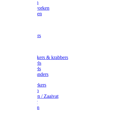
Maisvorken
Aardappelvorken
Vijgenvorken
Strohaak
Cultivators
Tuinkrabbers
Hakken
Schoffels
Onkruidstekers & krabbers
Hartschoffels
Ruitschoffels
Onkruidbranders
Graskantstekers
Verticuteren
Strooiwagen / Zaaivat
Grasmaaier
Grasscharen
Gazonrol
Trimmer
Grondboor
Tuinhamer