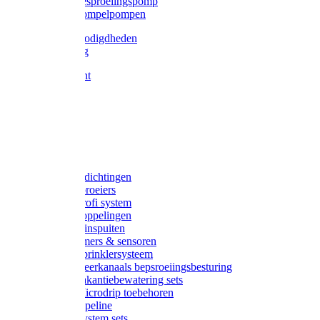
Gardena besproeiingspomp
Gardena dompelpompen
Tyleen benodigdheden
Tyleenslang
Lange bocht
Knie
T-stuk
Sok
Verloop
Nippels
Stop
Gardena afdichtingen
Gardena sproeiers
Gardena Profi system
Gardena koppelingen
Gardena tuinspuiten
Gardena timers & sensoren
Gardena Sprinklersysteem
Gardena meerkanaals bepsroeiingsbesturing
Gardena vakantiebewatering sets
Gardena Microdrip toebehoren
Gardena Pipeline
Gardena System sets