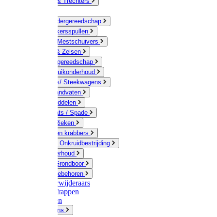
Jerrycans & Trechters
Harken
Hand-/ Kindergereedschap
Stratenmakersspullen
Sneeuw- / Mestschuivers
Baggeren & Zeisen
Elektrisch gereedschap
Boom / Struikonderhoud
Kruiwagens/ Steekwagens
Stelen / Handvaten
Tuinhulpmiddelen
Schop / Bats / Spade
Vorken & Rieken
Cultivator en krabbers
Schoffels / Onkruidbestrijding
Gazononderhoud
Hamers / Grondboor
Sledes / toebehoren
Onkruidverwijderaars
Ladders / Trappen
Werkbanken
Betonmolens