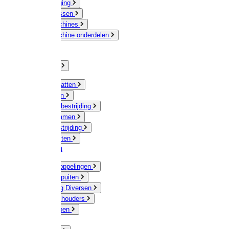
Veeverzorging
Scheermessen
Scheermachines
Scheermachine onderdelen
Huisdieren
Kippen
Verlichting
Muizen / Ratten
Drukspuiten
Ongediertebestrijding
Mollenklemmen
Onkruidbestrijding
Vliegenkasten
Meststoffen
Messing koppelingen
Gieters / Spuiten
Besproeiing Diversen
Slangen & houders
Waterpompen
Tyleen