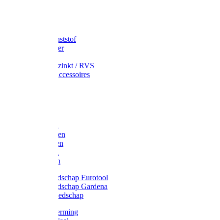
Speciekuip
Emmer kunststof
Schepemmer
Voerton
Emmer verzinkt / RVS
Regenton accessoires
Regenton
Jerrycans
Trechter
Polyharken
Gazonharken
Asfaltharken
Tuinharken
Hooiharken
Handgereedschap Eurotool
Handgereedschap Gardena
Kindergereedschap
Kniebescherming