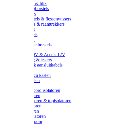
Handveger & blik
Voetenveegborstels
Handvegers
Afwasborstels & flessenwissers
Wasborstels & raamtrekkers
Tonborstels
Werkborstels
Ragebollen
Hygienische borstels
Batterijen 9V & Accu's 12V
Beveiliging & testers
Kabelsets & aansluitkabels
Aarding
Metalen accu kasten
Zonnepanelen
Draad & koord isolatoren
Ringisolatoren
Extra isolatoren & topisolatoren
Hoekisolatoren
Lintisolatoren
Afstandisolatoren
Isolatorenboom