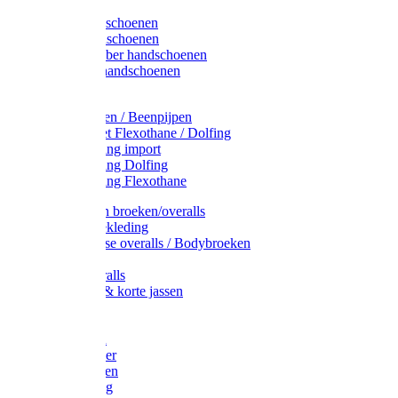
Latex handschoenen
Leren handschoenen
PVC / Rubber handschoenen
Katoenen handschoenen
Display
Plukmouwen / Beenpijpen
Reparatieset Flexothane / Dolfing
Regenkleding import
Regenkleding Dolfing
Regenkleding Flexothane
Toebehoren broeken/overalls
Signalisatiekleding
Amerikaanse overalls / Bodybroeken
Overalls
Kinderoveralls
Stofjassen & korte jassen
Werktruien
T-shirts
Werkjassen
Bodywarmer
Werkbroeken
Zaagkleding