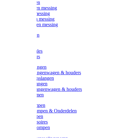
Kogelkranen
Koppelingen messing
Sproeiers messing
Tuinspuiten messing
Slangstukken messing
Handspuiten
Gieters
Kunststoftules
Regenmeters
Overige slangen
Overige slangenwagen & houders
Beregeningsslangen
Gardena slangen
Gardena slangenwagen & houders
Slangklemmen
Leader pompen
Zwengelpompen & Onderdelen
Ebara pompen
Pompaccessoires
Excellent pompen
Kinpumps