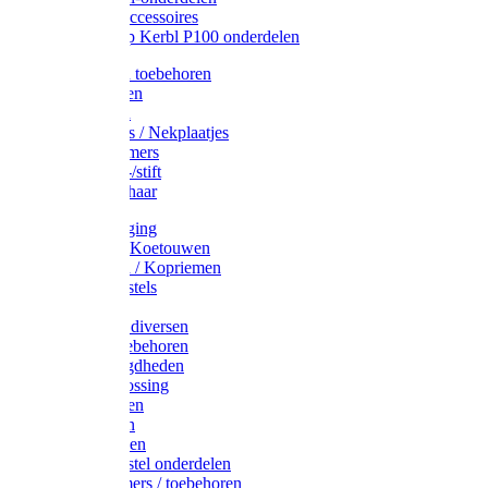
Drinkbak accessoires
Weidepomp Kerbl P100 onderdelen
Oormerken toebehoren
Enkelbanden
Oormerken
Halsplaatjes / Nekplaatjes
Kokernummers
Merkspray-/stift
Veemerkschaar
Uierverzorging
Halsters & Koetouwen
Halsriemen / Kopriemen
Koerugborstels
Koeliften
Koe / Stier diversen
Melkers toebehoren
Stalbenodigdheden
Kalververlossing
Stierenringen
Onthoornen
Kalverflessen
Koerugborstel onderdelen
Kalveremmers / toebehoren