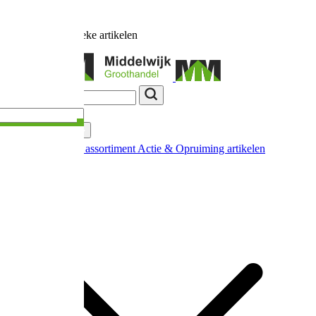
Ruim
17.000
unieke artikelen
Categorieën
Nieuw in ons assortiment
Actie & Opruiming artikelen
Extra