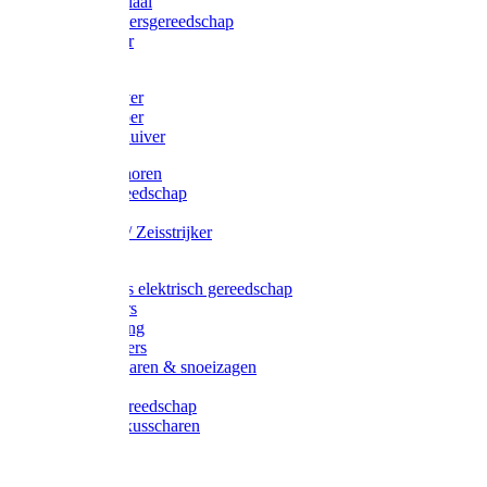
Afzetmateriaal
Stratenmakersgereedschap
Straathamer
Koevoeten
Mestschuiver
Mestschraper
Sneeuwschuiver
Zeis toebehoren
Baggergereedschap
Zeisen
Wetstenen / Zeisstrijker
Zeisboom
Accessoires elektrisch gereedschap
Grasmaaiers
Tuinreiniging
Robotmaaiers
Heggenscharen & snoeizagen
Trimmers
Klussen gereedschap
Gras & buxusscharen
Snoeizaag
Boomband