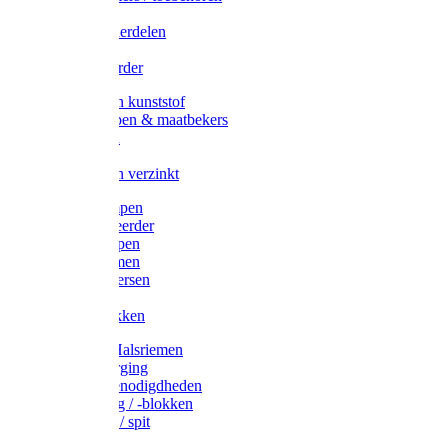
Veedrijvers
Koelift onderdelen
Antizuig
Uieronthaarder
Voerbakken kunststof
Voerscheppen & maatbekers
Hooiruiven
Hooinetten
Voerbakken verzinkt
Warmtelampen
Staartcoupeerder
Biggenkappen
Neuskrammen
Varken diversen
Zeugeband
Varkensbakken
Halsters / Halsriemen
Hoefverzorging
Lammer benodigdheden
Ramdektuig / -blokken
Vastzetpen / spit