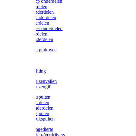
Lister/Liscop onderdelen
Eider onderdelen
Heiniger onderdelen
Constanta onderdelen
Moser onderdelen
Farm Clipper onderdelen
Oster onderdelen
TailWell onderdelen
Voerbakken pluimvee
Katten
Honden
LED verlichting
Ratten / Muizenvallen
Ratten / Muizengif
Gloria drukspuiten
Gloria onderdelen
Gardena onderdelen
Dario drukspuiten
Gardena drukspuiten
Diversen ongedierte
Insectenvallen-/verdrijvers