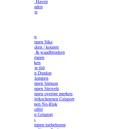
Werkjassen Havep
Thermohemden
Overhemden
Hoeden
Petten
Werksokken
Schoenklompen Sika
Thermo sokken / kousen
Lieslaarzen & waadbroeken
Houten klompen
Wandelsokken
Laarzen vrije tijd
Werklaarzen Dunlop
Kunststof klompen
Schoenklompen Simson
Schoenklompen Strovels
Schoenklompen overige merken
Wandel-/ Werkschoenen Grisport
Werkschoenen No-Risk
Klomppantoffel
Werklaarzen Grisport
Accessoires
Houten klompen toebehoren