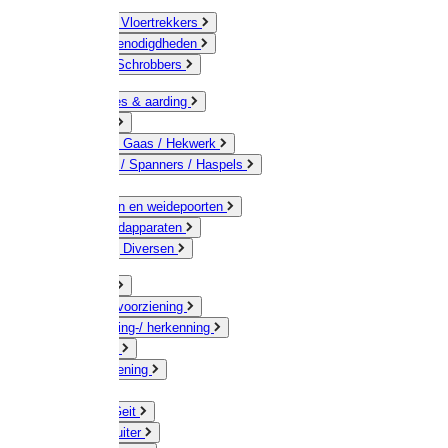
Bezems & Vloertrekkers
Schildersbenodigdheden
Borstels / Schrobbers
Accessoires & aarding
Isolatoren
Geleiders / Gaas / Hekwerk
Verbinders / Spanners / Haspels
Palen
Doorgangen en weidepoorten
Schrikdraadapparaten
Afrastering Diversen
Erf & Stal
Drinkwatervoorziening
Veemarkering-/ herkenning
Koe / Stier
Voervoorziening
Varken
Schaap / Geit
Paard & Ruiter