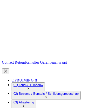
Contact
Retourformulier
Garantieaanvraag
OPRUIMING !!
01) Land-& Tuinbouw
02) Bezems / Borstels / Schildersgereedschap
03) Afrastering