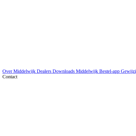
Over Middelwijk
Dealers
Downloads
Middelwijk Bestel-app
Gewijzi
Contact