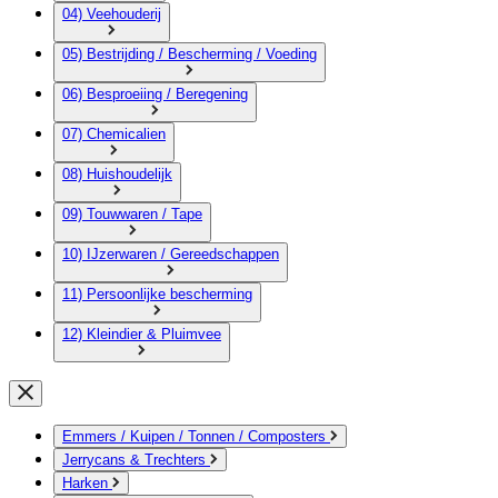
04) Veehouderij
05) Bestrijding / Bescherming / Voeding
06) Besproeiing / Beregening
07) Chemicalien
08) Huishoudelijk
09) Touwwaren / Tape
10) IJzerwaren / Gereedschappen
11) Persoonlijke bescherming
12) Kleindier & Pluimvee
Emmers / Kuipen / Tonnen / Composters
Jerrycans & Trechters
Harken