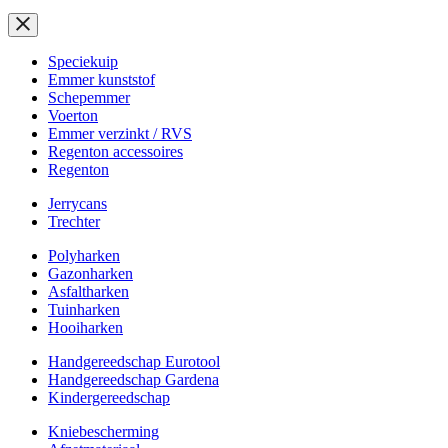
Speciekuip
Emmer kunststof
Schepemmer
Voerton
Emmer verzinkt / RVS
Regenton accessoires
Regenton
Jerrycans
Trechter
Polyharken
Gazonharken
Asfaltharken
Tuinharken
Hooiharken
Handgereedschap Eurotool
Handgereedschap Gardena
Kindergereedschap
Kniebescherming