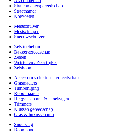
Afzetmateriaal
Stratenmakersgereedschap
Straathamer
Koevoeten
Mestschuiver
Mestschraper
Sneeuwschuiver
Zeis toebehoren
Baggergereedschap
Zeisen
Wetstenen / Zeisstrijker
Zeisboom
Accessoires elektrisch gereedschap
Grasmaaiers
Tuinreiniging
Robotmaaiers
Heggenscharen & snoeizagen
Trimmers
Klussen gereedschap
Gras & buxusscharen
Snoeizaag
Boomband