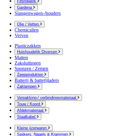
Fittingwerk
Gardena
Slangenwagen-/houders
Olie / Vetten
Chemicalien
Verven
Plasticzakken
Huishoudelijk Diversen
Matten
Zaksluitingen
Sponzen / Zemen
Zeepprodukten
Batterij & batterijladers
Zaklampen
Verpakking-/ verbindingsmateriaal
Touw / Koord
Afdekmateriaal
Staalkabel
Kleine ijzerwaren
Spijkers, Nagels & Krammen