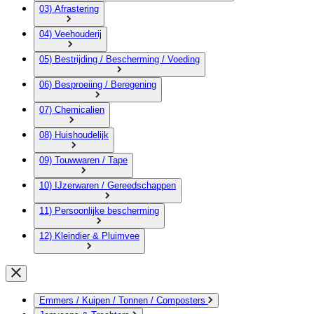
03) Afrastering
04) Veehouderij
05) Bestrijding / Bescherming / Voeding
06) Besproeiing / Beregening
07) Chemicalien
08) Huishoudelijk
09) Touwwaren / Tape
10) IJzerwaren / Gereedschappen
11) Persoonlijke bescherming
12) Kleindier & Pluimvee
Emmers / Kuipen / Tonnen / Composters