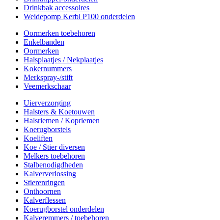
Drinkbak accessoires
Weidepomp Kerbl P100 onderdelen
Oormerken toebehoren
Enkelbanden
Oormerken
Halsplaatjes / Nekplaatjes
Kokernummers
Merkspray-/stift
Veemerkschaar
Uierverzorging
Halsters & Koetouwen
Halsriemen / Kopriemen
Koerugborstels
Koeliften
Koe / Stier diversen
Melkers toebehoren
Stalbenodigdheden
Kalververlossing
Stierenringen
Onthoornen
Kalverflessen
Koerugborstel onderdelen
Kalveremmers / toebehoren