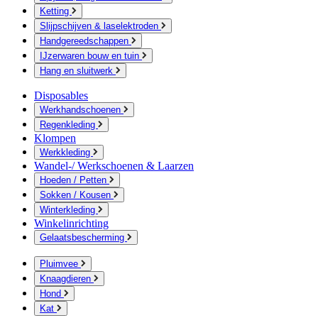
Ketting
Slijpschijven & laselektroden
Handgereedschappen
IJzerwaren bouw en tuin
Hang en sluitwerk
Disposables
Werkhandschoenen
Regenkleding
Klompen
Werkkleding
Wandel-/ Werkschoenen & Laarzen
Hoeden / Petten
Sokken / Kousen
Winterkleding
Winkelinrichting
Gelaatsbescherming
Pluimvee
Knaagdieren
Hond
Kat