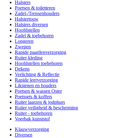
Halsters
Poetsen & toiletteren
Zadel-/Trensenhouders
Halstertouw
Halsters diversen
Hoofdstellen
Zadel & toebehoren
Longeren
Zwepen
Rapide paardenverzorging
Ruiter kleding
Hoofdstellen toebehoren
Dekens
Verlichting & Reflectie
Rapide leerverzorging
Likstenen en houders
Poetsen & wassen Oster
Poetssets & koffers
Ruiter laarzen & jodphurs
Ruiter veiligheid & bescherming
Ruiter - toebehoren
Voerbak kunststof
Klauwverzorging
Diversen