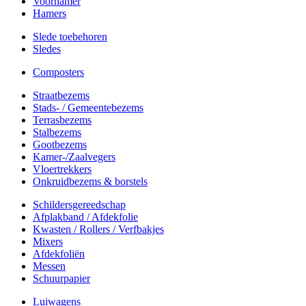
Voorhamer
Hamers
Slede toebehoren
Sledes
Composters
Straatbezems
Stads- / Gemeentebezems
Terrasbezems
Stalbezems
Gootbezems
Kamer-/Zaalvegers
Vloertrekkers
Onkruidbezems & borstels
Schildersgereedschap
Afplakband / Afdekfolie
Kwasten / Rollers / Verfbakjes
Mixers
Afdekfoliën
Messen
Schuurpapier
Luiwagens