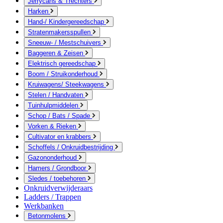
Jerrycans & Trechters
Harken
Hand-/ Kindergereedschap
Stratenmakersspullen
Sneeuw- / Mestschuivers
Baggeren & Zeisen
Elektrisch gereedschap
Boom / Struikonderhoud
Kruiwagens/ Steekwagens
Stelen / Handvaten
Tuinhulpmiddelen
Schop / Bats / Spade
Vorken & Rieken
Cultivator en krabbers
Schoffels / Onkruidbestrijding
Gazononderhoud
Hamers / Grondboor
Sledes / toebehoren
Onkruidverwijderaars
Ladders / Trappen
Werkbanken
Betonmolens