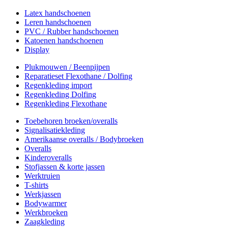
Latex handschoenen
Leren handschoenen
PVC / Rubber handschoenen
Katoenen handschoenen
Display
Plukmouwen / Beenpijpen
Reparatieset Flexothane / Dolfing
Regenkleding import
Regenkleding Dolfing
Regenkleding Flexothane
Toebehoren broeken/overalls
Signalisatiekleding
Amerikaanse overalls / Bodybroeken
Overalls
Kinderoveralls
Stofjassen & korte jassen
Werktruien
T-shirts
Werkjassen
Bodywarmer
Werkbroeken
Zaagkleding