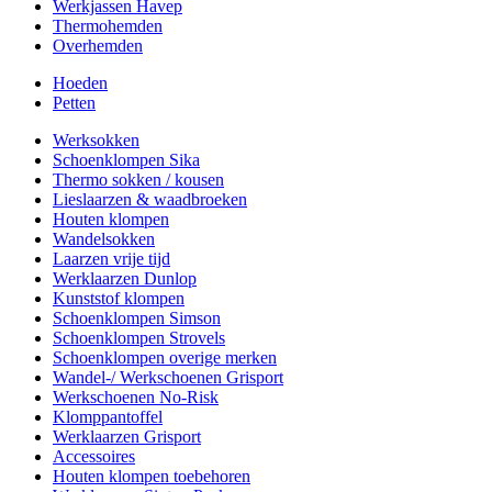
Werkjassen Havep
Thermohemden
Overhemden
Hoeden
Petten
Werksokken
Schoenklompen Sika
Thermo sokken / kousen
Lieslaarzen & waadbroeken
Houten klompen
Wandelsokken
Laarzen vrije tijd
Werklaarzen Dunlop
Kunststof klompen
Schoenklompen Simson
Schoenklompen Strovels
Schoenklompen overige merken
Wandel-/ Werkschoenen Grisport
Werkschoenen No-Risk
Klomppantoffel
Werklaarzen Grisport
Accessoires
Houten klompen toebehoren