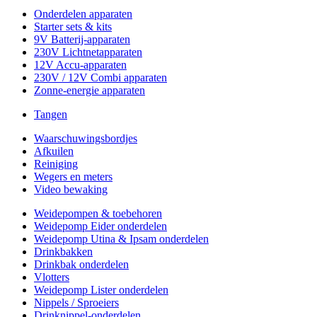
Onderdelen apparaten
Starter sets & kits
9V Batterij-apparaten
230V Lichtnetapparaten
12V Accu-apparaten
230V / 12V Combi apparaten
Zonne-energie apparaten
Tangen
Waarschuwingsbordjes
Afkuilen
Reiniging
Wegers en meters
Video bewaking
Weidepompen & toebehoren
Weidepomp Eider onderdelen
Weidepomp Utina & Ipsam onderdelen
Drinkbakken
Drinkbak onderdelen
Vlotters
Weidepomp Lister onderdelen
Nippels / Sproeiers
Drinknippel-onderdelen