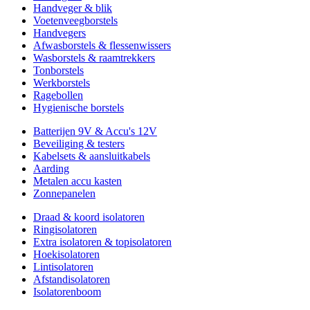
Handveger & blik
Voetenveegborstels
Handvegers
Afwasborstels & flessenwissers
Wasborstels & raamtrekkers
Tonborstels
Werkborstels
Ragebollen
Hygienische borstels
Batterijen 9V & Accu's 12V
Beveiliging & testers
Kabelsets & aansluitkabels
Aarding
Metalen accu kasten
Zonnepanelen
Draad & koord isolatoren
Ringisolatoren
Extra isolatoren & topisolatoren
Hoekisolatoren
Lintisolatoren
Afstandisolatoren
Isolatorenboom