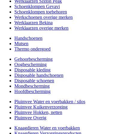
Werklaarzen Sixton Peak
Schoenklompen Gevavi
Schoenklompen toebehoren
Werkschoenen overige merken
Werklaarzen Bekina
Werklaarzen overige merken
Handschoenen
Mutsen
Thermo ondergoed
Gehoorbescherming
Oogbescherming
Disposable kleding
Disposable handschoenen
Disposable schoenen
Mondbescherming
Hoofdbescherming
Pluimvee Water en voerbakken / silos
Pluimvee Kuikenverzorging
Pluimvee Hokken, netten
Pluimvee Overig
Knaagdieren Water en voerbakken
Knaagdieren Verzorgingsproducten