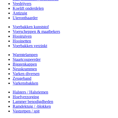
Veedrijvers
Koelift onderdelen
Antizuig
Uieronthaarder
Voerbakken kunststof
Voerscheppen & maatbekers
Hooiruiven
Hooinetten
Voerbakken verzinkt
Warmtelampen
Staartcoupeerder
Biggenkappen
Neuskrammen
Varken diversen
Zeugeband
Varkensbakken
Halsters / Halsriemen
Hoefverzorging
Lammer benodigdheden
Ramdektuig / -blokken
Vastzetpen / spit