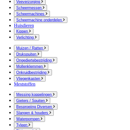
Veeverzorging
Scheermessen
Scheermachines
Scheermachine onderdelen
Huisdieren
Kippen
Verlichting
Muizen / Ratten
Drukspuiten
Ongediertebestrijding
Mollenklemmen
Onkruidbestrijding
Vliegenkasten
Meststoffen
Messing koppelingen
Gieters / Spuiten
Besproeiing Diversen
Slangen & houders
Waterpompen
Tyleen