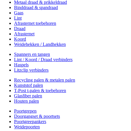
Metaal draad & prikkeldraad
Binddraad & spandraad
Gaas
Lint
Afrasternet toebehoren
Draad
Afrasternet
Koord
Weidehekken / Landhekken
Spanners en tangen
Lint / Koord / Draad verbinders
Haspels
Litzclip verbinders
Recycling palen & metalen palen
Kunststof palen
T-Post t-palen & toebehoren
Glasfiber palen
Houten palen
Poortgrepen
Doorgangset & poortsets
Poortgreepankers
Weidepoorten