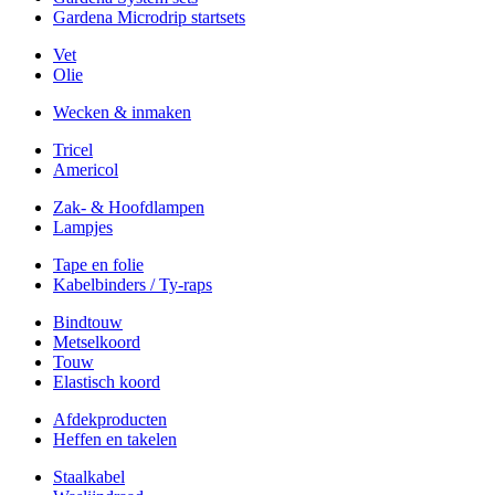
Gardena Microdrip startsets
Vet
Olie
Wecken & inmaken
Tricel
Americol
Zak- & Hoofdlampen
Lampjes
Tape en folie
Kabelbinders / Ty-raps
Bindtouw
Metselkoord
Touw
Elastisch koord
Afdekproducten
Heffen en takelen
Staalkabel