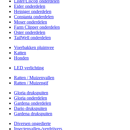
Lister/Liscop onderdelen
Eider onderdelen
Heiniger onderdelen
Constanta onderdelen
Moser onderdelen
Farm Clipper onderdelen
Oster onderdelen
TailWell onderdelen
Voerbakken pluimvee
Katten
Honden
LED verlichting
Ratten / Muizenvallen
Ratten / Muizengif
Gloria drukspuiten
Gloria onderdelen
Gardena onderdelen
Dario drukspuiten
Gardena drukspuiten
Diversen ongedierte
Insectenvallen-/verdrijvers