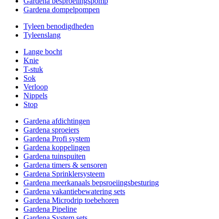
Gardena besproeiingspomp
Gardena dompelpompen
Tyleen benodigdheden
Tyleenslang
Lange bocht
Knie
T-stuk
Sok
Verloop
Nippels
Stop
Gardena afdichtingen
Gardena sproeiers
Gardena Profi system
Gardena koppelingen
Gardena tuinspuiten
Gardena timers & sensoren
Gardena Sprinklersysteem
Gardena meerkanaals bepsroeiingsbesturing
Gardena vakantiebewatering sets
Gardena Microdrip toebehoren
Gardena Pipeline
Gardena System sets