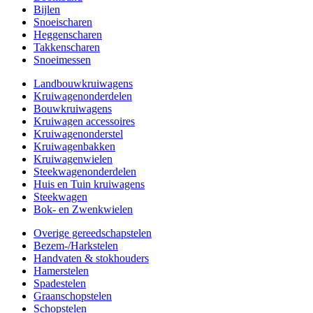
Bijlen
Snoeischaren
Heggenscharen
Takkenscharen
Snoeimessen
Landbouwkruiwagens
Kruiwagenonderdelen
Bouwkruiwagens
Kruiwagen accessoires
Kruiwagenonderstel
Kruiwagenbakken
Kruiwagenwielen
Steekwagenonderdelen
Huis en Tuin kruiwagens
Steekwagen
Bok- en Zwenkwielen
Overige gereedschapstelen
Bezem-/Harkstelen
Handvaten & stokhouders
Hamerstelen
Spadestelen
Graanschopstelen
Schopstelen