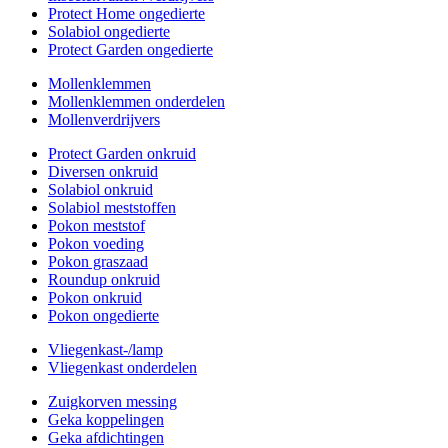
Protect Home ongedierte
Solabiol ongedierte
Protect Garden ongedierte
Mollenklemmen
Mollenklemmen onderdelen
Mollenverdrijvers
Protect Garden onkruid
Diversen onkruid
Solabiol onkruid
Solabiol meststoffen
Pokon meststof
Pokon voeding
Pokon graszaad
Roundup onkruid
Pokon onkruid
Pokon ongedierte
Vliegenkast-/lamp
Vliegenkast onderdelen
Zuigkorven messing
Geka koppelingen
Geka afdichtingen