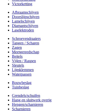
Victorketting
Afbraamschijven
Doorslijpschijven
Lamelschijven
Diamantschijven
Laselektroden
Schroevendraaiers
Tangen / Scharen
Zagen
Meetgereedschap
Beitels
Vijlen / Raspen
Sleutels
Lijmklemmen
Waterpassen
Bouwbeslag
Tuinbeslag
Grendels/schuifen
Hang en sluitwerk overig
Hengen/scharnieren
Scharnieren