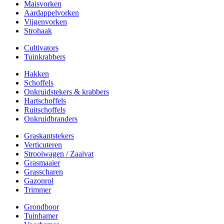
Maisvorken
Aardappelvorken
Vijgenvorken
Strohaak
Cultivators
Tuinkrabbers
Hakken
Schoffels
Onkruidstekers & krabbers
Hartschoffels
Ruitschoffels
Onkruidbranders
Graskantstekers
Verticuteren
Strooiwagen / Zaaivat
Grasmaaier
Grasscharen
Gazonrol
Trimmer
Grondboor
Tuinhamer