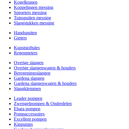
Kogelkranen
Koppelingen messing
Sproeiers messing
Tuinspuiten messing
Slangstukken messing
Handspuiten
Gieters
Kunststoftules
Regenmeters
Overige slangen
Overige slangenwagen & houders
Beregeningsslangen
Gardena slangen
Gardena slangenwagen & houders
Slangklemmen
Leader pompen
Zwengelpompen & Onderdelen
Ebara pompen
Pompaccessoires
Excellent pompen
Kinpumps