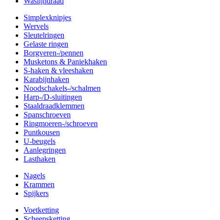
Waslijndraad
Simplexknipjes
Wervels
Sleutelringen
Gelaste ringen
Borgveren-/pennen
Musketons & Paniekhaken
S-haken & vleeshaken
Karabijnhaken
Noodschakels-/schalmen
Harp-/D-sluitingen
Staaldraadklemmen
Spanschroeven
Ringmoeren-/schroeven
Puntkousen
U-beugels
Aanlegringen
Lasthaken
Nagels
Krammen
Spijkers
Voetketting
Scheepsketting