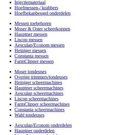
Injectiemateriaal
Hoefmessen-/ krabbers
Hoefbekapbeugel onderdelen
Messen toebehoren
Moser & Oster scheerkoppen
Hauptner messen
Liscop messen
Aesculap/Econom messen
Heiniger messen
Constanta messen
FarmClipper messen
Moser tondeuses
Overige trimmers/tondeuses
Heiniger scheermachines
Hauptner scheermachines
Aesculap scheermachines
Liscop scheermachines
FarmClipper scheermachines
Constanta scheermachines
Wahl tondeuses
Aesculap/Econom onderdelen
Hauptner onderdelen