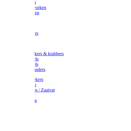
Maisvorken
Aardappelvorken
Vijgenvorken
Strohaak
Cultivators
Tuinkrabbers
Hakken
Schoffels
Onkruidstekers & krabbers
Hartschoffels
Ruitschoffels
Onkruidbranders
Graskantstekers
Verticuteren
Strooiwagen / Zaaivat
Grasmaaier
Grasscharen
Gazonrol
Trimmer
Grondboor
Tuinhamer