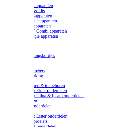
Onderdelen apparaten
Starter sets & kits
9V Batterij-apparaten
230V Lichtnetapparaten
12V Accu-apparaten
230V / 12V Combi apparaten
Zonne-energie apparaten
Tangen
Waarschuwingsbordjes
Afkuilen
Reiniging
Wegers en meters
Video bewaking
Weidepompen & toebehoren
Weidepomp Eider onderdelen
Weidepomp Utina & Ipsam onderdelen
Drinkbakken
Drinkbak onderdelen
Vlotters
Weidepomp Lister onderdelen
Nippels / Sproeiers
Drinknippel-onderdelen