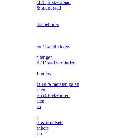
Metaal draad & prikkeldraad
Binddraad & spandraad
Gaas
Lint
Afrasternet toebehoren
Draad
Afrasternet
Koord
Weidehekken / Landhekken
Spanners en tangen
Lint / Koord / Draad verbinders
Haspels
Litzclip verbinders
Recycling palen & metalen palen
Kunststof palen
T-Post t-palen & toebehoren
Glasfiber palen
Houten palen
Poortgrepen
Doorgangset & poortsets
Poortgreepankers
Weidepoorten