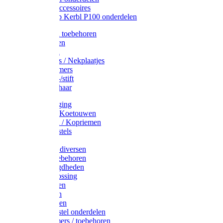
Drinkbak accessoires
Weidepomp Kerbl P100 onderdelen
Oormerken toebehoren
Enkelbanden
Oormerken
Halsplaatjes / Nekplaatjes
Kokernummers
Merkspray-/stift
Veemerkschaar
Uierverzorging
Halsters & Koetouwen
Halsriemen / Kopriemen
Koerugborstels
Koeliften
Koe / Stier diversen
Melkers toebehoren
Stalbenodigdheden
Kalververlossing
Stierenringen
Onthoornen
Kalverflessen
Koerugborstel onderdelen
Kalveremmers / toebehoren