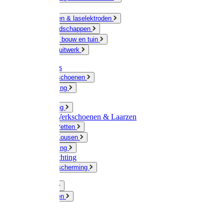
Ketting
Slijpschijven & laselektroden
Handgereedschappen
IJzerwaren bouw en tuin
Hang en sluitwerk
Disposables
Werkhandschoenen
Regenkleding
Klompen
Werkkleding
Wandel-/ Werkschoenen & Laarzen
Hoeden / Petten
Sokken / Kousen
Winterkleding
Winkelinrichting
Gelaatsbescherming
Pluimvee
Knaagdieren
Hond
Kat