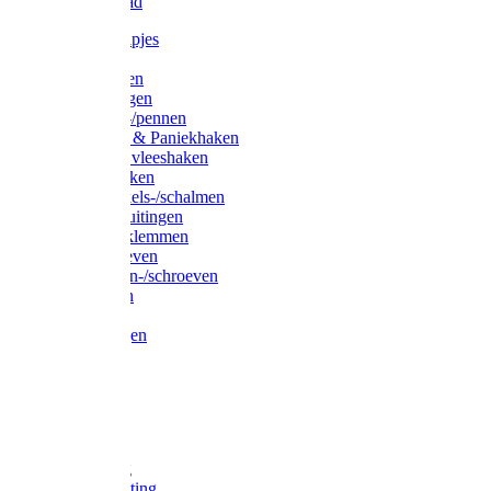
Waslijndraad
Simplexknipjes
Wervels
Sleutelringen
Gelaste ringen
Borgveren-/pennen
Musketons & Paniekhaken
S-haken & vleeshaken
Karabijnhaken
Noodschakels-/schalmen
Harp-/D-sluitingen
Staaldraadklemmen
Spanschroeven
Ringmoeren-/schroeven
Puntkousen
U-beugels
Aanlegringen
Lasthaken
Nagels
Krammen
Spijkers
Voetketting
Scheepsketting