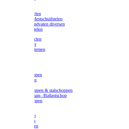
Bijlstelen
Vorkstelen
Gardena stelen
Sneeuw- /Mestschuifstelen
Stelen / Handvaten diversen
Telescoopstelen
Tuin producten
Fruitplukker
Ophangsystemen
Tuinafval
Manden
Spades
Betonschoppen
Schepbatsen
Batsen
Ballastschoppen & stalschoppen
Slijtsrip Graan- /Ballastschop
Graanschoppen
Spitvorken
Hooivorken
Mestvorken
Bietenvorken