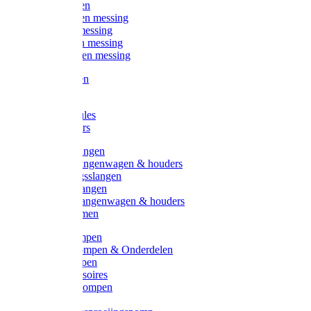
Kogelkranen
Koppelingen messing
Sproeiers messing
Tuinspuiten messing
Slangstukken messing
Handspuiten
Gieters
Kunststoftules
Regenmeters
Overige slangen
Overige slangenwagen & houders
Beregeningsslangen
Gardena slangen
Gardena slangenwagen & houders
Slangklemmen
Leader pompen
Zwengelpompen & Onderdelen
Ebara pompen
Pompaccessoires
Excellent pompen
Kinpumps