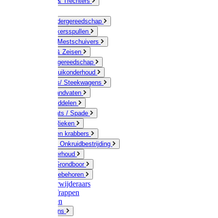
Jerrycans & Trechters
Harken
Hand-/ Kindergereedschap
Stratenmakersspullen
Sneeuw- / Mestschuivers
Baggeren & Zeisen
Elektrisch gereedschap
Boom / Struikonderhoud
Kruiwagens/ Steekwagens
Stelen / Handvaten
Tuinhulpmiddelen
Schop / Bats / Spade
Vorken & Rieken
Cultivator en krabbers
Schoffels / Onkruidbestrijding
Gazononderhoud
Hamers / Grondboor
Sledes / toebehoren
Onkruidverwijderaars
Ladders / Trappen
Werkbanken
Betonmolens