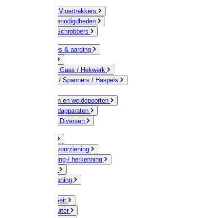
Bezems & Vloertrekkers
Schildersbenodigdheden
Borstels / Schrobbers
Accessoires & aarding
Isolatoren
Geleiders / Gaas / Hekwerk
Verbinders / Spanners / Haspels
Palen
Doorgangen en weidepoorten
Schrikdraadapparaten
Afrastering Diversen
Erf & Stal
Drinkwatervoorziening
Veemarkering-/ herkenning
Koe / Stier
Voervoorziening
Varken
Schaap / Geit
Paard & Ruiter