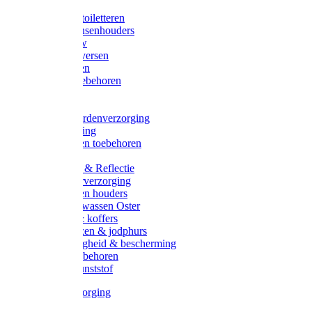
Halsters
Poetsen & toiletteren
Zadel-/Trensenhouders
Halstertouw
Halsters diversen
Hoofdstellen
Zadel & toebehoren
Longeren
Zwepen
Rapide paardenverzorging
Ruiter kleding
Hoofdstellen toebehoren
Dekens
Verlichting & Reflectie
Rapide leerverzorging
Likstenen en houders
Poetsen & wassen Oster
Poetssets & koffers
Ruiter laarzen & jodphurs
Ruiter veiligheid & bescherming
Ruiter - toebehoren
Voerbak kunststof
Klauwverzorging
Diversen