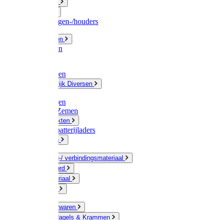
Fittingwerk
Gardena
Slangenwagen-/houders
Olie / Vetten
Chemicalien
Verven
Plasticzakken
Huishoudelijk Diversen
Matten
Zaksluitingen
Sponzen / Zemen
Zeepprodukten
Batterij & batterijladers
Zaklampen
Verpakking-/ verbindingsmateriaal
Touw / Koord
Afdekmateriaal
Staalkabel
Kleine ijzerwaren
Spijkers, Nagels & Krammen