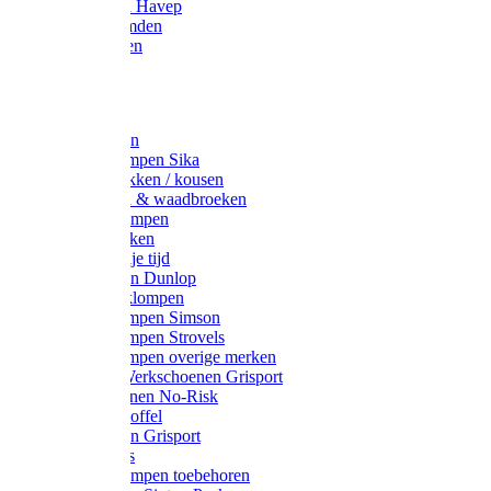
Werkjassen Havep
Thermohemden
Overhemden
Hoeden
Petten
Werksokken
Schoenklompen Sika
Thermo sokken / kousen
Lieslaarzen & waadbroeken
Houten klompen
Wandelsokken
Laarzen vrije tijd
Werklaarzen Dunlop
Kunststof klompen
Schoenklompen Simson
Schoenklompen Strovels
Schoenklompen overige merken
Wandel-/ Werkschoenen Grisport
Werkschoenen No-Risk
Klomppantoffel
Werklaarzen Grisport
Accessoires
Houten klompen toebehoren