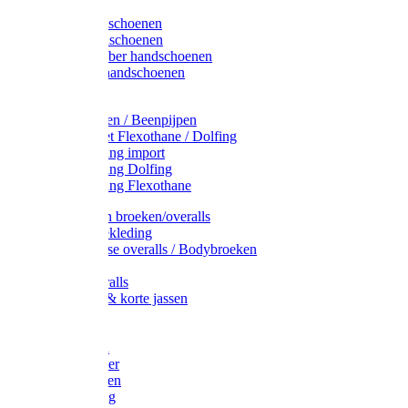
Latex handschoenen
Leren handschoenen
PVC / Rubber handschoenen
Katoenen handschoenen
Display
Plukmouwen / Beenpijpen
Reparatieset Flexothane / Dolfing
Regenkleding import
Regenkleding Dolfing
Regenkleding Flexothane
Toebehoren broeken/overalls
Signalisatiekleding
Amerikaanse overalls / Bodybroeken
Overalls
Kinderoveralls
Stofjassen & korte jassen
Werktruien
T-shirts
Werkjassen
Bodywarmer
Werkbroeken
Zaagkleding