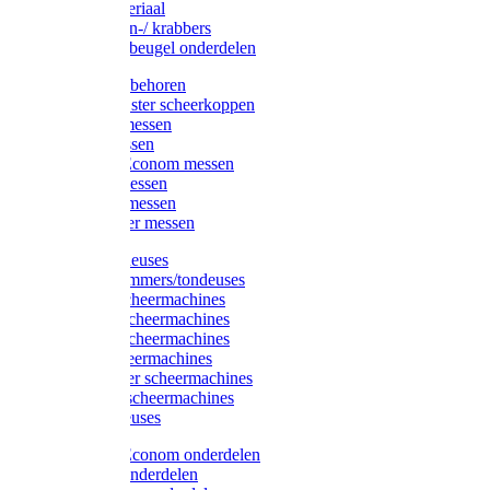
Injectiemateriaal
Hoefmessen-/ krabbers
Hoefbekapbeugel onderdelen
Messen toebehoren
Moser & Oster scheerkoppen
Hauptner messen
Liscop messen
Aesculap/Econom messen
Heiniger messen
Constanta messen
FarmClipper messen
Moser tondeuses
Overige trimmers/tondeuses
Heiniger scheermachines
Hauptner scheermachines
Aesculap scheermachines
Liscop scheermachines
FarmClipper scheermachines
Constanta scheermachines
Wahl tondeuses
Aesculap/Econom onderdelen
Hauptner onderdelen