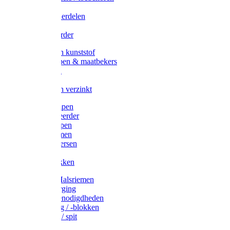
Veedrijvers
Koelift onderdelen
Antizuig
Uieronthaarder
Voerbakken kunststof
Voerscheppen & maatbekers
Hooiruiven
Hooinetten
Voerbakken verzinkt
Warmtelampen
Staartcoupeerder
Biggenkappen
Neuskrammen
Varken diversen
Zeugeband
Varkensbakken
Halsters / Halsriemen
Hoefverzorging
Lammer benodigdheden
Ramdektuig / -blokken
Vastzetpen / spit