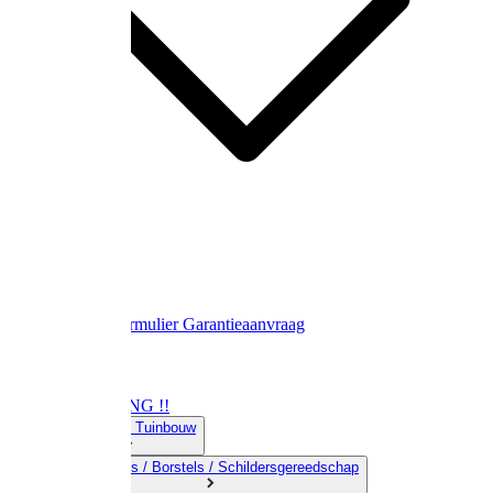
Contact
Retourformulier
Garantieaanvraag
OPRUIMING !!
01) Land-& Tuinbouw
02) Bezems / Borstels / Schildersgereedschap