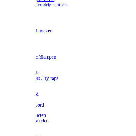
Gardena Microdrip startsets
Vet
Olie
Wecken & inmaken
Tricel
Americol
Zak- & Hoofdlampen
Lampjes
Tape en folie
Kabelbinders / Ty-raps
Bindtouw
Metselkoord
Touw
Elastisch koord
Afdekproducten
Heffen en takelen
Staalkabel