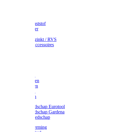
Speciekuip
Emmer kunststof
Schepemmer
Voerton
Emmer verzinkt / RVS
Regenton accessoires
Regenton
Jerrycans
Trechter
Polyharken
Gazonharken
Asfaltharken
Tuinharken
Hooiharken
Handgereedschap Eurotool
Handgereedschap Gardena
Kindergereedschap
Kniebescherming