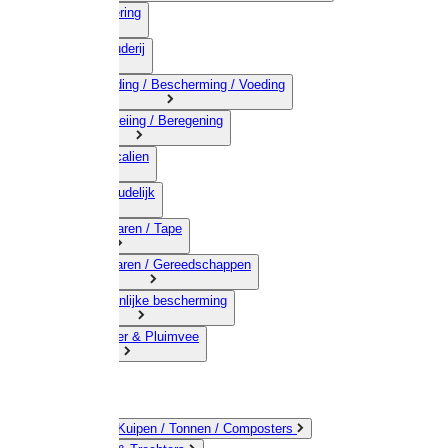
03) Afrastering
04) Veehouderij
05) Bestrijding / Bescherming / Voeding
06) Besproeiing / Beregening
07) Chemicalien
08) Huishoudelijk
09) Touwwaren / Tape
10) IJzerwaren / Gereedschappen
11) Persoonlijke bescherming
12) Kleindier & Pluimvee
Emmers / Kuipen / Tonnen / Composters