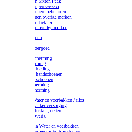
Werklaarzen Sixton Peak
Schoenklompen Gevavi
Schoenklompen toebehoren
Werkschoenen overige merken
Werklaarzen Bekina
Werklaarzen overige merken
Handschoenen
Mutsen
Thermo ondergoed
Gehoorbescherming
Oogbescherming
Disposable kleding
Disposable handschoenen
Disposable schoenen
Mondbescherming
Hoofdbescherming
Pluimvee Water en voerbakken / silos
Pluimvee Kuikenverzorging
Pluimvee Hokken, netten
Pluimvee Overig
Knaagdieren Water en voerbakken
Knaagdieren Verzorgingsproducten