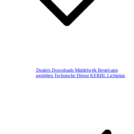
Over Middelwijk
Dealers
Downloads
Middelwijk Bestel-app
Gewijzigde openingstijden
Technische Dienst
KERBL Lichtplan
Aanvraag
Contact