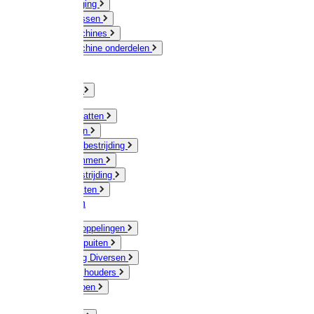
Veeverzorging
Scheermessen
Scheermachines
Scheermachine onderdelen
Huisdieren
Kippen
Verlichting
Muizen / Ratten
Drukspuiten
Ongediertebestrijding
Mollenklemmen
Onkruidbestrijding
Vliegenkasten
Meststoffen
Messing koppelingen
Gieters / Spuiten
Besproeiing Diversen
Slangen & houders
Waterpompen
Tyleen