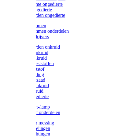
Protect Home ongedierte
Solabiol ongedierte
Protect Garden ongedierte
Mollenklemmen
Mollenklemmen onderdelen
Mollenverdrijvers
Protect Garden onkruid
Diversen onkruid
Solabiol onkruid
Solabiol meststoffen
Pokon meststof
Pokon voeding
Pokon graszaad
Roundup onkruid
Pokon onkruid
Pokon ongedierte
Vliegenkast-/lamp
Vliegenkast onderdelen
Zuigkorven messing
Geka koppelingen
Geka afdichtingen