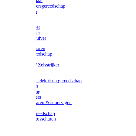
Afzetmateriaal
Stratenmakersgereedschap
Straathamer
Koevoeten
Mestschuiver
Mestschraper
Sneeuwschuiver
Zeis toebehoren
Baggergereedschap
Zeisen
Wetstenen / Zeisstrijker
Zeisboom
Accessoires elektrisch gereedschap
Grasmaaiers
Tuinreiniging
Robotmaaiers
Heggenscharen & snoeizagen
Trimmers
Klussen gereedschap
Gras & buxusscharen
Snoeizaag
Boomband