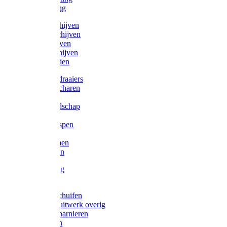
Victorketting
Afbraamschijven
Doorslijpschijven
Lamelschijven
Diamantschijven
Laselektroden
Schroevendraaiers
Tangen / Scharen
Zagen
Meetgereedschap
Beitels
Vijlen / Raspen
Sleutels
Lijmklemmen
Waterpassen
Bouwbeslag
Tuinbeslag
Grendels/schuifen
Hang en sluitwerk overig
Hengen/scharnieren
Scharnieren