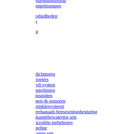
Gardena besproeiingspomp
Gardena dompelpompen
Tyleen benodigdheden
Tyleenslang
Lange bocht
Knie
T-stuk
Sok
Verloop
Nippels
Stop
Gardena afdichtingen
Gardena sproeiers
Gardena Profi system
Gardena koppelingen
Gardena tuinspuiten
Gardena timers & sensoren
Gardena Sprinklersysteem
Gardena meerkanaals bepsroeiingsbesturing
Gardena vakantiebewatering sets
Gardena Microdrip toebehoren
Gardena Pipeline
Gardena System sets