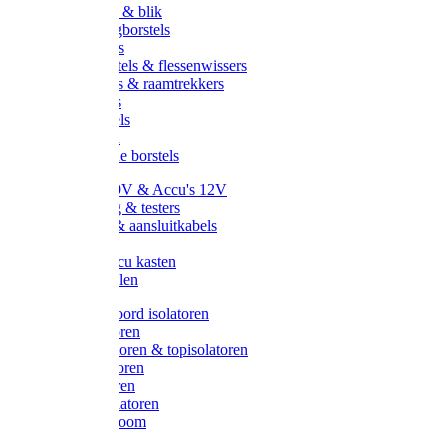
Handveger & blik
Voetenveegborstels
Handvegers
Afwasborstels & flessenwissers
Wasborstels & raamtrekkers
Tonborstels
Werkborstels
Ragebollen
Hygienische borstels
Batterijen 9V & Accu's 12V
Beveiliging & testers
Kabelsets & aansluitkabels
Aarding
Metalen accu kasten
Zonnepanelen
Draad & koord isolatoren
Ringisolatoren
Extra isolatoren & topisolatoren
Hoekisolatoren
Lintisolatoren
Afstandisolatoren
Isolatorenboom