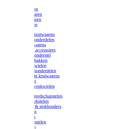
Bijlen
Snoeischaren
Heggenscharen
Takkenscharen
Snoeimessen
Landbouwkruiwagens
Kruiwagenonderdelen
Bouwkruiwagens
Kruiwagen accessoires
Kruiwagenonderstel
Kruiwagenbakken
Kruiwagenwielen
Steekwagenonderdelen
Huis en Tuin kruiwagens
Steekwagen
Bok- en Zwenkwielen
Overige gereedschapstelen
Bezem-/Harkstelen
Handvaten & stokhouders
Hamerstelen
Spadestelen
Graanschopstelen
Schopstelen