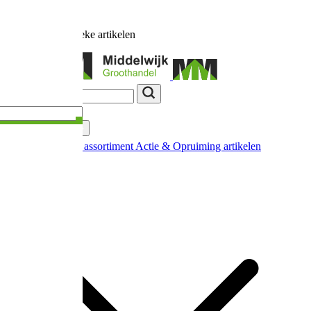
Ruim
17.000
unieke artikelen
Categorieën
Nieuw in ons assortiment
Actie & Opruiming artikelen
Extra