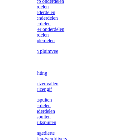
Lister/Liscop onderdelen
Eider onderdelen
Heiniger onderdelen
Constanta onderdelen
Moser onderdelen
Farm Clipper onderdelen
Oster onderdelen
TailWell onderdelen
Voerbakken pluimvee
Katten
Honden
LED verlichting
Ratten / Muizenvallen
Ratten / Muizengif
Gloria drukspuiten
Gloria onderdelen
Gardena onderdelen
Dario drukspuiten
Gardena drukspuiten
Diversen ongedierte
Insectenvallen-/verdrijvers