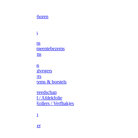
Voorhamer
Hamers
Slede toebehoren
Sledes
Composters
Straatbezems
Stads- / Gemeentebezems
Terrasbezems
Stalbezems
Gootbezems
Kamer-/Zaalvegers
Vloertrekkers
Onkruidbezems & borstels
Schildersgereedschap
Afplakband / Afdekfolie
Kwasten / Rollers / Verfbakjes
Mixers
Afdekfoliën
Messen
Schuurpapier
Luiwagens