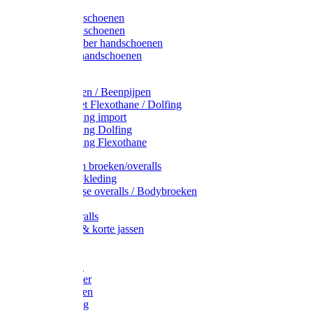
Latex handschoenen
Leren handschoenen
PVC / Rubber handschoenen
Katoenen handschoenen
Display
Plukmouwen / Beenpijpen
Reparatieset Flexothane / Dolfing
Regenkleding import
Regenkleding Dolfing
Regenkleding Flexothane
Toebehoren broeken/overalls
Signalisatiekleding
Amerikaanse overalls / Bodybroeken
Overalls
Kinderoveralls
Stofjassen & korte jassen
Werktruien
T-shirts
Werkjassen
Bodywarmer
Werkbroeken
Zaagkleding