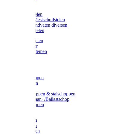
Bijlstelen
Vorkstelen
Gardena stelen
Sneeuw- /Mestschuifstelen
Stelen / Handvaten diversen
Telescoopstelen
Tuin producten
Fruitplukker
Ophangsystemen
Tuinafval
Manden
Spades
Betonschoppen
Schepbatsen
Batsen
Ballastschoppen & stalschoppen
Slijtsrip Graan- /Ballastschop
Graanschoppen
Spitvorken
Hooivorken
Mestvorken
Bietenvorken