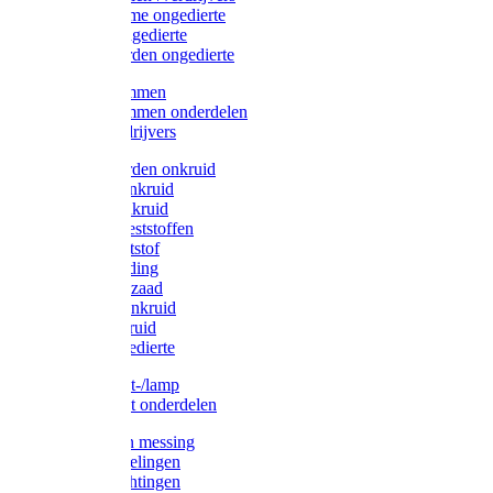
Protect Home ongedierte
Solabiol ongedierte
Protect Garden ongedierte
Mollenklemmen
Mollenklemmen onderdelen
Mollenverdrijvers
Protect Garden onkruid
Diversen onkruid
Solabiol onkruid
Solabiol meststoffen
Pokon meststof
Pokon voeding
Pokon graszaad
Roundup onkruid
Pokon onkruid
Pokon ongedierte
Vliegenkast-/lamp
Vliegenkast onderdelen
Zuigkorven messing
Geka koppelingen
Geka afdichtingen