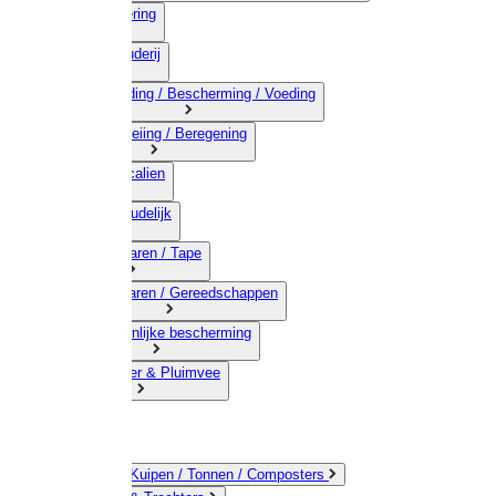
03) Afrastering
04) Veehouderij
05) Bestrijding / Bescherming / Voeding
06) Besproeiing / Beregening
07) Chemicalien
08) Huishoudelijk
09) Touwwaren / Tape
10) IJzerwaren / Gereedschappen
11) Persoonlijke bescherming
12) Kleindier & Pluimvee
Emmers / Kuipen / Tonnen / Composters