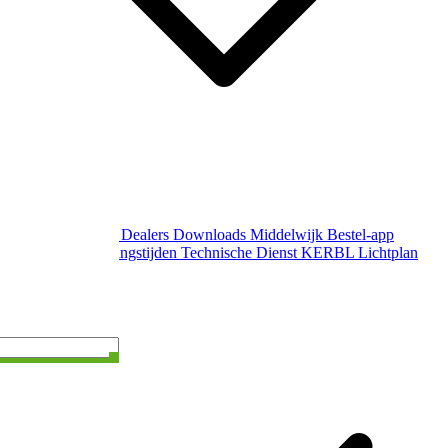
Over Middelwijk
Dealers
Downloads
Middelwijk Bestel-app
Gewijzigde openingstijden
Technische Dienst
KERBL Lichtplan
Aanvraag
Contact