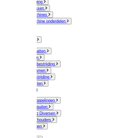
Veeverzorging
Scheermessen
Scheermachines
Scheermachine onderdelen
Huisdieren
Kippen
Verlichting
Muizen / Ratten
Drukspuiten
Ongediertebestrijding
Mollenklemmen
Onkruidbestrijding
Vliegenkasten
Meststoffen
Messing koppelingen
Gieters / Spuiten
Besproeiing Diversen
Slangen & houders
Waterpompen
Tyleen