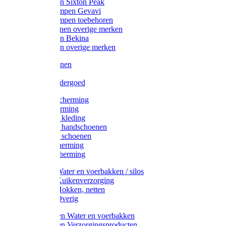
Werklaarzen Sixton Peak
Schoenklompen Gevavi
Schoenklompen toebehoren
Werkschoenen overige merken
Werklaarzen Bekina
Werklaarzen overige merken
Handschoenen
Mutsen
Thermo ondergoed
Gehoorbescherming
Oogbescherming
Disposable kleding
Disposable handschoenen
Disposable schoenen
Mondbescherming
Hoofdbescherming
Pluimvee Water en voerbakken / silos
Pluimvee Kuikenverzorging
Pluimvee Hokken, netten
Pluimvee Overig
Knaagdieren Water en voerbakken
Knaagdieren Verzorgingsproducten