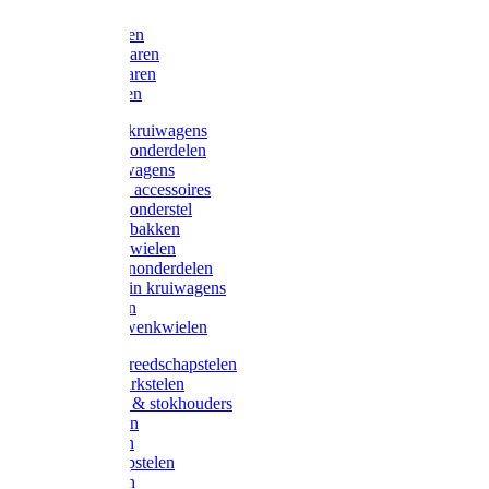
Bijlen
Snoeischaren
Heggenscharen
Takkenscharen
Snoeimessen
Landbouwkruiwagens
Kruiwagenonderdelen
Bouwkruiwagens
Kruiwagen accessoires
Kruiwagenonderstel
Kruiwagenbakken
Kruiwagenwielen
Steekwagenonderdelen
Huis en Tuin kruiwagens
Steekwagen
Bok- en Zwenkwielen
Overige gereedschapstelen
Bezem-/Harkstelen
Handvaten & stokhouders
Hamerstelen
Spadestelen
Graanschopstelen
Schopstelen