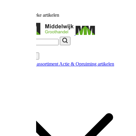
Ruim
17.000
unieke artikelen
Categorieën
Nieuw in ons assortiment
Actie & Opruiming artikelen
Extra