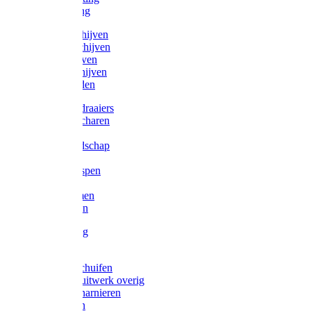
Victorketting
Afbraamschijven
Doorslijpschijven
Lamelschijven
Diamantschijven
Laselektroden
Schroevendraaiers
Tangen / Scharen
Zagen
Meetgereedschap
Beitels
Vijlen / Raspen
Sleutels
Lijmklemmen
Waterpassen
Bouwbeslag
Tuinbeslag
Grendels/schuifen
Hang en sluitwerk overig
Hengen/scharnieren
Scharnieren