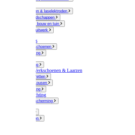
Ketting
Slijpschijven & laselektroden
Handgereedschappen
IJzerwaren bouw en tuin
Hang en sluitwerk
Disposables
Werkhandschoenen
Regenkleding
Klompen
Werkkleding
Wandel-/ Werkschoenen & Laarzen
Hoeden / Petten
Sokken / Kousen
Winterkleding
Winkelinrichting
Gelaatsbescherming
Pluimvee
Knaagdieren
Hond
Kat