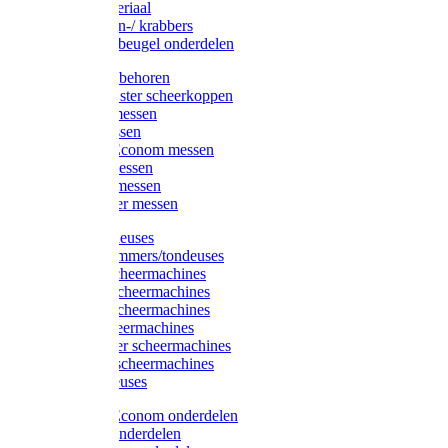
Injectiemateriaal
Hoefmessen-/ krabbers
Hoefbekapbeugel onderdelen
Messen toebehoren
Moser & Oster scheerkoppen
Hauptner messen
Liscop messen
Aesculap/Econom messen
Heiniger messen
Constanta messen
FarmClipper messen
Moser tondeuses
Overige trimmers/tondeuses
Heiniger scheermachines
Hauptner scheermachines
Aesculap scheermachines
Liscop scheermachines
FarmClipper scheermachines
Constanta scheermachines
Wahl tondeuses
Aesculap/Econom onderdelen
Hauptner onderdelen