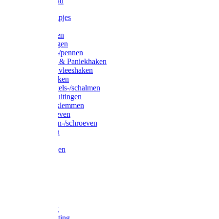
Waslijndraad
Simplexknipjes
Wervels
Sleutelringen
Gelaste ringen
Borgveren-/pennen
Musketons & Paniekhaken
S-haken & vleeshaken
Karabijnhaken
Noodschakels-/schalmen
Harp-/D-sluitingen
Staaldraadklemmen
Spanschroeven
Ringmoeren-/schroeven
Puntkousen
U-beugels
Aanlegringen
Lasthaken
Nagels
Krammen
Spijkers
Voetketting
Scheepsketting