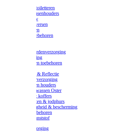
Halsters
Poetsen & toiletteren
Zadel-/Trensenhouders
Halstertouw
Halsters diversen
Hoofdstellen
Zadel & toebehoren
Longeren
Zwepen
Rapide paardenverzorging
Ruiter kleding
Hoofdstellen toebehoren
Dekens
Verlichting & Reflectie
Rapide leerverzorging
Likstenen en houders
Poetsen & wassen Oster
Poetssets & koffers
Ruiter laarzen & jodphurs
Ruiter veiligheid & bescherming
Ruiter - toebehoren
Voerbak kunststof
Klauwverzorging
Diversen