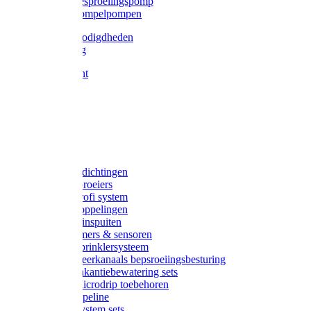
Gardena besproeiingspomp
Gardena dompelpompen
Tyleen benodigdheden
Tyleenslang
Lange bocht
Knie
T-stuk
Sok
Verloop
Nippels
Stop
Gardena afdichtingen
Gardena sproeiers
Gardena Profi system
Gardena koppelingen
Gardena tuinspuiten
Gardena timers & sensoren
Gardena Sprinklersysteem
Gardena meerkanaals bepsroeiingsbesturing
Gardena vakantiebewatering sets
Gardena Microdrip toebehoren
Gardena Pipeline
Gardena System sets