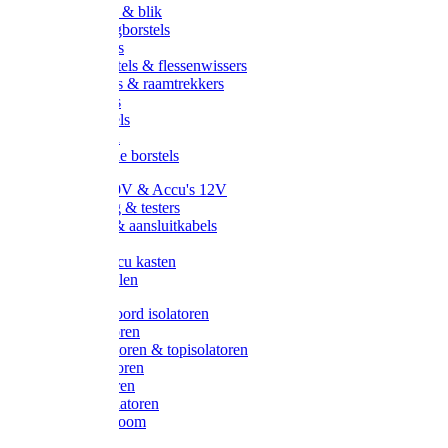
Handveger & blik
Voetenveegborstels
Handvegers
Afwasborstels & flessenwissers
Wasborstels & raamtrekkers
Tonborstels
Werkborstels
Ragebollen
Hygienische borstels
Batterijen 9V & Accu's 12V
Beveiliging & testers
Kabelsets & aansluitkabels
Aarding
Metalen accu kasten
Zonnepanelen
Draad & koord isolatoren
Ringisolatoren
Extra isolatoren & topisolatoren
Hoekisolatoren
Lintisolatoren
Afstandisolatoren
Isolatorenboom