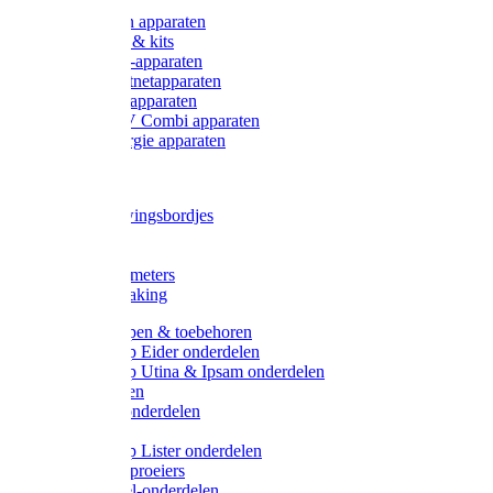
Onderdelen apparaten
Starter sets & kits
9V Batterij-apparaten
230V Lichtnetapparaten
12V Accu-apparaten
230V / 12V Combi apparaten
Zonne-energie apparaten
Tangen
Waarschuwingsbordjes
Afkuilen
Reiniging
Wegers en meters
Video bewaking
Weidepompen & toebehoren
Weidepomp Eider onderdelen
Weidepomp Utina & Ipsam onderdelen
Drinkbakken
Drinkbak onderdelen
Vlotters
Weidepomp Lister onderdelen
Nippels / Sproeiers
Drinknippel-onderdelen