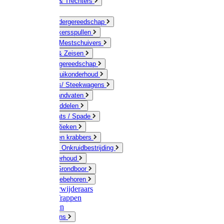
Jerrycans & Trechters
Harken
Hand-/ Kindergereedschap
Stratenmakersspullen
Sneeuw- / Mestschuivers
Baggeren & Zeisen
Elektrisch gereedschap
Boom / Struikonderhoud
Kruiwagens/ Steekwagens
Stelen / Handvaten
Tuinhulpmiddelen
Schop / Bats / Spade
Vorken & Rieken
Cultivator en krabbers
Schoffels / Onkruidbestrijding
Gazononderhoud
Hamers / Grondboor
Sledes / toebehoren
Onkruidverwijderaars
Ladders / Trappen
Werkbanken
Betonmolens