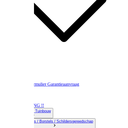
Contact
Retourformulier
Garantieaanvraag
OPRUIMING !!
01) Land-& Tuinbouw
02) Bezems / Borstels / Schildersgereedschap