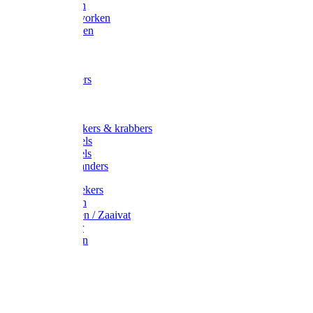
Maisvorken
Aardappelvorken
Vijgenvorken
Strohaak
Cultivators
Tuinkrabbers
Hakken
Schoffels
Onkruidstekers & krabbers
Hartschoffels
Ruitschoffels
Onkruidbranders
Graskantstekers
Verticuteren
Strooiwagen / Zaaivat
Grasmaaier
Grasscharen
Gazonrol
Trimmer
Grondboor
Tuinhamer