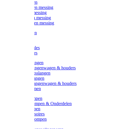
Kogelkranen
Koppelingen messing
Sproeiers messing
Tuinspuiten messing
Slangstukken messing
Handspuiten
Gieters
Kunststoftules
Regenmeters
Overige slangen
Overige slangenwagen & houders
Beregeningsslangen
Gardena slangen
Gardena slangenwagen & houders
Slangklemmen
Leader pompen
Zwengelpompen & Onderdelen
Ebara pompen
Pompaccessoires
Excellent pompen
Kinpumps