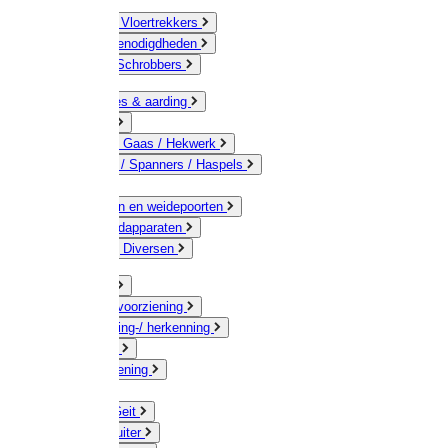
Bezems & Vloertrekkers
Schildersbenodigdheden
Borstels / Schrobbers
Accessoires & aarding
Isolatoren
Geleiders / Gaas / Hekwerk
Verbinders / Spanners / Haspels
Palen
Doorgangen en weidepoorten
Schrikdraadapparaten
Afrastering Diversen
Erf & Stal
Drinkwatervoorziening
Veemarkering-/ herkenning
Koe / Stier
Voervoorziening
Varken
Schaap / Geit
Paard & Ruiter