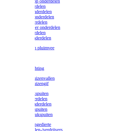
Lister/Liscop onderdelen
Eider onderdelen
Heiniger onderdelen
Constanta onderdelen
Moser onderdelen
Farm Clipper onderdelen
Oster onderdelen
TailWell onderdelen
Voerbakken pluimvee
Katten
Honden
LED verlichting
Ratten / Muizenvallen
Ratten / Muizengif
Gloria drukspuiten
Gloria onderdelen
Gardena onderdelen
Dario drukspuiten
Gardena drukspuiten
Diversen ongedierte
Insectenvallen-/verdrijvers