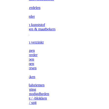
Veedrijvers
Koelift onderdelen
Antizuig
Uieronthaarder
Voerbakken kunststof
Voerscheppen & maatbekers
Hooiruiven
Hooinetten
Voerbakken verzinkt
Warmtelampen
Staartcoupeerder
Biggenkappen
Neuskrammen
Varken diversen
Zeugeband
Varkensbakken
Halsters / Halsriemen
Hoefverzorging
Lammer benodigdheden
Ramdektuig / -blokken
Vastzetpen / spit