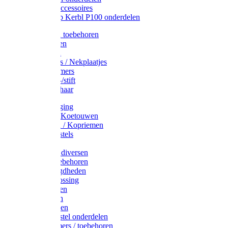
Drinkbak accessoires
Weidepomp Kerbl P100 onderdelen
Oormerken toebehoren
Enkelbanden
Oormerken
Halsplaatjes / Nekplaatjes
Kokernummers
Merkspray-/stift
Veemerkschaar
Uierverzorging
Halsters & Koetouwen
Halsriemen / Kopriemen
Koerugborstels
Koeliften
Koe / Stier diversen
Melkers toebehoren
Stalbenodigdheden
Kalververlossing
Stierenringen
Onthoornen
Kalverflessen
Koerugborstel onderdelen
Kalveremmers / toebehoren