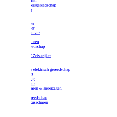
Afzetmateriaal
Stratenmakersgereedschap
Straathamer
Koevoeten
Mestschuiver
Mestschraper
Sneeuwschuiver
Zeis toebehoren
Baggergereedschap
Zeisen
Wetstenen / Zeisstrijker
Zeisboom
Accessoires elektrisch gereedschap
Grasmaaiers
Tuinreiniging
Robotmaaiers
Heggenscharen & snoeizagen
Trimmers
Klussen gereedschap
Gras & buxusscharen
Snoeizaag
Boomband