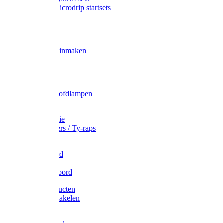
Gardena Microdrip startsets
Vet
Olie
Wecken & inmaken
Tricel
Americol
Zak- & Hoofdlampen
Lampjes
Tape en folie
Kabelbinders / Ty-raps
Bindtouw
Metselkoord
Touw
Elastisch koord
Afdekproducten
Heffen en takelen
Staalkabel