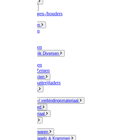
Fittingwerk
Gardena
Slangenwagen-/houders
Olie / Vetten
Chemicalien
Verven
Plasticzakken
Huishoudelijk Diversen
Matten
Zaksluitingen
Sponzen / Zemen
Zeepprodukten
Batterij & batterijladers
Zaklampen
Verpakking-/ verbindingsmateriaal
Touw / Koord
Afdekmateriaal
Staalkabel
Kleine ijzerwaren
Spijkers, Nagels & Krammen