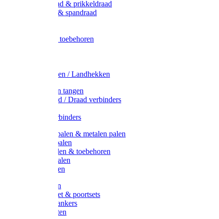
Metaal draad & prikkeldraad
Binddraad & spandraad
Gaas
Lint
Afrasternet toebehoren
Draad
Afrasternet
Koord
Weidehekken / Landhekken
Spanners en tangen
Lint / Koord / Draad verbinders
Haspels
Litzclip verbinders
Recycling palen & metalen palen
Kunststof palen
T-Post t-palen & toebehoren
Glasfiber palen
Houten palen
Poortgrepen
Doorgangset & poortsets
Poortgreepankers
Weidepoorten