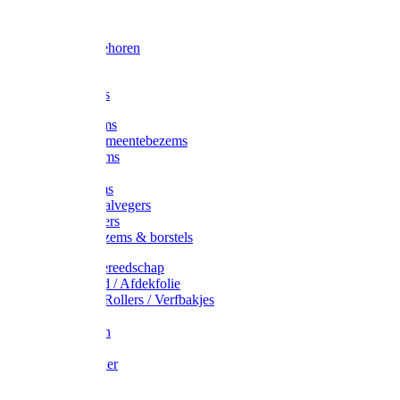
Voorhamer
Hamers
Slede toebehoren
Sledes
Composters
Straatbezems
Stads- / Gemeentebezems
Terrasbezems
Stalbezems
Gootbezems
Kamer-/Zaalvegers
Vloertrekkers
Onkruidbezems & borstels
Schildersgereedschap
Afplakband / Afdekfolie
Kwasten / Rollers / Verfbakjes
Mixers
Afdekfoliën
Messen
Schuurpapier
Luiwagens