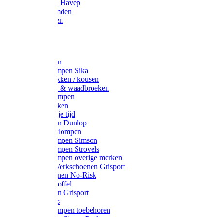
Werkjassen Havep
Thermohemden
Overhemden
Hoeden
Petten
Werksokken
Schoenklompen Sika
Thermo sokken / kousen
Lieslaarzen & waadbroeken
Houten klompen
Wandelsokken
Laarzen vrije tijd
Werklaarzen Dunlop
Kunststof klompen
Schoenklompen Simson
Schoenklompen Strovels
Schoenklompen overige merken
Wandel-/ Werkschoenen Grisport
Werkschoenen No-Risk
Klomppantoffel
Werklaarzen Grisport
Accessoires
Houten klompen toebehoren