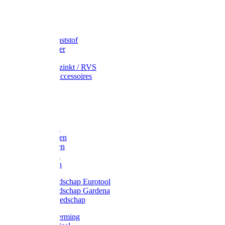
Speciekuip
Emmer kunststof
Schepemmer
Voerton
Emmer verzinkt / RVS
Regenton accessoires
Regenton
Jerrycans
Trechter
Polyharken
Gazonharken
Asfaltharken
Tuinharken
Hooiharken
Handgereedschap Eurotool
Handgereedschap Gardena
Kindergereedschap
Kniebescherming