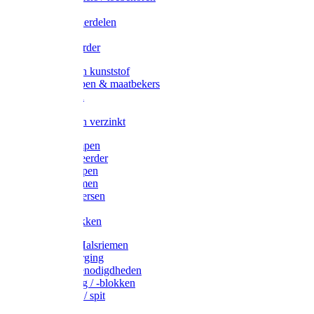
Veedrijvers
Koelift onderdelen
Antizuig
Uieronthaarder
Voerbakken kunststof
Voerscheppen & maatbekers
Hooiruiven
Hooinetten
Voerbakken verzinkt
Warmtelampen
Staartcoupeerder
Biggenkappen
Neuskrammen
Varken diversen
Zeugeband
Varkensbakken
Halsters / Halsriemen
Hoefverzorging
Lammer benodigdheden
Ramdektuig / -blokken
Vastzetpen / spit