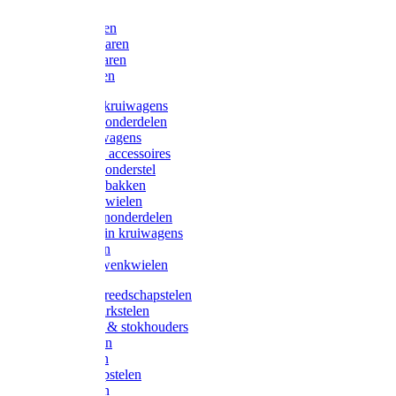
Bijlen
Snoeischaren
Heggenscharen
Takkenscharen
Snoeimessen
Landbouwkruiwagens
Kruiwagenonderdelen
Bouwkruiwagens
Kruiwagen accessoires
Kruiwagenonderstel
Kruiwagenbakken
Kruiwagenwielen
Steekwagenonderdelen
Huis en Tuin kruiwagens
Steekwagen
Bok- en Zwenkwielen
Overige gereedschapstelen
Bezem-/Harkstelen
Handvaten & stokhouders
Hamerstelen
Spadestelen
Graanschopstelen
Schopstelen