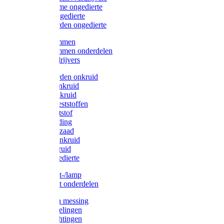
Protect Home ongedierte
Solabiol ongedierte
Protect Garden ongedierte
Mollenklemmen
Mollenklemmen onderdelen
Mollenverdrijvers
Protect Garden onkruid
Diversen onkruid
Solabiol onkruid
Solabiol meststoffen
Pokon meststof
Pokon voeding
Pokon graszaad
Roundup onkruid
Pokon onkruid
Pokon ongedierte
Vliegenkast-/lamp
Vliegenkast onderdelen
Zuigkorven messing
Geka koppelingen
Geka afdichtingen