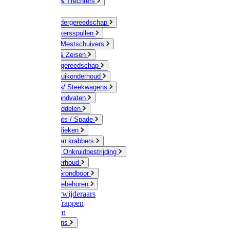
Jerrycans & Trechters
Harken
Hand-/ Kindergereedschap
Stratenmakersspullen
Sneeuw- / Mestschuivers
Baggeren & Zeisen
Elektrisch gereedschap
Boom / Struikonderhoud
Kruiwagens/ Steekwagens
Stelen / Handvaten
Tuinhulpmiddelen
Schop / Bats / Spade
Vorken & Rieken
Cultivator en krabbers
Schoffels / Onkruidbestrijding
Gazononderhoud
Hamers / Grondboor
Sledes / toebehoren
Onkruidverwijderaars
Ladders / Trappen
Werkbanken
Betonmolens