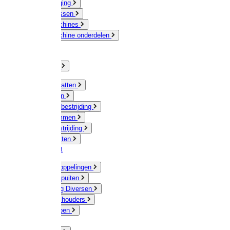
Veeverzorging
Scheermessen
Scheermachines
Scheermachine onderdelen
Huisdieren
Kippen
Verlichting
Muizen / Ratten
Drukspuiten
Ongediertebestrijding
Mollenklemmen
Onkruidbestrijding
Vliegenkasten
Meststoffen
Messing koppelingen
Gieters / Spuiten
Besproeiing Diversen
Slangen & houders
Waterpompen
Tyleen