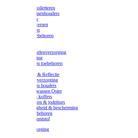
Halsters
Poetsen & toiletteren
Zadel-/Trensenhouders
Halstertouw
Halsters diversen
Hoofdstellen
Zadel & toebehoren
Longeren
Zwepen
Rapide paardenverzorging
Ruiter kleding
Hoofdstellen toebehoren
Dekens
Verlichting & Reflectie
Rapide leerverzorging
Likstenen en houders
Poetsen & wassen Oster
Poetssets & koffers
Ruiter laarzen & jodphurs
Ruiter veiligheid & bescherming
Ruiter - toebehoren
Voerbak kunststof
Klauwverzorging
Diversen