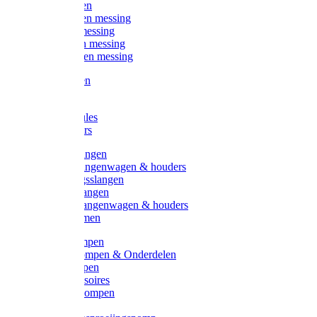
Kogelkranen
Koppelingen messing
Sproeiers messing
Tuinspuiten messing
Slangstukken messing
Handspuiten
Gieters
Kunststoftules
Regenmeters
Overige slangen
Overige slangenwagen & houders
Beregeningsslangen
Gardena slangen
Gardena slangenwagen & houders
Slangklemmen
Leader pompen
Zwengelpompen & Onderdelen
Ebara pompen
Pompaccessoires
Excellent pompen
Kinpumps