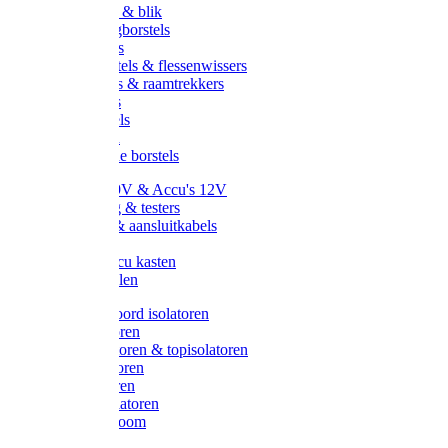
Handveger & blik
Voetenveegborstels
Handvegers
Afwasborstels & flessenwissers
Wasborstels & raamtrekkers
Tonborstels
Werkborstels
Ragebollen
Hygienische borstels
Batterijen 9V & Accu's 12V
Beveiliging & testers
Kabelsets & aansluitkabels
Aarding
Metalen accu kasten
Zonnepanelen
Draad & koord isolatoren
Ringisolatoren
Extra isolatoren & topisolatoren
Hoekisolatoren
Lintisolatoren
Afstandisolatoren
Isolatorenboom