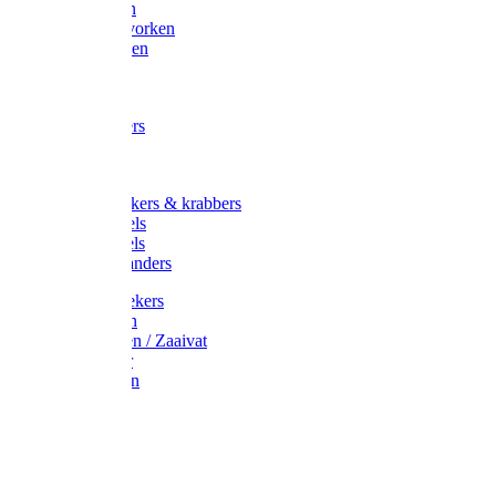
Maisvorken
Aardappelvorken
Vijgenvorken
Strohaak
Cultivators
Tuinkrabbers
Hakken
Schoffels
Onkruidstekers & krabbers
Hartschoffels
Ruitschoffels
Onkruidbranders
Graskantstekers
Verticuteren
Strooiwagen / Zaaivat
Grasmaaier
Grasscharen
Gazonrol
Trimmer
Grondboor
Tuinhamer