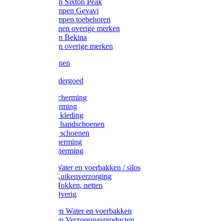
Werklaarzen Sixton Peak
Schoenklompen Gevavi
Schoenklompen toebehoren
Werkschoenen overige merken
Werklaarzen Bekina
Werklaarzen overige merken
Handschoenen
Mutsen
Thermo ondergoed
Gehoorbescherming
Oogbescherming
Disposable kleding
Disposable handschoenen
Disposable schoenen
Mondbescherming
Hoofdbescherming
Pluimvee Water en voerbakken / silos
Pluimvee Kuikenverzorging
Pluimvee Hokken, netten
Pluimvee Overig
Knaagdieren Water en voerbakken
Knaagdieren Verzorgingsproducten