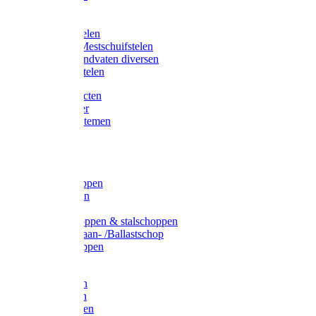
Bijlstelen
Vorkstelen
Gardena stelen
Sneeuw- /Mestschuifstelen
Stelen / Handvaten diversen
Telescoopstelen
Tuin producten
Fruitplukker
Ophangsystemen
Tuinafval
Manden
Spades
Betonschoppen
Schepbatsen
Batsen
Ballastschoppen & stalschoppen
Slijtsrip Graan- /Ballastschop
Graanschoppen
Spitvorken
Hooivorken
Mestvorken
Bietenvorken