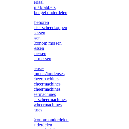
Injectiemateriaal
Hoefmessen-/ krabbers
Hoefbekapbeugel onderdelen
Messen toebehoren
Moser & Oster scheerkoppen
Hauptner messen
Liscop messen
Aesculap/Econom messen
Heiniger messen
Constanta messen
FarmClipper messen
Moser tondeuses
Overige trimmers/tondeuses
Heiniger scheermachines
Hauptner scheermachines
Aesculap scheermachines
Liscop scheermachines
FarmClipper scheermachines
Constanta scheermachines
Wahl tondeuses
Aesculap/Econom onderdelen
Hauptner onderdelen