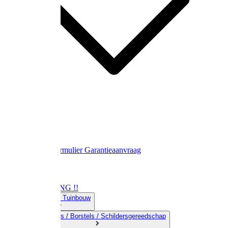
Contact
Retourformulier
Garantieaanvraag
OPRUIMING !!
01) Land-& Tuinbouw
02) Bezems / Borstels / Schildersgereedschap