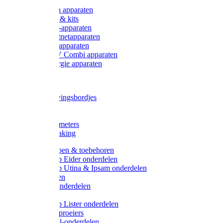
Onderdelen apparaten
Starter sets & kits
9V Batterij-apparaten
230V Lichtnetapparaten
12V Accu-apparaten
230V / 12V Combi apparaten
Zonne-energie apparaten
Tangen
Waarschuwingsbordjes
Afkuilen
Reiniging
Wegers en meters
Video bewaking
Weidepompen & toebehoren
Weidepomp Eider onderdelen
Weidepomp Utina & Ipsam onderdelen
Drinkbakken
Drinkbak onderdelen
Vlotters
Weidepomp Lister onderdelen
Nippels / Sproeiers
Drinknippel-onderdelen