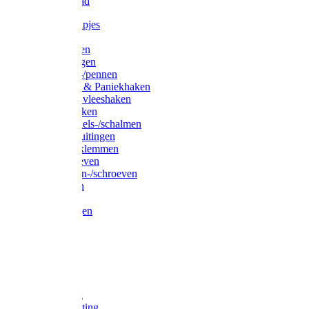
Waslijndraad
Simplexknipjes
Wervels
Sleutelringen
Gelaste ringen
Borgveren-/pennen
Musketons & Paniekhaken
S-haken & vleeshaken
Karabijnhaken
Noodschakels-/schalmen
Harp-/D-sluitingen
Staaldraadklemmen
Spanschroeven
Ringmoeren-/schroeven
Puntkousen
U-beugels
Aanlegringen
Lasthaken
Nagels
Krammen
Spijkers
Voetketting
Scheepsketting