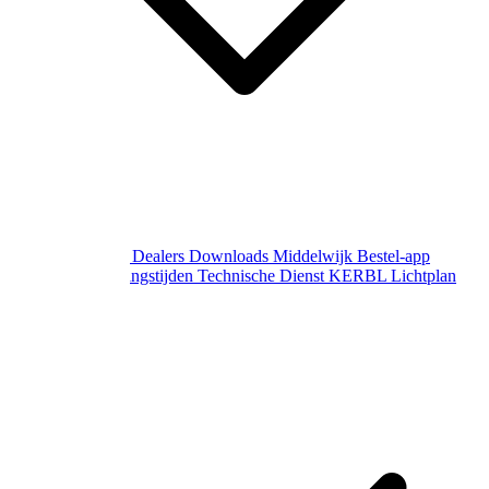
Over Middelwijk
Dealers
Downloads
Middelwijk Bestel-app
Gewijzigde openingstijden
Technische Dienst
KERBL Lichtplan
Aanvraag
Contact