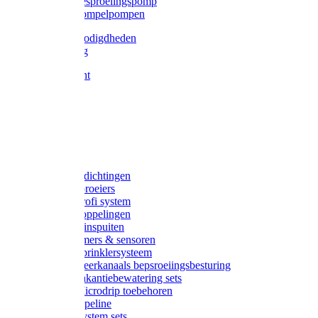
Gardena besproeiingspomp
Gardena dompelpompen
Tyleen benodigdheden
Tyleenslang
Lange bocht
Knie
T-stuk
Sok
Verloop
Nippels
Stop
Gardena afdichtingen
Gardena sproeiers
Gardena Profi system
Gardena koppelingen
Gardena tuinspuiten
Gardena timers & sensoren
Gardena Sprinklersysteem
Gardena meerkanaals bepsroeiingsbesturing
Gardena vakantiebewatering sets
Gardena Microdrip toebehoren
Gardena Pipeline
Gardena System sets