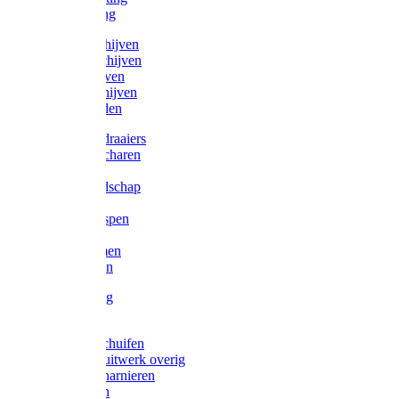
Victorketting
Afbraamschijven
Doorslijpschijven
Lamelschijven
Diamantschijven
Laselektroden
Schroevendraaiers
Tangen / Scharen
Zagen
Meetgereedschap
Beitels
Vijlen / Raspen
Sleutels
Lijmklemmen
Waterpassen
Bouwbeslag
Tuinbeslag
Grendels/schuifen
Hang en sluitwerk overig
Hengen/scharnieren
Scharnieren