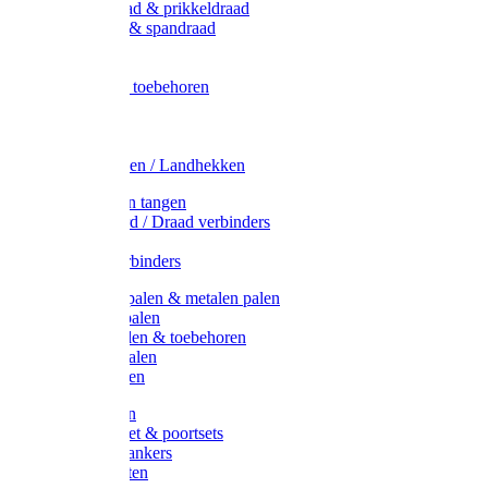
Metaal draad & prikkeldraad
Binddraad & spandraad
Gaas
Lint
Afrasternet toebehoren
Draad
Afrasternet
Koord
Weidehekken / Landhekken
Spanners en tangen
Lint / Koord / Draad verbinders
Haspels
Litzclip verbinders
Recycling palen & metalen palen
Kunststof palen
T-Post t-palen & toebehoren
Glasfiber palen
Houten palen
Poortgrepen
Doorgangset & poortsets
Poortgreepankers
Weidepoorten