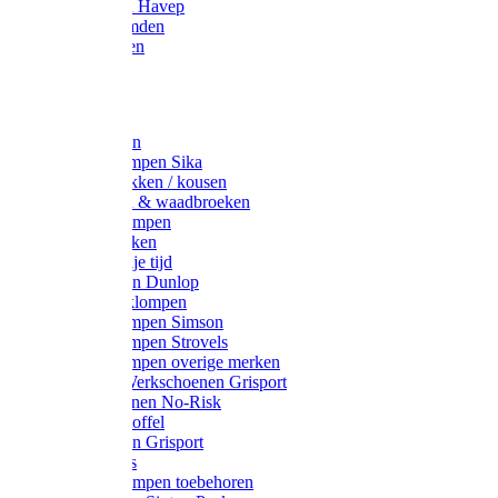
Werkjassen Havep
Thermohemden
Overhemden
Hoeden
Petten
Werksokken
Schoenklompen Sika
Thermo sokken / kousen
Lieslaarzen & waadbroeken
Houten klompen
Wandelsokken
Laarzen vrije tijd
Werklaarzen Dunlop
Kunststof klompen
Schoenklompen Simson
Schoenklompen Strovels
Schoenklompen overige merken
Wandel-/ Werkschoenen Grisport
Werkschoenen No-Risk
Klomppantoffel
Werklaarzen Grisport
Accessoires
Houten klompen toebehoren