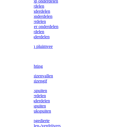
Lister/Liscop onderdelen
Eider onderdelen
Heiniger onderdelen
Constanta onderdelen
Moser onderdelen
Farm Clipper onderdelen
Oster onderdelen
TailWell onderdelen
Voerbakken pluimvee
Katten
Honden
LED verlichting
Ratten / Muizenvallen
Ratten / Muizengif
Gloria drukspuiten
Gloria onderdelen
Gardena onderdelen
Dario drukspuiten
Gardena drukspuiten
Diversen ongedierte
Insectenvallen-/verdrijvers