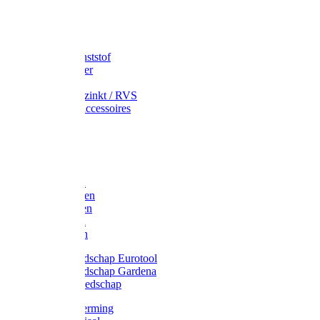
Speciekuip
Emmer kunststof
Schepemmer
Voerton
Emmer verzinkt / RVS
Regenton accessoires
Regenton
Jerrycans
Trechter
Polyharken
Gazonharken
Asfaltharken
Tuinharken
Hooiharken
Handgereedschap Eurotool
Handgereedschap Gardena
Kindergereedschap
Kniebescherming