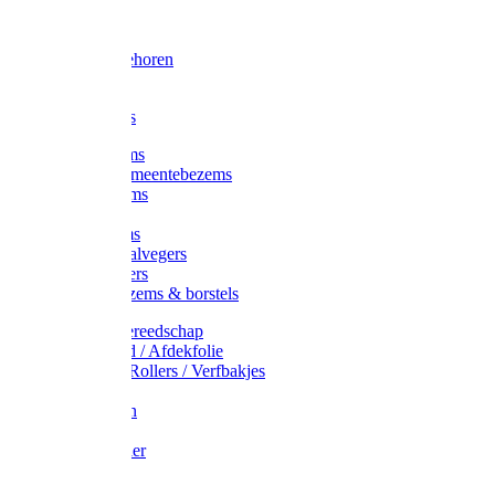
Voorhamer
Hamers
Slede toebehoren
Sledes
Composters
Straatbezems
Stads- / Gemeentebezems
Terrasbezems
Stalbezems
Gootbezems
Kamer-/Zaalvegers
Vloertrekkers
Onkruidbezems & borstels
Schildersgereedschap
Afplakband / Afdekfolie
Kwasten / Rollers / Verfbakjes
Mixers
Afdekfoliën
Messen
Schuurpapier
Luiwagens