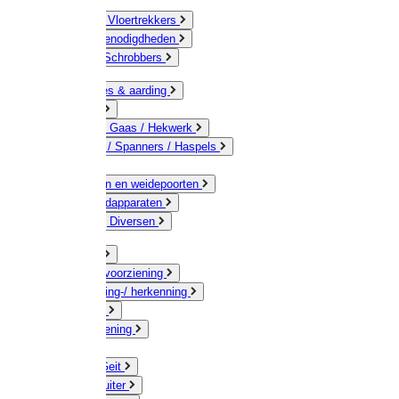
Bezems & Vloertrekkers
Schildersbenodigdheden
Borstels / Schrobbers
Accessoires & aarding
Isolatoren
Geleiders / Gaas / Hekwerk
Verbinders / Spanners / Haspels
Palen
Doorgangen en weidepoorten
Schrikdraadapparaten
Afrastering Diversen
Erf & Stal
Drinkwatervoorziening
Veemarkering-/ herkenning
Koe / Stier
Voervoorziening
Varken
Schaap / Geit
Paard & Ruiter