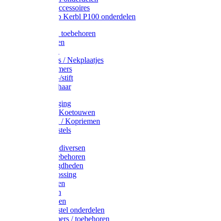
Drinkbak accessoires
Weidepomp Kerbl P100 onderdelen
Oormerken toebehoren
Enkelbanden
Oormerken
Halsplaatjes / Nekplaatjes
Kokernummers
Merkspray-/stift
Veemerkschaar
Uierverzorging
Halsters & Koetouwen
Halsriemen / Kopriemen
Koerugborstels
Koeliften
Koe / Stier diversen
Melkers toebehoren
Stalbenodigdheden
Kalververlossing
Stierenringen
Onthoornen
Kalverflessen
Koerugborstel onderdelen
Kalveremmers / toebehoren