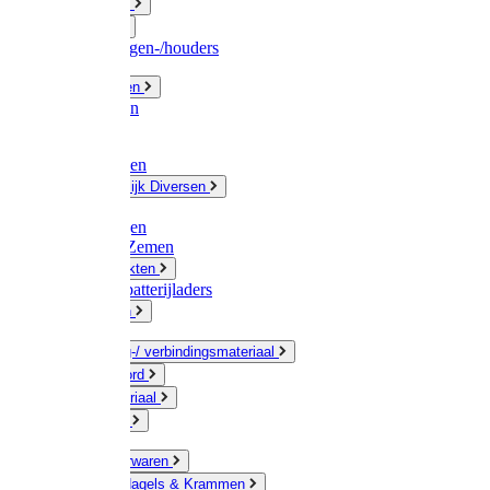
Fittingwerk
Gardena
Slangenwagen-/houders
Olie / Vetten
Chemicalien
Verven
Plasticzakken
Huishoudelijk Diversen
Matten
Zaksluitingen
Sponzen / Zemen
Zeepprodukten
Batterij & batterijladers
Zaklampen
Verpakking-/ verbindingsmateriaal
Touw / Koord
Afdekmateriaal
Staalkabel
Kleine ijzerwaren
Spijkers, Nagels & Krammen