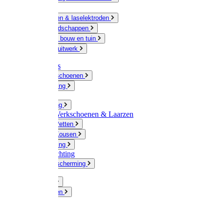
Ketting
Slijpschijven & laselektroden
Handgereedschappen
IJzerwaren bouw en tuin
Hang en sluitwerk
Disposables
Werkhandschoenen
Regenkleding
Klompen
Werkkleding
Wandel-/ Werkschoenen & Laarzen
Hoeden / Petten
Sokken / Kousen
Winterkleding
Winkelinrichting
Gelaatsbescherming
Pluimvee
Knaagdieren
Hond
Kat