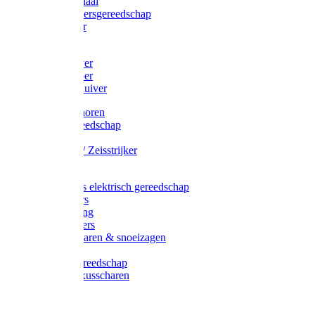
Afzetmateriaal
Stratenmakersgereedschap
Straathamer
Koevoeten
Mestschuiver
Mestschraper
Sneeuwschuiver
Zeis toebehoren
Baggergereedschap
Zeisen
Wetstenen / Zeisstrijker
Zeisboom
Accessoires elektrisch gereedschap
Grasmaaiers
Tuinreiniging
Robotmaaiers
Heggenscharen & snoeizagen
Trimmers
Klussen gereedschap
Gras & buxusscharen
Snoeizaag
Boomband