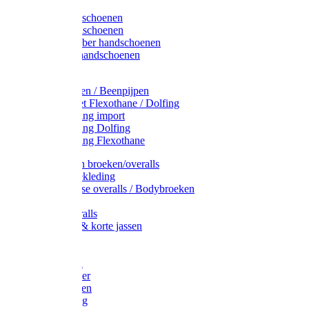
Latex handschoenen
Leren handschoenen
PVC / Rubber handschoenen
Katoenen handschoenen
Display
Plukmouwen / Beenpijpen
Reparatieset Flexothane / Dolfing
Regenkleding import
Regenkleding Dolfing
Regenkleding Flexothane
Toebehoren broeken/overalls
Signalisatiekleding
Amerikaanse overalls / Bodybroeken
Overalls
Kinderoveralls
Stofjassen & korte jassen
Werktruien
T-shirts
Werkjassen
Bodywarmer
Werkbroeken
Zaagkleding