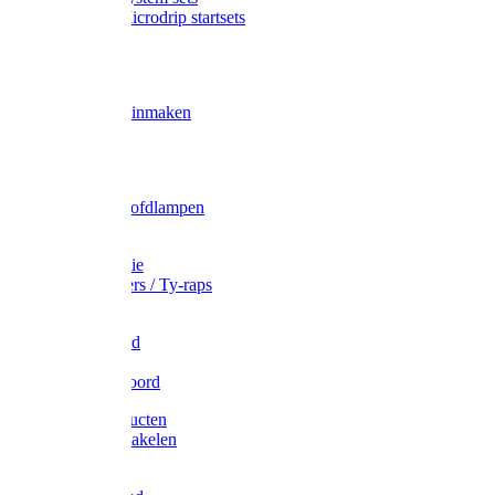
Gardena Microdrip startsets
Vet
Olie
Wecken & inmaken
Tricel
Americol
Zak- & Hoofdlampen
Lampjes
Tape en folie
Kabelbinders / Ty-raps
Bindtouw
Metselkoord
Touw
Elastisch koord
Afdekproducten
Heffen en takelen
Staalkabel