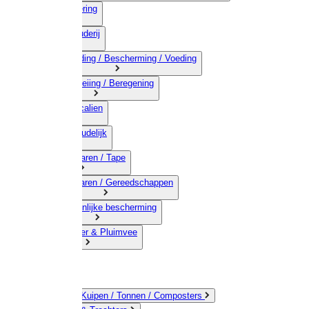
03) Afrastering
04) Veehouderij
05) Bestrijding / Bescherming / Voeding
06) Besproeiing / Beregening
07) Chemicalien
08) Huishoudelijk
09) Touwwaren / Tape
10) IJzerwaren / Gereedschappen
11) Persoonlijke bescherming
12) Kleindier & Pluimvee
Emmers / Kuipen / Tonnen / Composters