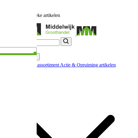
Ruim
17.000
unieke artikelen
Categorieën
Nieuw in ons assortiment
Actie & Opruiming artikelen
Extra