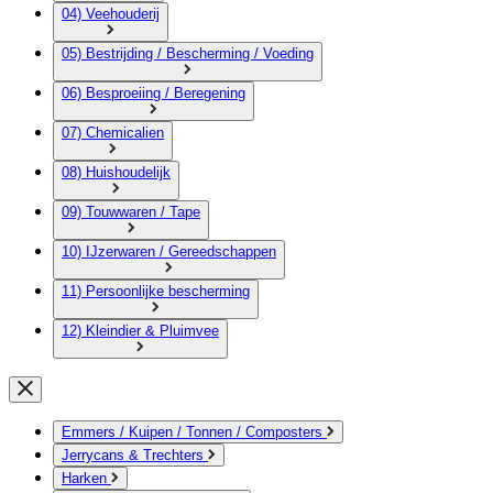
04) Veehouderij
05) Bestrijding / Bescherming / Voeding
06) Besproeiing / Beregening
07) Chemicalien
08) Huishoudelijk
09) Touwwaren / Tape
10) IJzerwaren / Gereedschappen
11) Persoonlijke bescherming
12) Kleindier & Pluimvee
Emmers / Kuipen / Tonnen / Composters
Jerrycans & Trechters
Harken