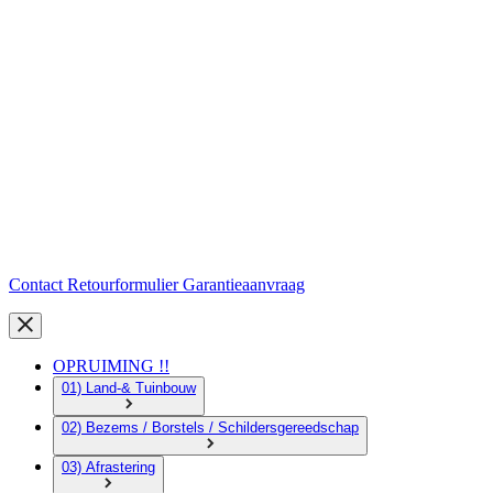
Contact
Retourformulier
Garantieaanvraag
OPRUIMING !!
01) Land-& Tuinbouw
02) Bezems / Borstels / Schildersgereedschap
03) Afrastering