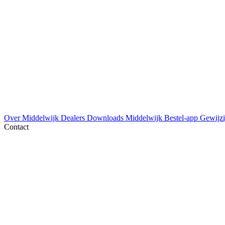
Over Middelwijk
Dealers
Downloads
Middelwijk Bestel-app
Gewijzi
Contact