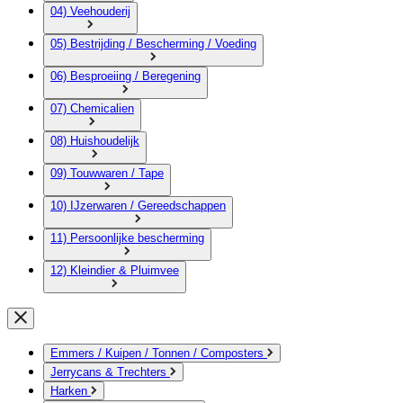
04) Veehouderij
05) Bestrijding / Bescherming / Voeding
06) Besproeiing / Beregening
07) Chemicalien
08) Huishoudelijk
09) Touwwaren / Tape
10) IJzerwaren / Gereedschappen
11) Persoonlijke bescherming
12) Kleindier & Pluimvee
Emmers / Kuipen / Tonnen / Composters
Jerrycans & Trechters
Harken