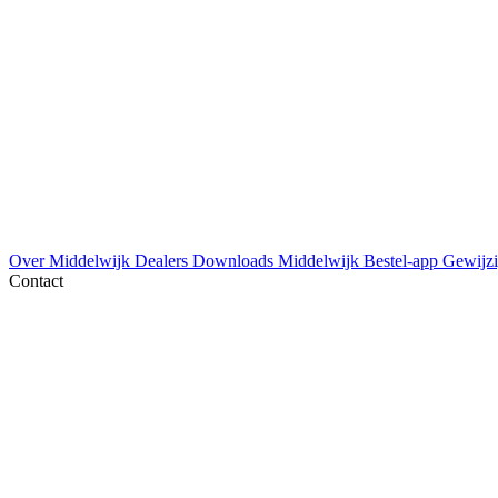
Over Middelwijk
Dealers
Downloads
Middelwijk Bestel-app
Gewijzi
Contact