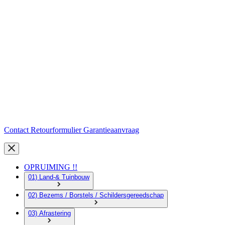
Contact
Retourformulier
Garantieaanvraag
OPRUIMING !!
01) Land-& Tuinbouw
02) Bezems / Borstels / Schildersgereedschap
03) Afrastering