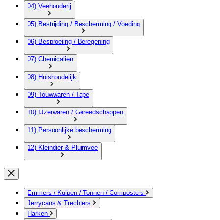
04) Veehouderij
05) Bestrijding / Bescherming / Voeding
06) Besproeiing / Beregening
07) Chemicalien
08) Huishoudelijk
09) Touwwaren / Tape
10) IJzerwaren / Gereedschappen
11) Persoonlijke bescherming
12) Kleindier & Pluimvee
Emmers / Kuipen / Tonnen / Composters
Jerrycans & Trechters
Harken