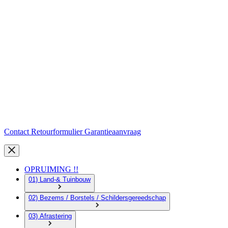
Contact
Retourformulier
Garantieaanvraag
OPRUIMING !!
01) Land-& Tuinbouw
02) Bezems / Borstels / Schildersgereedschap
03) Afrastering