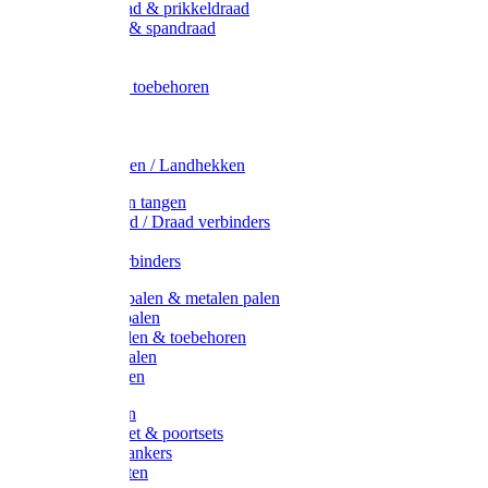
Metaal draad & prikkeldraad
Binddraad & spandraad
Gaas
Lint
Afrasternet toebehoren
Draad
Afrasternet
Koord
Weidehekken / Landhekken
Spanners en tangen
Lint / Koord / Draad verbinders
Haspels
Litzclip verbinders
Recycling palen & metalen palen
Kunststof palen
T-Post t-palen & toebehoren
Glasfiber palen
Houten palen
Poortgrepen
Doorgangset & poortsets
Poortgreepankers
Weidepoorten