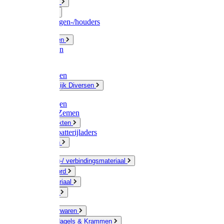
Fittingwerk
Gardena
Slangenwagen-/houders
Olie / Vetten
Chemicalien
Verven
Plasticzakken
Huishoudelijk Diversen
Matten
Zaksluitingen
Sponzen / Zemen
Zeepprodukten
Batterij & batterijladers
Zaklampen
Verpakking-/ verbindingsmateriaal
Touw / Koord
Afdekmateriaal
Staalkabel
Kleine ijzerwaren
Spijkers, Nagels & Krammen