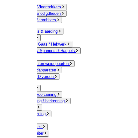
Bezems & Vloertrekkers
Schildersbenodigdheden
Borstels / Schrobbers
Accessoires & aarding
Isolatoren
Geleiders / Gaas / Hekwerk
Verbinders / Spanners / Haspels
Palen
Doorgangen en weidepoorten
Schrikdraadapparaten
Afrastering Diversen
Erf & Stal
Drinkwatervoorziening
Veemarkering-/ herkenning
Koe / Stier
Voervoorziening
Varken
Schaap / Geit
Paard & Ruiter