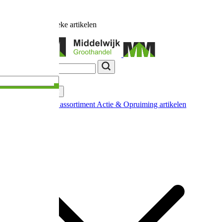
Vakkennis
Categorieën
Nieuw in ons assortiment
Actie & Opruiming artikelen
Extra