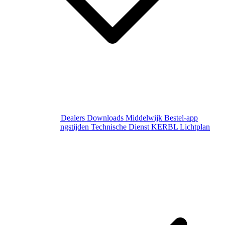
Over Middelwijk
Dealers
Downloads
Middelwijk Bestel-app
Gewijzigde openingstijden
Technische Dienst
KERBL Lichtplan
Aanvraag
Contact