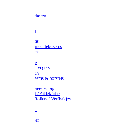
Voorhamer
Hamers
Slede toebehoren
Sledes
Composters
Straatbezems
Stads- / Gemeentebezems
Terrasbezems
Stalbezems
Gootbezems
Kamer-/Zaalvegers
Vloertrekkers
Onkruidbezems & borstels
Schildersgereedschap
Afplakband / Afdekfolie
Kwasten / Rollers / Verfbakjes
Mixers
Afdekfoliën
Messen
Schuurpapier
Luiwagens