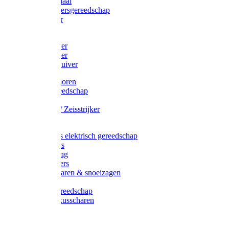
Afzetmateriaal
Stratenmakersgereedschap
Straathamer
Koevoeten
Mestschuiver
Mestschraper
Sneeuwschuiver
Zeis toebehoren
Baggergereedschap
Zeisen
Wetstenen / Zeisstrijker
Zeisboom
Accessoires elektrisch gereedschap
Grasmaaiers
Tuinreiniging
Robotmaaiers
Heggenscharen & snoeizagen
Trimmers
Klussen gereedschap
Gras & buxusscharen
Snoeizaag
Boomband