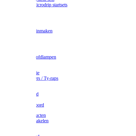
Gardena Microdrip startsets
Vet
Olie
Wecken & inmaken
Tricel
Americol
Zak- & Hoofdlampen
Lampjes
Tape en folie
Kabelbinders / Ty-raps
Bindtouw
Metselkoord
Touw
Elastisch koord
Afdekproducten
Heffen en takelen
Staalkabel