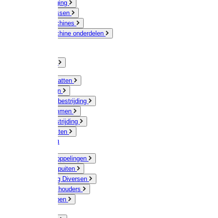
Veeverzorging
Scheermessen
Scheermachines
Scheermachine onderdelen
Huisdieren
Kippen
Verlichting
Muizen / Ratten
Drukspuiten
Ongediertebestrijding
Mollenklemmen
Onkruidbestrijding
Vliegenkasten
Meststoffen
Messing koppelingen
Gieters / Spuiten
Besproeiing Diversen
Slangen & houders
Waterpompen
Tyleen