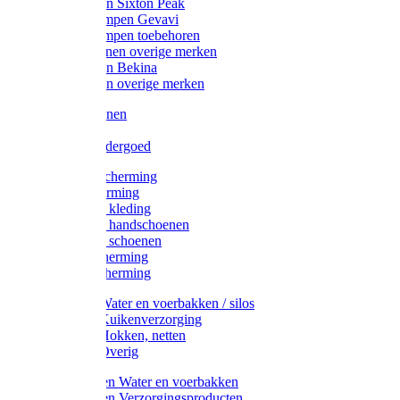
Werklaarzen Sixton Peak
Schoenklompen Gevavi
Schoenklompen toebehoren
Werkschoenen overige merken
Werklaarzen Bekina
Werklaarzen overige merken
Handschoenen
Mutsen
Thermo ondergoed
Gehoorbescherming
Oogbescherming
Disposable kleding
Disposable handschoenen
Disposable schoenen
Mondbescherming
Hoofdbescherming
Pluimvee Water en voerbakken / silos
Pluimvee Kuikenverzorging
Pluimvee Hokken, netten
Pluimvee Overig
Knaagdieren Water en voerbakken
Knaagdieren Verzorgingsproducten