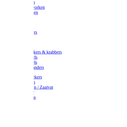
Maisvorken
Aardappelvorken
Vijgenvorken
Strohaak
Cultivators
Tuinkrabbers
Hakken
Schoffels
Onkruidstekers & krabbers
Hartschoffels
Ruitschoffels
Onkruidbranders
Graskantstekers
Verticuteren
Strooiwagen / Zaaivat
Grasmaaier
Grasscharen
Gazonrol
Trimmer
Grondboor
Tuinhamer