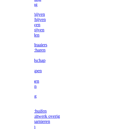
Victorketting
Afbraamschijven
Doorslijpschijven
Lamelschijven
Diamantschijven
Laselektroden
Schroevendraaiers
Tangen / Scharen
Zagen
Meetgereedschap
Beitels
Vijlen / Raspen
Sleutels
Lijmklemmen
Waterpassen
Bouwbeslag
Tuinbeslag
Grendels/schuifen
Hang en sluitwerk overig
Hengen/scharnieren
Scharnieren