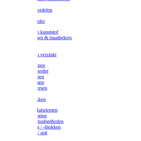
Veedrijvers
Koelift onderdelen
Antizuig
Uieronthaarder
Voerbakken kunststof
Voerscheppen & maatbekers
Hooiruiven
Hooinetten
Voerbakken verzinkt
Warmtelampen
Staartcoupeerder
Biggenkappen
Neuskrammen
Varken diversen
Zeugeband
Varkensbakken
Halsters / Halsriemen
Hoefverzorging
Lammer benodigdheden
Ramdektuig / -blokken
Vastzetpen / spit