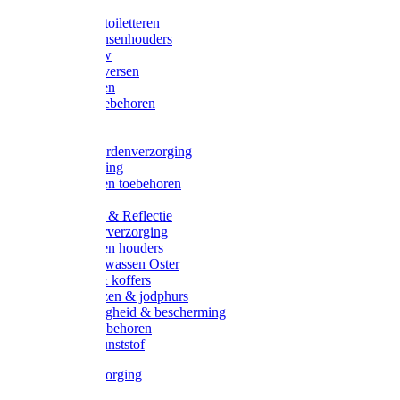
Halsters
Poetsen & toiletteren
Zadel-/Trensenhouders
Halstertouw
Halsters diversen
Hoofdstellen
Zadel & toebehoren
Longeren
Zwepen
Rapide paardenverzorging
Ruiter kleding
Hoofdstellen toebehoren
Dekens
Verlichting & Reflectie
Rapide leerverzorging
Likstenen en houders
Poetsen & wassen Oster
Poetssets & koffers
Ruiter laarzen & jodphurs
Ruiter veiligheid & bescherming
Ruiter - toebehoren
Voerbak kunststof
Klauwverzorging
Diversen