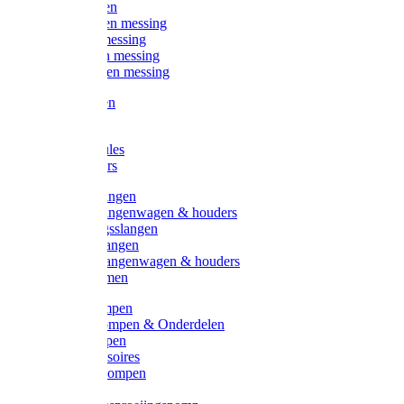
Kogelkranen
Koppelingen messing
Sproeiers messing
Tuinspuiten messing
Slangstukken messing
Handspuiten
Gieters
Kunststoftules
Regenmeters
Overige slangen
Overige slangenwagen & houders
Beregeningsslangen
Gardena slangen
Gardena slangenwagen & houders
Slangklemmen
Leader pompen
Zwengelpompen & Onderdelen
Ebara pompen
Pompaccessoires
Excellent pompen
Kinpumps