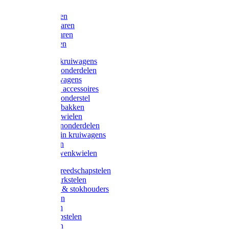
Bijlen
Snoeischaren
Heggenscharen
Takkenscharen
Snoeimessen
Landbouwkruiwagens
Kruiwagenonderdelen
Bouwkruiwagens
Kruiwagen accessoires
Kruiwagenonderstel
Kruiwagenbakken
Kruiwagenwielen
Steekwagenonderdelen
Huis en Tuin kruiwagens
Steekwagen
Bok- en Zwenkwielen
Overige gereedschapstelen
Bezem-/Harkstelen
Handvaten & stokhouders
Hamerstelen
Spadestelen
Graanschopstelen
Schopstelen