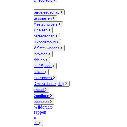
Jerrycans & Trechters
Harken
Hand-/ Kindergereedschap
Stratenmakersspullen
Sneeuw- / Mestschuivers
Baggeren & Zeisen
Elektrisch gereedschap
Boom / Struikonderhoud
Kruiwagens/ Steekwagens
Stelen / Handvaten
Tuinhulpmiddelen
Schop / Bats / Spade
Vorken & Rieken
Cultivator en krabbers
Schoffels / Onkruidbestrijding
Gazononderhoud
Hamers / Grondboor
Sledes / toebehoren
Onkruidverwijderaars
Ladders / Trappen
Werkbanken
Betonmolens