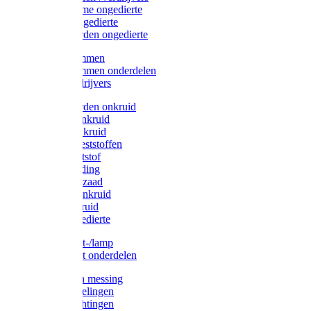
Protect Home ongedierte
Solabiol ongedierte
Protect Garden ongedierte
Mollenklemmen
Mollenklemmen onderdelen
Mollenverdrijvers
Protect Garden onkruid
Diversen onkruid
Solabiol onkruid
Solabiol meststoffen
Pokon meststof
Pokon voeding
Pokon graszaad
Roundup onkruid
Pokon onkruid
Pokon ongedierte
Vliegenkast-/lamp
Vliegenkast onderdelen
Zuigkorven messing
Geka koppelingen
Geka afdichtingen