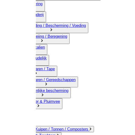
03) Afrastering
04) Veehouderij
05) Bestrijding / Bescherming / Voeding
06) Besproeiing / Beregening
07) Chemicalien
08) Huishoudelijk
09) Touwwaren / Tape
10) IJzerwaren / Gereedschappen
11) Persoonlijke bescherming
12) Kleindier & Pluimvee
Emmers / Kuipen / Tonnen / Composters