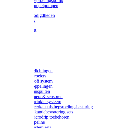
Gardena besproeiingspomp
Gardena dompelpompen
Tyleen benodigdheden
Tyleenslang
Lange bocht
Knie
T-stuk
Sok
Verloop
Nippels
Stop
Gardena afdichtingen
Gardena sproeiers
Gardena Profi system
Gardena koppelingen
Gardena tuinspuiten
Gardena timers & sensoren
Gardena Sprinklersysteem
Gardena meerkanaals bepsroeiingsbesturing
Gardena vakantiebewatering sets
Gardena Microdrip toebehoren
Gardena Pipeline
Gardena System sets