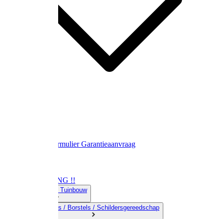
Contact
Retourformulier
Garantieaanvraag
OPRUIMING !!
01) Land-& Tuinbouw
02) Bezems / Borstels / Schildersgereedschap