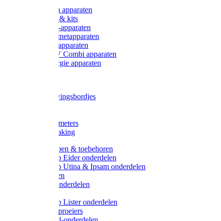
Onderdelen apparaten
Starter sets & kits
9V Batterij-apparaten
230V Lichtnetapparaten
12V Accu-apparaten
230V / 12V Combi apparaten
Zonne-energie apparaten
Tangen
Waarschuwingsbordjes
Afkuilen
Reiniging
Wegers en meters
Video bewaking
Weidepompen & toebehoren
Weidepomp Eider onderdelen
Weidepomp Utina & Ipsam onderdelen
Drinkbakken
Drinkbak onderdelen
Vlotters
Weidepomp Lister onderdelen
Nippels / Sproeiers
Drinknippel-onderdelen