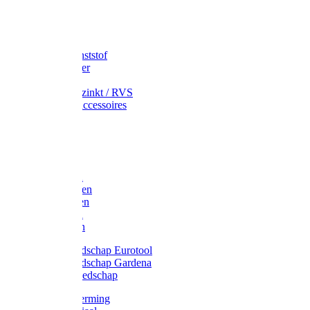
Speciekuip
Emmer kunststof
Schepemmer
Voerton
Emmer verzinkt / RVS
Regenton accessoires
Regenton
Jerrycans
Trechter
Polyharken
Gazonharken
Asfaltharken
Tuinharken
Hooiharken
Handgereedschap Eurotool
Handgereedschap Gardena
Kindergereedschap
Kniebescherming