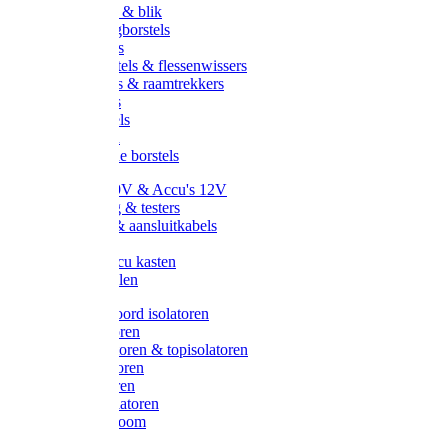
Handveger & blik
Voetenveegborstels
Handvegers
Afwasborstels & flessenwissers
Wasborstels & raamtrekkers
Tonborstels
Werkborstels
Ragebollen
Hygienische borstels
Batterijen 9V & Accu's 12V
Beveiliging & testers
Kabelsets & aansluitkabels
Aarding
Metalen accu kasten
Zonnepanelen
Draad & koord isolatoren
Ringisolatoren
Extra isolatoren & topisolatoren
Hoekisolatoren
Lintisolatoren
Afstandisolatoren
Isolatorenboom