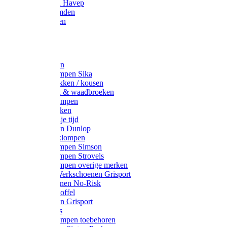
Werkjassen Havep
Thermohemden
Overhemden
Hoeden
Petten
Werksokken
Schoenklompen Sika
Thermo sokken / kousen
Lieslaarzen & waadbroeken
Houten klompen
Wandelsokken
Laarzen vrije tijd
Werklaarzen Dunlop
Kunststof klompen
Schoenklompen Simson
Schoenklompen Strovels
Schoenklompen overige merken
Wandel-/ Werkschoenen Grisport
Werkschoenen No-Risk
Klomppantoffel
Werklaarzen Grisport
Accessoires
Houten klompen toebehoren