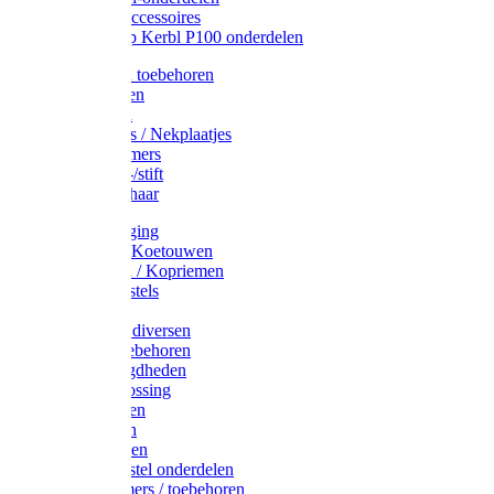
Drinkbak accessoires
Weidepomp Kerbl P100 onderdelen
Oormerken toebehoren
Enkelbanden
Oormerken
Halsplaatjes / Nekplaatjes
Kokernummers
Merkspray-/stift
Veemerkschaar
Uierverzorging
Halsters & Koetouwen
Halsriemen / Kopriemen
Koerugborstels
Koeliften
Koe / Stier diversen
Melkers toebehoren
Stalbenodigdheden
Kalververlossing
Stierenringen
Onthoornen
Kalverflessen
Koerugborstel onderdelen
Kalveremmers / toebehoren