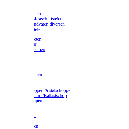
Bijlstelen
Vorkstelen
Gardena stelen
Sneeuw- /Mestschuifstelen
Stelen / Handvaten diversen
Telescoopstelen
Tuin producten
Fruitplukker
Ophangsystemen
Tuinafval
Manden
Spades
Betonschoppen
Schepbatsen
Batsen
Ballastschoppen & stalschoppen
Slijtsrip Graan- /Ballastschop
Graanschoppen
Spitvorken
Hooivorken
Mestvorken
Bietenvorken