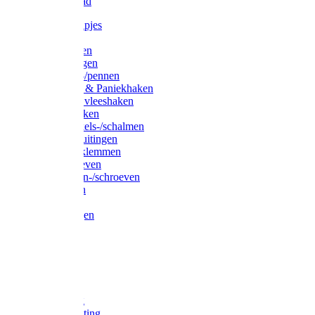
Waslijndraad
Simplexknipjes
Wervels
Sleutelringen
Gelaste ringen
Borgveren-/pennen
Musketons & Paniekhaken
S-haken & vleeshaken
Karabijnhaken
Noodschakels-/schalmen
Harp-/D-sluitingen
Staaldraadklemmen
Spanschroeven
Ringmoeren-/schroeven
Puntkousen
U-beugels
Aanlegringen
Lasthaken
Nagels
Krammen
Spijkers
Voetketting
Scheepsketting