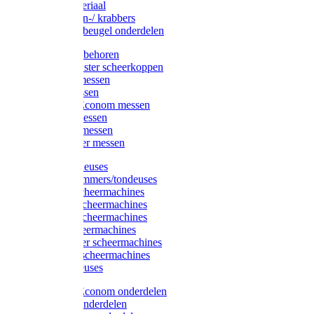
Injectiemateriaal
Hoefmessen-/ krabbers
Hoefbekapbeugel onderdelen
Messen toebehoren
Moser & Oster scheerkoppen
Hauptner messen
Liscop messen
Aesculap/Econom messen
Heiniger messen
Constanta messen
FarmClipper messen
Moser tondeuses
Overige trimmers/tondeuses
Heiniger scheermachines
Hauptner scheermachines
Aesculap scheermachines
Liscop scheermachines
FarmClipper scheermachines
Constanta scheermachines
Wahl tondeuses
Aesculap/Econom onderdelen
Hauptner onderdelen