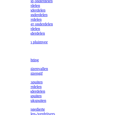
Lister/Liscop onderdelen
Eider onderdelen
Heiniger onderdelen
Constanta onderdelen
Moser onderdelen
Farm Clipper onderdelen
Oster onderdelen
TailWell onderdelen
Voerbakken pluimvee
Katten
Honden
LED verlichting
Ratten / Muizenvallen
Ratten / Muizengif
Gloria drukspuiten
Gloria onderdelen
Gardena onderdelen
Dario drukspuiten
Gardena drukspuiten
Diversen ongedierte
Insectenvallen-/verdrijvers