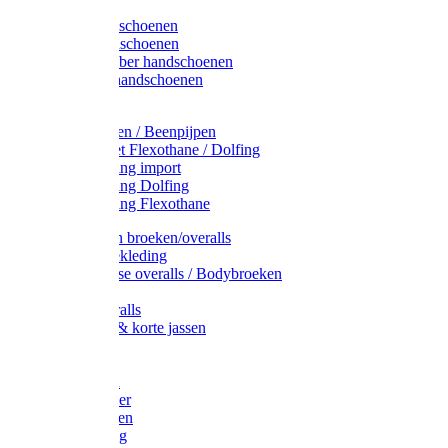
Latex handschoenen
Leren handschoenen
PVC / Rubber handschoenen
Katoenen handschoenen
Display
Plukmouwen / Beenpijpen
Reparatieset Flexothane / Dolfing
Regenkleding import
Regenkleding Dolfing
Regenkleding Flexothane
Toebehoren broeken/overalls
Signalisatiekleding
Amerikaanse overalls / Bodybroeken
Overalls
Kinderoveralls
Stofjassen & korte jassen
Werktruien
T-shirts
Werkjassen
Bodywarmer
Werkbroeken
Zaagkleding