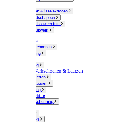
Ketting
Slijpschijven & laselektroden
Handgereedschappen
IJzerwaren bouw en tuin
Hang en sluitwerk
Disposables
Werkhandschoenen
Regenkleding
Klompen
Werkkleding
Wandel-/ Werkschoenen & Laarzen
Hoeden / Petten
Sokken / Kousen
Winterkleding
Winkelinrichting
Gelaatsbescherming
Pluimvee
Knaagdieren
Hond
Kat