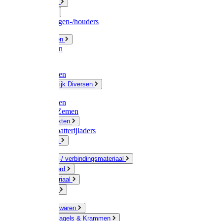
Fittingwerk
Gardena
Slangenwagen-/houders
Olie / Vetten
Chemicalien
Verven
Plasticzakken
Huishoudelijk Diversen
Matten
Zaksluitingen
Sponzen / Zemen
Zeepprodukten
Batterij & batterijladers
Zaklampen
Verpakking-/ verbindingsmateriaal
Touw / Koord
Afdekmateriaal
Staalkabel
Kleine ijzerwaren
Spijkers, Nagels & Krammen