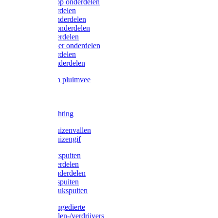
Lister/Liscop onderdelen
Eider onderdelen
Heiniger onderdelen
Constanta onderdelen
Moser onderdelen
Farm Clipper onderdelen
Oster onderdelen
TailWell onderdelen
Voerbakken pluimvee
Katten
Honden
LED verlichting
Ratten / Muizenvallen
Ratten / Muizengif
Gloria drukspuiten
Gloria onderdelen
Gardena onderdelen
Dario drukspuiten
Gardena drukspuiten
Diversen ongedierte
Insectenvallen-/verdrijvers