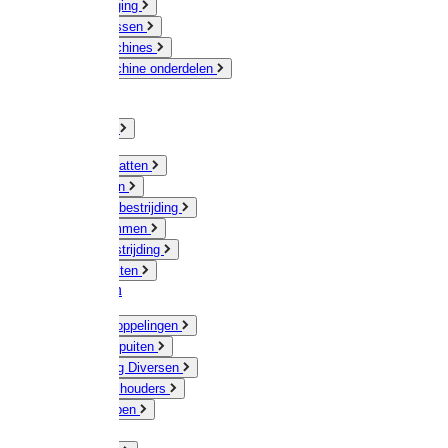
Veeverzorging
Scheermessen
Scheermachines
Scheermachine onderdelen
Huisdieren
Kippen
Verlichting
Muizen / Ratten
Drukspuiten
Ongediertebestrijding
Mollenklemmen
Onkruidbestrijding
Vliegenkasten
Meststoffen
Messing koppelingen
Gieters / Spuiten
Besproeiing Diversen
Slangen & houders
Waterpompen
Tyleen