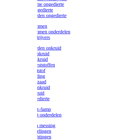
Protect Home ongedierte
Solabiol ongedierte
Protect Garden ongedierte
Mollenklemmen
Mollenklemmen onderdelen
Mollenverdrijvers
Protect Garden onkruid
Diversen onkruid
Solabiol onkruid
Solabiol meststoffen
Pokon meststof
Pokon voeding
Pokon graszaad
Roundup onkruid
Pokon onkruid
Pokon ongedierte
Vliegenkast-/lamp
Vliegenkast onderdelen
Zuigkorven messing
Geka koppelingen
Geka afdichtingen