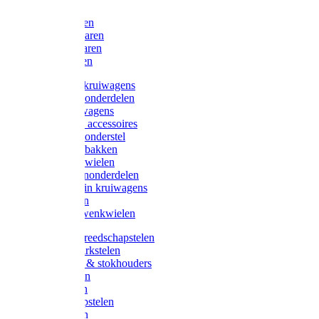
Bijlen
Snoeischaren
Heggenscharen
Takkenscharen
Snoeimessen
Landbouwkruiwagens
Kruiwagenonderdelen
Bouwkruiwagens
Kruiwagen accessoires
Kruiwagenonderstel
Kruiwagenbakken
Kruiwagenwielen
Steekwagenonderdelen
Huis en Tuin kruiwagens
Steekwagen
Bok- en Zwenkwielen
Overige gereedschapstelen
Bezem-/Harkstelen
Handvaten & stokhouders
Hamerstelen
Spadestelen
Graanschopstelen
Schopstelen