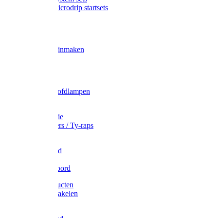
Gardena Microdrip startsets
Vet
Olie
Wecken & inmaken
Tricel
Americol
Zak- & Hoofdlampen
Lampjes
Tape en folie
Kabelbinders / Ty-raps
Bindtouw
Metselkoord
Touw
Elastisch koord
Afdekproducten
Heffen en takelen
Staalkabel