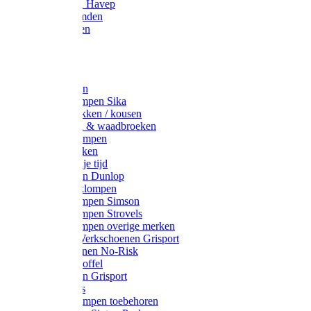
Werkjassen Havep
Thermohemden
Overhemden
Hoeden
Petten
Werksokken
Schoenklompen Sika
Thermo sokken / kousen
Lieslaarzen & waadbroeken
Houten klompen
Wandelsokken
Laarzen vrije tijd
Werklaarzen Dunlop
Kunststof klompen
Schoenklompen Simson
Schoenklompen Strovels
Schoenklompen overige merken
Wandel-/ Werkschoenen Grisport
Werkschoenen No-Risk
Klomppantoffel
Werklaarzen Grisport
Accessoires
Houten klompen toebehoren