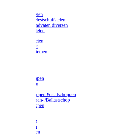
Bijlstelen
Vorkstelen
Gardena stelen
Sneeuw- /Mestschuifstelen
Stelen / Handvaten diversen
Telescoopstelen
Tuin producten
Fruitplukker
Ophangsystemen
Tuinafval
Manden
Spades
Betonschoppen
Schepbatsen
Batsen
Ballastschoppen & stalschoppen
Slijtsrip Graan- /Ballastschop
Graanschoppen
Spitvorken
Hooivorken
Mestvorken
Bietenvorken