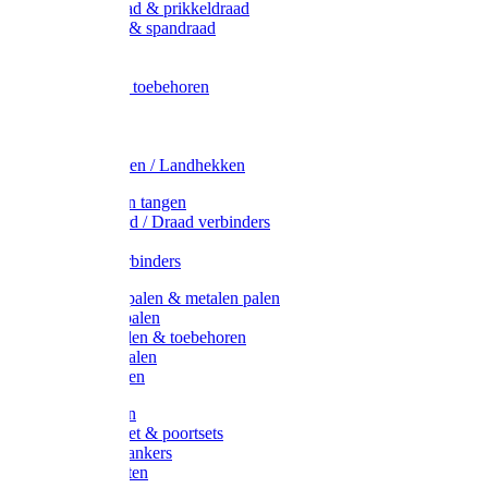
Metaal draad & prikkeldraad
Binddraad & spandraad
Gaas
Lint
Afrasternet toebehoren
Draad
Afrasternet
Koord
Weidehekken / Landhekken
Spanners en tangen
Lint / Koord / Draad verbinders
Haspels
Litzclip verbinders
Recycling palen & metalen palen
Kunststof palen
T-Post t-palen & toebehoren
Glasfiber palen
Houten palen
Poortgrepen
Doorgangset & poortsets
Poortgreepankers
Weidepoorten