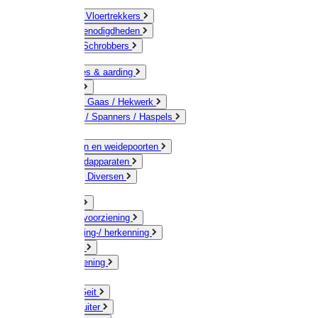
Bezems & Vloertrekkers
Schildersbenodigdheden
Borstels / Schrobbers
Accessoires & aarding
Isolatoren
Geleiders / Gaas / Hekwerk
Verbinders / Spanners / Haspels
Palen
Doorgangen en weidepoorten
Schrikdraadapparaten
Afrastering Diversen
Erf & Stal
Drinkwatervoorziening
Veemarkering-/ herkenning
Koe / Stier
Voervoorziening
Varken
Schaap / Geit
Paard & Ruiter