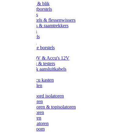
Handveger & blik
Voetenveegborstels
Handvegers
Afwasborstels & flessenwissers
Wasborstels & raamtrekkers
Tonborstels
Werkborstels
Ragebollen
Hygienische borstels
Batterijen 9V & Accu's 12V
Beveiliging & testers
Kabelsets & aansluitkabels
Aarding
Metalen accu kasten
Zonnepanelen
Draad & koord isolatoren
Ringisolatoren
Extra isolatoren & topisolatoren
Hoekisolatoren
Lintisolatoren
Afstandisolatoren
Isolatorenboom