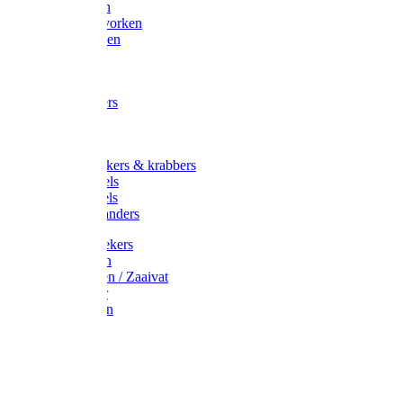
Maisvorken
Aardappelvorken
Vijgenvorken
Strohaak
Cultivators
Tuinkrabbers
Hakken
Schoffels
Onkruidstekers & krabbers
Hartschoffels
Ruitschoffels
Onkruidbranders
Graskantstekers
Verticuteren
Strooiwagen / Zaaivat
Grasmaaier
Grasscharen
Gazonrol
Trimmer
Grondboor
Tuinhamer