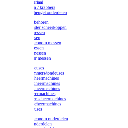
Injectiemateriaal
Hoefmessen-/ krabbers
Hoefbekapbeugel onderdelen
Messen toebehoren
Moser & Oster scheerkoppen
Hauptner messen
Liscop messen
Aesculap/Econom messen
Heiniger messen
Constanta messen
FarmClipper messen
Moser tondeuses
Overige trimmers/tondeuses
Heiniger scheermachines
Hauptner scheermachines
Aesculap scheermachines
Liscop scheermachines
FarmClipper scheermachines
Constanta scheermachines
Wahl tondeuses
Aesculap/Econom onderdelen
Hauptner onderdelen