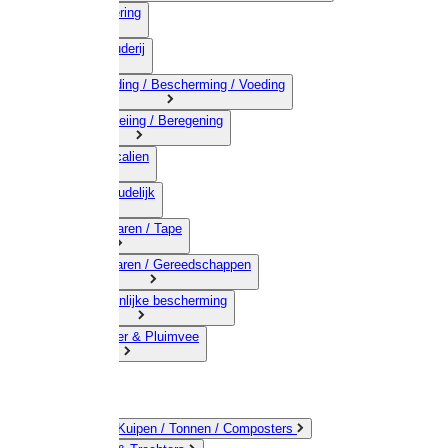
03) Afrastering
04) Veehouderij
05) Bestrijding / Bescherming / Voeding
06) Besproeiing / Beregening
07) Chemicalien
08) Huishoudelijk
09) Touwwaren / Tape
10) IJzerwaren / Gereedschappen
11) Persoonlijke bescherming
12) Kleindier & Pluimvee
Emmers / Kuipen / Tonnen / Composters