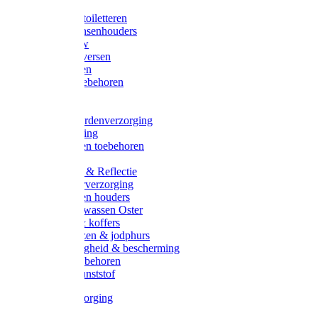
Halsters
Poetsen & toiletteren
Zadel-/Trensenhouders
Halstertouw
Halsters diversen
Hoofdstellen
Zadel & toebehoren
Longeren
Zwepen
Rapide paardenverzorging
Ruiter kleding
Hoofdstellen toebehoren
Dekens
Verlichting & Reflectie
Rapide leerverzorging
Likstenen en houders
Poetsen & wassen Oster
Poetssets & koffers
Ruiter laarzen & jodphurs
Ruiter veiligheid & bescherming
Ruiter - toebehoren
Voerbak kunststof
Klauwverzorging
Diversen