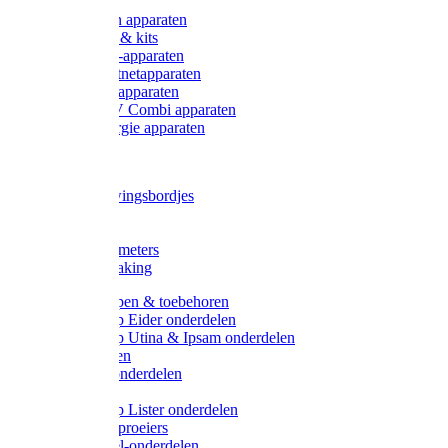
Onderdelen apparaten
Starter sets & kits
9V Batterij-apparaten
230V Lichtnetapparaten
12V Accu-apparaten
230V / 12V Combi apparaten
Zonne-energie apparaten
Tangen
Waarschuwingsbordjes
Afkuilen
Reiniging
Wegers en meters
Video bewaking
Weidepompen & toebehoren
Weidepomp Eider onderdelen
Weidepomp Utina & Ipsam onderdelen
Drinkbakken
Drinkbak onderdelen
Vlotters
Weidepomp Lister onderdelen
Nippels / Sproeiers
Drinknippel-onderdelen