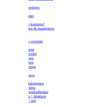
Veedrijvers
Koelift onderdelen
Antizuig
Uieronthaarder
Voerbakken kunststof
Voerscheppen & maatbekers
Hooiruiven
Hooinetten
Voerbakken verzinkt
Warmtelampen
Staartcoupeerder
Biggenkappen
Neuskrammen
Varken diversen
Zeugeband
Varkensbakken
Halsters / Halsriemen
Hoefverzorging
Lammer benodigdheden
Ramdektuig / -blokken
Vastzetpen / spit