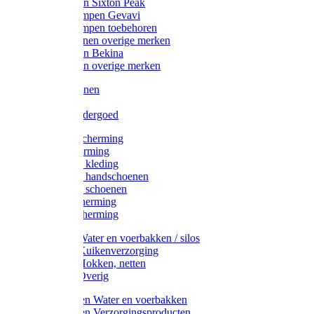
Werklaarzen Sixton Peak
Schoenklompen Gevavi
Schoenklompen toebehoren
Werkschoenen overige merken
Werklaarzen Bekina
Werklaarzen overige merken
Handschoenen
Mutsen
Thermo ondergoed
Gehoorbescherming
Oogbescherming
Disposable kleding
Disposable handschoenen
Disposable schoenen
Mondbescherming
Hoofdbescherming
Pluimvee Water en voerbakken / silos
Pluimvee Kuikenverzorging
Pluimvee Hokken, netten
Pluimvee Overig
Knaagdieren Water en voerbakken
Knaagdieren Verzorgingsproducten