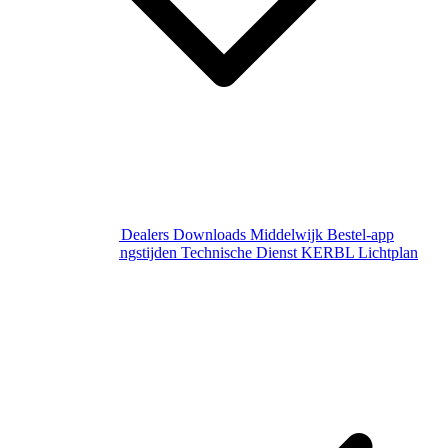
Over Middelwijk
Dealers
Downloads
Middelwijk Bestel-app
Gewijzigde openingstijden
Technische Dienst
KERBL Lichtplan
Aanvraag
Contact