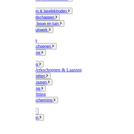
Ketting
Slijpschijven & laselektroden
Handgereedschappen
IJzerwaren bouw en tuin
Hang en sluitwerk
Disposables
Werkhandschoenen
Regenkleding
Klompen
Werkkleding
Wandel-/ Werkschoenen & Laarzen
Hoeden / Petten
Sokken / Kousen
Winterkleding
Winkelinrichting
Gelaatsbescherming
Pluimvee
Knaagdieren
Hond
Kat