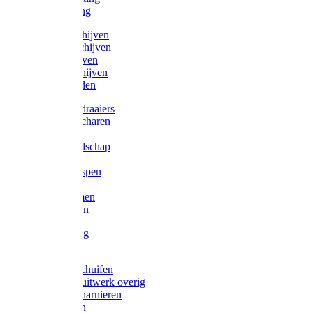
Victorketting
Afbraamschijven
Doorslijpschijven
Lamelschijven
Diamantschijven
Laselektroden
Schroevendraaiers
Tangen / Scharen
Zagen
Meetgereedschap
Beitels
Vijlen / Raspen
Sleutels
Lijmklemmen
Waterpassen
Bouwbeslag
Tuinbeslag
Grendels/schuifen
Hang en sluitwerk overig
Hengen/scharnieren
Scharnieren