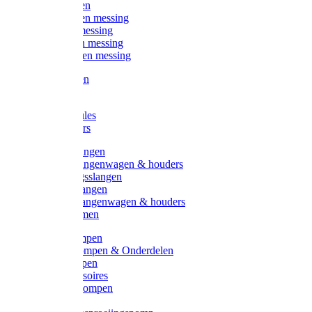
Kogelkranen
Koppelingen messing
Sproeiers messing
Tuinspuiten messing
Slangstukken messing
Handspuiten
Gieters
Kunststoftules
Regenmeters
Overige slangen
Overige slangenwagen & houders
Beregeningsslangen
Gardena slangen
Gardena slangenwagen & houders
Slangklemmen
Leader pompen
Zwengelpompen & Onderdelen
Ebara pompen
Pompaccessoires
Excellent pompen
Kinpumps