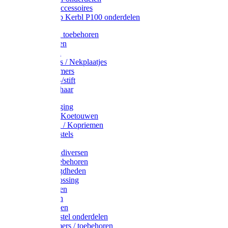
Drinkbak accessoires
Weidepomp Kerbl P100 onderdelen
Oormerken toebehoren
Enkelbanden
Oormerken
Halsplaatjes / Nekplaatjes
Kokernummers
Merkspray-/stift
Veemerkschaar
Uierverzorging
Halsters & Koetouwen
Halsriemen / Kopriemen
Koerugborstels
Koeliften
Koe / Stier diversen
Melkers toebehoren
Stalbenodigdheden
Kalververlossing
Stierenringen
Onthoornen
Kalverflessen
Koerugborstel onderdelen
Kalveremmers / toebehoren