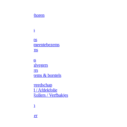
Voorhamer
Hamers
Slede toebehoren
Sledes
Composters
Straatbezems
Stads- / Gemeentebezems
Terrasbezems
Stalbezems
Gootbezems
Kamer-/Zaalvegers
Vloertrekkers
Onkruidbezems & borstels
Schildersgereedschap
Afplakband / Afdekfolie
Kwasten / Rollers / Verfbakjes
Mixers
Afdekfoliën
Messen
Schuurpapier
Luiwagens