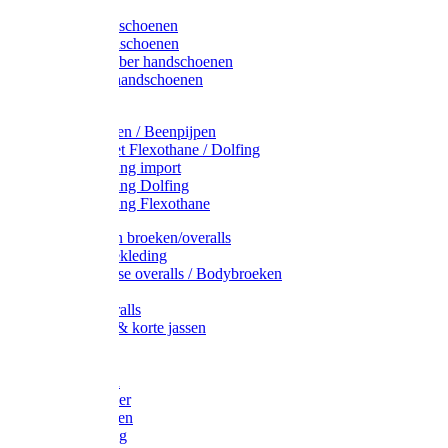
Latex handschoenen
Leren handschoenen
PVC / Rubber handschoenen
Katoenen handschoenen
Display
Plukmouwen / Beenpijpen
Reparatieset Flexothane / Dolfing
Regenkleding import
Regenkleding Dolfing
Regenkleding Flexothane
Toebehoren broeken/overalls
Signalisatiekleding
Amerikaanse overalls / Bodybroeken
Overalls
Kinderoveralls
Stofjassen & korte jassen
Werktruien
T-shirts
Werkjassen
Bodywarmer
Werkbroeken
Zaagkleding