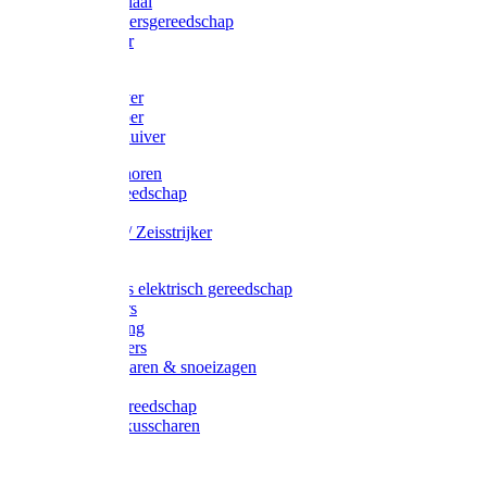
Afzetmateriaal
Stratenmakersgereedschap
Straathamer
Koevoeten
Mestschuiver
Mestschraper
Sneeuwschuiver
Zeis toebehoren
Baggergereedschap
Zeisen
Wetstenen / Zeisstrijker
Zeisboom
Accessoires elektrisch gereedschap
Grasmaaiers
Tuinreiniging
Robotmaaiers
Heggenscharen & snoeizagen
Trimmers
Klussen gereedschap
Gras & buxusscharen
Snoeizaag
Boomband