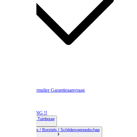
Contact
Retourformulier
Garantieaanvraag
OPRUIMING !!
01) Land-& Tuinbouw
02) Bezems / Borstels / Schildersgereedschap