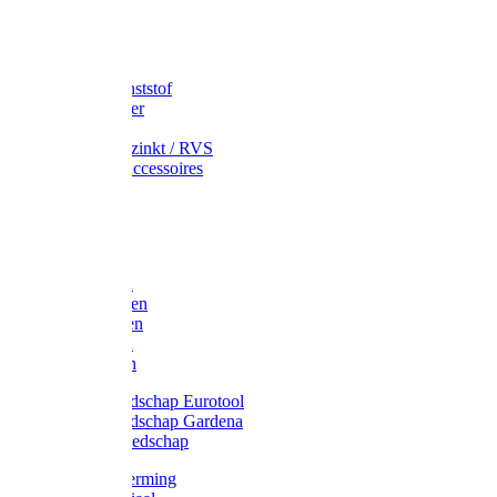
Speciekuip
Emmer kunststof
Schepemmer
Voerton
Emmer verzinkt / RVS
Regenton accessoires
Regenton
Jerrycans
Trechter
Polyharken
Gazonharken
Asfaltharken
Tuinharken
Hooiharken
Handgereedschap Eurotool
Handgereedschap Gardena
Kindergereedschap
Kniebescherming