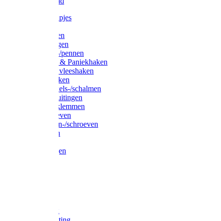
Waslijndraad
Simplexknipjes
Wervels
Sleutelringen
Gelaste ringen
Borgveren-/pennen
Musketons & Paniekhaken
S-haken & vleeshaken
Karabijnhaken
Noodschakels-/schalmen
Harp-/D-sluitingen
Staaldraadklemmen
Spanschroeven
Ringmoeren-/schroeven
Puntkousen
U-beugels
Aanlegringen
Lasthaken
Nagels
Krammen
Spijkers
Voetketting
Scheepsketting