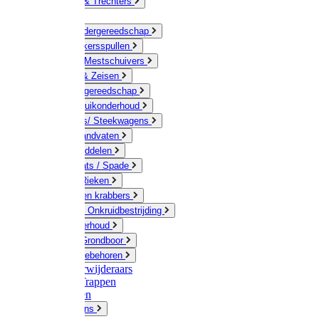
Jerrycans & Trechters
Harken
Hand-/ Kindergereedschap
Stratenmakersspullen
Sneeuw- / Mestschuivers
Baggeren & Zeisen
Elektrisch gereedschap
Boom / Struikonderhoud
Kruiwagens/ Steekwagens
Stelen / Handvaten
Tuinhulpmiddelen
Schop / Bats / Spade
Vorken & Rieken
Cultivator en krabbers
Schoffels / Onkruidbestrijding
Gazononderhoud
Hamers / Grondboor
Sledes / toebehoren
Onkruidverwijderaars
Ladders / Trappen
Werkbanken
Betonmolens