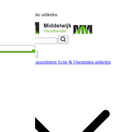
Ruim
17.000
unieke artikelen
Categorieën
Nieuw in ons assortiment
Actie & Opruiming artikelen
Extra