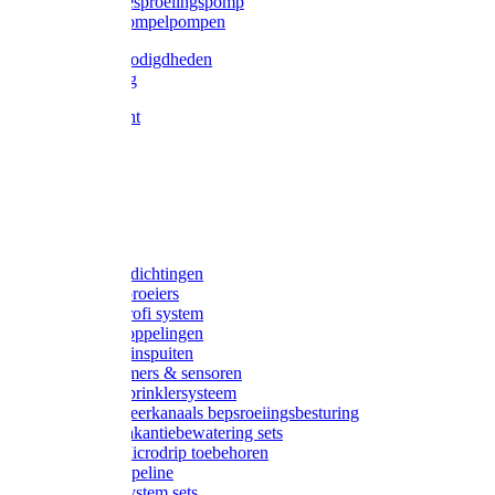
Gardena besproeiingspomp
Gardena dompelpompen
Tyleen benodigdheden
Tyleenslang
Lange bocht
Knie
T-stuk
Sok
Verloop
Nippels
Stop
Gardena afdichtingen
Gardena sproeiers
Gardena Profi system
Gardena koppelingen
Gardena tuinspuiten
Gardena timers & sensoren
Gardena Sprinklersysteem
Gardena meerkanaals bepsroeiingsbesturing
Gardena vakantiebewatering sets
Gardena Microdrip toebehoren
Gardena Pipeline
Gardena System sets