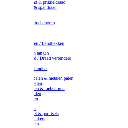
Metaal draad & prikkeldraad
Binddraad & spandraad
Gaas
Lint
Afrasternet toebehoren
Draad
Afrasternet
Koord
Weidehekken / Landhekken
Spanners en tangen
Lint / Koord / Draad verbinders
Haspels
Litzclip verbinders
Recycling palen & metalen palen
Kunststof palen
T-Post t-palen & toebehoren
Glasfiber palen
Houten palen
Poortgrepen
Doorgangset & poortsets
Poortgreepankers
Weidepoorten