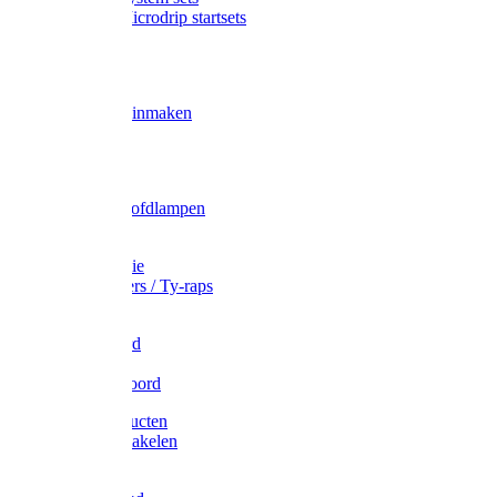
Gardena Microdrip startsets
Vet
Olie
Wecken & inmaken
Tricel
Americol
Zak- & Hoofdlampen
Lampjes
Tape en folie
Kabelbinders / Ty-raps
Bindtouw
Metselkoord
Touw
Elastisch koord
Afdekproducten
Heffen en takelen
Staalkabel