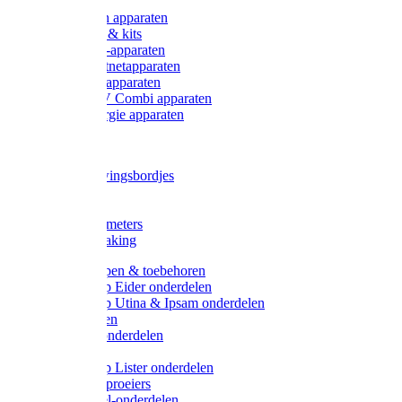
Onderdelen apparaten
Starter sets & kits
9V Batterij-apparaten
230V Lichtnetapparaten
12V Accu-apparaten
230V / 12V Combi apparaten
Zonne-energie apparaten
Tangen
Waarschuwingsbordjes
Afkuilen
Reiniging
Wegers en meters
Video bewaking
Weidepompen & toebehoren
Weidepomp Eider onderdelen
Weidepomp Utina & Ipsam onderdelen
Drinkbakken
Drinkbak onderdelen
Vlotters
Weidepomp Lister onderdelen
Nippels / Sproeiers
Drinknippel-onderdelen