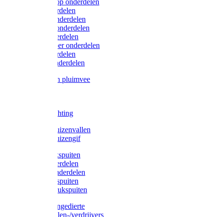
Lister/Liscop onderdelen
Eider onderdelen
Heiniger onderdelen
Constanta onderdelen
Moser onderdelen
Farm Clipper onderdelen
Oster onderdelen
TailWell onderdelen
Voerbakken pluimvee
Katten
Honden
LED verlichting
Ratten / Muizenvallen
Ratten / Muizengif
Gloria drukspuiten
Gloria onderdelen
Gardena onderdelen
Dario drukspuiten
Gardena drukspuiten
Diversen ongedierte
Insectenvallen-/verdrijvers