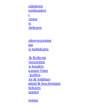
Halsters
Poetsen & toiletteren
Zadel-/Trensenhouders
Halstertouw
Halsters diversen
Hoofdstellen
Zadel & toebehoren
Longeren
Zwepen
Rapide paardenverzorging
Ruiter kleding
Hoofdstellen toebehoren
Dekens
Verlichting & Reflectie
Rapide leerverzorging
Likstenen en houders
Poetsen & wassen Oster
Poetssets & koffers
Ruiter laarzen & jodphurs
Ruiter veiligheid & bescherming
Ruiter - toebehoren
Voerbak kunststof
Klauwverzorging
Diversen