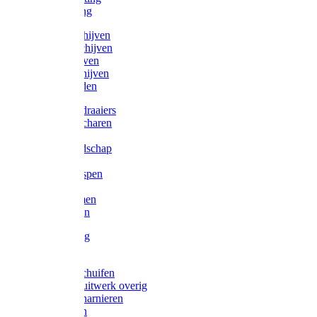
Victorketting
Afbraamschijven
Doorslijpschijven
Lamelschijven
Diamantschijven
Laselektroden
Schroevendraaiers
Tangen / Scharen
Zagen
Meetgereedschap
Beitels
Vijlen / Raspen
Sleutels
Lijmklemmen
Waterpassen
Bouwbeslag
Tuinbeslag
Grendels/schuifen
Hang en sluitwerk overig
Hengen/scharnieren
Scharnieren