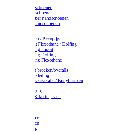
Latex handschoenen
Leren handschoenen
PVC / Rubber handschoenen
Katoenen handschoenen
Display
Plukmouwen / Beenpijpen
Reparatieset Flexothane / Dolfing
Regenkleding import
Regenkleding Dolfing
Regenkleding Flexothane
Toebehoren broeken/overalls
Signalisatiekleding
Amerikaanse overalls / Bodybroeken
Overalls
Kinderoveralls
Stofjassen & korte jassen
Werktruien
T-shirts
Werkjassen
Bodywarmer
Werkbroeken
Zaagkleding