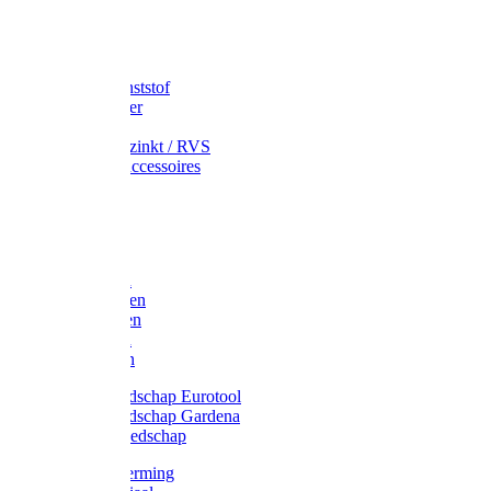
Speciekuip
Emmer kunststof
Schepemmer
Voerton
Emmer verzinkt / RVS
Regenton accessoires
Regenton
Jerrycans
Trechter
Polyharken
Gazonharken
Asfaltharken
Tuinharken
Hooiharken
Handgereedschap Eurotool
Handgereedschap Gardena
Kindergereedschap
Kniebescherming