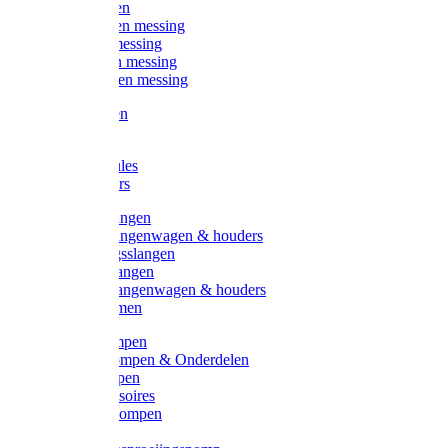
Kogelkranen
Koppelingen messing
Sproeiers messing
Tuinspuiten messing
Slangstukken messing
Handspuiten
Gieters
Kunststoftules
Regenmeters
Overige slangen
Overige slangenwagen & houders
Beregeningsslangen
Gardena slangen
Gardena slangenwagen & houders
Slangklemmen
Leader pompen
Zwengelpompen & Onderdelen
Ebara pompen
Pompaccessoires
Excellent pompen
Kinpumps