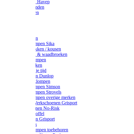
Werkjassen Havep
Thermohemden
Overhemden
Hoeden
Petten
Werksokken
Schoenklompen Sika
Thermo sokken / kousen
Lieslaarzen & waadbroeken
Houten klompen
Wandelsokken
Laarzen vrije tijd
Werklaarzen Dunlop
Kunststof klompen
Schoenklompen Simson
Schoenklompen Strovels
Schoenklompen overige merken
Wandel-/ Werkschoenen Grisport
Werkschoenen No-Risk
Klomppantoffel
Werklaarzen Grisport
Accessoires
Houten klompen toebehoren