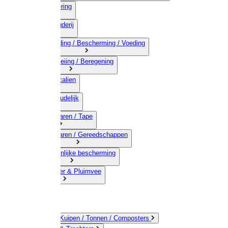
03) Afrastering
04) Veehouderij
05) Bestrijding / Bescherming / Voeding
06) Besproeiing / Beregening
07) Chemicalien
08) Huishoudelijk
09) Touwwaren / Tape
10) IJzerwaren / Gereedschappen
11) Persoonlijke bescherming
12) Kleindier & Pluimvee
Emmers / Kuipen / Tonnen / Composters