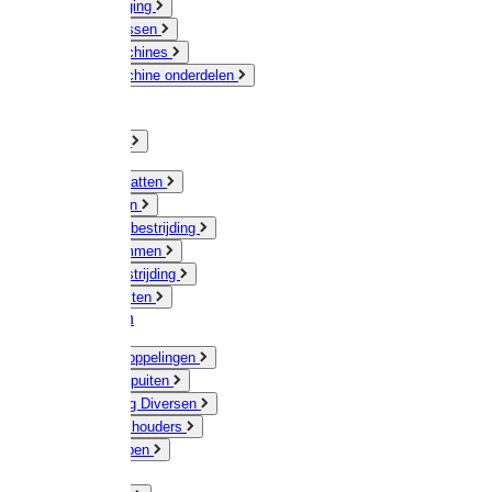
Veeverzorging
Scheermessen
Scheermachines
Scheermachine onderdelen
Huisdieren
Kippen
Verlichting
Muizen / Ratten
Drukspuiten
Ongediertebestrijding
Mollenklemmen
Onkruidbestrijding
Vliegenkasten
Meststoffen
Messing koppelingen
Gieters / Spuiten
Besproeiing Diversen
Slangen & houders
Waterpompen
Tyleen