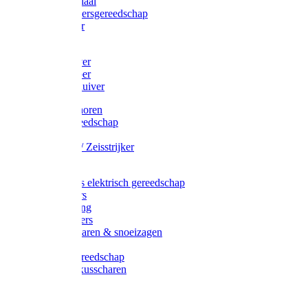
Afzetmateriaal
Stratenmakersgereedschap
Straathamer
Koevoeten
Mestschuiver
Mestschraper
Sneeuwschuiver
Zeis toebehoren
Baggergereedschap
Zeisen
Wetstenen / Zeisstrijker
Zeisboom
Accessoires elektrisch gereedschap
Grasmaaiers
Tuinreiniging
Robotmaaiers
Heggenscharen & snoeizagen
Trimmers
Klussen gereedschap
Gras & buxusscharen
Snoeizaag
Boomband