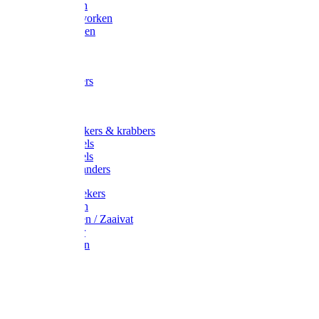
Maisvorken
Aardappelvorken
Vijgenvorken
Strohaak
Cultivators
Tuinkrabbers
Hakken
Schoffels
Onkruidstekers & krabbers
Hartschoffels
Ruitschoffels
Onkruidbranders
Graskantstekers
Verticuteren
Strooiwagen / Zaaivat
Grasmaaier
Grasscharen
Gazonrol
Trimmer
Grondboor
Tuinhamer