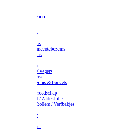
Voorhamer
Hamers
Slede toebehoren
Sledes
Composters
Straatbezems
Stads- / Gemeentebezems
Terrasbezems
Stalbezems
Gootbezems
Kamer-/Zaalvegers
Vloertrekkers
Onkruidbezems & borstels
Schildersgereedschap
Afplakband / Afdekfolie
Kwasten / Rollers / Verfbakjes
Mixers
Afdekfoliën
Messen
Schuurpapier
Luiwagens