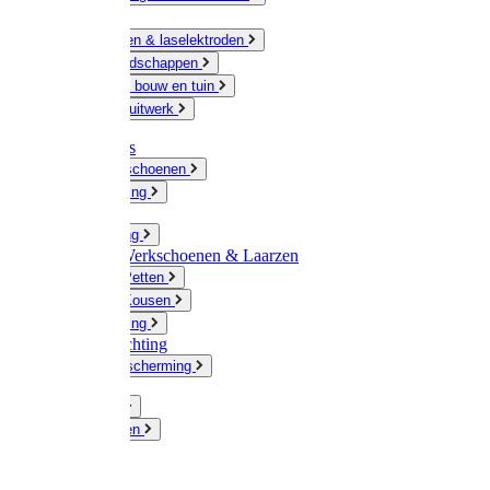
Ketting
Slijpschijven & laselektroden
Handgereedschappen
IJzerwaren bouw en tuin
Hang en sluitwerk
Disposables
Werkhandschoenen
Regenkleding
Klompen
Werkkleding
Wandel-/ Werkschoenen & Laarzen
Hoeden / Petten
Sokken / Kousen
Winterkleding
Winkelinrichting
Gelaatsbescherming
Pluimvee
Knaagdieren
Hond
Kat