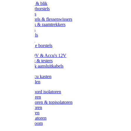
Handveger & blik
Voetenveegborstels
Handvegers
Afwasborstels & flessenwissers
Wasborstels & raamtrekkers
Tonborstels
Werkborstels
Ragebollen
Hygienische borstels
Batterijen 9V & Accu's 12V
Beveiliging & testers
Kabelsets & aansluitkabels
Aarding
Metalen accu kasten
Zonnepanelen
Draad & koord isolatoren
Ringisolatoren
Extra isolatoren & topisolatoren
Hoekisolatoren
Lintisolatoren
Afstandisolatoren
Isolatorenboom