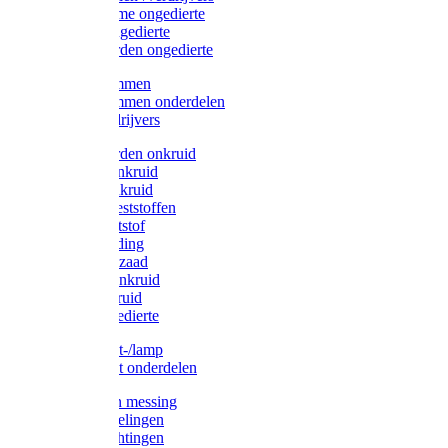
Protect Home ongedierte
Solabiol ongedierte
Protect Garden ongedierte
Mollenklemmen
Mollenklemmen onderdelen
Mollenverdrijvers
Protect Garden onkruid
Diversen onkruid
Solabiol onkruid
Solabiol meststoffen
Pokon meststof
Pokon voeding
Pokon graszaad
Roundup onkruid
Pokon onkruid
Pokon ongedierte
Vliegenkast-/lamp
Vliegenkast onderdelen
Zuigkorven messing
Geka koppelingen
Geka afdichtingen