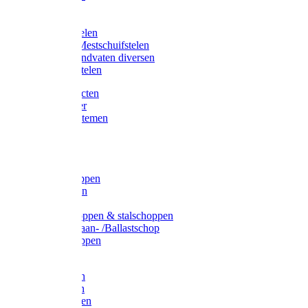
Bijlstelen
Vorkstelen
Gardena stelen
Sneeuw- /Mestschuifstelen
Stelen / Handvaten diversen
Telescoopstelen
Tuin producten
Fruitplukker
Ophangsystemen
Tuinafval
Manden
Spades
Betonschoppen
Schepbatsen
Batsen
Ballastschoppen & stalschoppen
Slijtsrip Graan- /Ballastschop
Graanschoppen
Spitvorken
Hooivorken
Mestvorken
Bietenvorken