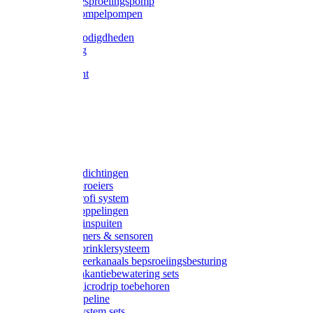
Gardena besproeiingspomp
Gardena dompelpompen
Tyleen benodigdheden
Tyleenslang
Lange bocht
Knie
T-stuk
Sok
Verloop
Nippels
Stop
Gardena afdichtingen
Gardena sproeiers
Gardena Profi system
Gardena koppelingen
Gardena tuinspuiten
Gardena timers & sensoren
Gardena Sprinklersysteem
Gardena meerkanaals bepsroeiingsbesturing
Gardena vakantiebewatering sets
Gardena Microdrip toebehoren
Gardena Pipeline
Gardena System sets