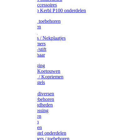
Drinkbak accessoires
Weidepomp Kerbl P100 onderdelen
Oormerken toebehoren
Enkelbanden
Oormerken
Halsplaatjes / Nekplaatjes
Kokernummers
Merkspray-/stift
Veemerkschaar
Uierverzorging
Halsters & Koetouwen
Halsriemen / Kopriemen
Koerugborstels
Koeliften
Koe / Stier diversen
Melkers toebehoren
Stalbenodigdheden
Kalververlossing
Stierenringen
Onthoornen
Kalverflessen
Koerugborstel onderdelen
Kalveremmers / toebehoren