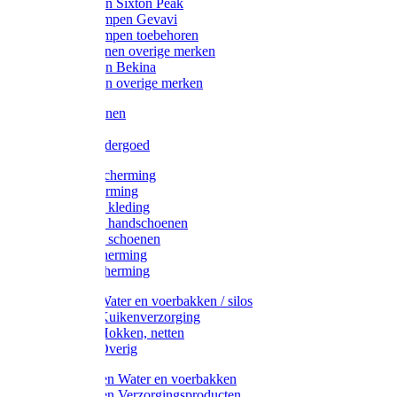
Werklaarzen Sixton Peak
Schoenklompen Gevavi
Schoenklompen toebehoren
Werkschoenen overige merken
Werklaarzen Bekina
Werklaarzen overige merken
Handschoenen
Mutsen
Thermo ondergoed
Gehoorbescherming
Oogbescherming
Disposable kleding
Disposable handschoenen
Disposable schoenen
Mondbescherming
Hoofdbescherming
Pluimvee Water en voerbakken / silos
Pluimvee Kuikenverzorging
Pluimvee Hokken, netten
Pluimvee Overig
Knaagdieren Water en voerbakken
Knaagdieren Verzorgingsproducten