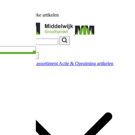
Ruim
17.000
unieke artikelen
Categorieën
Nieuw in ons assortiment
Actie & Opruiming artikelen
Extra