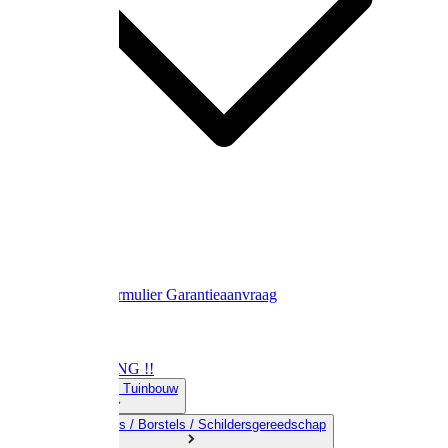
Contact
Retourformulier
Garantieaanvraag
OPRUIMING !!
01) Land-& Tuinbouw
02) Bezems / Borstels / Schildersgereedschap