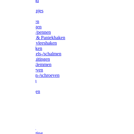
Waslijndraad
Simplexknipjes
Wervels
Sleutelringen
Gelaste ringen
Borgveren-/pennen
Musketons & Paniekhaken
S-haken & vleeshaken
Karabijnhaken
Noodschakels-/schalmen
Harp-/D-sluitingen
Staaldraadklemmen
Spanschroeven
Ringmoeren-/schroeven
Puntkousen
U-beugels
Aanlegringen
Lasthaken
Nagels
Krammen
Spijkers
Voetketting
Scheepsketting