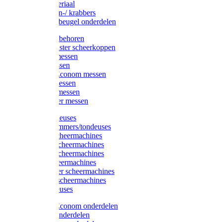
Injectiemateriaal
Hoefmessen-/ krabbers
Hoefbekapbeugel onderdelen
Messen toebehoren
Moser & Oster scheerkoppen
Hauptner messen
Liscop messen
Aesculap/Econom messen
Heiniger messen
Constanta messen
FarmClipper messen
Moser tondeuses
Overige trimmers/tondeuses
Heiniger scheermachines
Hauptner scheermachines
Aesculap scheermachines
Liscop scheermachines
FarmClipper scheermachines
Constanta scheermachines
Wahl tondeuses
Aesculap/Econom onderdelen
Hauptner onderdelen