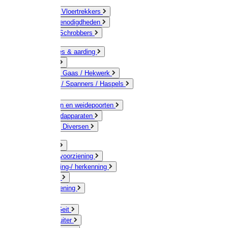
Bezems & Vloertrekkers
Schildersbenodigdheden
Borstels / Schrobbers
Accessoires & aarding
Isolatoren
Geleiders / Gaas / Hekwerk
Verbinders / Spanners / Haspels
Palen
Doorgangen en weidepoorten
Schrikdraadapparaten
Afrastering Diversen
Erf & Stal
Drinkwatervoorziening
Veemarkering-/ herkenning
Koe / Stier
Voervoorziening
Varken
Schaap / Geit
Paard & Ruiter