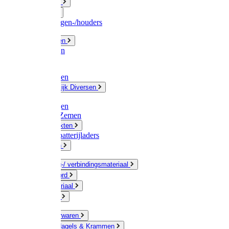
Fittingwerk
Gardena
Slangenwagen-/houders
Olie / Vetten
Chemicalien
Verven
Plasticzakken
Huishoudelijk Diversen
Matten
Zaksluitingen
Sponzen / Zemen
Zeepprodukten
Batterij & batterijladers
Zaklampen
Verpakking-/ verbindingsmateriaal
Touw / Koord
Afdekmateriaal
Staalkabel
Kleine ijzerwaren
Spijkers, Nagels & Krammen