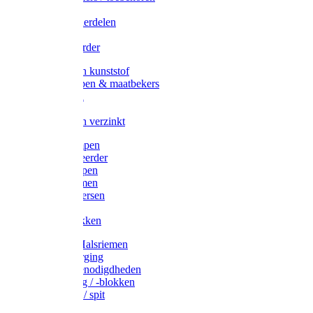
Veedrijvers
Koelift onderdelen
Antizuig
Uieronthaarder
Voerbakken kunststof
Voerscheppen & maatbekers
Hooiruiven
Hooinetten
Voerbakken verzinkt
Warmtelampen
Staartcoupeerder
Biggenkappen
Neuskrammen
Varken diversen
Zeugeband
Varkensbakken
Halsters / Halsriemen
Hoefverzorging
Lammer benodigdheden
Ramdektuig / -blokken
Vastzetpen / spit