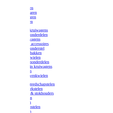
Bijlen
Snoeischaren
Heggenscharen
Takkenscharen
Snoeimessen
Landbouwkruiwagens
Kruiwagenonderdelen
Bouwkruiwagens
Kruiwagen accessoires
Kruiwagenonderstel
Kruiwagenbakken
Kruiwagenwielen
Steekwagenonderdelen
Huis en Tuin kruiwagens
Steekwagen
Bok- en Zwenkwielen
Overige gereedschapstelen
Bezem-/Harkstelen
Handvaten & stokhouders
Hamerstelen
Spadestelen
Graanschopstelen
Schopstelen