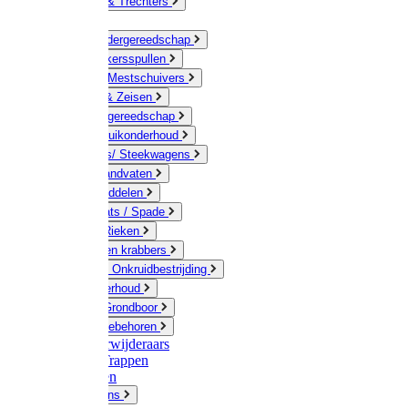
Jerrycans & Trechters
Harken
Hand-/ Kindergereedschap
Stratenmakersspullen
Sneeuw- / Mestschuivers
Baggeren & Zeisen
Elektrisch gereedschap
Boom / Struikonderhoud
Kruiwagens/ Steekwagens
Stelen / Handvaten
Tuinhulpmiddelen
Schop / Bats / Spade
Vorken & Rieken
Cultivator en krabbers
Schoffels / Onkruidbestrijding
Gazononderhoud
Hamers / Grondboor
Sledes / toebehoren
Onkruidverwijderaars
Ladders / Trappen
Werkbanken
Betonmolens