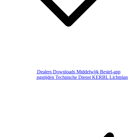
Over Middelwijk
Dealers
Downloads
Middelwijk Bestel-app
Gewijzigde openingstijden
Technische Dienst
KERBL Lichtplan
Aanvraag
Contact