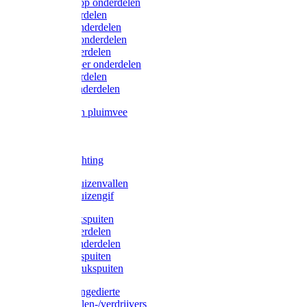
Lister/Liscop onderdelen
Eider onderdelen
Heiniger onderdelen
Constanta onderdelen
Moser onderdelen
Farm Clipper onderdelen
Oster onderdelen
TailWell onderdelen
Voerbakken pluimvee
Katten
Honden
LED verlichting
Ratten / Muizenvallen
Ratten / Muizengif
Gloria drukspuiten
Gloria onderdelen
Gardena onderdelen
Dario drukspuiten
Gardena drukspuiten
Diversen ongedierte
Insectenvallen-/verdrijvers