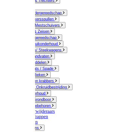
Jerrycans & Trechters
Harken
Hand-/ Kindergereedschap
Stratenmakersspullen
Sneeuw- / Mestschuivers
Baggeren & Zeisen
Elektrisch gereedschap
Boom / Struikonderhoud
Kruiwagens/ Steekwagens
Stelen / Handvaten
Tuinhulpmiddelen
Schop / Bats / Spade
Vorken & Rieken
Cultivator en krabbers
Schoffels / Onkruidbestrijding
Gazononderhoud
Hamers / Grondboor
Sledes / toebehoren
Onkruidverwijderaars
Ladders / Trappen
Werkbanken
Betonmolens