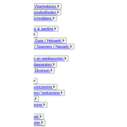
Bezems & Vloertrekkers
Schildersbenodigdheden
Borstels / Schrobbers
Accessoires & aarding
Isolatoren
Geleiders / Gaas / Hekwerk
Verbinders / Spanners / Haspels
Palen
Doorgangen en weidepoorten
Schrikdraadapparaten
Afrastering Diversen
Erf & Stal
Drinkwatervoorziening
Veemarkering-/ herkenning
Koe / Stier
Voervoorziening
Varken
Schaap / Geit
Paard & Ruiter