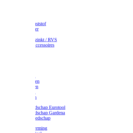
Speciekuip
Emmer kunststof
Schepemmer
Voerton
Emmer verzinkt / RVS
Regenton accessoires
Regenton
Jerrycans
Trechter
Polyharken
Gazonharken
Asfaltharken
Tuinharken
Hooiharken
Handgereedschap Eurotool
Handgereedschap Gardena
Kindergereedschap
Kniebescherming