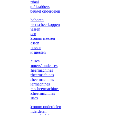
Injectiemateriaal
Hoefmessen-/ krabbers
Hoefbekapbeugel onderdelen
Messen toebehoren
Moser & Oster scheerkoppen
Hauptner messen
Liscop messen
Aesculap/Econom messen
Heiniger messen
Constanta messen
FarmClipper messen
Moser tondeuses
Overige trimmers/tondeuses
Heiniger scheermachines
Hauptner scheermachines
Aesculap scheermachines
Liscop scheermachines
FarmClipper scheermachines
Constanta scheermachines
Wahl tondeuses
Aesculap/Econom onderdelen
Hauptner onderdelen