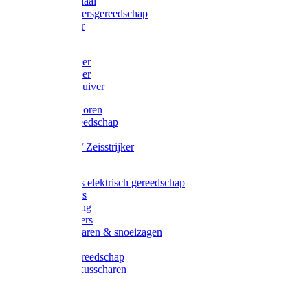
Afzetmateriaal
Stratenmakersgereedschap
Straathamer
Koevoeten
Mestschuiver
Mestschraper
Sneeuwschuiver
Zeis toebehoren
Baggergereedschap
Zeisen
Wetstenen / Zeisstrijker
Zeisboom
Accessoires elektrisch gereedschap
Grasmaaiers
Tuinreiniging
Robotmaaiers
Heggenscharen & snoeizagen
Trimmers
Klussen gereedschap
Gras & buxusscharen
Snoeizaag
Boomband