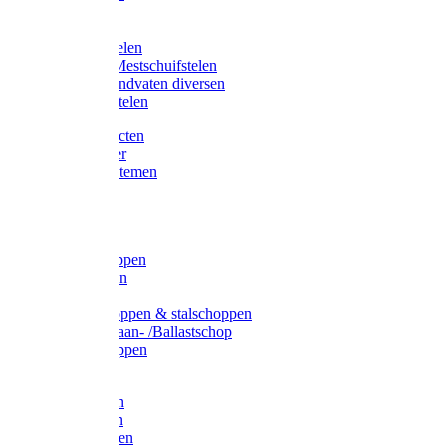
Bijlstelen
Vorkstelen
Gardena stelen
Sneeuw- /Mestschuifstelen
Stelen / Handvaten diversen
Telescoopstelen
Tuin producten
Fruitplukker
Ophangsystemen
Tuinafval
Manden
Spades
Betonschoppen
Schepbatsen
Batsen
Ballastschoppen & stalschoppen
Slijtsrip Graan- /Ballastschop
Graanschoppen
Spitvorken
Hooivorken
Mestvorken
Bietenvorken