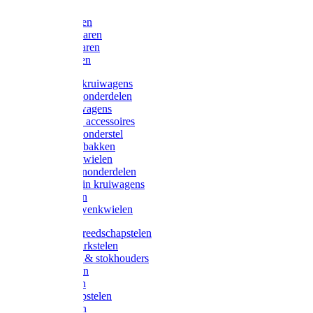
Bijlen
Snoeischaren
Heggenscharen
Takkenscharen
Snoeimessen
Landbouwkruiwagens
Kruiwagenonderdelen
Bouwkruiwagens
Kruiwagen accessoires
Kruiwagenonderstel
Kruiwagenbakken
Kruiwagenwielen
Steekwagenonderdelen
Huis en Tuin kruiwagens
Steekwagen
Bok- en Zwenkwielen
Overige gereedschapstelen
Bezem-/Harkstelen
Handvaten & stokhouders
Hamerstelen
Spadestelen
Graanschopstelen
Schopstelen