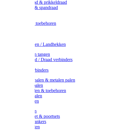
Metaal draad & prikkeldraad
Binddraad & spandraad
Gaas
Lint
Afrasternet toebehoren
Draad
Afrasternet
Koord
Weidehekken / Landhekken
Spanners en tangen
Lint / Koord / Draad verbinders
Haspels
Litzclip verbinders
Recycling palen & metalen palen
Kunststof palen
T-Post t-palen & toebehoren
Glasfiber palen
Houten palen
Poortgrepen
Doorgangset & poortsets
Poortgreepankers
Weidepoorten