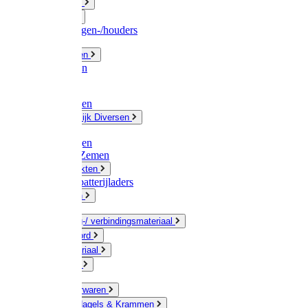
Fittingwerk
Gardena
Slangenwagen-/houders
Olie / Vetten
Chemicalien
Verven
Plasticzakken
Huishoudelijk Diversen
Matten
Zaksluitingen
Sponzen / Zemen
Zeepprodukten
Batterij & batterijladers
Zaklampen
Verpakking-/ verbindingsmateriaal
Touw / Koord
Afdekmateriaal
Staalkabel
Kleine ijzerwaren
Spijkers, Nagels & Krammen