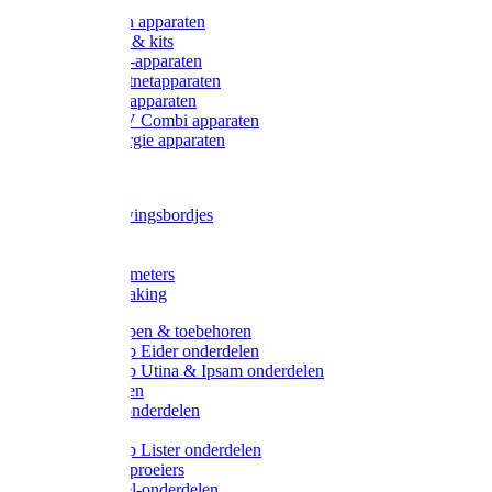
Onderdelen apparaten
Starter sets & kits
9V Batterij-apparaten
230V Lichtnetapparaten
12V Accu-apparaten
230V / 12V Combi apparaten
Zonne-energie apparaten
Tangen
Waarschuwingsbordjes
Afkuilen
Reiniging
Wegers en meters
Video bewaking
Weidepompen & toebehoren
Weidepomp Eider onderdelen
Weidepomp Utina & Ipsam onderdelen
Drinkbakken
Drinkbak onderdelen
Vlotters
Weidepomp Lister onderdelen
Nippels / Sproeiers
Drinknippel-onderdelen