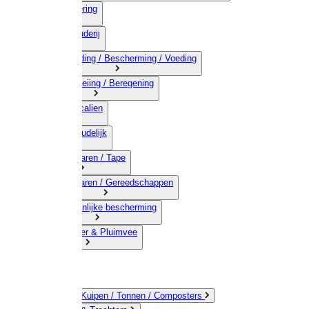
03) Afrastering
04) Veehouderij
05) Bestrijding / Bescherming / Voeding
06) Besproeiing / Beregening
07) Chemicalien
08) Huishoudelijk
09) Touwwaren / Tape
10) IJzerwaren / Gereedschappen
11) Persoonlijke bescherming
12) Kleindier & Pluimvee
Emmers / Kuipen / Tonnen / Composters