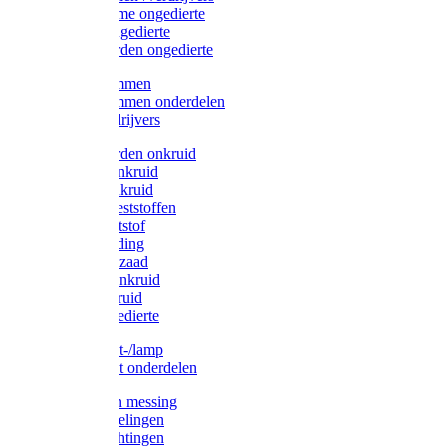
Protect Home ongedierte
Solabiol ongedierte
Protect Garden ongedierte
Mollenklemmen
Mollenklemmen onderdelen
Mollenverdrijvers
Protect Garden onkruid
Diversen onkruid
Solabiol onkruid
Solabiol meststoffen
Pokon meststof
Pokon voeding
Pokon graszaad
Roundup onkruid
Pokon onkruid
Pokon ongedierte
Vliegenkast-/lamp
Vliegenkast onderdelen
Zuigkorven messing
Geka koppelingen
Geka afdichtingen