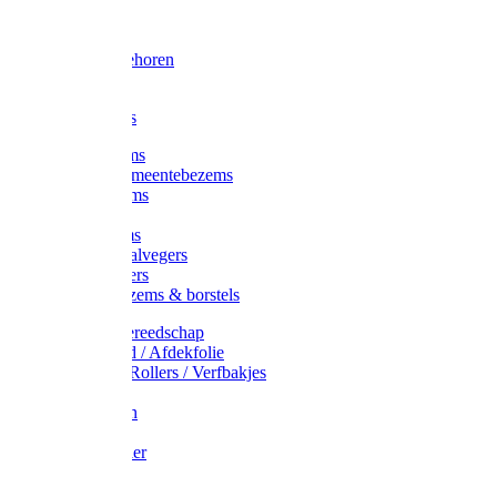
Voorhamer
Hamers
Slede toebehoren
Sledes
Composters
Straatbezems
Stads- / Gemeentebezems
Terrasbezems
Stalbezems
Gootbezems
Kamer-/Zaalvegers
Vloertrekkers
Onkruidbezems & borstels
Schildersgereedschap
Afplakband / Afdekfolie
Kwasten / Rollers / Verfbakjes
Mixers
Afdekfoliën
Messen
Schuurpapier
Luiwagens