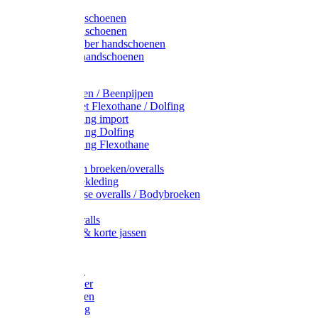
Latex handschoenen
Leren handschoenen
PVC / Rubber handschoenen
Katoenen handschoenen
Display
Plukmouwen / Beenpijpen
Reparatieset Flexothane / Dolfing
Regenkleding import
Regenkleding Dolfing
Regenkleding Flexothane
Toebehoren broeken/overalls
Signalisatiekleding
Amerikaanse overalls / Bodybroeken
Overalls
Kinderoveralls
Stofjassen & korte jassen
Werktruien
T-shirts
Werkjassen
Bodywarmer
Werkbroeken
Zaagkleding