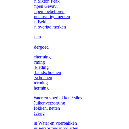
Werklaarzen Sixton Peak
Schoenklompen Gevavi
Schoenklompen toebehoren
Werkschoenen overige merken
Werklaarzen Bekina
Werklaarzen overige merken
Handschoenen
Mutsen
Thermo ondergoed
Gehoorbescherming
Oogbescherming
Disposable kleding
Disposable handschoenen
Disposable schoenen
Mondbescherming
Hoofdbescherming
Pluimvee Water en voerbakken / silos
Pluimvee Kuikenverzorging
Pluimvee Hokken, netten
Pluimvee Overig
Knaagdieren Water en voerbakken
Knaagdieren Verzorgingsproducten