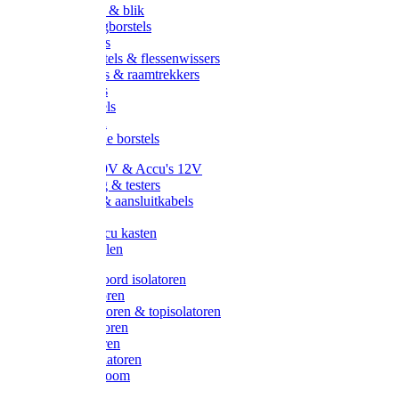
Handveger & blik
Voetenveegborstels
Handvegers
Afwasborstels & flessenwissers
Wasborstels & raamtrekkers
Tonborstels
Werkborstels
Ragebollen
Hygienische borstels
Batterijen 9V & Accu's 12V
Beveiliging & testers
Kabelsets & aansluitkabels
Aarding
Metalen accu kasten
Zonnepanelen
Draad & koord isolatoren
Ringisolatoren
Extra isolatoren & topisolatoren
Hoekisolatoren
Lintisolatoren
Afstandisolatoren
Isolatorenboom