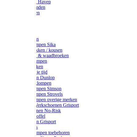
Werkjassen Havep
Thermohemden
Overhemden
Hoeden
Petten
Werksokken
Schoenklompen Sika
Thermo sokken / kousen
Lieslaarzen & waadbroeken
Houten klompen
Wandelsokken
Laarzen vrije tijd
Werklaarzen Dunlop
Kunststof klompen
Schoenklompen Simson
Schoenklompen Strovels
Schoenklompen overige merken
Wandel-/ Werkschoenen Grisport
Werkschoenen No-Risk
Klomppantoffel
Werklaarzen Grisport
Accessoires
Houten klompen toebehoren