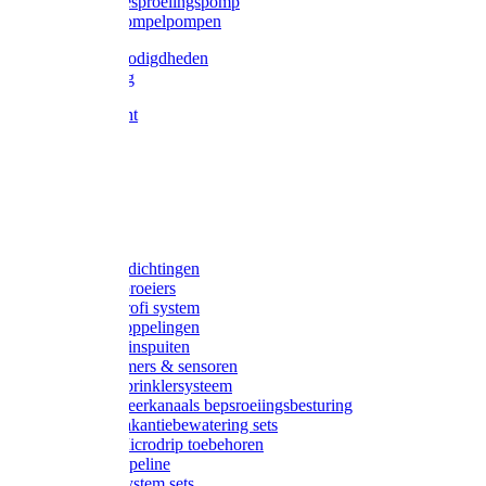
Gardena besproeiingspomp
Gardena dompelpompen
Tyleen benodigdheden
Tyleenslang
Lange bocht
Knie
T-stuk
Sok
Verloop
Nippels
Stop
Gardena afdichtingen
Gardena sproeiers
Gardena Profi system
Gardena koppelingen
Gardena tuinspuiten
Gardena timers & sensoren
Gardena Sprinklersysteem
Gardena meerkanaals bepsroeiingsbesturing
Gardena vakantiebewatering sets
Gardena Microdrip toebehoren
Gardena Pipeline
Gardena System sets