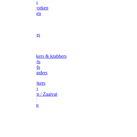
Maisvorken
Aardappelvorken
Vijgenvorken
Strohaak
Cultivators
Tuinkrabbers
Hakken
Schoffels
Onkruidstekers & krabbers
Hartschoffels
Ruitschoffels
Onkruidbranders
Graskantstekers
Verticuteren
Strooiwagen / Zaaivat
Grasmaaier
Grasscharen
Gazonrol
Trimmer
Grondboor
Tuinhamer