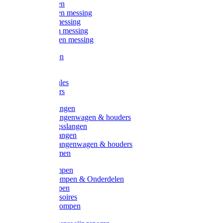
Kogelkranen
Koppelingen messing
Sproeiers messing
Tuinspuiten messing
Slangstukken messing
Handspuiten
Gieters
Kunststoftules
Regenmeters
Overige slangen
Overige slangenwagen & houders
Beregeningsslangen
Gardena slangen
Gardena slangenwagen & houders
Slangklemmen
Leader pompen
Zwengelpompen & Onderdelen
Ebara pompen
Pompaccessoires
Excellent pompen
Kinpumps