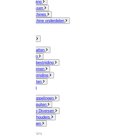
Veeverzorging
Scheermessen
Scheermachines
Scheermachine onderdelen
Huisdieren
Kippen
Verlichting
Muizen / Ratten
Drukspuiten
Ongediertebestrijding
Mollenklemmen
Onkruidbestrijding
Vliegenkasten
Meststoffen
Messing koppelingen
Gieters / Spuiten
Besproeiing Diversen
Slangen & houders
Waterpompen
Tyleen