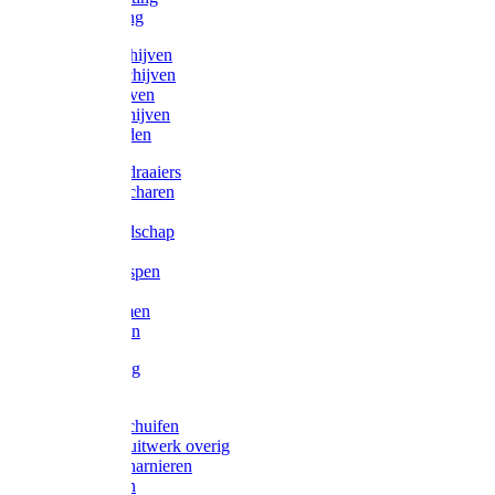
Victorketting
Afbraamschijven
Doorslijpschijven
Lamelschijven
Diamantschijven
Laselektroden
Schroevendraaiers
Tangen / Scharen
Zagen
Meetgereedschap
Beitels
Vijlen / Raspen
Sleutels
Lijmklemmen
Waterpassen
Bouwbeslag
Tuinbeslag
Grendels/schuifen
Hang en sluitwerk overig
Hengen/scharnieren
Scharnieren