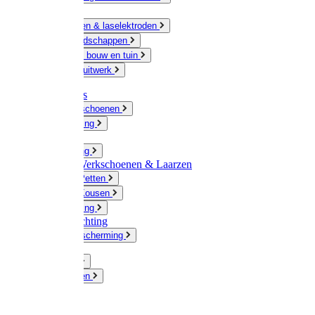
Ketting
Slijpschijven & laselektroden
Handgereedschappen
IJzerwaren bouw en tuin
Hang en sluitwerk
Disposables
Werkhandschoenen
Regenkleding
Klompen
Werkkleding
Wandel-/ Werkschoenen & Laarzen
Hoeden / Petten
Sokken / Kousen
Winterkleding
Winkelinrichting
Gelaatsbescherming
Pluimvee
Knaagdieren
Hond
Kat