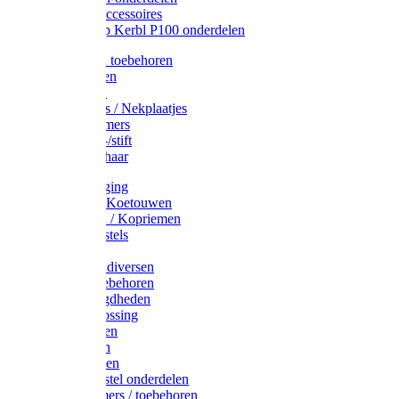
Drinkbak accessoires
Weidepomp Kerbl P100 onderdelen
Oormerken toebehoren
Enkelbanden
Oormerken
Halsplaatjes / Nekplaatjes
Kokernummers
Merkspray-/stift
Veemerkschaar
Uierverzorging
Halsters & Koetouwen
Halsriemen / Kopriemen
Koerugborstels
Koeliften
Koe / Stier diversen
Melkers toebehoren
Stalbenodigdheden
Kalververlossing
Stierenringen
Onthoornen
Kalverflessen
Koerugborstel onderdelen
Kalveremmers / toebehoren