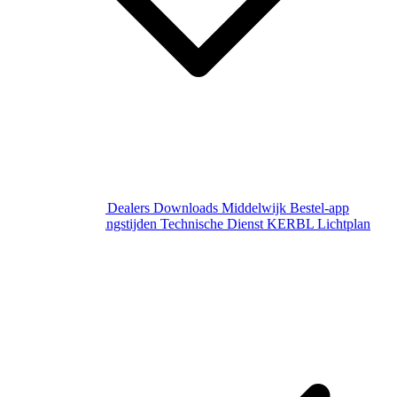
Over Middelwijk
Dealers
Downloads
Middelwijk Bestel-app
Gewijzigde openingstijden
Technische Dienst
KERBL Lichtplan
Aanvraag
Contact