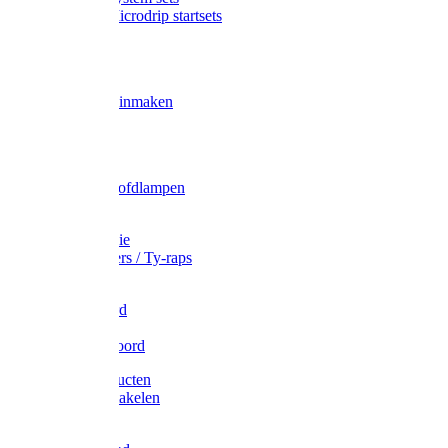
Gardena Microdrip startsets
Vet
Olie
Wecken & inmaken
Tricel
Americol
Zak- & Hoofdlampen
Lampjes
Tape en folie
Kabelbinders / Ty-raps
Bindtouw
Metselkoord
Touw
Elastisch koord
Afdekproducten
Heffen en takelen
Staalkabel