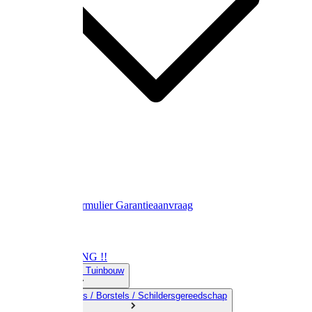
Contact
Retourformulier
Garantieaanvraag
OPRUIMING !!
01) Land-& Tuinbouw
02) Bezems / Borstels / Schildersgereedschap