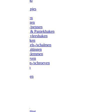
Waslijndraad
Simplexknipjes
Wervels
Sleutelringen
Gelaste ringen
Borgveren-/pennen
Musketons & Paniekhaken
S-haken & vleeshaken
Karabijnhaken
Noodschakels-/schalmen
Harp-/D-sluitingen
Staaldraadklemmen
Spanschroeven
Ringmoeren-/schroeven
Puntkousen
U-beugels
Aanlegringen
Lasthaken
Nagels
Krammen
Spijkers
Voetketting
Scheepsketting