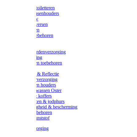
Halsters
Poetsen & toiletteren
Zadel-/Trensenhouders
Halstertouw
Halsters diversen
Hoofdstellen
Zadel & toebehoren
Longeren
Zwepen
Rapide paardenverzorging
Ruiter kleding
Hoofdstellen toebehoren
Dekens
Verlichting & Reflectie
Rapide leerverzorging
Likstenen en houders
Poetsen & wassen Oster
Poetssets & koffers
Ruiter laarzen & jodphurs
Ruiter veiligheid & bescherming
Ruiter - toebehoren
Voerbak kunststof
Klauwverzorging
Diversen