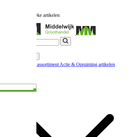
Ruim
17.000
unieke artikelen
Categorieën
Nieuw in ons assortiment
Actie & Opruiming artikelen
Extra