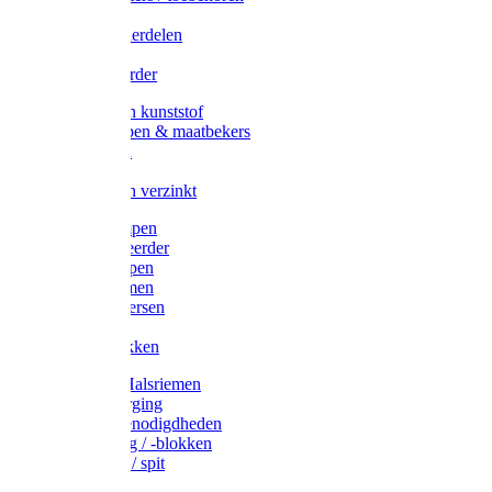
Veedrijvers
Koelift onderdelen
Antizuig
Uieronthaarder
Voerbakken kunststof
Voerscheppen & maatbekers
Hooiruiven
Hooinetten
Voerbakken verzinkt
Warmtelampen
Staartcoupeerder
Biggenkappen
Neuskrammen
Varken diversen
Zeugeband
Varkensbakken
Halsters / Halsriemen
Hoefverzorging
Lammer benodigdheden
Ramdektuig / -blokken
Vastzetpen / spit