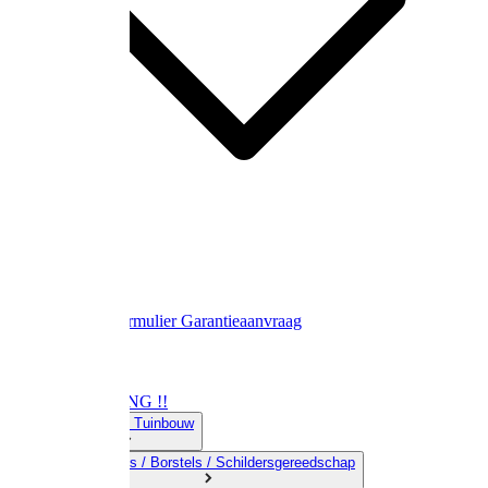
Contact
Retourformulier
Garantieaanvraag
OPRUIMING !!
01) Land-& Tuinbouw
02) Bezems / Borstels / Schildersgereedschap