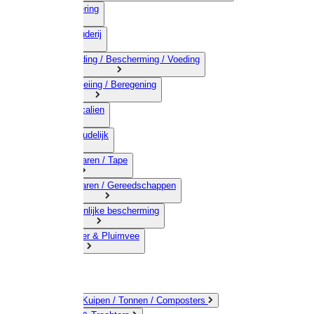
03) Afrastering
04) Veehouderij
05) Bestrijding / Bescherming / Voeding
06) Besproeiing / Beregening
07) Chemicalien
08) Huishoudelijk
09) Touwwaren / Tape
10) IJzerwaren / Gereedschappen
11) Persoonlijke bescherming
12) Kleindier & Pluimvee
Emmers / Kuipen / Tonnen / Composters