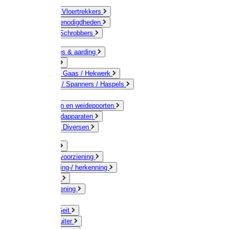
Bezems & Vloertrekkers
Schildersbenodigdheden
Borstels / Schrobbers
Accessoires & aarding
Isolatoren
Geleiders / Gaas / Hekwerk
Verbinders / Spanners / Haspels
Palen
Doorgangen en weidepoorten
Schrikdraadapparaten
Afrastering Diversen
Erf & Stal
Drinkwatervoorziening
Veemarkering-/ herkenning
Koe / Stier
Voervoorziening
Varken
Schaap / Geit
Paard & Ruiter