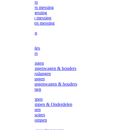
Kogelkranen
Koppelingen messing
Sproeiers messing
Tuinspuiten messing
Slangstukken messing
Handspuiten
Gieters
Kunststoftules
Regenmeters
Overige slangen
Overige slangenwagen & houders
Beregeningsslangen
Gardena slangen
Gardena slangenwagen & houders
Slangklemmen
Leader pompen
Zwengelpompen & Onderdelen
Ebara pompen
Pompaccessoires
Excellent pompen
Kinpumps