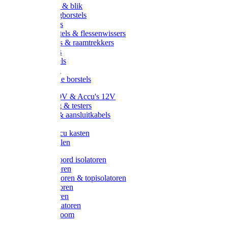
Handveger & blik
Voetenveegborstels
Handvegers
Afwasborstels & flessenwissers
Wasborstels & raamtrekkers
Tonborstels
Werkborstels
Ragebollen
Hygienische borstels
Batterijen 9V & Accu's 12V
Beveiliging & testers
Kabelsets & aansluitkabels
Aarding
Metalen accu kasten
Zonnepanelen
Draad & koord isolatoren
Ringisolatoren
Extra isolatoren & topisolatoren
Hoekisolatoren
Lintisolatoren
Afstandisolatoren
Isolatorenboom