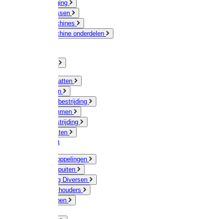
Veeverzorging
Scheermessen
Scheermachines
Scheermachine onderdelen
Huisdieren
Kippen
Verlichting
Muizen / Ratten
Drukspuiten
Ongediertebestrijding
Mollenklemmen
Onkruidbestrijding
Vliegenkasten
Meststoffen
Messing koppelingen
Gieters / Spuiten
Besproeiing Diversen
Slangen & houders
Waterpompen
Tyleen