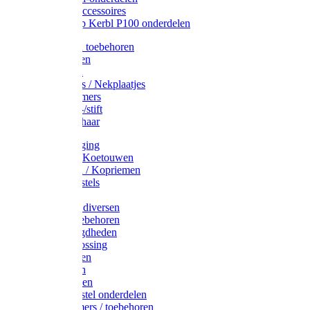
Drinkbak accessoires
Weidepomp Kerbl P100 onderdelen
Oormerken toebehoren
Enkelbanden
Oormerken
Halsplaatjes / Nekplaatjes
Kokernummers
Merkspray-/stift
Veemerkschaar
Uierverzorging
Halsters & Koetouwen
Halsriemen / Kopriemen
Koerugborstels
Koeliften
Koe / Stier diversen
Melkers toebehoren
Stalbenodigdheden
Kalververlossing
Stierenringen
Onthoornen
Kalverflessen
Koerugborstel onderdelen
Kalveremmers / toebehoren