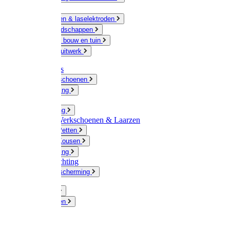
Ketting
Slijpschijven & laselektroden
Handgereedschappen
IJzerwaren bouw en tuin
Hang en sluitwerk
Disposables
Werkhandschoenen
Regenkleding
Klompen
Werkkleding
Wandel-/ Werkschoenen & Laarzen
Hoeden / Petten
Sokken / Kousen
Winterkleding
Winkelinrichting
Gelaatsbescherming
Pluimvee
Knaagdieren
Hond
Kat