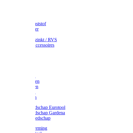
Speciekuip
Emmer kunststof
Schepemmer
Voerton
Emmer verzinkt / RVS
Regenton accessoires
Regenton
Jerrycans
Trechter
Polyharken
Gazonharken
Asfaltharken
Tuinharken
Hooiharken
Handgereedschap Eurotool
Handgereedschap Gardena
Kindergereedschap
Kniebescherming