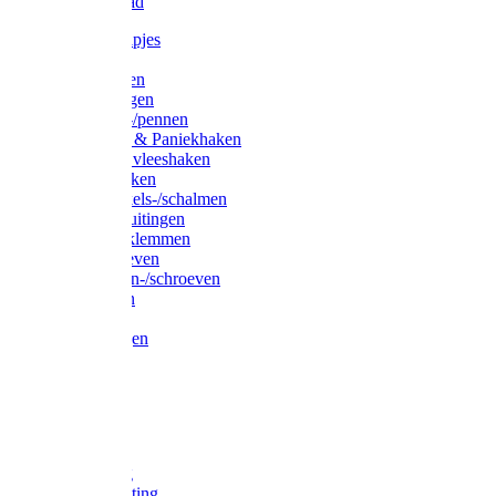
Waslijndraad
Simplexknipjes
Wervels
Sleutelringen
Gelaste ringen
Borgveren-/pennen
Musketons & Paniekhaken
S-haken & vleeshaken
Karabijnhaken
Noodschakels-/schalmen
Harp-/D-sluitingen
Staaldraadklemmen
Spanschroeven
Ringmoeren-/schroeven
Puntkousen
U-beugels
Aanlegringen
Lasthaken
Nagels
Krammen
Spijkers
Voetketting
Scheepsketting