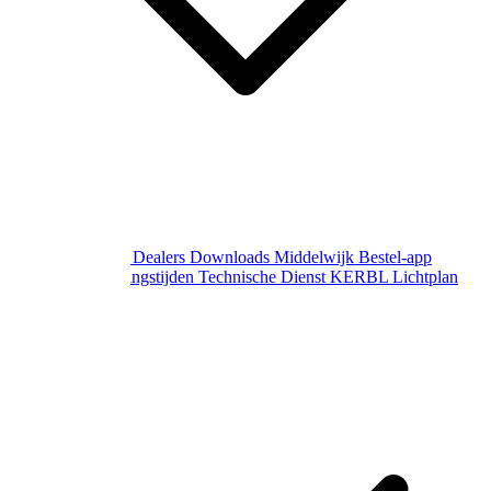
Over Middelwijk
Dealers
Downloads
Middelwijk Bestel-app
Gewijzigde openingstijden
Technische Dienst
KERBL Lichtplan
Aanvraag
Contact