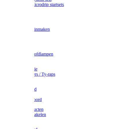
Gardena Microdrip startsets
Vet
Olie
Wecken & inmaken
Tricel
Americol
Zak- & Hoofdlampen
Lampjes
Tape en folie
Kabelbinders / Ty-raps
Bindtouw
Metselkoord
Touw
Elastisch koord
Afdekproducten
Heffen en takelen
Staalkabel