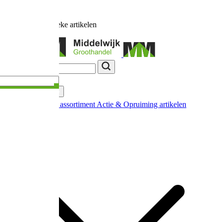
Ruim
17.000
unieke artikelen
Categorieën
Nieuw in ons assortiment
Actie & Opruiming artikelen
Extra