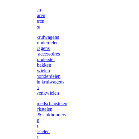
Bijlen
Snoeischaren
Heggenscharen
Takkenscharen
Snoeimessen
Landbouwkruiwagens
Kruiwagenonderdelen
Bouwkruiwagens
Kruiwagen accessoires
Kruiwagenonderstel
Kruiwagenbakken
Kruiwagenwielen
Steekwagenonderdelen
Huis en Tuin kruiwagens
Steekwagen
Bok- en Zwenkwielen
Overige gereedschapstelen
Bezem-/Harkstelen
Handvaten & stokhouders
Hamerstelen
Spadestelen
Graanschopstelen
Schopstelen