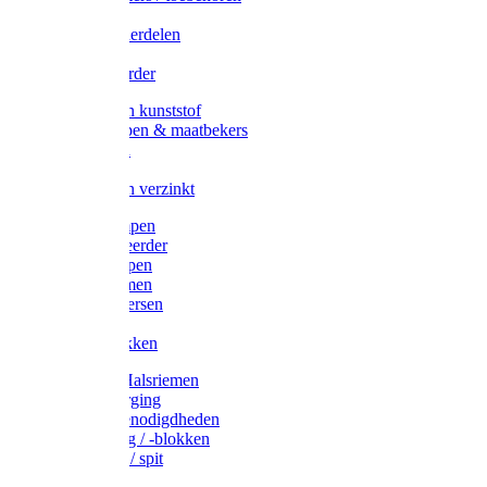
Veedrijvers
Koelift onderdelen
Antizuig
Uieronthaarder
Voerbakken kunststof
Voerscheppen & maatbekers
Hooiruiven
Hooinetten
Voerbakken verzinkt
Warmtelampen
Staartcoupeerder
Biggenkappen
Neuskrammen
Varken diversen
Zeugeband
Varkensbakken
Halsters / Halsriemen
Hoefverzorging
Lammer benodigdheden
Ramdektuig / -blokken
Vastzetpen / spit