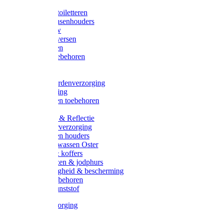
Halsters
Poetsen & toiletteren
Zadel-/Trensenhouders
Halstertouw
Halsters diversen
Hoofdstellen
Zadel & toebehoren
Longeren
Zwepen
Rapide paardenverzorging
Ruiter kleding
Hoofdstellen toebehoren
Dekens
Verlichting & Reflectie
Rapide leerverzorging
Likstenen en houders
Poetsen & wassen Oster
Poetssets & koffers
Ruiter laarzen & jodphurs
Ruiter veiligheid & bescherming
Ruiter - toebehoren
Voerbak kunststof
Klauwverzorging
Diversen