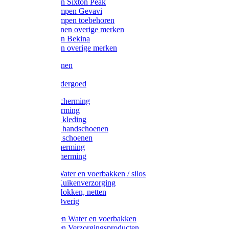
Werklaarzen Sixton Peak
Schoenklompen Gevavi
Schoenklompen toebehoren
Werkschoenen overige merken
Werklaarzen Bekina
Werklaarzen overige merken
Handschoenen
Mutsen
Thermo ondergoed
Gehoorbescherming
Oogbescherming
Disposable kleding
Disposable handschoenen
Disposable schoenen
Mondbescherming
Hoofdbescherming
Pluimvee Water en voerbakken / silos
Pluimvee Kuikenverzorging
Pluimvee Hokken, netten
Pluimvee Overig
Knaagdieren Water en voerbakken
Knaagdieren Verzorgingsproducten