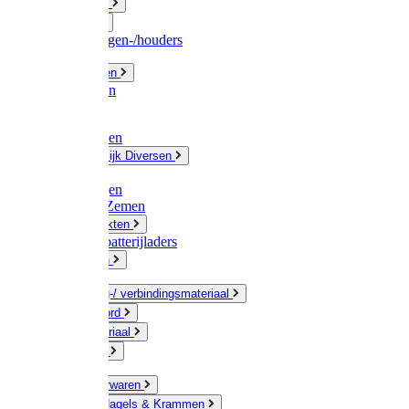
Fittingwerk
Gardena
Slangenwagen-/houders
Olie / Vetten
Chemicalien
Verven
Plasticzakken
Huishoudelijk Diversen
Matten
Zaksluitingen
Sponzen / Zemen
Zeepprodukten
Batterij & batterijladers
Zaklampen
Verpakking-/ verbindingsmateriaal
Touw / Koord
Afdekmateriaal
Staalkabel
Kleine ijzerwaren
Spijkers, Nagels & Krammen