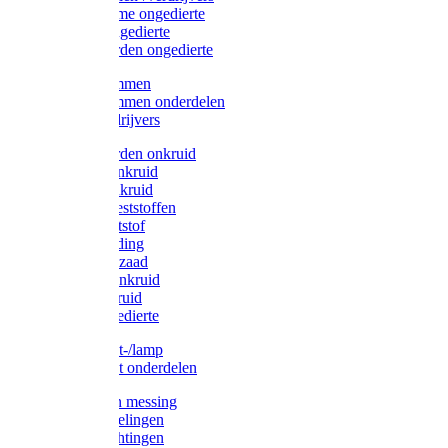
Protect Home ongedierte
Solabiol ongedierte
Protect Garden ongedierte
Mollenklemmen
Mollenklemmen onderdelen
Mollenverdrijvers
Protect Garden onkruid
Diversen onkruid
Solabiol onkruid
Solabiol meststoffen
Pokon meststof
Pokon voeding
Pokon graszaad
Roundup onkruid
Pokon onkruid
Pokon ongedierte
Vliegenkast-/lamp
Vliegenkast onderdelen
Zuigkorven messing
Geka koppelingen
Geka afdichtingen