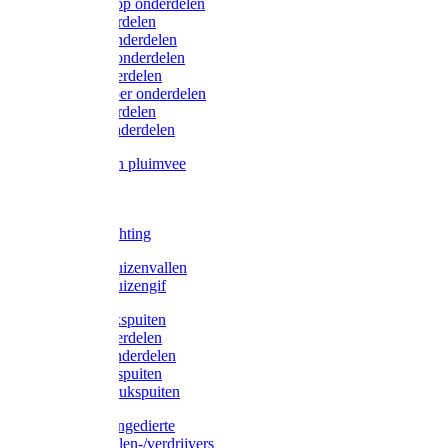
Lister/Liscop onderdelen
Eider onderdelen
Heiniger onderdelen
Constanta onderdelen
Moser onderdelen
Farm Clipper onderdelen
Oster onderdelen
TailWell onderdelen
Voerbakken pluimvee
Katten
Honden
LED verlichting
Ratten / Muizenvallen
Ratten / Muizengif
Gloria drukspuiten
Gloria onderdelen
Gardena onderdelen
Dario drukspuiten
Gardena drukspuiten
Diversen ongedierte
Insectenvallen-/verdrijvers