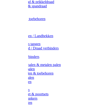
Metaal draad & prikkeldraad
Binddraad & spandraad
Gaas
Lint
Afrasternet toebehoren
Draad
Afrasternet
Koord
Weidehekken / Landhekken
Spanners en tangen
Lint / Koord / Draad verbinders
Haspels
Litzclip verbinders
Recycling palen & metalen palen
Kunststof palen
T-Post t-palen & toebehoren
Glasfiber palen
Houten palen
Poortgrepen
Doorgangset & poortsets
Poortgreepankers
Weidepoorten