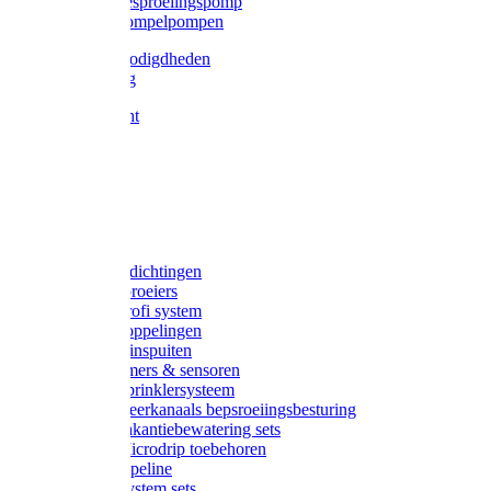
Gardena besproeiingspomp
Gardena dompelpompen
Tyleen benodigdheden
Tyleenslang
Lange bocht
Knie
T-stuk
Sok
Verloop
Nippels
Stop
Gardena afdichtingen
Gardena sproeiers
Gardena Profi system
Gardena koppelingen
Gardena tuinspuiten
Gardena timers & sensoren
Gardena Sprinklersysteem
Gardena meerkanaals bepsroeiingsbesturing
Gardena vakantiebewatering sets
Gardena Microdrip toebehoren
Gardena Pipeline
Gardena System sets