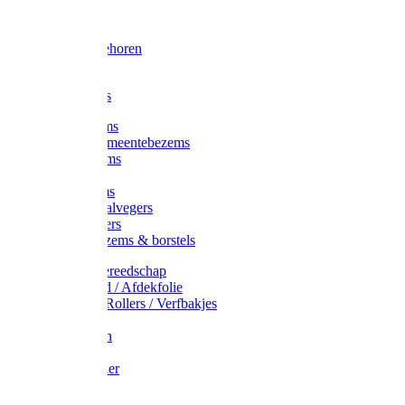
Voorhamer
Hamers
Slede toebehoren
Sledes
Composters
Straatbezems
Stads- / Gemeentebezems
Terrasbezems
Stalbezems
Gootbezems
Kamer-/Zaalvegers
Vloertrekkers
Onkruidbezems & borstels
Schildersgereedschap
Afplakband / Afdekfolie
Kwasten / Rollers / Verfbakjes
Mixers
Afdekfoliën
Messen
Schuurpapier
Luiwagens