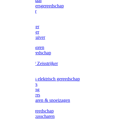
Afzetmateriaal
Stratenmakersgereedschap
Straathamer
Koevoeten
Mestschuiver
Mestschraper
Sneeuwschuiver
Zeis toebehoren
Baggergereedschap
Zeisen
Wetstenen / Zeisstrijker
Zeisboom
Accessoires elektrisch gereedschap
Grasmaaiers
Tuinreiniging
Robotmaaiers
Heggenscharen & snoeizagen
Trimmers
Klussen gereedschap
Gras & buxusscharen
Snoeizaag
Boomband