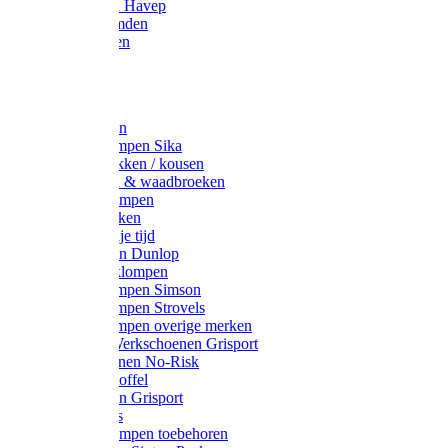
Werkjassen Havep
Thermohemden
Overhemden
Hoeden
Petten
Werksokken
Schoenklompen Sika
Thermo sokken / kousen
Lieslaarzen & waadbroeken
Houten klompen
Wandelsokken
Laarzen vrije tijd
Werklaarzen Dunlop
Kunststof klompen
Schoenklompen Simson
Schoenklompen Strovels
Schoenklompen overige merken
Wandel-/ Werkschoenen Grisport
Werkschoenen No-Risk
Klomppantoffel
Werklaarzen Grisport
Accessoires
Houten klompen toebehoren