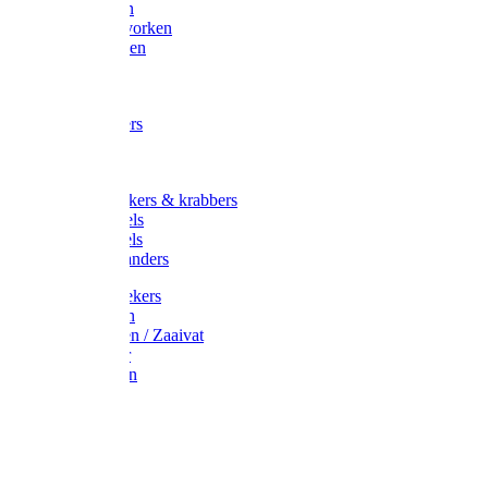
Maisvorken
Aardappelvorken
Vijgenvorken
Strohaak
Cultivators
Tuinkrabbers
Hakken
Schoffels
Onkruidstekers & krabbers
Hartschoffels
Ruitschoffels
Onkruidbranders
Graskantstekers
Verticuteren
Strooiwagen / Zaaivat
Grasmaaier
Grasscharen
Gazonrol
Trimmer
Grondboor
Tuinhamer