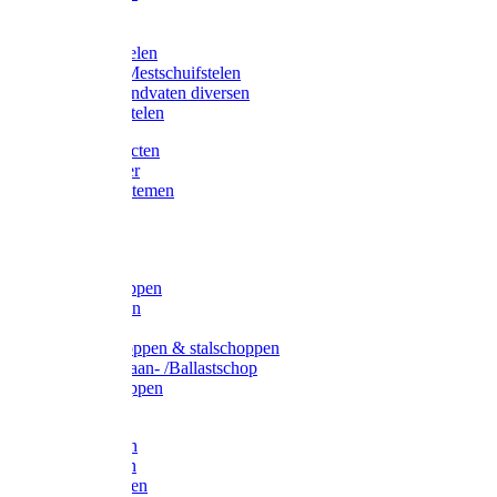
Bijlstelen
Vorkstelen
Gardena stelen
Sneeuw- /Mestschuifstelen
Stelen / Handvaten diversen
Telescoopstelen
Tuin producten
Fruitplukker
Ophangsystemen
Tuinafval
Manden
Spades
Betonschoppen
Schepbatsen
Batsen
Ballastschoppen & stalschoppen
Slijtsrip Graan- /Ballastschop
Graanschoppen
Spitvorken
Hooivorken
Mestvorken
Bietenvorken