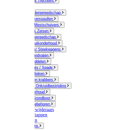
Jerrycans & Trechters
Harken
Hand-/ Kindergereedschap
Stratenmakersspullen
Sneeuw- / Mestschuivers
Baggeren & Zeisen
Elektrisch gereedschap
Boom / Struikonderhoud
Kruiwagens/ Steekwagens
Stelen / Handvaten
Tuinhulpmiddelen
Schop / Bats / Spade
Vorken & Rieken
Cultivator en krabbers
Schoffels / Onkruidbestrijding
Gazononderhoud
Hamers / Grondboor
Sledes / toebehoren
Onkruidverwijderaars
Ladders / Trappen
Werkbanken
Betonmolens