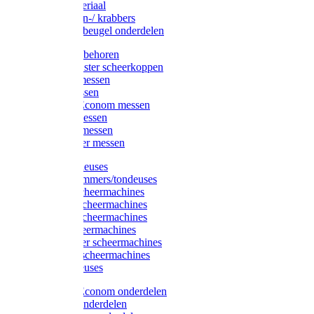
Injectiemateriaal
Hoefmessen-/ krabbers
Hoefbekapbeugel onderdelen
Messen toebehoren
Moser & Oster scheerkoppen
Hauptner messen
Liscop messen
Aesculap/Econom messen
Heiniger messen
Constanta messen
FarmClipper messen
Moser tondeuses
Overige trimmers/tondeuses
Heiniger scheermachines
Hauptner scheermachines
Aesculap scheermachines
Liscop scheermachines
FarmClipper scheermachines
Constanta scheermachines
Wahl tondeuses
Aesculap/Econom onderdelen
Hauptner onderdelen