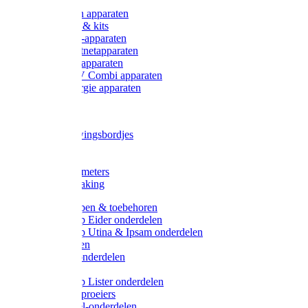
Onderdelen apparaten
Starter sets & kits
9V Batterij-apparaten
230V Lichtnetapparaten
12V Accu-apparaten
230V / 12V Combi apparaten
Zonne-energie apparaten
Tangen
Waarschuwingsbordjes
Afkuilen
Reiniging
Wegers en meters
Video bewaking
Weidepompen & toebehoren
Weidepomp Eider onderdelen
Weidepomp Utina & Ipsam onderdelen
Drinkbakken
Drinkbak onderdelen
Vlotters
Weidepomp Lister onderdelen
Nippels / Sproeiers
Drinknippel-onderdelen