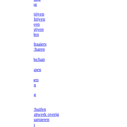
Victorketting
Afbraamschijven
Doorslijpschijven
Lamelschijven
Diamantschijven
Laselektroden
Schroevendraaiers
Tangen / Scharen
Zagen
Meetgereedschap
Beitels
Vijlen / Raspen
Sleutels
Lijmklemmen
Waterpassen
Bouwbeslag
Tuinbeslag
Grendels/schuifen
Hang en sluitwerk overig
Hengen/scharnieren
Scharnieren