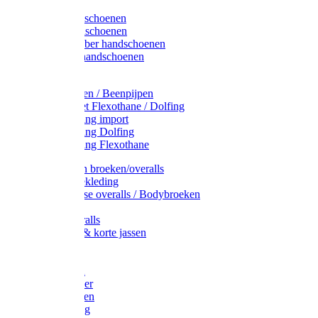
Latex handschoenen
Leren handschoenen
PVC / Rubber handschoenen
Katoenen handschoenen
Display
Plukmouwen / Beenpijpen
Reparatieset Flexothane / Dolfing
Regenkleding import
Regenkleding Dolfing
Regenkleding Flexothane
Toebehoren broeken/overalls
Signalisatiekleding
Amerikaanse overalls / Bodybroeken
Overalls
Kinderoveralls
Stofjassen & korte jassen
Werktruien
T-shirts
Werkjassen
Bodywarmer
Werkbroeken
Zaagkleding