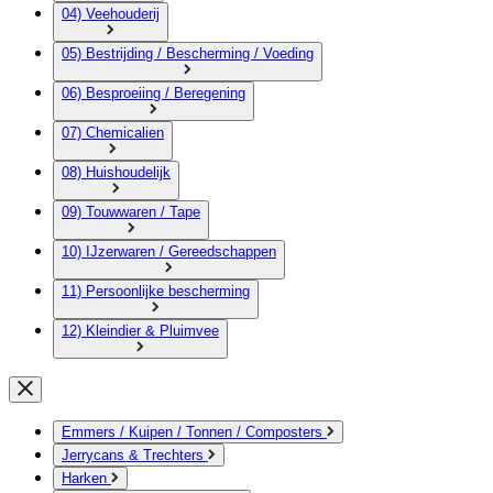
04) Veehouderij
05) Bestrijding / Bescherming / Voeding
06) Besproeiing / Beregening
07) Chemicalien
08) Huishoudelijk
09) Touwwaren / Tape
10) IJzerwaren / Gereedschappen
11) Persoonlijke bescherming
12) Kleindier & Pluimvee
Emmers / Kuipen / Tonnen / Composters
Jerrycans & Trechters
Harken