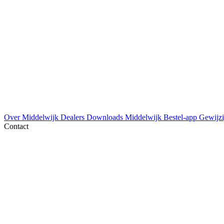
Over Middelwijk
Dealers
Downloads
Middelwijk Bestel-app
Gewijzi
Contact