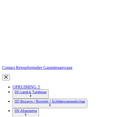
Contact
Retourformulier
Garantieaanvraag
OPRUIMING !!
01) Land-& Tuinbouw
02) Bezems / Borstels / Schildersgereedschap
03) Afrastering