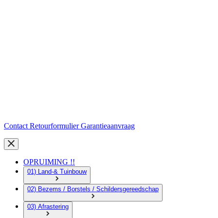
Contact
Retourformulier
Garantieaanvraag
OPRUIMING !!
01) Land-& Tuinbouw
02) Bezems / Borstels / Schildersgereedschap
03) Afrastering