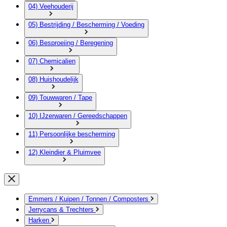
04) Veehouderij
05) Bestrijding / Bescherming / Voeding
06) Besproeiing / Beregening
07) Chemicalien
08) Huishoudelijk
09) Touwwaren / Tape
10) IJzerwaren / Gereedschappen
11) Persoonlijke bescherming
12) Kleindier & Pluimvee
Emmers / Kuipen / Tonnen / Composters
Jerrycans & Trechters
Harken