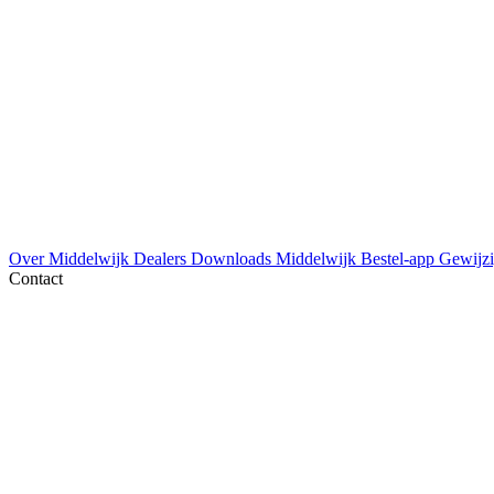
Over Middelwijk
Dealers
Downloads
Middelwijk Bestel-app
Gewijzi
Contact