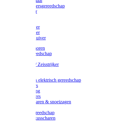
Afzetmateriaal
Stratenmakersgereedschap
Straathamer
Koevoeten
Mestschuiver
Mestschraper
Sneeuwschuiver
Zeis toebehoren
Baggergereedschap
Zeisen
Wetstenen / Zeisstrijker
Zeisboom
Accessoires elektrisch gereedschap
Grasmaaiers
Tuinreiniging
Robotmaaiers
Heggenscharen & snoeizagen
Trimmers
Klussen gereedschap
Gras & buxusscharen
Snoeizaag
Boomband