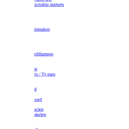
Gardena Microdrip startsets
Vet
Olie
Wecken & inmaken
Tricel
Americol
Zak- & Hoofdlampen
Lampjes
Tape en folie
Kabelbinders / Ty-raps
Bindtouw
Metselkoord
Touw
Elastisch koord
Afdekproducten
Heffen en takelen
Staalkabel