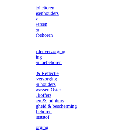
Halsters
Poetsen & toiletteren
Zadel-/Trensenhouders
Halstertouw
Halsters diversen
Hoofdstellen
Zadel & toebehoren
Longeren
Zwepen
Rapide paardenverzorging
Ruiter kleding
Hoofdstellen toebehoren
Dekens
Verlichting & Reflectie
Rapide leerverzorging
Likstenen en houders
Poetsen & wassen Oster
Poetssets & koffers
Ruiter laarzen & jodphurs
Ruiter veiligheid & bescherming
Ruiter - toebehoren
Voerbak kunststof
Klauwverzorging
Diversen