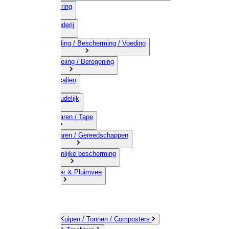
03) Afrastering
04) Veehouderij
05) Bestrijding / Bescherming / Voeding
06) Besproeiing / Beregening
07) Chemicalien
08) Huishoudelijk
09) Touwwaren / Tape
10) IJzerwaren / Gereedschappen
11) Persoonlijke bescherming
12) Kleindier & Pluimvee
Emmers / Kuipen / Tonnen / Composters