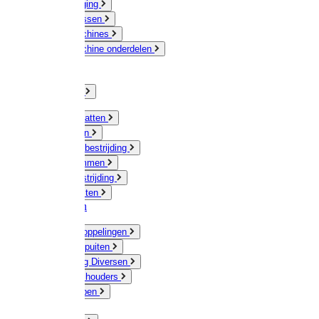
Veeverzorging
Scheermessen
Scheermachines
Scheermachine onderdelen
Huisdieren
Kippen
Verlichting
Muizen / Ratten
Drukspuiten
Ongediertebestrijding
Mollenklemmen
Onkruidbestrijding
Vliegenkasten
Meststoffen
Messing koppelingen
Gieters / Spuiten
Besproeiing Diversen
Slangen & houders
Waterpompen
Tyleen