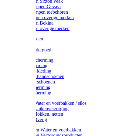
Werklaarzen Sixton Peak
Schoenklompen Gevavi
Schoenklompen toebehoren
Werkschoenen overige merken
Werklaarzen Bekina
Werklaarzen overige merken
Handschoenen
Mutsen
Thermo ondergoed
Gehoorbescherming
Oogbescherming
Disposable kleding
Disposable handschoenen
Disposable schoenen
Mondbescherming
Hoofdbescherming
Pluimvee Water en voerbakken / silos
Pluimvee Kuikenverzorging
Pluimvee Hokken, netten
Pluimvee Overig
Knaagdieren Water en voerbakken
Knaagdieren Verzorgingsproducten