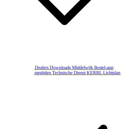
Over Middelwijk
Dealers
Downloads
Middelwijk Bestel-app
Gewijzigde openingstijden
Technische Dienst
KERBL Lichtplan
Aanvraag
Contact