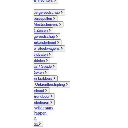
Jerrycans & Trechters
Harken
Hand-/ Kindergereedschap
Stratenmakersspullen
Sneeuw- / Mestschuivers
Baggeren & Zeisen
Elektrisch gereedschap
Boom / Struikonderhoud
Kruiwagens/ Steekwagens
Stelen / Handvaten
Tuinhulpmiddelen
Schop / Bats / Spade
Vorken & Rieken
Cultivator en krabbers
Schoffels / Onkruidbestrijding
Gazononderhoud
Hamers / Grondboor
Sledes / toebehoren
Onkruidverwijderaars
Ladders / Trappen
Werkbanken
Betonmolens