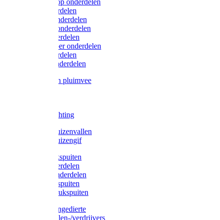
Lister/Liscop onderdelen
Eider onderdelen
Heiniger onderdelen
Constanta onderdelen
Moser onderdelen
Farm Clipper onderdelen
Oster onderdelen
TailWell onderdelen
Voerbakken pluimvee
Katten
Honden
LED verlichting
Ratten / Muizenvallen
Ratten / Muizengif
Gloria drukspuiten
Gloria onderdelen
Gardena onderdelen
Dario drukspuiten
Gardena drukspuiten
Diversen ongedierte
Insectenvallen-/verdrijvers