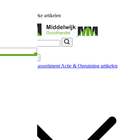
Ruim
17.000
unieke artikelen
Categorieën
Nieuw in ons assortiment
Actie & Opruiming artikelen
Extra