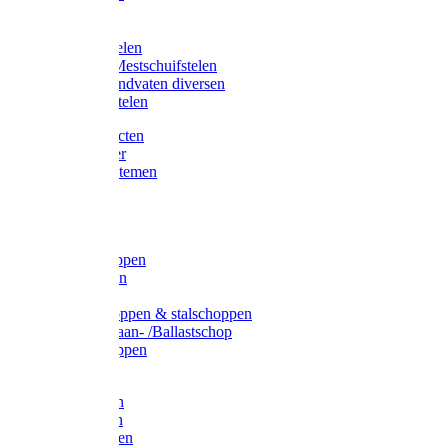
Bijlstelen
Vorkstelen
Gardena stelen
Sneeuw- /Mestschuifstelen
Stelen / Handvaten diversen
Telescoopstelen
Tuin producten
Fruitplukker
Ophangsystemen
Tuinafval
Manden
Spades
Betonschoppen
Schepbatsen
Batsen
Ballastschoppen & stalschoppen
Slijtsrip Graan- /Ballastschop
Graanschoppen
Spitvorken
Hooivorken
Mestvorken
Bietenvorken