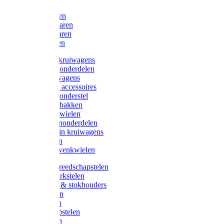
Bijlen
Snoeischaren
Heggenscharen
Takkenscharen
Snoeimessen
Landbouwkruiwagens
Kruiwagenonderdelen
Bouwkruiwagens
Kruiwagen accessoires
Kruiwagenonderstel
Kruiwagenbakken
Kruiwagenwielen
Steekwagenonderdelen
Huis en Tuin kruiwagens
Steekwagen
Bok- en Zwenkwielen
Overige gereedschapstelen
Bezem-/Harkstelen
Handvaten & stokhouders
Hamerstelen
Spadestelen
Graanschopstelen
Schopstelen