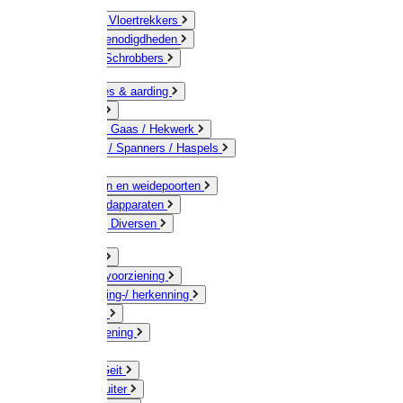
Bezems & Vloertrekkers
Schildersbenodigdheden
Borstels / Schrobbers
Accessoires & aarding
Isolatoren
Geleiders / Gaas / Hekwerk
Verbinders / Spanners / Haspels
Palen
Doorgangen en weidepoorten
Schrikdraadapparaten
Afrastering Diversen
Erf & Stal
Drinkwatervoorziening
Veemarkering-/ herkenning
Koe / Stier
Voervoorziening
Varken
Schaap / Geit
Paard & Ruiter