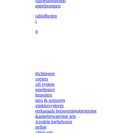
Gardena besproeiingspomp
Gardena dompelpompen
Tyleen benodigdheden
Tyleenslang
Lange bocht
Knie
T-stuk
Sok
Verloop
Nippels
Stop
Gardena afdichtingen
Gardena sproeiers
Gardena Profi system
Gardena koppelingen
Gardena tuinspuiten
Gardena timers & sensoren
Gardena Sprinklersysteem
Gardena meerkanaals bepsroeiingsbesturing
Gardena vakantiebewatering sets
Gardena Microdrip toebehoren
Gardena Pipeline
Gardena System sets