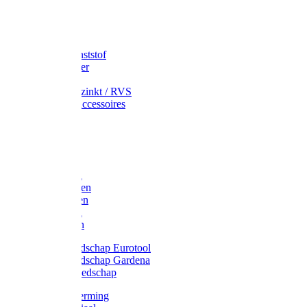
Speciekuip
Emmer kunststof
Schepemmer
Voerton
Emmer verzinkt / RVS
Regenton accessoires
Regenton
Jerrycans
Trechter
Polyharken
Gazonharken
Asfaltharken
Tuinharken
Hooiharken
Handgereedschap Eurotool
Handgereedschap Gardena
Kindergereedschap
Kniebescherming