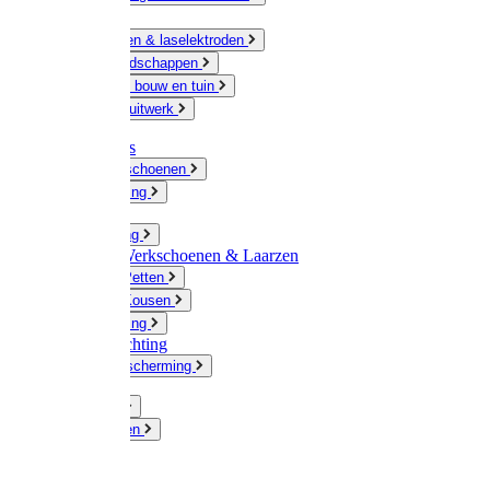
Ketting
Slijpschijven & laselektroden
Handgereedschappen
IJzerwaren bouw en tuin
Hang en sluitwerk
Disposables
Werkhandschoenen
Regenkleding
Klompen
Werkkleding
Wandel-/ Werkschoenen & Laarzen
Hoeden / Petten
Sokken / Kousen
Winterkleding
Winkelinrichting
Gelaatsbescherming
Pluimvee
Knaagdieren
Hond
Kat