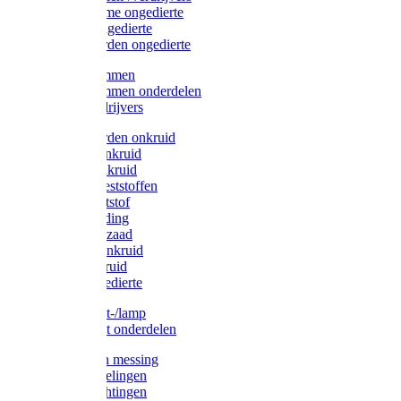
Protect Home ongedierte
Solabiol ongedierte
Protect Garden ongedierte
Mollenklemmen
Mollenklemmen onderdelen
Mollenverdrijvers
Protect Garden onkruid
Diversen onkruid
Solabiol onkruid
Solabiol meststoffen
Pokon meststof
Pokon voeding
Pokon graszaad
Roundup onkruid
Pokon onkruid
Pokon ongedierte
Vliegenkast-/lamp
Vliegenkast onderdelen
Zuigkorven messing
Geka koppelingen
Geka afdichtingen