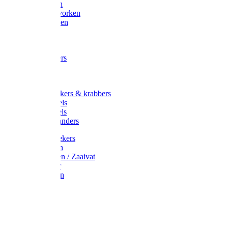
Maisvorken
Aardappelvorken
Vijgenvorken
Strohaak
Cultivators
Tuinkrabbers
Hakken
Schoffels
Onkruidstekers & krabbers
Hartschoffels
Ruitschoffels
Onkruidbranders
Graskantstekers
Verticuteren
Strooiwagen / Zaaivat
Grasmaaier
Grasscharen
Gazonrol
Trimmer
Grondboor
Tuinhamer