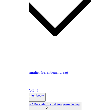
Contact
Retourformulier
Garantieaanvraag
OPRUIMING !!
01) Land-& Tuinbouw
02) Bezems / Borstels / Schildersgereedschap