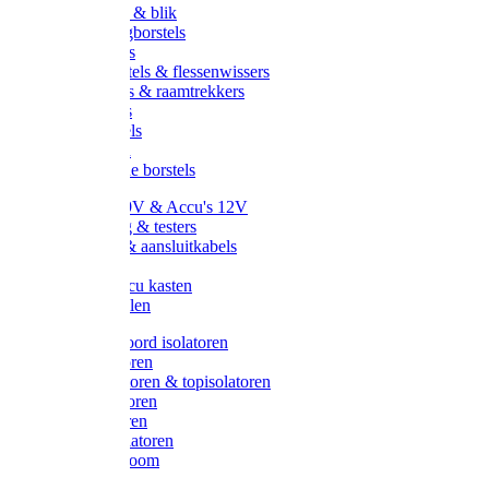
Handveger & blik
Voetenveegborstels
Handvegers
Afwasborstels & flessenwissers
Wasborstels & raamtrekkers
Tonborstels
Werkborstels
Ragebollen
Hygienische borstels
Batterijen 9V & Accu's 12V
Beveiliging & testers
Kabelsets & aansluitkabels
Aarding
Metalen accu kasten
Zonnepanelen
Draad & koord isolatoren
Ringisolatoren
Extra isolatoren & topisolatoren
Hoekisolatoren
Lintisolatoren
Afstandisolatoren
Isolatorenboom