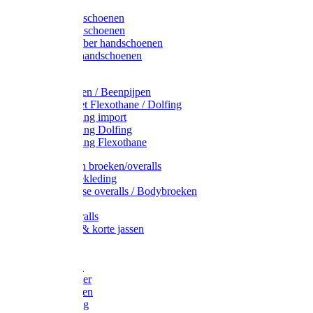
Latex handschoenen
Leren handschoenen
PVC / Rubber handschoenen
Katoenen handschoenen
Display
Plukmouwen / Beenpijpen
Reparatieset Flexothane / Dolfing
Regenkleding import
Regenkleding Dolfing
Regenkleding Flexothane
Toebehoren broeken/overalls
Signalisatiekleding
Amerikaanse overalls / Bodybroeken
Overalls
Kinderoveralls
Stofjassen & korte jassen
Werktruien
T-shirts
Werkjassen
Bodywarmer
Werkbroeken
Zaagkleding