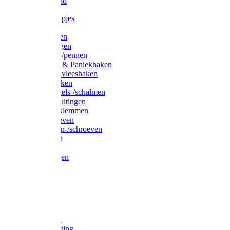
Waslijndraad
Simplexknipjes
Wervels
Sleutelringen
Gelaste ringen
Borgveren-/pennen
Musketons & Paniekhaken
S-haken & vleeshaken
Karabijnhaken
Noodschakels-/schalmen
Harp-/D-sluitingen
Staaldraadklemmen
Spanschroeven
Ringmoeren-/schroeven
Puntkousen
U-beugels
Aanlegringen
Lasthaken
Nagels
Krammen
Spijkers
Voetketting
Scheepsketting