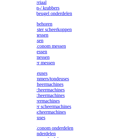
Injectiemateriaal
Hoefmessen-/ krabbers
Hoefbekapbeugel onderdelen
Messen toebehoren
Moser & Oster scheerkoppen
Hauptner messen
Liscop messen
Aesculap/Econom messen
Heiniger messen
Constanta messen
FarmClipper messen
Moser tondeuses
Overige trimmers/tondeuses
Heiniger scheermachines
Hauptner scheermachines
Aesculap scheermachines
Liscop scheermachines
FarmClipper scheermachines
Constanta scheermachines
Wahl tondeuses
Aesculap/Econom onderdelen
Hauptner onderdelen