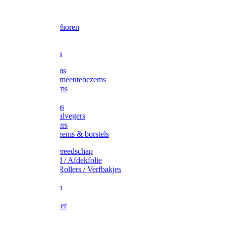
Voorhamer
Hamers
Slede toebehoren
Sledes
Composters
Straatbezems
Stads- / Gemeentebezems
Terrasbezems
Stalbezems
Gootbezems
Kamer-/Zaalvegers
Vloertrekkers
Onkruidbezems & borstels
Schildersgereedschap
Afplakband / Afdekfolie
Kwasten / Rollers / Verfbakjes
Mixers
Afdekfoliën
Messen
Schuurpapier
Luiwagens