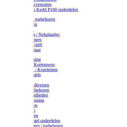
Drinkbak accessoires
Weidepomp Kerbl P100 onderdelen
Oormerken toebehoren
Enkelbanden
Oormerken
Halsplaatjes / Nekplaatjes
Kokernummers
Merkspray-/stift
Veemerkschaar
Uierverzorging
Halsters & Koetouwen
Halsriemen / Kopriemen
Koerugborstels
Koeliften
Koe / Stier diversen
Melkers toebehoren
Stalbenodigdheden
Kalververlossing
Stierenringen
Onthoornen
Kalverflessen
Koerugborstel onderdelen
Kalveremmers / toebehoren