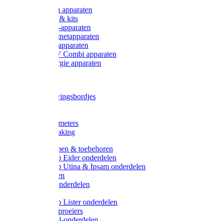
Onderdelen apparaten
Starter sets & kits
9V Batterij-apparaten
230V Lichtnetapparaten
12V Accu-apparaten
230V / 12V Combi apparaten
Zonne-energie apparaten
Tangen
Waarschuwingsbordjes
Afkuilen
Reiniging
Wegers en meters
Video bewaking
Weidepompen & toebehoren
Weidepomp Eider onderdelen
Weidepomp Utina & Ipsam onderdelen
Drinkbakken
Drinkbak onderdelen
Vlotters
Weidepomp Lister onderdelen
Nippels / Sproeiers
Drinknippel-onderdelen