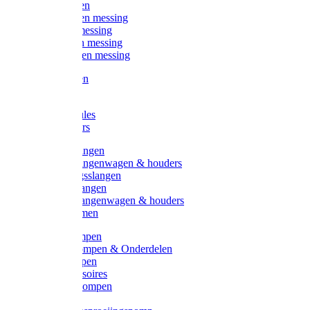
Kogelkranen
Koppelingen messing
Sproeiers messing
Tuinspuiten messing
Slangstukken messing
Handspuiten
Gieters
Kunststoftules
Regenmeters
Overige slangen
Overige slangenwagen & houders
Beregeningsslangen
Gardena slangen
Gardena slangenwagen & houders
Slangklemmen
Leader pompen
Zwengelpompen & Onderdelen
Ebara pompen
Pompaccessoires
Excellent pompen
Kinpumps