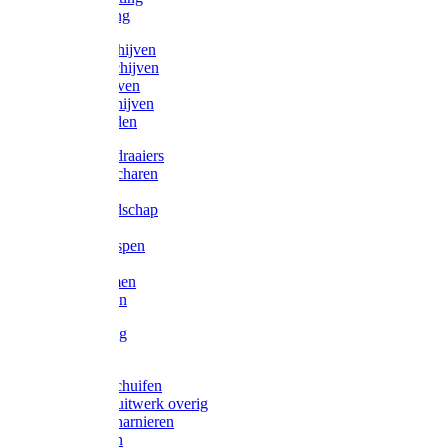
Victorketting
Afbraamschijven
Doorslijpschijven
Lamelschijven
Diamantschijven
Laselektroden
Schroevendraaiers
Tangen / Scharen
Zagen
Meetgereedschap
Beitels
Vijlen / Raspen
Sleutels
Lijmklemmen
Waterpassen
Bouwbeslag
Tuinbeslag
Grendels/schuifen
Hang en sluitwerk overig
Hengen/scharnieren
Scharnieren