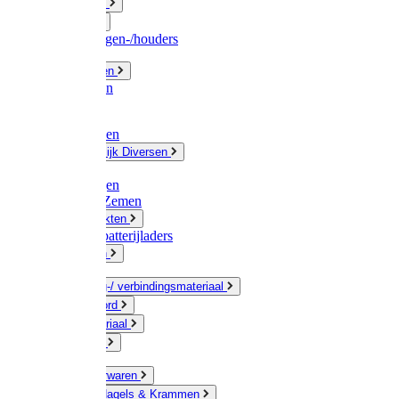
Fittingwerk
Gardena
Slangenwagen-/houders
Olie / Vetten
Chemicalien
Verven
Plasticzakken
Huishoudelijk Diversen
Matten
Zaksluitingen
Sponzen / Zemen
Zeepprodukten
Batterij & batterijladers
Zaklampen
Verpakking-/ verbindingsmateriaal
Touw / Koord
Afdekmateriaal
Staalkabel
Kleine ijzerwaren
Spijkers, Nagels & Krammen