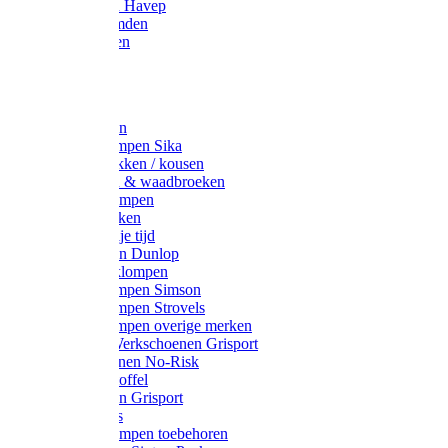
Werkjassen Havep
Thermohemden
Overhemden
Hoeden
Petten
Werksokken
Schoenklompen Sika
Thermo sokken / kousen
Lieslaarzen & waadbroeken
Houten klompen
Wandelsokken
Laarzen vrije tijd
Werklaarzen Dunlop
Kunststof klompen
Schoenklompen Simson
Schoenklompen Strovels
Schoenklompen overige merken
Wandel-/ Werkschoenen Grisport
Werkschoenen No-Risk
Klomppantoffel
Werklaarzen Grisport
Accessoires
Houten klompen toebehoren