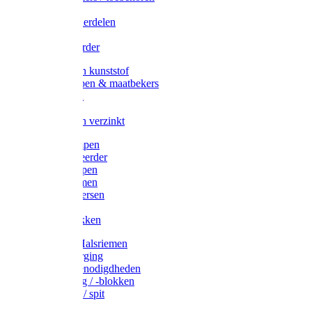
Veedrijvers
Koelift onderdelen
Antizuig
Uieronthaarder
Voerbakken kunststof
Voerscheppen & maatbekers
Hooiruiven
Hooinetten
Voerbakken verzinkt
Warmtelampen
Staartcoupeerder
Biggenkappen
Neuskrammen
Varken diversen
Zeugeband
Varkensbakken
Halsters / Halsriemen
Hoefverzorging
Lammer benodigdheden
Ramdektuig / -blokken
Vastzetpen / spit