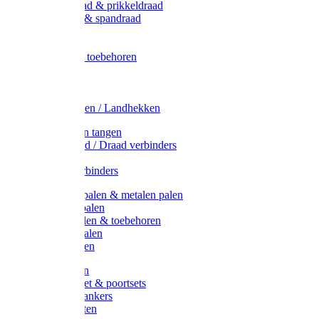
Metaal draad & prikkeldraad
Binddraad & spandraad
Gaas
Lint
Afrasternet toebehoren
Draad
Afrasternet
Koord
Weidehekken / Landhekken
Spanners en tangen
Lint / Koord / Draad verbinders
Haspels
Litzclip verbinders
Recycling palen & metalen palen
Kunststof palen
T-Post t-palen & toebehoren
Glasfiber palen
Houten palen
Poortgrepen
Doorgangset & poortsets
Poortgreepankers
Weidepoorten