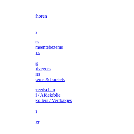
Voorhamer
Hamers
Slede toebehoren
Sledes
Composters
Straatbezems
Stads- / Gemeentebezems
Terrasbezems
Stalbezems
Gootbezems
Kamer-/Zaalvegers
Vloertrekkers
Onkruidbezems & borstels
Schildersgereedschap
Afplakband / Afdekfolie
Kwasten / Rollers / Verfbakjes
Mixers
Afdekfoliën
Messen
Schuurpapier
Luiwagens