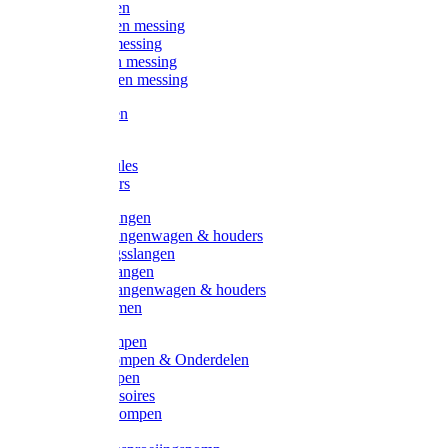
Kogelkranen
Koppelingen messing
Sproeiers messing
Tuinspuiten messing
Slangstukken messing
Handspuiten
Gieters
Kunststoftules
Regenmeters
Overige slangen
Overige slangenwagen & houders
Beregeningsslangen
Gardena slangen
Gardena slangenwagen & houders
Slangklemmen
Leader pompen
Zwengelpompen & Onderdelen
Ebara pompen
Pompaccessoires
Excellent pompen
Kinpumps