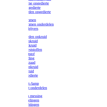
Protect Home ongedierte
Solabiol ongedierte
Protect Garden ongedierte
Mollenklemmen
Mollenklemmen onderdelen
Mollenverdrijvers
Protect Garden onkruid
Diversen onkruid
Solabiol onkruid
Solabiol meststoffen
Pokon meststof
Pokon voeding
Pokon graszaad
Roundup onkruid
Pokon onkruid
Pokon ongedierte
Vliegenkast-/lamp
Vliegenkast onderdelen
Zuigkorven messing
Geka koppelingen
Geka afdichtingen