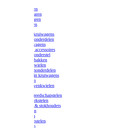
Bijlen
Snoeischaren
Heggenscharen
Takkenscharen
Snoeimessen
Landbouwkruiwagens
Kruiwagenonderdelen
Bouwkruiwagens
Kruiwagen accessoires
Kruiwagenonderstel
Kruiwagenbakken
Kruiwagenwielen
Steekwagenonderdelen
Huis en Tuin kruiwagens
Steekwagen
Bok- en Zwenkwielen
Overige gereedschapstelen
Bezem-/Harkstelen
Handvaten & stokhouders
Hamerstelen
Spadestelen
Graanschopstelen
Schopstelen