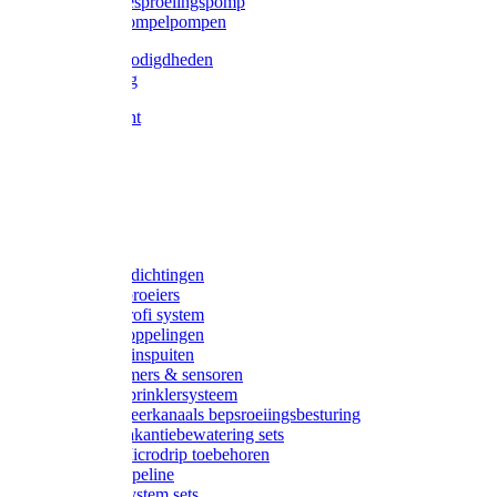
Gardena besproeiingspomp
Gardena dompelpompen
Tyleen benodigdheden
Tyleenslang
Lange bocht
Knie
T-stuk
Sok
Verloop
Nippels
Stop
Gardena afdichtingen
Gardena sproeiers
Gardena Profi system
Gardena koppelingen
Gardena tuinspuiten
Gardena timers & sensoren
Gardena Sprinklersysteem
Gardena meerkanaals bepsroeiingsbesturing
Gardena vakantiebewatering sets
Gardena Microdrip toebehoren
Gardena Pipeline
Gardena System sets