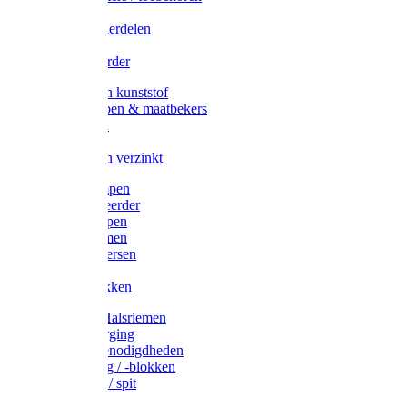
Veedrijvers
Koelift onderdelen
Antizuig
Uieronthaarder
Voerbakken kunststof
Voerscheppen & maatbekers
Hooiruiven
Hooinetten
Voerbakken verzinkt
Warmtelampen
Staartcoupeerder
Biggenkappen
Neuskrammen
Varken diversen
Zeugeband
Varkensbakken
Halsters / Halsriemen
Hoefverzorging
Lammer benodigdheden
Ramdektuig / -blokken
Vastzetpen / spit