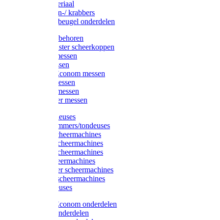
Injectiemateriaal
Hoefmessen-/ krabbers
Hoefbekapbeugel onderdelen
Messen toebehoren
Moser & Oster scheerkoppen
Hauptner messen
Liscop messen
Aesculap/Econom messen
Heiniger messen
Constanta messen
FarmClipper messen
Moser tondeuses
Overige trimmers/tondeuses
Heiniger scheermachines
Hauptner scheermachines
Aesculap scheermachines
Liscop scheermachines
FarmClipper scheermachines
Constanta scheermachines
Wahl tondeuses
Aesculap/Econom onderdelen
Hauptner onderdelen