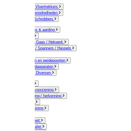
Bezems & Vloertrekkers
Schildersbenodigdheden
Borstels / Schrobbers
Accessoires & aarding
Isolatoren
Geleiders / Gaas / Hekwerk
Verbinders / Spanners / Haspels
Palen
Doorgangen en weidepoorten
Schrikdraadapparaten
Afrastering Diversen
Erf & Stal
Drinkwatervoorziening
Veemarkering-/ herkenning
Koe / Stier
Voervoorziening
Varken
Schaap / Geit
Paard & Ruiter