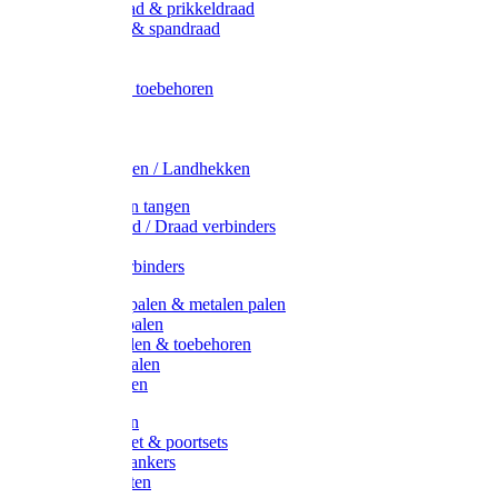
Metaal draad & prikkeldraad
Binddraad & spandraad
Gaas
Lint
Afrasternet toebehoren
Draad
Afrasternet
Koord
Weidehekken / Landhekken
Spanners en tangen
Lint / Koord / Draad verbinders
Haspels
Litzclip verbinders
Recycling palen & metalen palen
Kunststof palen
T-Post t-palen & toebehoren
Glasfiber palen
Houten palen
Poortgrepen
Doorgangset & poortsets
Poortgreepankers
Weidepoorten