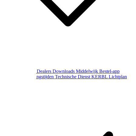
Over Middelwijk
Dealers
Downloads
Middelwijk Bestel-app
Gewijzigde openingstijden
Technische Dienst
KERBL Lichtplan
Aanvraag
Contact