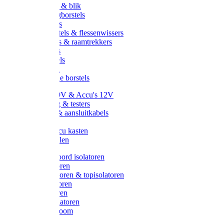
Handveger & blik
Voetenveegborstels
Handvegers
Afwasborstels & flessenwissers
Wasborstels & raamtrekkers
Tonborstels
Werkborstels
Ragebollen
Hygienische borstels
Batterijen 9V & Accu's 12V
Beveiliging & testers
Kabelsets & aansluitkabels
Aarding
Metalen accu kasten
Zonnepanelen
Draad & koord isolatoren
Ringisolatoren
Extra isolatoren & topisolatoren
Hoekisolatoren
Lintisolatoren
Afstandisolatoren
Isolatorenboom