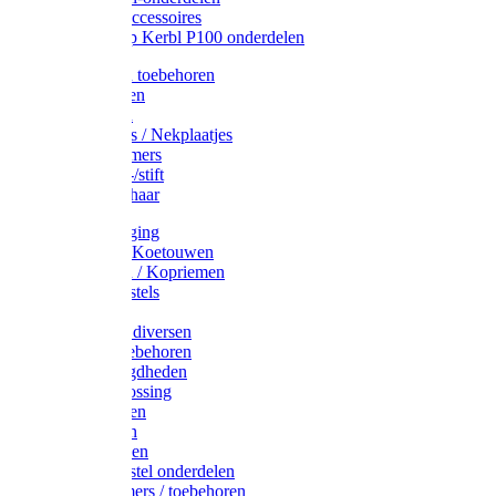
Drinkbak accessoires
Weidepomp Kerbl P100 onderdelen
Oormerken toebehoren
Enkelbanden
Oormerken
Halsplaatjes / Nekplaatjes
Kokernummers
Merkspray-/stift
Veemerkschaar
Uierverzorging
Halsters & Koetouwen
Halsriemen / Kopriemen
Koerugborstels
Koeliften
Koe / Stier diversen
Melkers toebehoren
Stalbenodigdheden
Kalververlossing
Stierenringen
Onthoornen
Kalverflessen
Koerugborstel onderdelen
Kalveremmers / toebehoren