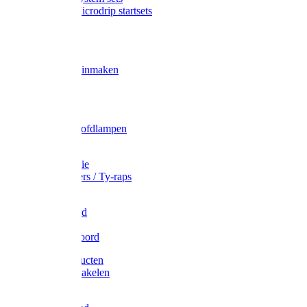
Gardena Microdrip startsets
Vet
Olie
Wecken & inmaken
Tricel
Americol
Zak- & Hoofdlampen
Lampjes
Tape en folie
Kabelbinders / Ty-raps
Bindtouw
Metselkoord
Touw
Elastisch koord
Afdekproducten
Heffen en takelen
Staalkabel