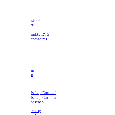
Speciekuip
Emmer kunststof
Schepemmer
Voerton
Emmer verzinkt / RVS
Regenton accessoires
Regenton
Jerrycans
Trechter
Polyharken
Gazonharken
Asfaltharken
Tuinharken
Hooiharken
Handgereedschap Eurotool
Handgereedschap Gardena
Kindergereedschap
Kniebescherming