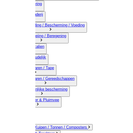
03) Afrastering
04) Veehouderij
05) Bestrijding / Bescherming / Voeding
06) Besproeiing / Beregening
07) Chemicalien
08) Huishoudelijk
09) Touwwaren / Tape
10) IJzerwaren / Gereedschappen
11) Persoonlijke bescherming
12) Kleindier & Pluimvee
Emmers / Kuipen / Tonnen / Composters