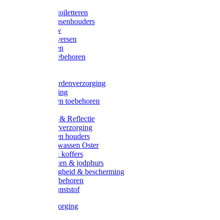
Halsters
Poetsen & toiletteren
Zadel-/Trensenhouders
Halstertouw
Halsters diversen
Hoofdstellen
Zadel & toebehoren
Longeren
Zwepen
Rapide paardenverzorging
Ruiter kleding
Hoofdstellen toebehoren
Dekens
Verlichting & Reflectie
Rapide leerverzorging
Likstenen en houders
Poetsen & wassen Oster
Poetssets & koffers
Ruiter laarzen & jodphurs
Ruiter veiligheid & bescherming
Ruiter - toebehoren
Voerbak kunststof
Klauwverzorging
Diversen