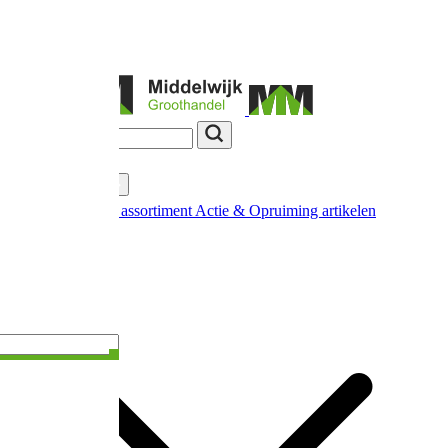
Vakkennis
Categorieën
Nieuw in ons assortiment
Actie & Opruiming artikelen
Extra