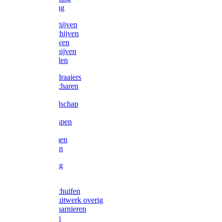
Victorketting
Afbraamschijven
Doorslijpschijven
Lamelschijven
Diamantschijven
Laselektroden
Schroevendraaiers
Tangen / Scharen
Zagen
Meetgereedschap
Beitels
Vijlen / Raspen
Sleutels
Lijmklemmen
Waterpassen
Bouwbeslag
Tuinbeslag
Grendels/schuifen
Hang en sluitwerk overig
Hengen/scharnieren
Scharnieren