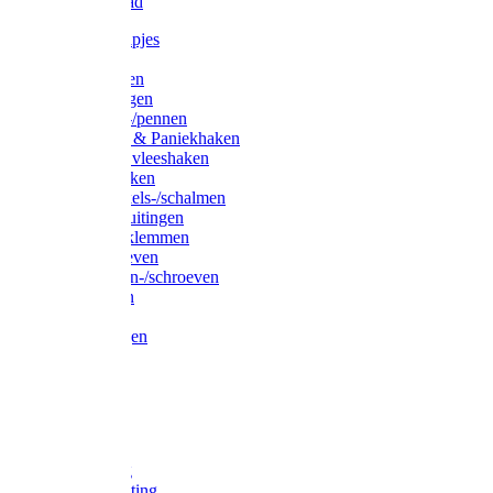
Waslijndraad
Simplexknipjes
Wervels
Sleutelringen
Gelaste ringen
Borgveren-/pennen
Musketons & Paniekhaken
S-haken & vleeshaken
Karabijnhaken
Noodschakels-/schalmen
Harp-/D-sluitingen
Staaldraadklemmen
Spanschroeven
Ringmoeren-/schroeven
Puntkousen
U-beugels
Aanlegringen
Lasthaken
Nagels
Krammen
Spijkers
Voetketting
Scheepsketting