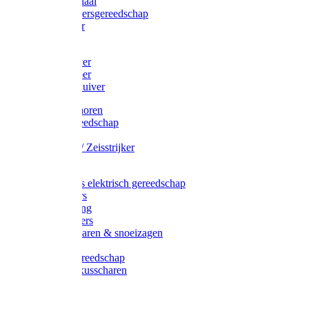
Afzetmateriaal
Stratenmakersgereedschap
Straathamer
Koevoeten
Mestschuiver
Mestschraper
Sneeuwschuiver
Zeis toebehoren
Baggergereedschap
Zeisen
Wetstenen / Zeisstrijker
Zeisboom
Accessoires elektrisch gereedschap
Grasmaaiers
Tuinreiniging
Robotmaaiers
Heggenscharen & snoeizagen
Trimmers
Klussen gereedschap
Gras & buxusscharen
Snoeizaag
Boomband