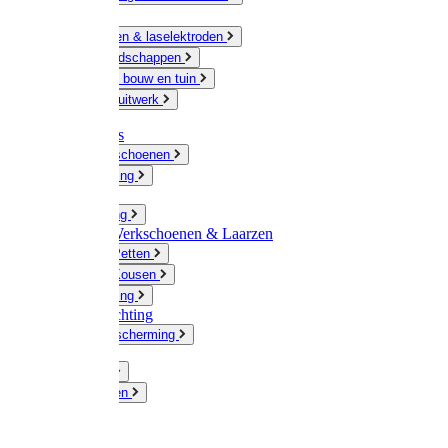
Ketting
Slijpschijven & laselektroden
Handgereedschappen
IJzerwaren bouw en tuin
Hang en sluitwerk
Disposables
Werkhandschoenen
Regenkleding
Klompen
Werkkleding
Wandel-/ Werkschoenen & Laarzen
Hoeden / Petten
Sokken / Kousen
Winterkleding
Winkelinrichting
Gelaatsbescherming
Pluimvee
Knaagdieren
Hond
Kat