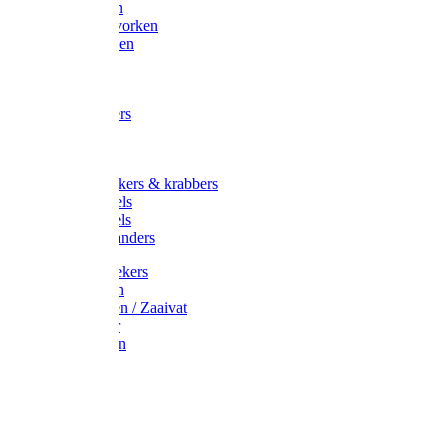
Maisvorken
Aardappelvorken
Vijgenvorken
Strohaak
Cultivators
Tuinkrabbers
Hakken
Schoffels
Onkruidstekers & krabbers
Hartschoffels
Ruitschoffels
Onkruidbranders
Graskantstekers
Verticuteren
Strooiwagen / Zaaivat
Grasmaaier
Grasscharen
Gazonrol
Trimmer
Grondboor
Tuinhamer