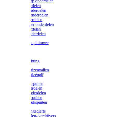
Lister/Liscop onderdelen
Eider onderdelen
Heiniger onderdelen
Constanta onderdelen
Moser onderdelen
Farm Clipper onderdelen
Oster onderdelen
TailWell onderdelen
Voerbakken pluimvee
Katten
Honden
LED verlichting
Ratten / Muizenvallen
Ratten / Muizengif
Gloria drukspuiten
Gloria onderdelen
Gardena onderdelen
Dario drukspuiten
Gardena drukspuiten
Diversen ongedierte
Insectenvallen-/verdrijvers