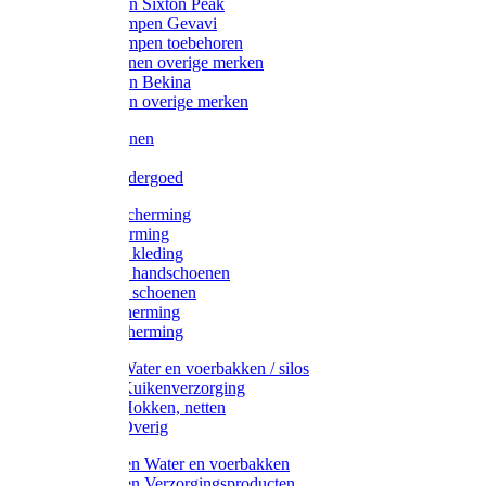
Werklaarzen Sixton Peak
Schoenklompen Gevavi
Schoenklompen toebehoren
Werkschoenen overige merken
Werklaarzen Bekina
Werklaarzen overige merken
Handschoenen
Mutsen
Thermo ondergoed
Gehoorbescherming
Oogbescherming
Disposable kleding
Disposable handschoenen
Disposable schoenen
Mondbescherming
Hoofdbescherming
Pluimvee Water en voerbakken / silos
Pluimvee Kuikenverzorging
Pluimvee Hokken, netten
Pluimvee Overig
Knaagdieren Water en voerbakken
Knaagdieren Verzorgingsproducten