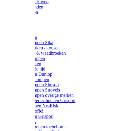
Werkjassen Havep
Thermohemden
Overhemden
Hoeden
Petten
Werksokken
Schoenklompen Sika
Thermo sokken / kousen
Lieslaarzen & waadbroeken
Houten klompen
Wandelsokken
Laarzen vrije tijd
Werklaarzen Dunlop
Kunststof klompen
Schoenklompen Simson
Schoenklompen Strovels
Schoenklompen overige merken
Wandel-/ Werkschoenen Grisport
Werkschoenen No-Risk
Klomppantoffel
Werklaarzen Grisport
Accessoires
Houten klompen toebehoren