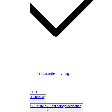
Contact
Retourformulier
Garantieaanvraag
OPRUIMING !!
01) Land-& Tuinbouw
02) Bezems / Borstels / Schildersgereedschap