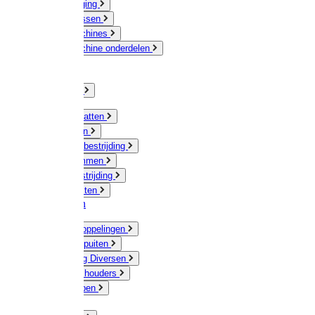
Veeverzorging
Scheermessen
Scheermachines
Scheermachine onderdelen
Huisdieren
Kippen
Verlichting
Muizen / Ratten
Drukspuiten
Ongediertebestrijding
Mollenklemmen
Onkruidbestrijding
Vliegenkasten
Meststoffen
Messing koppelingen
Gieters / Spuiten
Besproeiing Diversen
Slangen & houders
Waterpompen
Tyleen