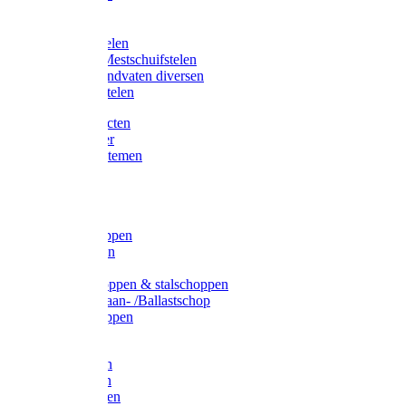
Bijlstelen
Vorkstelen
Gardena stelen
Sneeuw- /Mestschuifstelen
Stelen / Handvaten diversen
Telescoopstelen
Tuin producten
Fruitplukker
Ophangsystemen
Tuinafval
Manden
Spades
Betonschoppen
Schepbatsen
Batsen
Ballastschoppen & stalschoppen
Slijtsrip Graan- /Ballastschop
Graanschoppen
Spitvorken
Hooivorken
Mestvorken
Bietenvorken