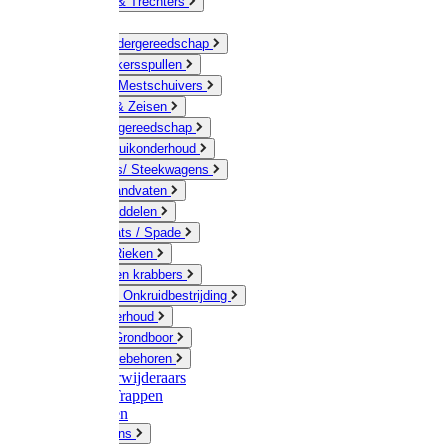
Jerrycans & Trechters
Harken
Hand-/ Kindergereedschap
Stratenmakersspullen
Sneeuw- / Mestschuivers
Baggeren & Zeisen
Elektrisch gereedschap
Boom / Struikonderhoud
Kruiwagens/ Steekwagens
Stelen / Handvaten
Tuinhulpmiddelen
Schop / Bats / Spade
Vorken & Rieken
Cultivator en krabbers
Schoffels / Onkruidbestrijding
Gazononderhoud
Hamers / Grondboor
Sledes / toebehoren
Onkruidverwijderaars
Ladders / Trappen
Werkbanken
Betonmolens