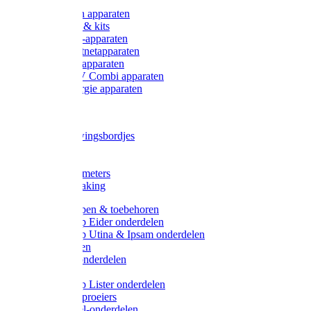
Onderdelen apparaten
Starter sets & kits
9V Batterij-apparaten
230V Lichtnetapparaten
12V Accu-apparaten
230V / 12V Combi apparaten
Zonne-energie apparaten
Tangen
Waarschuwingsbordjes
Afkuilen
Reiniging
Wegers en meters
Video bewaking
Weidepompen & toebehoren
Weidepomp Eider onderdelen
Weidepomp Utina & Ipsam onderdelen
Drinkbakken
Drinkbak onderdelen
Vlotters
Weidepomp Lister onderdelen
Nippels / Sproeiers
Drinknippel-onderdelen