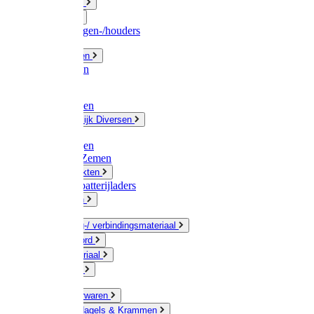
Fittingwerk
Gardena
Slangenwagen-/houders
Olie / Vetten
Chemicalien
Verven
Plasticzakken
Huishoudelijk Diversen
Matten
Zaksluitingen
Sponzen / Zemen
Zeepprodukten
Batterij & batterijladers
Zaklampen
Verpakking-/ verbindingsmateriaal
Touw / Koord
Afdekmateriaal
Staalkabel
Kleine ijzerwaren
Spijkers, Nagels & Krammen