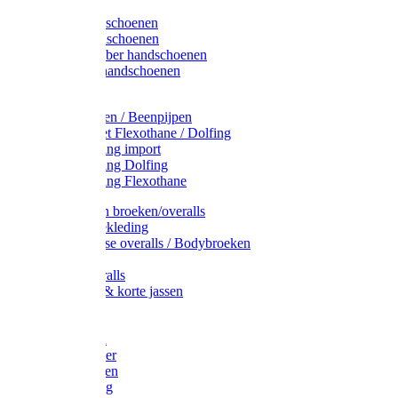
Latex handschoenen
Leren handschoenen
PVC / Rubber handschoenen
Katoenen handschoenen
Display
Plukmouwen / Beenpijpen
Reparatieset Flexothane / Dolfing
Regenkleding import
Regenkleding Dolfing
Regenkleding Flexothane
Toebehoren broeken/overalls
Signalisatiekleding
Amerikaanse overalls / Bodybroeken
Overalls
Kinderoveralls
Stofjassen & korte jassen
Werktruien
T-shirts
Werkjassen
Bodywarmer
Werkbroeken
Zaagkleding