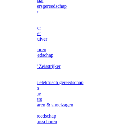
Afzetmateriaal
Stratenmakersgereedschap
Straathamer
Koevoeten
Mestschuiver
Mestschraper
Sneeuwschuiver
Zeis toebehoren
Baggergereedschap
Zeisen
Wetstenen / Zeisstrijker
Zeisboom
Accessoires elektrisch gereedschap
Grasmaaiers
Tuinreiniging
Robotmaaiers
Heggenscharen & snoeizagen
Trimmers
Klussen gereedschap
Gras & buxusscharen
Snoeizaag
Boomband