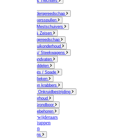
Jerrycans & Trechters
Harken
Hand-/ Kindergereedschap
Stratenmakersspullen
Sneeuw- / Mestschuivers
Baggeren & Zeisen
Elektrisch gereedschap
Boom / Struikonderhoud
Kruiwagens/ Steekwagens
Stelen / Handvaten
Tuinhulpmiddelen
Schop / Bats / Spade
Vorken & Rieken
Cultivator en krabbers
Schoffels / Onkruidbestrijding
Gazononderhoud
Hamers / Grondboor
Sledes / toebehoren
Onkruidverwijderaars
Ladders / Trappen
Werkbanken
Betonmolens