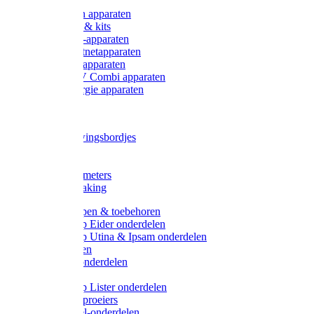
Onderdelen apparaten
Starter sets & kits
9V Batterij-apparaten
230V Lichtnetapparaten
12V Accu-apparaten
230V / 12V Combi apparaten
Zonne-energie apparaten
Tangen
Waarschuwingsbordjes
Afkuilen
Reiniging
Wegers en meters
Video bewaking
Weidepompen & toebehoren
Weidepomp Eider onderdelen
Weidepomp Utina & Ipsam onderdelen
Drinkbakken
Drinkbak onderdelen
Vlotters
Weidepomp Lister onderdelen
Nippels / Sproeiers
Drinknippel-onderdelen