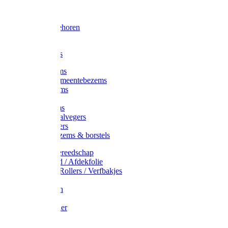
Voorhamer
Hamers
Slede toebehoren
Sledes
Composters
Straatbezems
Stads- / Gemeentebezems
Terrasbezems
Stalbezems
Gootbezems
Kamer-/Zaalvegers
Vloertrekkers
Onkruidbezems & borstels
Schildersgereedschap
Afplakband / Afdekfolie
Kwasten / Rollers / Verfbakjes
Mixers
Afdekfoliën
Messen
Schuurpapier
Luiwagens