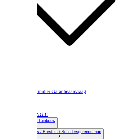
Contact
Retourformulier
Garantieaanvraag
OPRUIMING !!
01) Land-& Tuinbouw
02) Bezems / Borstels / Schildersgereedschap