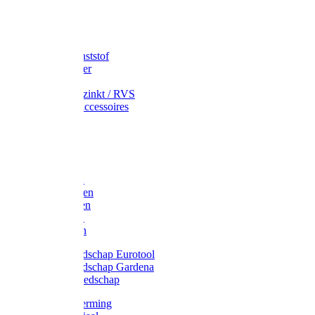
Speciekuip
Emmer kunststof
Schepemmer
Voerton
Emmer verzinkt / RVS
Regenton accessoires
Regenton
Jerrycans
Trechter
Polyharken
Gazonharken
Asfaltharken
Tuinharken
Hooiharken
Handgereedschap Eurotool
Handgereedschap Gardena
Kindergereedschap
Kniebescherming