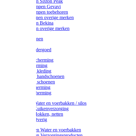
Werklaarzen Sixton Peak
Schoenklompen Gevavi
Schoenklompen toebehoren
Werkschoenen overige merken
Werklaarzen Bekina
Werklaarzen overige merken
Handschoenen
Mutsen
Thermo ondergoed
Gehoorbescherming
Oogbescherming
Disposable kleding
Disposable handschoenen
Disposable schoenen
Mondbescherming
Hoofdbescherming
Pluimvee Water en voerbakken / silos
Pluimvee Kuikenverzorging
Pluimvee Hokken, netten
Pluimvee Overig
Knaagdieren Water en voerbakken
Knaagdieren Verzorgingsproducten