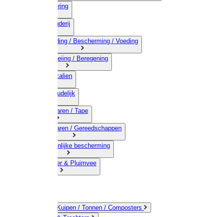
03) Afrastering
04) Veehouderij
05) Bestrijding / Bescherming / Voeding
06) Besproeiing / Beregening
07) Chemicalien
08) Huishoudelijk
09) Touwwaren / Tape
10) IJzerwaren / Gereedschappen
11) Persoonlijke bescherming
12) Kleindier & Pluimvee
Emmers / Kuipen / Tonnen / Composters