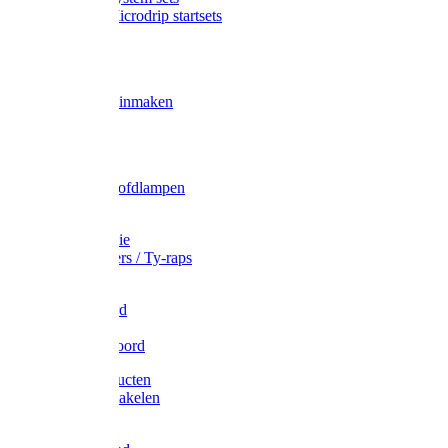
Gardena Microdrip startsets
Vet
Olie
Wecken & inmaken
Tricel
Americol
Zak- & Hoofdlampen
Lampjes
Tape en folie
Kabelbinders / Ty-raps
Bindtouw
Metselkoord
Touw
Elastisch koord
Afdekproducten
Heffen en takelen
Staalkabel