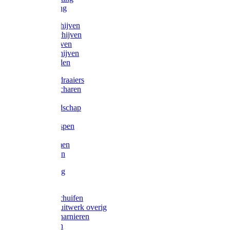
Victorketting
Afbraamschijven
Doorslijpschijven
Lamelschijven
Diamantschijven
Laselektroden
Schroevendraaiers
Tangen / Scharen
Zagen
Meetgereedschap
Beitels
Vijlen / Raspen
Sleutels
Lijmklemmen
Waterpassen
Bouwbeslag
Tuinbeslag
Grendels/schuifen
Hang en sluitwerk overig
Hengen/scharnieren
Scharnieren