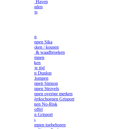
Werkjassen Havep
Thermohemden
Overhemden
Hoeden
Petten
Werksokken
Schoenklompen Sika
Thermo sokken / kousen
Lieslaarzen & waadbroeken
Houten klompen
Wandelsokken
Laarzen vrije tijd
Werklaarzen Dunlop
Kunststof klompen
Schoenklompen Simson
Schoenklompen Strovels
Schoenklompen overige merken
Wandel-/ Werkschoenen Grisport
Werkschoenen No-Risk
Klomppantoffel
Werklaarzen Grisport
Accessoires
Houten klompen toebehoren