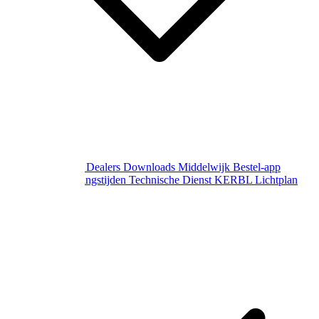
Over Middelwijk
Dealers
Downloads
Middelwijk Bestel-app
Gewijzigde openingstijden
Technische Dienst
KERBL Lichtplan
Aanvraag
Contact