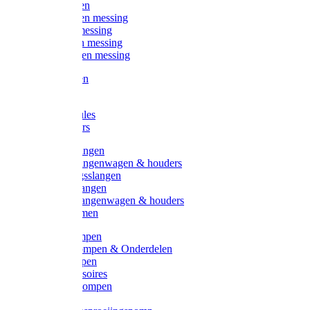
Kogelkranen
Koppelingen messing
Sproeiers messing
Tuinspuiten messing
Slangstukken messing
Handspuiten
Gieters
Kunststoftules
Regenmeters
Overige slangen
Overige slangenwagen & houders
Beregeningsslangen
Gardena slangen
Gardena slangenwagen & houders
Slangklemmen
Leader pompen
Zwengelpompen & Onderdelen
Ebara pompen
Pompaccessoires
Excellent pompen
Kinpumps