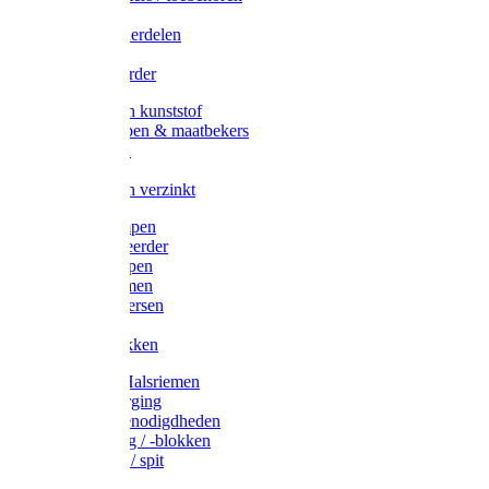
Veedrijvers
Koelift onderdelen
Antizuig
Uieronthaarder
Voerbakken kunststof
Voerscheppen & maatbekers
Hooiruiven
Hooinetten
Voerbakken verzinkt
Warmtelampen
Staartcoupeerder
Biggenkappen
Neuskrammen
Varken diversen
Zeugeband
Varkensbakken
Halsters / Halsriemen
Hoefverzorging
Lammer benodigdheden
Ramdektuig / -blokken
Vastzetpen / spit