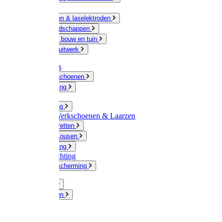
Ketting
Slijpschijven & laselektroden
Handgereedschappen
IJzerwaren bouw en tuin
Hang en sluitwerk
Disposables
Werkhandschoenen
Regenkleding
Klompen
Werkkleding
Wandel-/ Werkschoenen & Laarzen
Hoeden / Petten
Sokken / Kousen
Winterkleding
Winkelinrichting
Gelaatsbescherming
Pluimvee
Knaagdieren
Hond
Kat