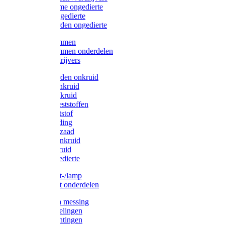
Protect Home ongedierte
Solabiol ongedierte
Protect Garden ongedierte
Mollenklemmen
Mollenklemmen onderdelen
Mollenverdrijvers
Protect Garden onkruid
Diversen onkruid
Solabiol onkruid
Solabiol meststoffen
Pokon meststof
Pokon voeding
Pokon graszaad
Roundup onkruid
Pokon onkruid
Pokon ongedierte
Vliegenkast-/lamp
Vliegenkast onderdelen
Zuigkorven messing
Geka koppelingen
Geka afdichtingen