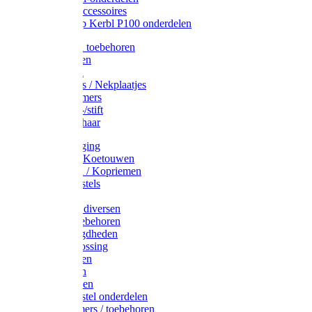
Drinkbak accessoires
Weidepomp Kerbl P100 onderdelen
Oormerken toebehoren
Enkelbanden
Oormerken
Halsplaatjes / Nekplaatjes
Kokernummers
Merkspray-/stift
Veemerkschaar
Uierverzorging
Halsters & Koetouwen
Halsriemen / Kopriemen
Koerugborstels
Koeliften
Koe / Stier diversen
Melkers toebehoren
Stalbenodigdheden
Kalververlossing
Stierenringen
Onthoornen
Kalverflessen
Koerugborstel onderdelen
Kalveremmers / toebehoren