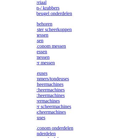
Injectiemateriaal
Hoefmessen-/ krabbers
Hoefbekapbeugel onderdelen
Messen toebehoren
Moser & Oster scheerkoppen
Hauptner messen
Liscop messen
Aesculap/Econom messen
Heiniger messen
Constanta messen
FarmClipper messen
Moser tondeuses
Overige trimmers/tondeuses
Heiniger scheermachines
Hauptner scheermachines
Aesculap scheermachines
Liscop scheermachines
FarmClipper scheermachines
Constanta scheermachines
Wahl tondeuses
Aesculap/Econom onderdelen
Hauptner onderdelen