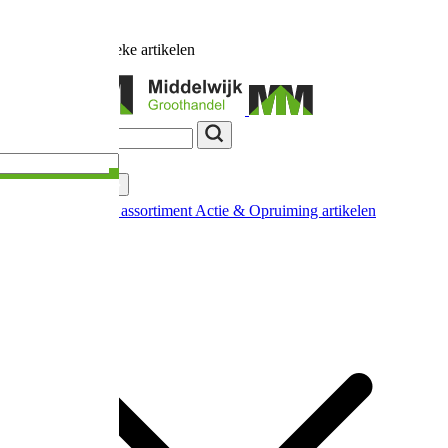
Ruim
17.000
unieke artikelen
Categorieën
Nieuw in ons assortiment
Actie & Opruiming artikelen
Extra