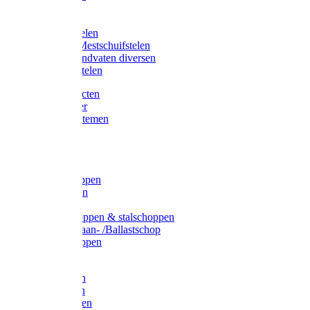
Bijlstelen
Vorkstelen
Gardena stelen
Sneeuw- /Mestschuifstelen
Stelen / Handvaten diversen
Telescoopstelen
Tuin producten
Fruitplukker
Ophangsystemen
Tuinafval
Manden
Spades
Betonschoppen
Schepbatsen
Batsen
Ballastschoppen & stalschoppen
Slijtsrip Graan- /Ballastschop
Graanschoppen
Spitvorken
Hooivorken
Mestvorken
Bietenvorken