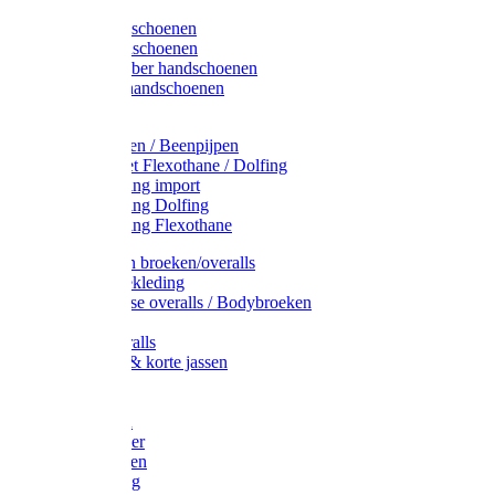
Latex handschoenen
Leren handschoenen
PVC / Rubber handschoenen
Katoenen handschoenen
Display
Plukmouwen / Beenpijpen
Reparatieset Flexothane / Dolfing
Regenkleding import
Regenkleding Dolfing
Regenkleding Flexothane
Toebehoren broeken/overalls
Signalisatiekleding
Amerikaanse overalls / Bodybroeken
Overalls
Kinderoveralls
Stofjassen & korte jassen
Werktruien
T-shirts
Werkjassen
Bodywarmer
Werkbroeken
Zaagkleding