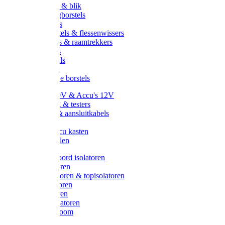
Handveger & blik
Voetenveegborstels
Handvegers
Afwasborstels & flessenwissers
Wasborstels & raamtrekkers
Tonborstels
Werkborstels
Ragebollen
Hygienische borstels
Batterijen 9V & Accu's 12V
Beveiliging & testers
Kabelsets & aansluitkabels
Aarding
Metalen accu kasten
Zonnepanelen
Draad & koord isolatoren
Ringisolatoren
Extra isolatoren & topisolatoren
Hoekisolatoren
Lintisolatoren
Afstandisolatoren
Isolatorenboom