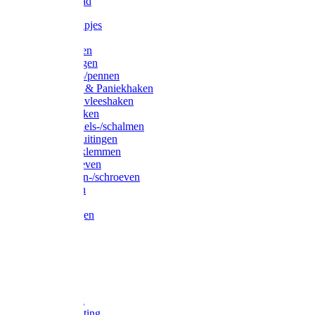
Waslijndraad
Simplexknipjes
Wervels
Sleutelringen
Gelaste ringen
Borgveren-/pennen
Musketons & Paniekhaken
S-haken & vleeshaken
Karabijnhaken
Noodschakels-/schalmen
Harp-/D-sluitingen
Staaldraadklemmen
Spanschroeven
Ringmoeren-/schroeven
Puntkousen
U-beugels
Aanlegringen
Lasthaken
Nagels
Krammen
Spijkers
Voetketting
Scheepsketting