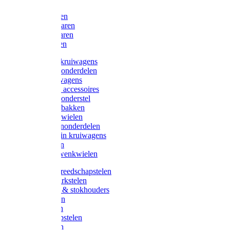
Bijlen
Snoeischaren
Heggenscharen
Takkenscharen
Snoeimessen
Landbouwkruiwagens
Kruiwagenonderdelen
Bouwkruiwagens
Kruiwagen accessoires
Kruiwagenonderstel
Kruiwagenbakken
Kruiwagenwielen
Steekwagenonderdelen
Huis en Tuin kruiwagens
Steekwagen
Bok- en Zwenkwielen
Overige gereedschapstelen
Bezem-/Harkstelen
Handvaten & stokhouders
Hamerstelen
Spadestelen
Graanschopstelen
Schopstelen