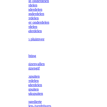
Lister/Liscop onderdelen
Eider onderdelen
Heiniger onderdelen
Constanta onderdelen
Moser onderdelen
Farm Clipper onderdelen
Oster onderdelen
TailWell onderdelen
Voerbakken pluimvee
Katten
Honden
LED verlichting
Ratten / Muizenvallen
Ratten / Muizengif
Gloria drukspuiten
Gloria onderdelen
Gardena onderdelen
Dario drukspuiten
Gardena drukspuiten
Diversen ongedierte
Insectenvallen-/verdrijvers