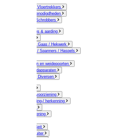
Bezems & Vloertrekkers
Schildersbenodigdheden
Borstels / Schrobbers
Accessoires & aarding
Isolatoren
Geleiders / Gaas / Hekwerk
Verbinders / Spanners / Haspels
Palen
Doorgangen en weidepoorten
Schrikdraadapparaten
Afrastering Diversen
Erf & Stal
Drinkwatervoorziening
Veemarkering-/ herkenning
Koe / Stier
Voervoorziening
Varken
Schaap / Geit
Paard & Ruiter