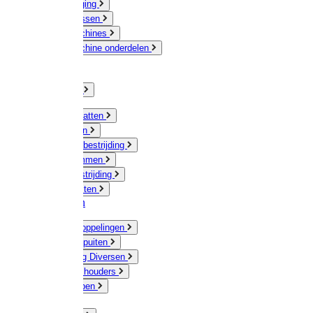
Veeverzorging
Scheermessen
Scheermachines
Scheermachine onderdelen
Huisdieren
Kippen
Verlichting
Muizen / Ratten
Drukspuiten
Ongediertebestrijding
Mollenklemmen
Onkruidbestrijding
Vliegenkasten
Meststoffen
Messing koppelingen
Gieters / Spuiten
Besproeiing Diversen
Slangen & houders
Waterpompen
Tyleen