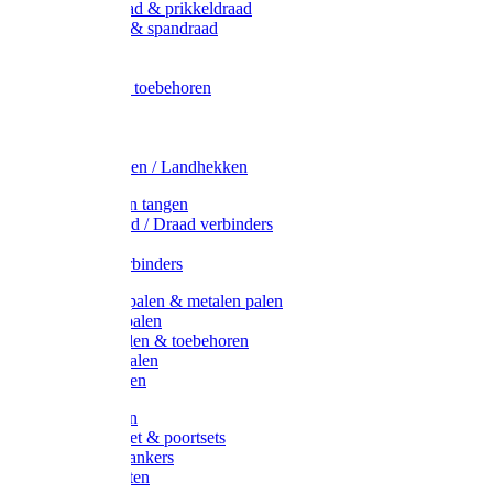
Metaal draad & prikkeldraad
Binddraad & spandraad
Gaas
Lint
Afrasternet toebehoren
Draad
Afrasternet
Koord
Weidehekken / Landhekken
Spanners en tangen
Lint / Koord / Draad verbinders
Haspels
Litzclip verbinders
Recycling palen & metalen palen
Kunststof palen
T-Post t-palen & toebehoren
Glasfiber palen
Houten palen
Poortgrepen
Doorgangset & poortsets
Poortgreepankers
Weidepoorten