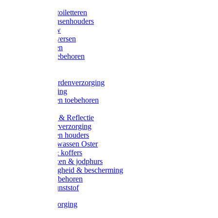
Halsters
Poetsen & toiletteren
Zadel-/Trensenhouders
Halstertouw
Halsters diversen
Hoofdstellen
Zadel & toebehoren
Longeren
Zwepen
Rapide paardenverzorging
Ruiter kleding
Hoofdstellen toebehoren
Dekens
Verlichting & Reflectie
Rapide leerverzorging
Likstenen en houders
Poetsen & wassen Oster
Poetssets & koffers
Ruiter laarzen & jodphurs
Ruiter veiligheid & bescherming
Ruiter - toebehoren
Voerbak kunststof
Klauwverzorging
Diversen