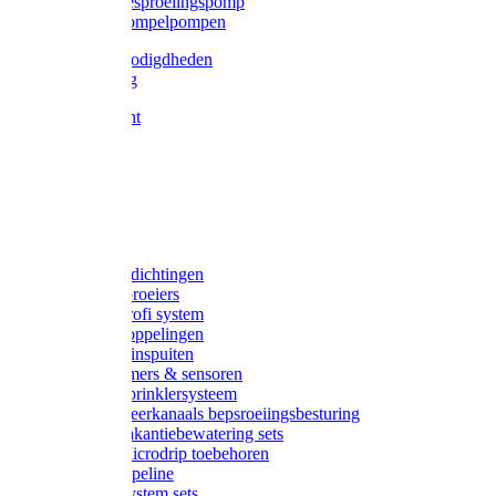
Gardena besproeiingspomp
Gardena dompelpompen
Tyleen benodigdheden
Tyleenslang
Lange bocht
Knie
T-stuk
Sok
Verloop
Nippels
Stop
Gardena afdichtingen
Gardena sproeiers
Gardena Profi system
Gardena koppelingen
Gardena tuinspuiten
Gardena timers & sensoren
Gardena Sprinklersysteem
Gardena meerkanaals bepsroeiingsbesturing
Gardena vakantiebewatering sets
Gardena Microdrip toebehoren
Gardena Pipeline
Gardena System sets