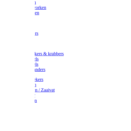
Maisvorken
Aardappelvorken
Vijgenvorken
Strohaak
Cultivators
Tuinkrabbers
Hakken
Schoffels
Onkruidstekers & krabbers
Hartschoffels
Ruitschoffels
Onkruidbranders
Graskantstekers
Verticuteren
Strooiwagen / Zaaivat
Grasmaaier
Grasscharen
Gazonrol
Trimmer
Grondboor
Tuinhamer