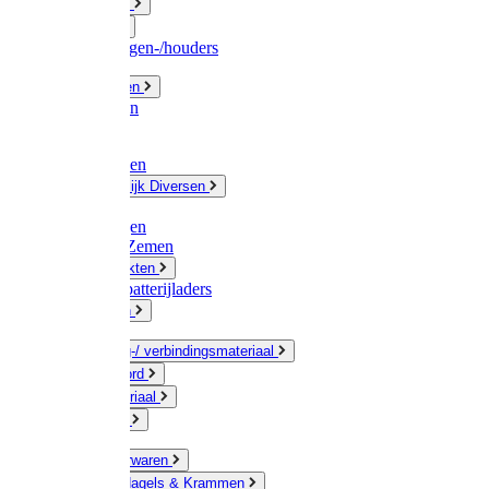
Fittingwerk
Gardena
Slangenwagen-/houders
Olie / Vetten
Chemicalien
Verven
Plasticzakken
Huishoudelijk Diversen
Matten
Zaksluitingen
Sponzen / Zemen
Zeepprodukten
Batterij & batterijladers
Zaklampen
Verpakking-/ verbindingsmateriaal
Touw / Koord
Afdekmateriaal
Staalkabel
Kleine ijzerwaren
Spijkers, Nagels & Krammen