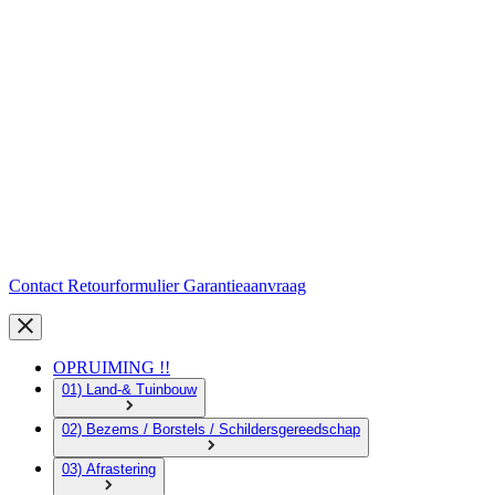
Contact
Retourformulier
Garantieaanvraag
OPRUIMING !!
01) Land-& Tuinbouw
02) Bezems / Borstels / Schildersgereedschap
03) Afrastering