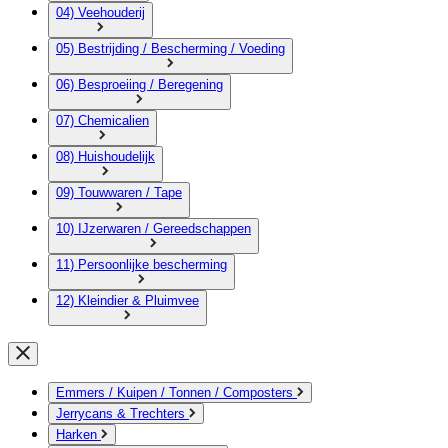
04) Veehouderij
05) Bestrijding / Bescherming / Voeding
06) Besproeiing / Beregening
07) Chemicalien
08) Huishoudelijk
09) Touwwaren / Tape
10) IJzerwaren / Gereedschappen
11) Persoonlijke bescherming
12) Kleindier & Pluimvee
Emmers / Kuipen / Tonnen / Composters
Jerrycans & Trechters
Harken