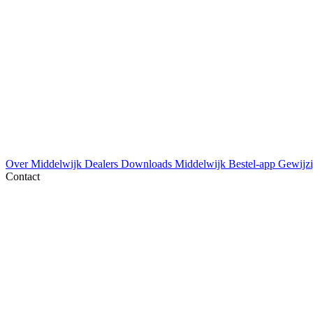
Over Middelwijk
Dealers
Downloads
Middelwijk Bestel-app
Gewijzi
Contact