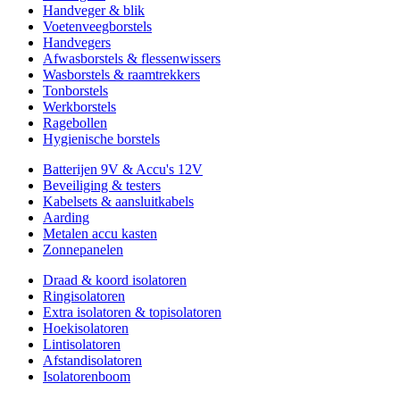
Handveger & blik
Voetenveegborstels
Handvegers
Afwasborstels & flessenwissers
Wasborstels & raamtrekkers
Tonborstels
Werkborstels
Ragebollen
Hygienische borstels
Batterijen 9V & Accu's 12V
Beveiliging & testers
Kabelsets & aansluitkabels
Aarding
Metalen accu kasten
Zonnepanelen
Draad & koord isolatoren
Ringisolatoren
Extra isolatoren & topisolatoren
Hoekisolatoren
Lintisolatoren
Afstandisolatoren
Isolatorenboom