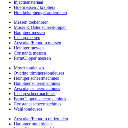
Injectiemateriaal
Hoefmessen-/ krabbers
Hoefbekapbeugel onderdelen
Messen toebehoren
Moser & Oster scheerkoppen
Hauptner messen
Liscop messen
Aesculap/Econom messen
Heiniger messen
Constanta messen
FarmClipper messen
Moser tondeuses
Overige trimmers/tondeuses
Heiniger scheermachines
Hauptner scheermachines
Aesculap scheermachines
Liscop scheermachines
FarmClipper scheermachines
Constanta scheermachines
Wahl tondeuses
Aesculap/Econom onderdelen
Hauptner onderdelen