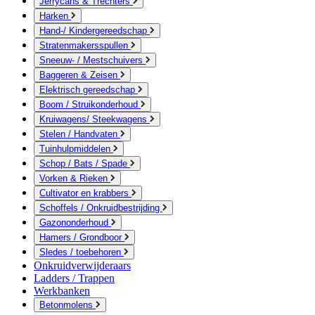
Jerrycans & Trechters
Harken
Hand-/ Kindergereedschap
Stratenmakersspullen
Sneeuw- / Mestschuivers
Baggeren & Zeisen
Elektrisch gereedschap
Boom / Struikonderhoud
Kruiwagens/ Steekwagens
Stelen / Handvaten
Tuinhulpmiddelen
Schop / Bats / Spade
Vorken & Rieken
Cultivator en krabbers
Schoffels / Onkruidbestrijding
Gazononderhoud
Hamers / Grondboor
Sledes / toebehoren
Onkruidverwijderaars
Ladders / Trappen
Werkbanken
Betonmolens