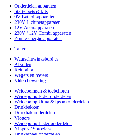
Onderdelen apparaten
Starter sets & kits
9V Batterij-apparaten
230V Lichtnetapparaten
12V Accu-apparaten
230V / 12V Combi apparaten
Zonne-energie apparaten
Tangen
Waarschuwingsbordjes
Afkuilen
Reiniging
Wegers en meters
Video bewaking
Weidepompen & toebehoren
Weidepomp Eider onderdelen
Weidepomp Utina & Ipsam onderdelen
Drinkbakken
Drinkbak onderdelen
Vlotters
Weidepomp Lister onderdelen
Nippels / Sproeiers
Drinknippel-onderdelen