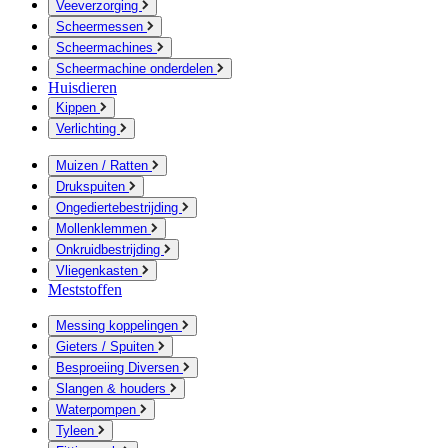
Veeverzorging
Scheermessen
Scheermachines
Scheermachine onderdelen
Huisdieren
Kippen
Verlichting
Muizen / Ratten
Drukspuiten
Ongediertebestrijding
Mollenklemmen
Onkruidbestrijding
Vliegenkasten
Meststoffen
Messing koppelingen
Gieters / Spuiten
Besproeiing Diversen
Slangen & houders
Waterpompen
Tyleen