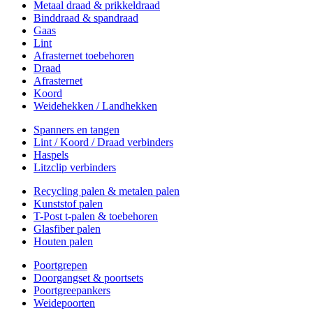
Metaal draad & prikkeldraad
Binddraad & spandraad
Gaas
Lint
Afrasternet toebehoren
Draad
Afrasternet
Koord
Weidehekken / Landhekken
Spanners en tangen
Lint / Koord / Draad verbinders
Haspels
Litzclip verbinders
Recycling palen & metalen palen
Kunststof palen
T-Post t-palen & toebehoren
Glasfiber palen
Houten palen
Poortgrepen
Doorgangset & poortsets
Poortgreepankers
Weidepoorten