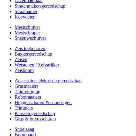
Afzetmateriaal
Stratenmakersgereedschap
Straathamer
Koevoeten
Mestschuiver
Mestschraper
Sneeuwschuiver
Zeis toebehoren
Baggergereedschap
Zeisen
Wetstenen / Zeisstrijker
Zeisboom
Accessoires elektrisch gereedschap
Grasmaaiers
Tuinreiniging
Robotmaaiers
Heggenscharen & snoeizagen
Trimmers
Klussen gereedschap
Gras & buxusscharen
Snoeizaag
Boomband