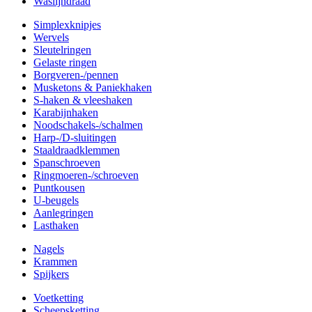
Waslijndraad
Simplexknipjes
Wervels
Sleutelringen
Gelaste ringen
Borgveren-/pennen
Musketons & Paniekhaken
S-haken & vleeshaken
Karabijnhaken
Noodschakels-/schalmen
Harp-/D-sluitingen
Staaldraadklemmen
Spanschroeven
Ringmoeren-/schroeven
Puntkousen
U-beugels
Aanlegringen
Lasthaken
Nagels
Krammen
Spijkers
Voetketting
Scheepsketting