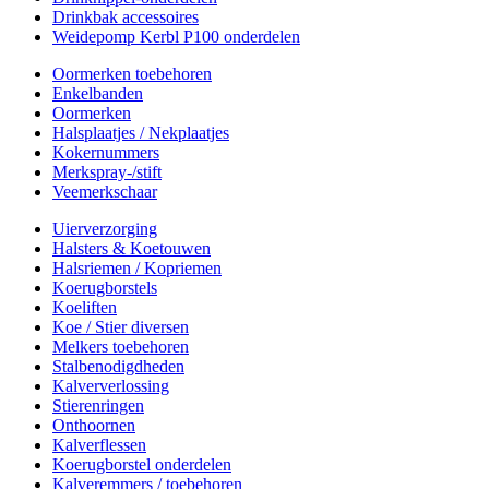
Drinkbak accessoires
Weidepomp Kerbl P100 onderdelen
Oormerken toebehoren
Enkelbanden
Oormerken
Halsplaatjes / Nekplaatjes
Kokernummers
Merkspray-/stift
Veemerkschaar
Uierverzorging
Halsters & Koetouwen
Halsriemen / Kopriemen
Koerugborstels
Koeliften
Koe / Stier diversen
Melkers toebehoren
Stalbenodigdheden
Kalververlossing
Stierenringen
Onthoornen
Kalverflessen
Koerugborstel onderdelen
Kalveremmers / toebehoren