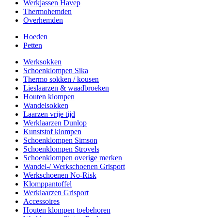
Werkjassen Havep
Thermohemden
Overhemden
Hoeden
Petten
Werksokken
Schoenklompen Sika
Thermo sokken / kousen
Lieslaarzen & waadbroeken
Houten klompen
Wandelsokken
Laarzen vrije tijd
Werklaarzen Dunlop
Kunststof klompen
Schoenklompen Simson
Schoenklompen Strovels
Schoenklompen overige merken
Wandel-/ Werkschoenen Grisport
Werkschoenen No-Risk
Klomppantoffel
Werklaarzen Grisport
Accessoires
Houten klompen toebehoren