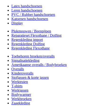
Latex handschoenen
Leren handschoenen
PVC / Rubber handschoenen
Katoenen handschoenen
Display
Plukmouwen / Beenpijpen
Reparatieset Flexothane / Dolfing
Regenkleding import
Regenkleding Dolfing
Regenkleding Flexothane
Toebehoren broeken/overalls
Signalisatiekleding
Amerikaanse overalls / Bodybroeken
Overalls
Kinderoveralls
Stofjassen & korte jassen
Werktruien
T-shirts
Werkjassen
Bodywarmer
Werkbroeken
Zaagkleding