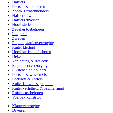
Halsters
Poetsen & toiletteren
Zadel-/Trensenhouders
Halstertouw
Halsters diversen
Hoofdstellen
Zadel & toebehoren
Longeren
Zwepen
Rapide paardenverzorging
Ruiter kleding
Hoofdstellen toebehoren
Dekens
Verlichting & Reflectie
Rapide leerverzorging
Likstenen en houders
Poetsen & wassen Oster
Poetssets & koffers
Ruiter laarzen & jodphurs
Ruiter veiligheid & bescherming
Ruiter - toebehoren
Voerbak kunststof
Klauwverzorging
Diversen