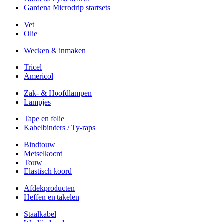
Gardena Microdrip startsets
Vet
Olie
Wecken & inmaken
Tricel
Americol
Zak- & Hoofdlampen
Lampjes
Tape en folie
Kabelbinders / Ty-raps
Bindtouw
Metselkoord
Touw
Elastisch koord
Afdekproducten
Heffen en takelen
Staalkabel