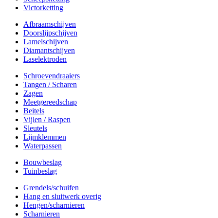
Victorketting
Afbraamschijven
Doorslijpschijven
Lamelschijven
Diamantschijven
Laselektroden
Schroevendraaiers
Tangen / Scharen
Zagen
Meetgereedschap
Beitels
Vijlen / Raspen
Sleutels
Lijmklemmen
Waterpassen
Bouwbeslag
Tuinbeslag
Grendels/schuifen
Hang en sluitwerk overig
Hengen/scharnieren
Scharnieren