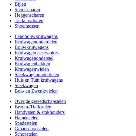
Bijlen
Snoeischaren
Heggenscharen
Takkenscharen
Snoeimessen
Landbouwkruiwagens
Kruiwagenonderdelen
Bouwkruiwagens
Kruiwagen accessoires
Kruiwagenonderstel
Kruiwagenbakken
Kruiwagenwielen
Steekwagenonderdelen
Huis en Tuin kruiwagens
Steekwagen
Bok- en Zwenkwielen
Overige gereedschapstelen
Bezem-/Harkstelen
Handvaten & stokhouders
Hamerstelen
Spadestelen
Graanschopstelen
Schopstelen