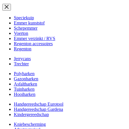
Speciekuip
Emmer kunststof
Schepemmer
Voerton
Emmer verzinkt / RVS
Regenton accessoires
Regenton
Jerrycans
Trechter
Polyharken
Gazonharken
Asfaltharken
Tuinharken
Hooiharken
Handgereedschap Eurotool
Handgereedschap Gardena
Kindergereedschap
Kniebescherming