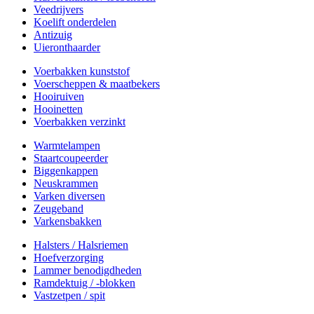
Veedrijvers
Koelift onderdelen
Antizuig
Uieronthaarder
Voerbakken kunststof
Voerscheppen & maatbekers
Hooiruiven
Hooinetten
Voerbakken verzinkt
Warmtelampen
Staartcoupeerder
Biggenkappen
Neuskrammen
Varken diversen
Zeugeband
Varkensbakken
Halsters / Halsriemen
Hoefverzorging
Lammer benodigdheden
Ramdektuig / -blokken
Vastzetpen / spit