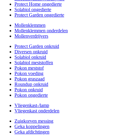
Protect Home ongedierte
Solabiol ongedierte
Protect Garden ongedierte
Mollenklemmen
Mollenklemmen onderdelen
Mollenverdrijvers
Protect Garden onkruid
Diversen onkruid
Solabiol onkruid
Solabiol meststoffen
Pokon meststof
Pokon voeding
Pokon graszaad
Roundup onkruid
Pokon onkruid
Pokon ongedierte
Vliegenkast-/lamp
Vliegenkast onderdelen
Zuigkorven messing
Geka koppelingen
Geka afdichtingen