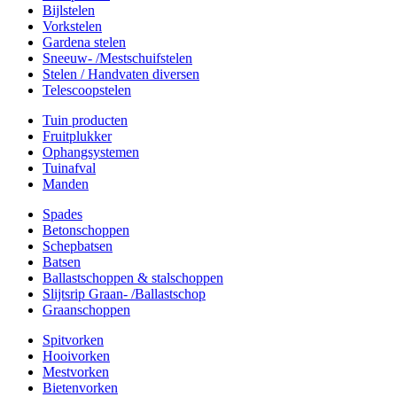
Bijlstelen
Vorkstelen
Gardena stelen
Sneeuw- /Mestschuifstelen
Stelen / Handvaten diversen
Telescoopstelen
Tuin producten
Fruitplukker
Ophangsystemen
Tuinafval
Manden
Spades
Betonschoppen
Schepbatsen
Batsen
Ballastschoppen & stalschoppen
Slijtsrip Graan- /Ballastschop
Graanschoppen
Spitvorken
Hooivorken
Mestvorken
Bietenvorken