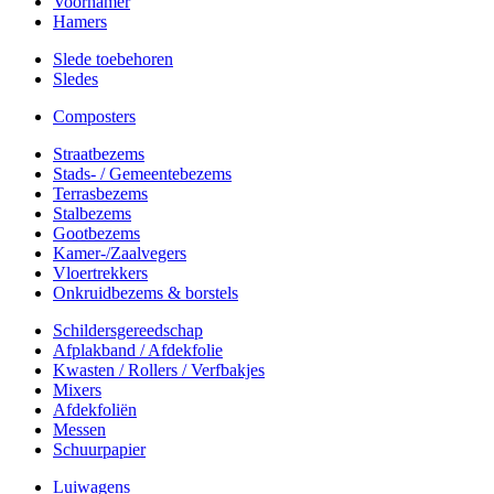
Voorhamer
Hamers
Slede toebehoren
Sledes
Composters
Straatbezems
Stads- / Gemeentebezems
Terrasbezems
Stalbezems
Gootbezems
Kamer-/Zaalvegers
Vloertrekkers
Onkruidbezems & borstels
Schildersgereedschap
Afplakband / Afdekfolie
Kwasten / Rollers / Verfbakjes
Mixers
Afdekfoliën
Messen
Schuurpapier
Luiwagens