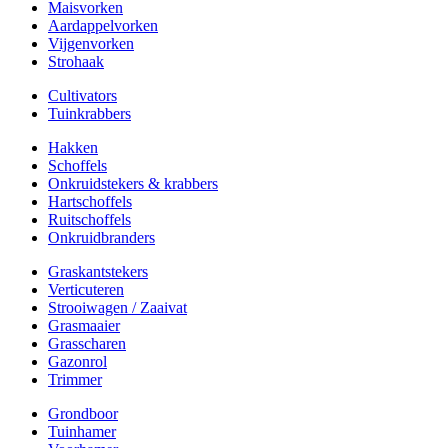
Maisvorken
Aardappelvorken
Vijgenvorken
Strohaak
Cultivators
Tuinkrabbers
Hakken
Schoffels
Onkruidstekers & krabbers
Hartschoffels
Ruitschoffels
Onkruidbranders
Graskantstekers
Verticuteren
Strooiwagen / Zaaivat
Grasmaaier
Grasscharen
Gazonrol
Trimmer
Grondboor
Tuinhamer