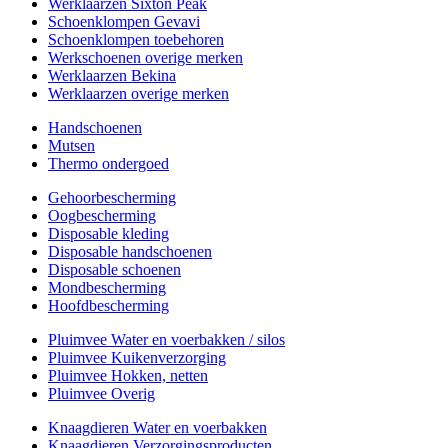
Werklaarzen Sixton Peak
Schoenklompen Gevavi
Schoenklompen toebehoren
Werkschoenen overige merken
Werklaarzen Bekina
Werklaarzen overige merken
Handschoenen
Mutsen
Thermo ondergoed
Gehoorbescherming
Oogbescherming
Disposable kleding
Disposable handschoenen
Disposable schoenen
Mondbescherming
Hoofdbescherming
Pluimvee Water en voerbakken / silos
Pluimvee Kuikenverzorging
Pluimvee Hokken, netten
Pluimvee Overig
Knaagdieren Water en voerbakken
Knaagdieren Verzorgingsproducten