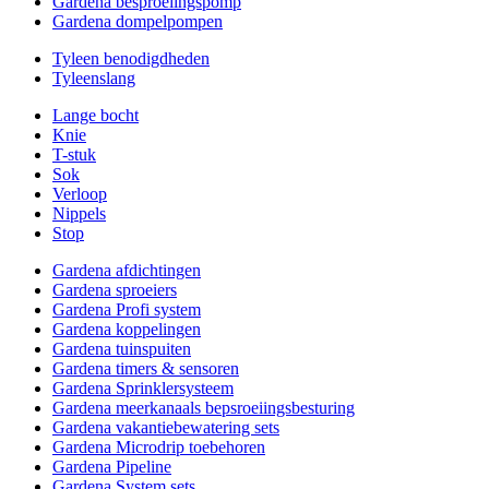
Gardena besproeiingspomp
Gardena dompelpompen
Tyleen benodigdheden
Tyleenslang
Lange bocht
Knie
T-stuk
Sok
Verloop
Nippels
Stop
Gardena afdichtingen
Gardena sproeiers
Gardena Profi system
Gardena koppelingen
Gardena tuinspuiten
Gardena timers & sensoren
Gardena Sprinklersysteem
Gardena meerkanaals bepsroeiingsbesturing
Gardena vakantiebewatering sets
Gardena Microdrip toebehoren
Gardena Pipeline
Gardena System sets