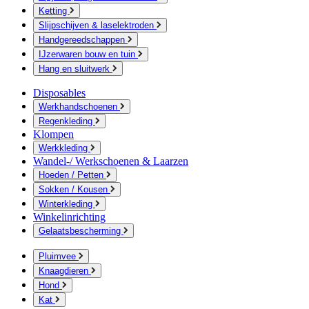
Ketting
Slijpschijven & laselektroden
Handgereedschappen
IJzerwaren bouw en tuin
Hang en sluitwerk
Disposables
Werkhandschoenen
Regenkleding
Klompen
Werkkleding
Wandel-/ Werkschoenen & Laarzen
Hoeden / Petten
Sokken / Kousen
Winterkleding
Winkelinrichting
Gelaatsbescherming
Pluimvee
Knaagdieren
Hond
Kat