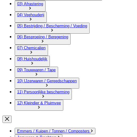
03) Afrastering
04) Veehouderij
05) Bestrijding / Bescherming / Voeding
06) Besproeiing / Beregening
07) Chemicalien
08) Huishoudelijk
09) Touwwaren / Tape
10) IJzerwaren / Gereedschappen
11) Persoonlijke bescherming
12) Kleindier & Pluimvee
Emmers / Kuipen / Tonnen / Composters