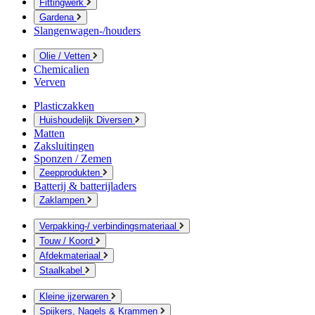
Fittingwerk
Gardena
Slangenwagen-/houders
Olie / Vetten
Chemicalien
Verven
Plasticzakken
Huishoudelijk Diversen
Matten
Zaksluitingen
Sponzen / Zemen
Zeepprodukten
Batterij & batterijladers
Zaklampen
Verpakking-/ verbindingsmateriaal
Touw / Koord
Afdekmateriaal
Staalkabel
Kleine ijzerwaren
Spijkers, Nagels & Krammen