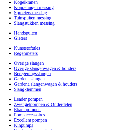
Kogelkranen
Koppelingen messing
Sproeiers messing
Tuinspuiten messing
Slangstukken messing
Handspuiten
Gieters
Kunststoftules
Regenmeters
Overige slangen
Overige slangenwagen & houders
Beregeningsslangen
Gardena slangen
Gardena slangenwagen & houders
Slangklemmen
Leader pompen
Zwengelpompen & Onderdelen
Ebara pompen
Pompaccessoires
Excellent pompen
Kinpumps