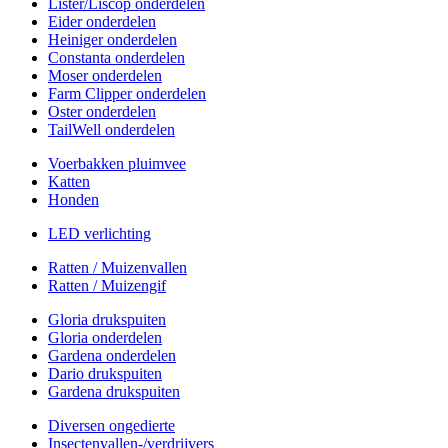
Lister/Liscop onderdelen
Eider onderdelen
Heiniger onderdelen
Constanta onderdelen
Moser onderdelen
Farm Clipper onderdelen
Oster onderdelen
TailWell onderdelen
Voerbakken pluimvee
Katten
Honden
LED verlichting
Ratten / Muizenvallen
Ratten / Muizengif
Gloria drukspuiten
Gloria onderdelen
Gardena onderdelen
Dario drukspuiten
Gardena drukspuiten
Diversen ongedierte
Insectenvallen-/verdrijvers