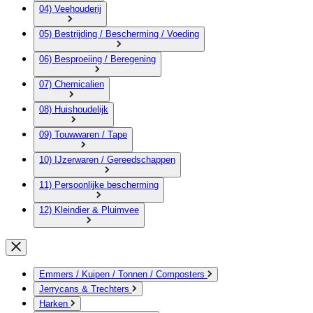
04) Veehouderij
05) Bestrijding / Bescherming / Voeding
06) Besproeiing / Beregening
07) Chemicalien
08) Huishoudelijk
09) Touwwaren / Tape
10) IJzerwaren / Gereedschappen
11) Persoonlijke bescherming
12) Kleindier & Pluimvee
Emmers / Kuipen / Tonnen / Composters
Jerrycans & Trechters
Harken