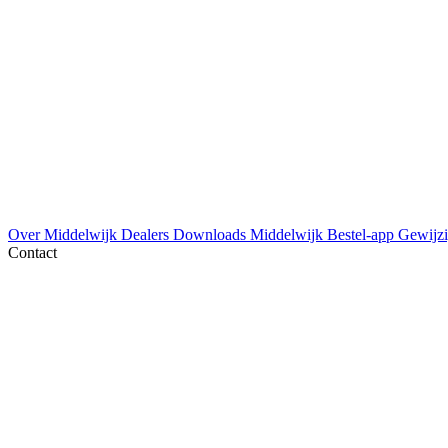
Over Middelwijk
Dealers
Downloads
Middelwijk Bestel-app
Gewijzi
Contact