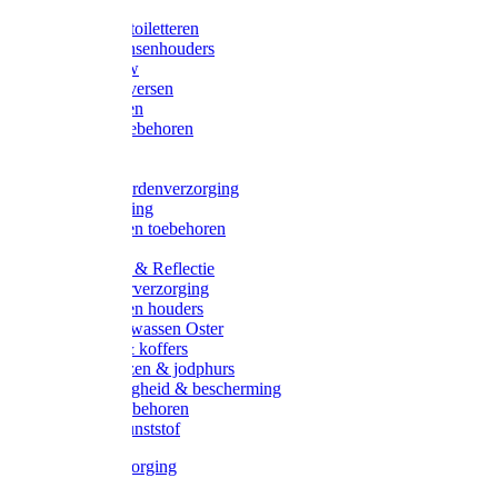
Halsters
Poetsen & toiletteren
Zadel-/Trensenhouders
Halstertouw
Halsters diversen
Hoofdstellen
Zadel & toebehoren
Longeren
Zwepen
Rapide paardenverzorging
Ruiter kleding
Hoofdstellen toebehoren
Dekens
Verlichting & Reflectie
Rapide leerverzorging
Likstenen en houders
Poetsen & wassen Oster
Poetssets & koffers
Ruiter laarzen & jodphurs
Ruiter veiligheid & bescherming
Ruiter - toebehoren
Voerbak kunststof
Klauwverzorging
Diversen