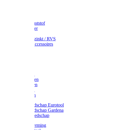
Speciekuip
Emmer kunststof
Schepemmer
Voerton
Emmer verzinkt / RVS
Regenton accessoires
Regenton
Jerrycans
Trechter
Polyharken
Gazonharken
Asfaltharken
Tuinharken
Hooiharken
Handgereedschap Eurotool
Handgereedschap Gardena
Kindergereedschap
Kniebescherming