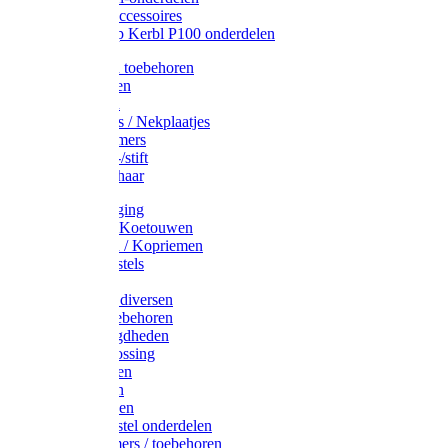
Drinkbak accessoires
Weidepomp Kerbl P100 onderdelen
Oormerken toebehoren
Enkelbanden
Oormerken
Halsplaatjes / Nekplaatjes
Kokernummers
Merkspray-/stift
Veemerkschaar
Uierverzorging
Halsters & Koetouwen
Halsriemen / Kopriemen
Koerugborstels
Koeliften
Koe / Stier diversen
Melkers toebehoren
Stalbenodigdheden
Kalververlossing
Stierenringen
Onthoornen
Kalverflessen
Koerugborstel onderdelen
Kalveremmers / toebehoren