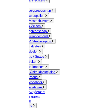
Jerrycans & Trechters
Harken
Hand-/ Kindergereedschap
Stratenmakersspullen
Sneeuw- / Mestschuivers
Baggeren & Zeisen
Elektrisch gereedschap
Boom / Struikonderhoud
Kruiwagens/ Steekwagens
Stelen / Handvaten
Tuinhulpmiddelen
Schop / Bats / Spade
Vorken & Rieken
Cultivator en krabbers
Schoffels / Onkruidbestrijding
Gazononderhoud
Hamers / Grondboor
Sledes / toebehoren
Onkruidverwijderaars
Ladders / Trappen
Werkbanken
Betonmolens