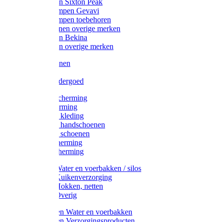
Werklaarzen Sixton Peak
Schoenklompen Gevavi
Schoenklompen toebehoren
Werkschoenen overige merken
Werklaarzen Bekina
Werklaarzen overige merken
Handschoenen
Mutsen
Thermo ondergoed
Gehoorbescherming
Oogbescherming
Disposable kleding
Disposable handschoenen
Disposable schoenen
Mondbescherming
Hoofdbescherming
Pluimvee Water en voerbakken / silos
Pluimvee Kuikenverzorging
Pluimvee Hokken, netten
Pluimvee Overig
Knaagdieren Water en voerbakken
Knaagdieren Verzorgingsproducten