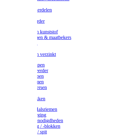
Veedrijvers
Koelift onderdelen
Antizuig
Uieronthaarder
Voerbakken kunststof
Voerscheppen & maatbekers
Hooiruiven
Hooinetten
Voerbakken verzinkt
Warmtelampen
Staartcoupeerder
Biggenkappen
Neuskrammen
Varken diversen
Zeugeband
Varkensbakken
Halsters / Halsriemen
Hoefverzorging
Lammer benodigdheden
Ramdektuig / -blokken
Vastzetpen / spit