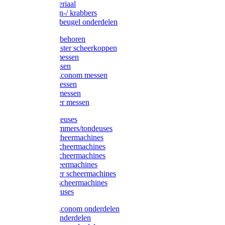
Injectiemateriaal
Hoefmessen-/ krabbers
Hoefbekapbeugel onderdelen
Messen toebehoren
Moser & Oster scheerkoppen
Hauptner messen
Liscop messen
Aesculap/Econom messen
Heiniger messen
Constanta messen
FarmClipper messen
Moser tondeuses
Overige trimmers/tondeuses
Heiniger scheermachines
Hauptner scheermachines
Aesculap scheermachines
Liscop scheermachines
FarmClipper scheermachines
Constanta scheermachines
Wahl tondeuses
Aesculap/Econom onderdelen
Hauptner onderdelen