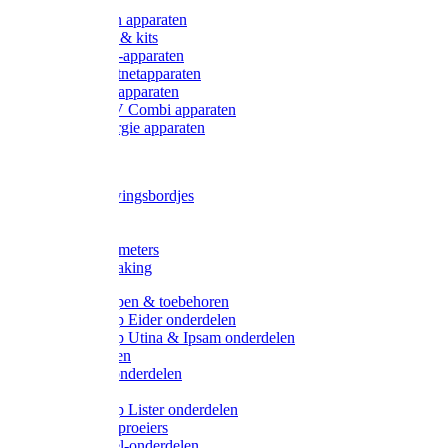
Onderdelen apparaten
Starter sets & kits
9V Batterij-apparaten
230V Lichtnetapparaten
12V Accu-apparaten
230V / 12V Combi apparaten
Zonne-energie apparaten
Tangen
Waarschuwingsbordjes
Afkuilen
Reiniging
Wegers en meters
Video bewaking
Weidepompen & toebehoren
Weidepomp Eider onderdelen
Weidepomp Utina & Ipsam onderdelen
Drinkbakken
Drinkbak onderdelen
Vlotters
Weidepomp Lister onderdelen
Nippels / Sproeiers
Drinknippel-onderdelen