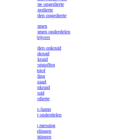
Protect Home ongedierte
Solabiol ongedierte
Protect Garden ongedierte
Mollenklemmen
Mollenklemmen onderdelen
Mollenverdrijvers
Protect Garden onkruid
Diversen onkruid
Solabiol onkruid
Solabiol meststoffen
Pokon meststof
Pokon voeding
Pokon graszaad
Roundup onkruid
Pokon onkruid
Pokon ongedierte
Vliegenkast-/lamp
Vliegenkast onderdelen
Zuigkorven messing
Geka koppelingen
Geka afdichtingen