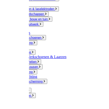
Ketting
Slijpschijven & laselektroden
Handgereedschappen
IJzerwaren bouw en tuin
Hang en sluitwerk
Disposables
Werkhandschoenen
Regenkleding
Klompen
Werkkleding
Wandel-/ Werkschoenen & Laarzen
Hoeden / Petten
Sokken / Kousen
Winterkleding
Winkelinrichting
Gelaatsbescherming
Pluimvee
Knaagdieren
Hond
Kat