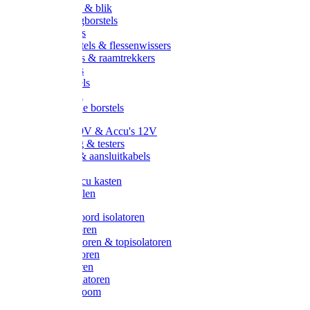
Handveger & blik
Voetenveegborstels
Handvegers
Afwasborstels & flessenwissers
Wasborstels & raamtrekkers
Tonborstels
Werkborstels
Ragebollen
Hygienische borstels
Batterijen 9V & Accu's 12V
Beveiliging & testers
Kabelsets & aansluitkabels
Aarding
Metalen accu kasten
Zonnepanelen
Draad & koord isolatoren
Ringisolatoren
Extra isolatoren & topisolatoren
Hoekisolatoren
Lintisolatoren
Afstandisolatoren
Isolatorenboom