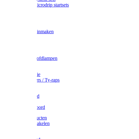
Gardena Microdrip startsets
Vet
Olie
Wecken & inmaken
Tricel
Americol
Zak- & Hoofdlampen
Lampjes
Tape en folie
Kabelbinders / Ty-raps
Bindtouw
Metselkoord
Touw
Elastisch koord
Afdekproducten
Heffen en takelen
Staalkabel