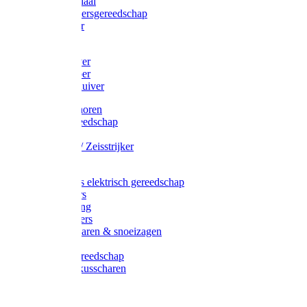
Afzetmateriaal
Stratenmakersgereedschap
Straathamer
Koevoeten
Mestschuiver
Mestschraper
Sneeuwschuiver
Zeis toebehoren
Baggergereedschap
Zeisen
Wetstenen / Zeisstrijker
Zeisboom
Accessoires elektrisch gereedschap
Grasmaaiers
Tuinreiniging
Robotmaaiers
Heggenscharen & snoeizagen
Trimmers
Klussen gereedschap
Gras & buxusscharen
Snoeizaag
Boomband