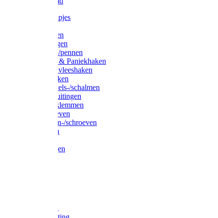
Waslijndraad
Simplexknipjes
Wervels
Sleutelringen
Gelaste ringen
Borgveren-/pennen
Musketons & Paniekhaken
S-haken & vleeshaken
Karabijnhaken
Noodschakels-/schalmen
Harp-/D-sluitingen
Staaldraadklemmen
Spanschroeven
Ringmoeren-/schroeven
Puntkousen
U-beugels
Aanlegringen
Lasthaken
Nagels
Krammen
Spijkers
Voetketting
Scheepsketting