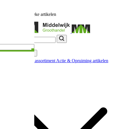
Ruim
17.000
unieke artikelen
Categorieën
Nieuw in ons assortiment
Actie & Opruiming artikelen
Extra