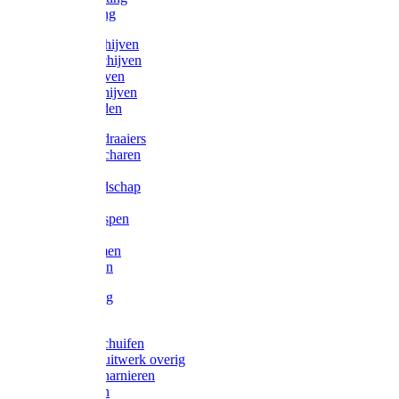
Victorketting
Afbraamschijven
Doorslijpschijven
Lamelschijven
Diamantschijven
Laselektroden
Schroevendraaiers
Tangen / Scharen
Zagen
Meetgereedschap
Beitels
Vijlen / Raspen
Sleutels
Lijmklemmen
Waterpassen
Bouwbeslag
Tuinbeslag
Grendels/schuifen
Hang en sluitwerk overig
Hengen/scharnieren
Scharnieren