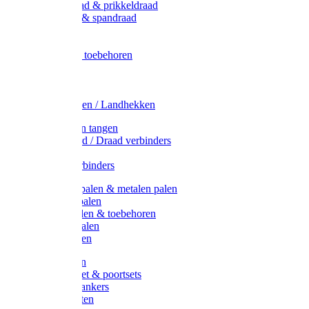
Metaal draad & prikkeldraad
Binddraad & spandraad
Gaas
Lint
Afrasternet toebehoren
Draad
Afrasternet
Koord
Weidehekken / Landhekken
Spanners en tangen
Lint / Koord / Draad verbinders
Haspels
Litzclip verbinders
Recycling palen & metalen palen
Kunststof palen
T-Post t-palen & toebehoren
Glasfiber palen
Houten palen
Poortgrepen
Doorgangset & poortsets
Poortgreepankers
Weidepoorten