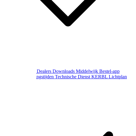
Over Middelwijk
Dealers
Downloads
Middelwijk Bestel-app
Gewijzigde openingstijden
Technische Dienst
KERBL Lichtplan
Aanvraag
Contact