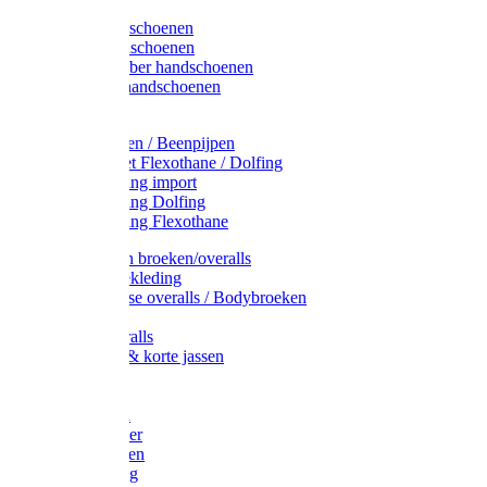
Latex handschoenen
Leren handschoenen
PVC / Rubber handschoenen
Katoenen handschoenen
Display
Plukmouwen / Beenpijpen
Reparatieset Flexothane / Dolfing
Regenkleding import
Regenkleding Dolfing
Regenkleding Flexothane
Toebehoren broeken/overalls
Signalisatiekleding
Amerikaanse overalls / Bodybroeken
Overalls
Kinderoveralls
Stofjassen & korte jassen
Werktruien
T-shirts
Werkjassen
Bodywarmer
Werkbroeken
Zaagkleding