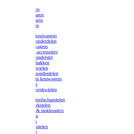
Bijlen
Snoeischaren
Heggenscharen
Takkenscharen
Snoeimessen
Landbouwkruiwagens
Kruiwagenonderdelen
Bouwkruiwagens
Kruiwagen accessoires
Kruiwagenonderstel
Kruiwagenbakken
Kruiwagenwielen
Steekwagenonderdelen
Huis en Tuin kruiwagens
Steekwagen
Bok- en Zwenkwielen
Overige gereedschapstelen
Bezem-/Harkstelen
Handvaten & stokhouders
Hamerstelen
Spadestelen
Graanschopstelen
Schopstelen