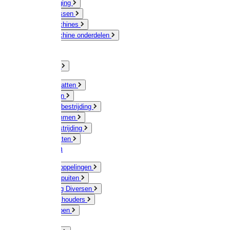
Veeverzorging
Scheermessen
Scheermachines
Scheermachine onderdelen
Huisdieren
Kippen
Verlichting
Muizen / Ratten
Drukspuiten
Ongediertebestrijding
Mollenklemmen
Onkruidbestrijding
Vliegenkasten
Meststoffen
Messing koppelingen
Gieters / Spuiten
Besproeiing Diversen
Slangen & houders
Waterpompen
Tyleen