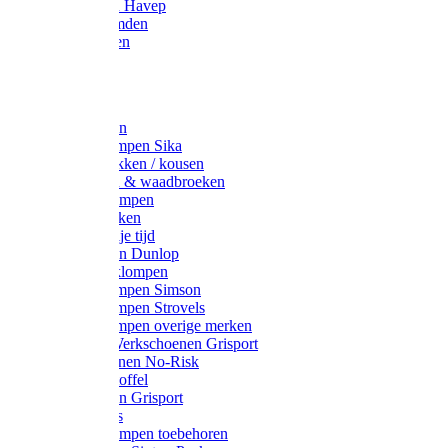
Werkjassen Havep
Thermohemden
Overhemden
Hoeden
Petten
Werksokken
Schoenklompen Sika
Thermo sokken / kousen
Lieslaarzen & waadbroeken
Houten klompen
Wandelsokken
Laarzen vrije tijd
Werklaarzen Dunlop
Kunststof klompen
Schoenklompen Simson
Schoenklompen Strovels
Schoenklompen overige merken
Wandel-/ Werkschoenen Grisport
Werkschoenen No-Risk
Klomppantoffel
Werklaarzen Grisport
Accessoires
Houten klompen toebehoren