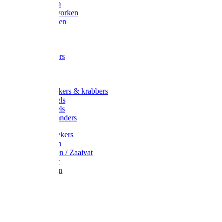
Maisvorken
Aardappelvorken
Vijgenvorken
Strohaak
Cultivators
Tuinkrabbers
Hakken
Schoffels
Onkruidstekers & krabbers
Hartschoffels
Ruitschoffels
Onkruidbranders
Graskantstekers
Verticuteren
Strooiwagen / Zaaivat
Grasmaaier
Grasscharen
Gazonrol
Trimmer
Grondboor
Tuinhamer