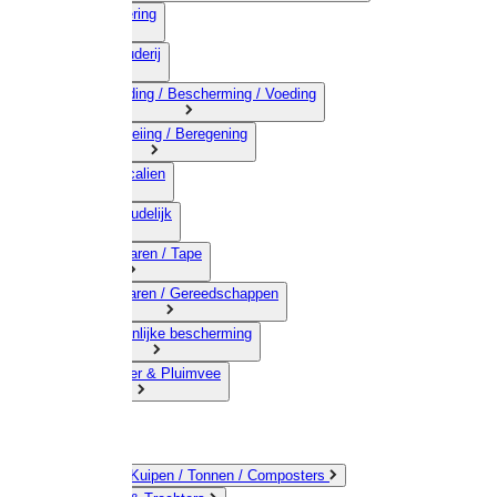
03) Afrastering
04) Veehouderij
05) Bestrijding / Bescherming / Voeding
06) Besproeiing / Beregening
07) Chemicalien
08) Huishoudelijk
09) Touwwaren / Tape
10) IJzerwaren / Gereedschappen
11) Persoonlijke bescherming
12) Kleindier & Pluimvee
Emmers / Kuipen / Tonnen / Composters