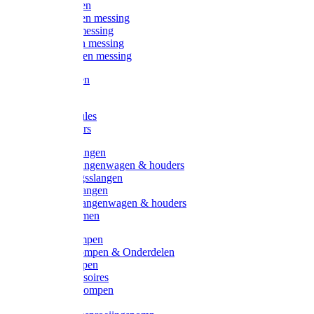
Kogelkranen
Koppelingen messing
Sproeiers messing
Tuinspuiten messing
Slangstukken messing
Handspuiten
Gieters
Kunststoftules
Regenmeters
Overige slangen
Overige slangenwagen & houders
Beregeningsslangen
Gardena slangen
Gardena slangenwagen & houders
Slangklemmen
Leader pompen
Zwengelpompen & Onderdelen
Ebara pompen
Pompaccessoires
Excellent pompen
Kinpumps