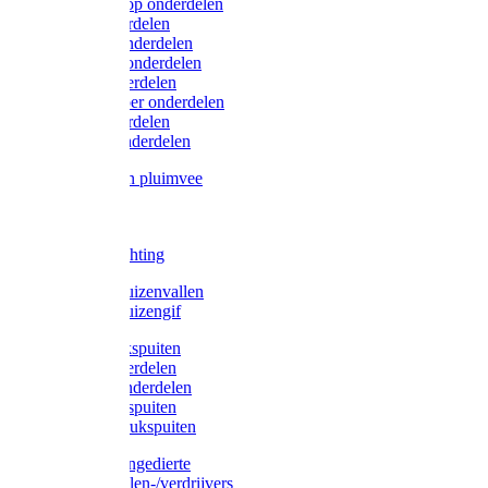
Lister/Liscop onderdelen
Eider onderdelen
Heiniger onderdelen
Constanta onderdelen
Moser onderdelen
Farm Clipper onderdelen
Oster onderdelen
TailWell onderdelen
Voerbakken pluimvee
Katten
Honden
LED verlichting
Ratten / Muizenvallen
Ratten / Muizengif
Gloria drukspuiten
Gloria onderdelen
Gardena onderdelen
Dario drukspuiten
Gardena drukspuiten
Diversen ongedierte
Insectenvallen-/verdrijvers