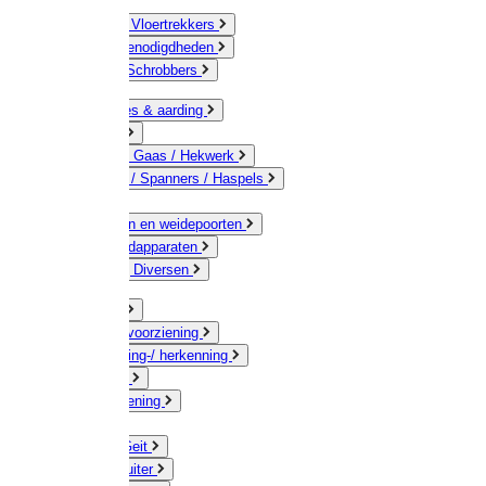
Bezems & Vloertrekkers
Schildersbenodigdheden
Borstels / Schrobbers
Accessoires & aarding
Isolatoren
Geleiders / Gaas / Hekwerk
Verbinders / Spanners / Haspels
Palen
Doorgangen en weidepoorten
Schrikdraadapparaten
Afrastering Diversen
Erf & Stal
Drinkwatervoorziening
Veemarkering-/ herkenning
Koe / Stier
Voervoorziening
Varken
Schaap / Geit
Paard & Ruiter