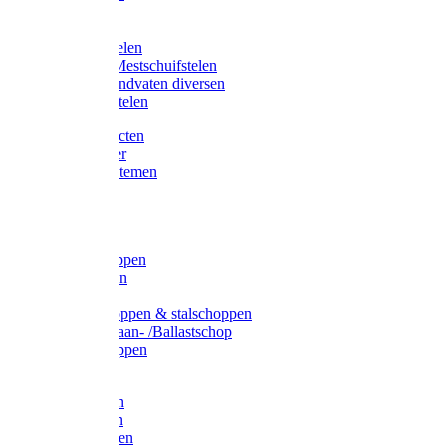
Bijlstelen
Vorkstelen
Gardena stelen
Sneeuw- /Mestschuifstelen
Stelen / Handvaten diversen
Telescoopstelen
Tuin producten
Fruitplukker
Ophangsystemen
Tuinafval
Manden
Spades
Betonschoppen
Schepbatsen
Batsen
Ballastschoppen & stalschoppen
Slijtsrip Graan- /Ballastschop
Graanschoppen
Spitvorken
Hooivorken
Mestvorken
Bietenvorken