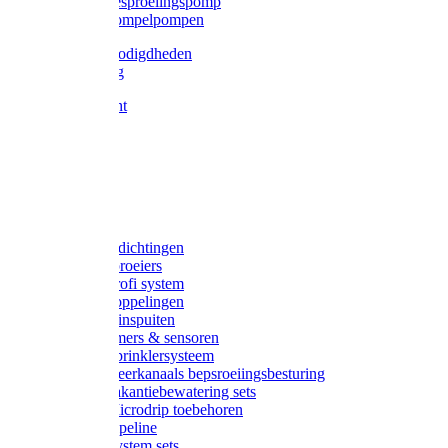
Gardena besproeiingspomp
Gardena dompelpompen
Tyleen benodigdheden
Tyleenslang
Lange bocht
Knie
T-stuk
Sok
Verloop
Nippels
Stop
Gardena afdichtingen
Gardena sproeiers
Gardena Profi system
Gardena koppelingen
Gardena tuinspuiten
Gardena timers & sensoren
Gardena Sprinklersysteem
Gardena meerkanaals bepsroeiingsbesturing
Gardena vakantiebewatering sets
Gardena Microdrip toebehoren
Gardena Pipeline
Gardena System sets