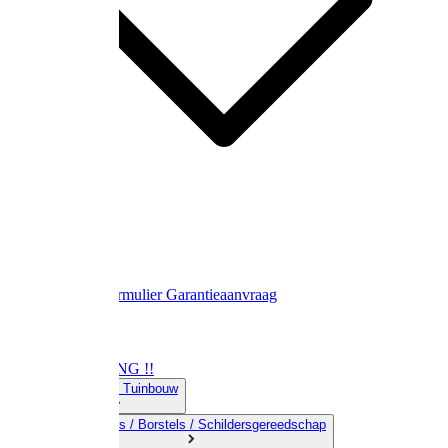
Contact
Retourformulier
Garantieaanvraag
OPRUIMING !!
01) Land-& Tuinbouw
02) Bezems / Borstels / Schildersgereedschap