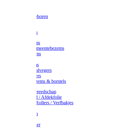
Voorhamer
Hamers
Slede toebehoren
Sledes
Composters
Straatbezems
Stads- / Gemeentebezems
Terrasbezems
Stalbezems
Gootbezems
Kamer-/Zaalvegers
Vloertrekkers
Onkruidbezems & borstels
Schildersgereedschap
Afplakband / Afdekfolie
Kwasten / Rollers / Verfbakjes
Mixers
Afdekfoliën
Messen
Schuurpapier
Luiwagens