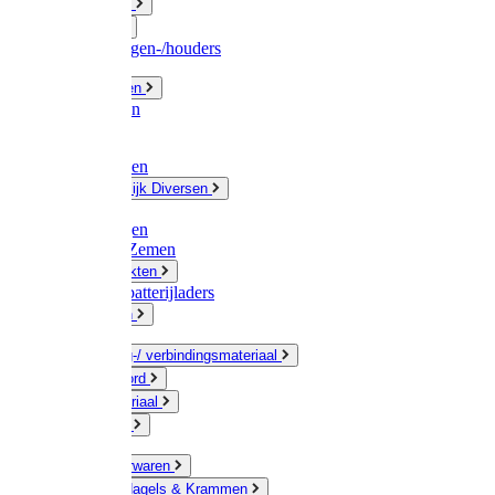
Fittingwerk
Gardena
Slangenwagen-/houders
Olie / Vetten
Chemicalien
Verven
Plasticzakken
Huishoudelijk Diversen
Matten
Zaksluitingen
Sponzen / Zemen
Zeepprodukten
Batterij & batterijladers
Zaklampen
Verpakking-/ verbindingsmateriaal
Touw / Koord
Afdekmateriaal
Staalkabel
Kleine ijzerwaren
Spijkers, Nagels & Krammen