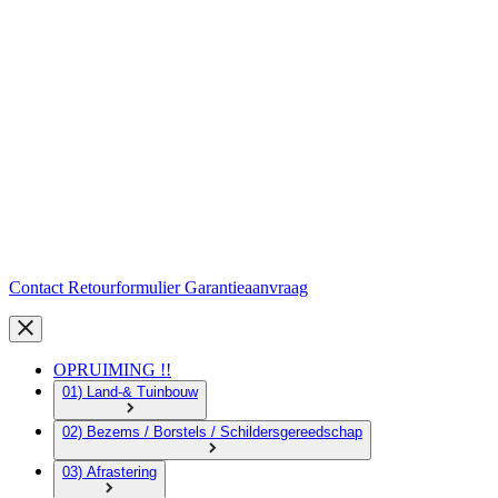
Contact
Retourformulier
Garantieaanvraag
OPRUIMING !!
01) Land-& Tuinbouw
02) Bezems / Borstels / Schildersgereedschap
03) Afrastering