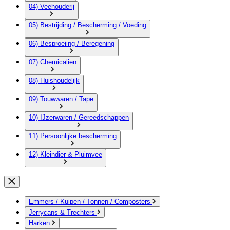
04) Veehouderij
05) Bestrijding / Bescherming / Voeding
06) Besproeiing / Beregening
07) Chemicalien
08) Huishoudelijk
09) Touwwaren / Tape
10) IJzerwaren / Gereedschappen
11) Persoonlijke bescherming
12) Kleindier & Pluimvee
Emmers / Kuipen / Tonnen / Composters
Jerrycans & Trechters
Harken