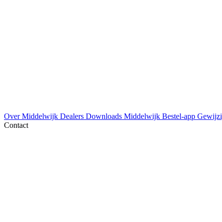
Over Middelwijk
Dealers
Downloads
Middelwijk Bestel-app
Gewijzi
Contact