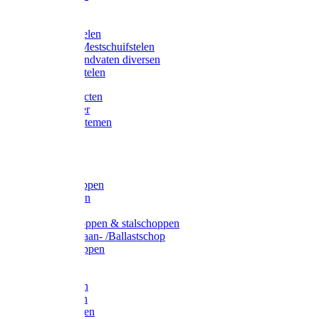
Bijlstelen
Vorkstelen
Gardena stelen
Sneeuw- /Mestschuifstelen
Stelen / Handvaten diversen
Telescoopstelen
Tuin producten
Fruitplukker
Ophangsystemen
Tuinafval
Manden
Spades
Betonschoppen
Schepbatsen
Batsen
Ballastschoppen & stalschoppen
Slijtsrip Graan- /Ballastschop
Graanschoppen
Spitvorken
Hooivorken
Mestvorken
Bietenvorken