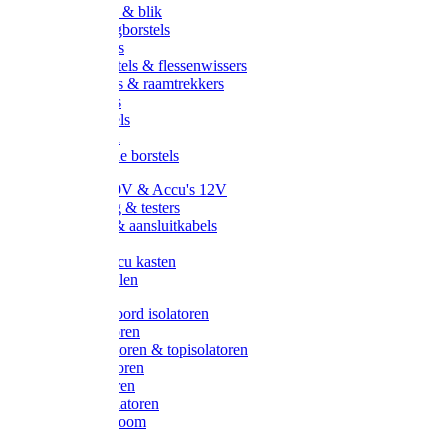
Handveger & blik
Voetenveegborstels
Handvegers
Afwasborstels & flessenwissers
Wasborstels & raamtrekkers
Tonborstels
Werkborstels
Ragebollen
Hygienische borstels
Batterijen 9V & Accu's 12V
Beveiliging & testers
Kabelsets & aansluitkabels
Aarding
Metalen accu kasten
Zonnepanelen
Draad & koord isolatoren
Ringisolatoren
Extra isolatoren & topisolatoren
Hoekisolatoren
Lintisolatoren
Afstandisolatoren
Isolatorenboom