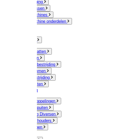
Veeverzorging
Scheermessen
Scheermachines
Scheermachine onderdelen
Huisdieren
Kippen
Verlichting
Muizen / Ratten
Drukspuiten
Ongediertebestrijding
Mollenklemmen
Onkruidbestrijding
Vliegenkasten
Meststoffen
Messing koppelingen
Gieters / Spuiten
Besproeiing Diversen
Slangen & houders
Waterpompen
Tyleen