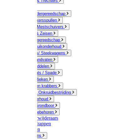
Jerrycans & Trechters
Harken
Hand-/ Kindergereedschap
Stratenmakersspullen
Sneeuw- / Mestschuivers
Baggeren & Zeisen
Elektrisch gereedschap
Boom / Struikonderhoud
Kruiwagens/ Steekwagens
Stelen / Handvaten
Tuinhulpmiddelen
Schop / Bats / Spade
Vorken & Rieken
Cultivator en krabbers
Schoffels / Onkruidbestrijding
Gazononderhoud
Hamers / Grondboor
Sledes / toebehoren
Onkruidverwijderaars
Ladders / Trappen
Werkbanken
Betonmolens