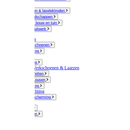
Ketting
Slijpschijven & laselektroden
Handgereedschappen
IJzerwaren bouw en tuin
Hang en sluitwerk
Disposables
Werkhandschoenen
Regenkleding
Klompen
Werkkleding
Wandel-/ Werkschoenen & Laarzen
Hoeden / Petten
Sokken / Kousen
Winterkleding
Winkelinrichting
Gelaatsbescherming
Pluimvee
Knaagdieren
Hond
Kat