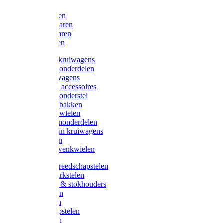
Bijlen
Snoeischaren
Heggenscharen
Takkenscharen
Snoeimessen
Landbouwkruiwagens
Kruiwagenonderdelen
Bouwkruiwagens
Kruiwagen accessoires
Kruiwagenonderstel
Kruiwagenbakken
Kruiwagenwielen
Steekwagenonderdelen
Huis en Tuin kruiwagens
Steekwagen
Bok- en Zwenkwielen
Overige gereedschapstelen
Bezem-/Harkstelen
Handvaten & stokhouders
Hamerstelen
Spadestelen
Graanschopstelen
Schopstelen