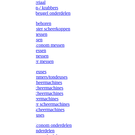
Injectiemateriaal
Hoefmessen-/ krabbers
Hoefbekapbeugel onderdelen
Messen toebehoren
Moser & Oster scheerkoppen
Hauptner messen
Liscop messen
Aesculap/Econom messen
Heiniger messen
Constanta messen
FarmClipper messen
Moser tondeuses
Overige trimmers/tondeuses
Heiniger scheermachines
Hauptner scheermachines
Aesculap scheermachines
Liscop scheermachines
FarmClipper scheermachines
Constanta scheermachines
Wahl tondeuses
Aesculap/Econom onderdelen
Hauptner onderdelen