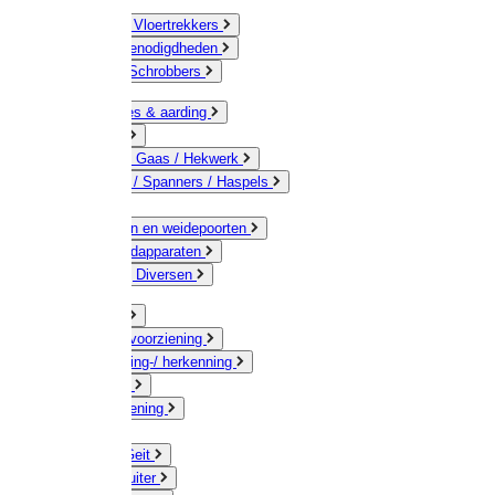
Bezems & Vloertrekkers
Schildersbenodigdheden
Borstels / Schrobbers
Accessoires & aarding
Isolatoren
Geleiders / Gaas / Hekwerk
Verbinders / Spanners / Haspels
Palen
Doorgangen en weidepoorten
Schrikdraadapparaten
Afrastering Diversen
Erf & Stal
Drinkwatervoorziening
Veemarkering-/ herkenning
Koe / Stier
Voervoorziening
Varken
Schaap / Geit
Paard & Ruiter