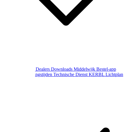
Over Middelwijk
Dealers
Downloads
Middelwijk Bestel-app
Gewijzigde openingstijden
Technische Dienst
KERBL Lichtplan
Aanvraag
Contact