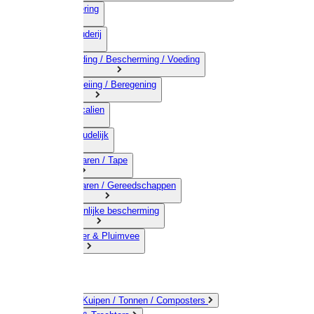
03) Afrastering
04) Veehouderij
05) Bestrijding / Bescherming / Voeding
06) Besproeiing / Beregening
07) Chemicalien
08) Huishoudelijk
09) Touwwaren / Tape
10) IJzerwaren / Gereedschappen
11) Persoonlijke bescherming
12) Kleindier & Pluimvee
Emmers / Kuipen / Tonnen / Composters