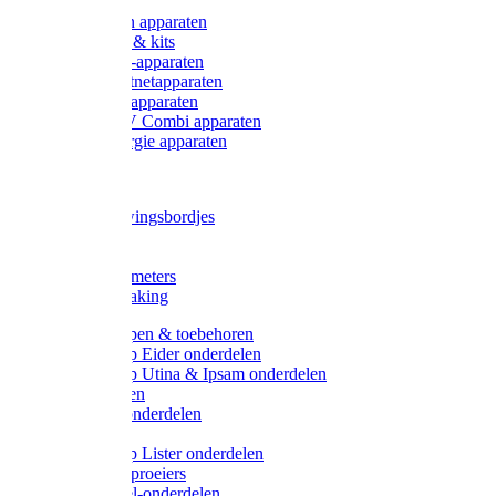
Onderdelen apparaten
Starter sets & kits
9V Batterij-apparaten
230V Lichtnetapparaten
12V Accu-apparaten
230V / 12V Combi apparaten
Zonne-energie apparaten
Tangen
Waarschuwingsbordjes
Afkuilen
Reiniging
Wegers en meters
Video bewaking
Weidepompen & toebehoren
Weidepomp Eider onderdelen
Weidepomp Utina & Ipsam onderdelen
Drinkbakken
Drinkbak onderdelen
Vlotters
Weidepomp Lister onderdelen
Nippels / Sproeiers
Drinknippel-onderdelen