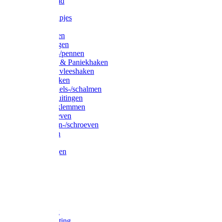
Waslijndraad
Simplexknipjes
Wervels
Sleutelringen
Gelaste ringen
Borgveren-/pennen
Musketons & Paniekhaken
S-haken & vleeshaken
Karabijnhaken
Noodschakels-/schalmen
Harp-/D-sluitingen
Staaldraadklemmen
Spanschroeven
Ringmoeren-/schroeven
Puntkousen
U-beugels
Aanlegringen
Lasthaken
Nagels
Krammen
Spijkers
Voetketting
Scheepsketting