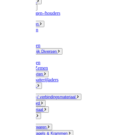
Fittingwerk
Gardena
Slangenwagen-/houders
Olie / Vetten
Chemicalien
Verven
Plasticzakken
Huishoudelijk Diversen
Matten
Zaksluitingen
Sponzen / Zemen
Zeepprodukten
Batterij & batterijladers
Zaklampen
Verpakking-/ verbindingsmateriaal
Touw / Koord
Afdekmateriaal
Staalkabel
Kleine ijzerwaren
Spijkers, Nagels & Krammen