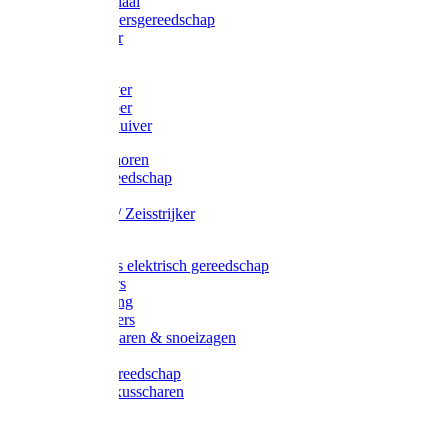
Afzetmateriaal
Stratenmakersgereedschap
Straathamer
Koevoeten
Mestschuiver
Mestschraper
Sneeuwschuiver
Zeis toebehoren
Baggergereedschap
Zeisen
Wetstenen / Zeisstrijker
Zeisboom
Accessoires elektrisch gereedschap
Grasmaaiers
Tuinreiniging
Robotmaaiers
Heggenscharen & snoeizagen
Trimmers
Klussen gereedschap
Gras & buxusscharen
Snoeizaag
Boomband