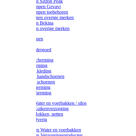
Werklaarzen Sixton Peak
Schoenklompen Gevavi
Schoenklompen toebehoren
Werkschoenen overige merken
Werklaarzen Bekina
Werklaarzen overige merken
Handschoenen
Mutsen
Thermo ondergoed
Gehoorbescherming
Oogbescherming
Disposable kleding
Disposable handschoenen
Disposable schoenen
Mondbescherming
Hoofdbescherming
Pluimvee Water en voerbakken / silos
Pluimvee Kuikenverzorging
Pluimvee Hokken, netten
Pluimvee Overig
Knaagdieren Water en voerbakken
Knaagdieren Verzorgingsproducten