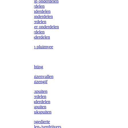
Lister/Liscop onderdelen
Eider onderdelen
Heiniger onderdelen
Constanta onderdelen
Moser onderdelen
Farm Clipper onderdelen
Oster onderdelen
TailWell onderdelen
Voerbakken pluimvee
Katten
Honden
LED verlichting
Ratten / Muizenvallen
Ratten / Muizengif
Gloria drukspuiten
Gloria onderdelen
Gardena onderdelen
Dario drukspuiten
Gardena drukspuiten
Diversen ongedierte
Insectenvallen-/verdrijvers