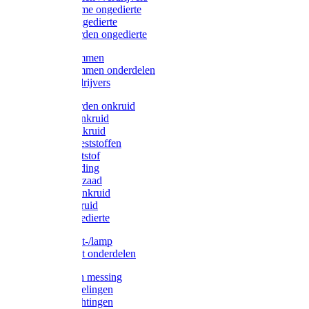
Protect Home ongedierte
Solabiol ongedierte
Protect Garden ongedierte
Mollenklemmen
Mollenklemmen onderdelen
Mollenverdrijvers
Protect Garden onkruid
Diversen onkruid
Solabiol onkruid
Solabiol meststoffen
Pokon meststof
Pokon voeding
Pokon graszaad
Roundup onkruid
Pokon onkruid
Pokon ongedierte
Vliegenkast-/lamp
Vliegenkast onderdelen
Zuigkorven messing
Geka koppelingen
Geka afdichtingen