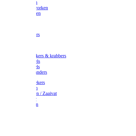
Maisvorken
Aardappelvorken
Vijgenvorken
Strohaak
Cultivators
Tuinkrabbers
Hakken
Schoffels
Onkruidstekers & krabbers
Hartschoffels
Ruitschoffels
Onkruidbranders
Graskantstekers
Verticuteren
Strooiwagen / Zaaivat
Grasmaaier
Grasscharen
Gazonrol
Trimmer
Grondboor
Tuinhamer