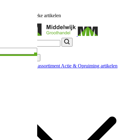
Ruim
17.000
unieke artikelen
Categorieën
Nieuw in ons assortiment
Actie & Opruiming artikelen
Extra