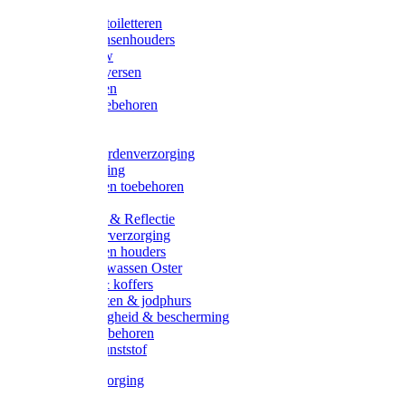
Halsters
Poetsen & toiletteren
Zadel-/Trensenhouders
Halstertouw
Halsters diversen
Hoofdstellen
Zadel & toebehoren
Longeren
Zwepen
Rapide paardenverzorging
Ruiter kleding
Hoofdstellen toebehoren
Dekens
Verlichting & Reflectie
Rapide leerverzorging
Likstenen en houders
Poetsen & wassen Oster
Poetssets & koffers
Ruiter laarzen & jodphurs
Ruiter veiligheid & bescherming
Ruiter - toebehoren
Voerbak kunststof
Klauwverzorging
Diversen