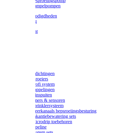
Gardena besproeiingspomp
Gardena dompelpompen
Tyleen benodigdheden
Tyleenslang
Lange bocht
Knie
T-stuk
Sok
Verloop
Nippels
Stop
Gardena afdichtingen
Gardena sproeiers
Gardena Profi system
Gardena koppelingen
Gardena tuinspuiten
Gardena timers & sensoren
Gardena Sprinklersysteem
Gardena meerkanaals bepsroeiingsbesturing
Gardena vakantiebewatering sets
Gardena Microdrip toebehoren
Gardena Pipeline
Gardena System sets