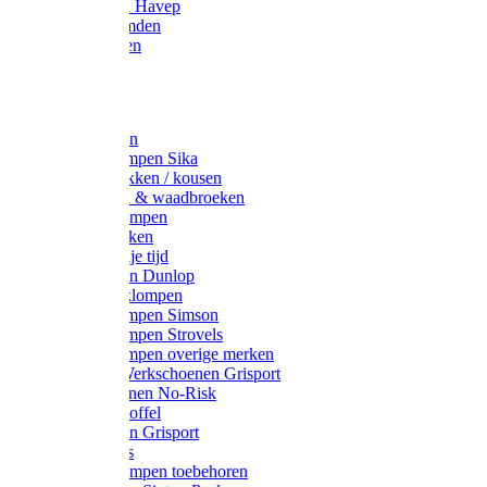
Werkjassen Havep
Thermohemden
Overhemden
Hoeden
Petten
Werksokken
Schoenklompen Sika
Thermo sokken / kousen
Lieslaarzen & waadbroeken
Houten klompen
Wandelsokken
Laarzen vrije tijd
Werklaarzen Dunlop
Kunststof klompen
Schoenklompen Simson
Schoenklompen Strovels
Schoenklompen overige merken
Wandel-/ Werkschoenen Grisport
Werkschoenen No-Risk
Klomppantoffel
Werklaarzen Grisport
Accessoires
Houten klompen toebehoren