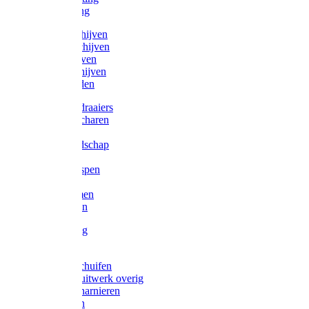
Victorketting
Afbraamschijven
Doorslijpschijven
Lamelschijven
Diamantschijven
Laselektroden
Schroevendraaiers
Tangen / Scharen
Zagen
Meetgereedschap
Beitels
Vijlen / Raspen
Sleutels
Lijmklemmen
Waterpassen
Bouwbeslag
Tuinbeslag
Grendels/schuifen
Hang en sluitwerk overig
Hengen/scharnieren
Scharnieren