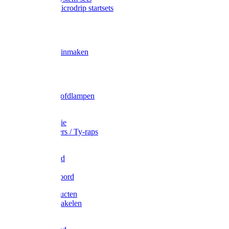
Gardena Microdrip startsets
Vet
Olie
Wecken & inmaken
Tricel
Americol
Zak- & Hoofdlampen
Lampjes
Tape en folie
Kabelbinders / Ty-raps
Bindtouw
Metselkoord
Touw
Elastisch koord
Afdekproducten
Heffen en takelen
Staalkabel