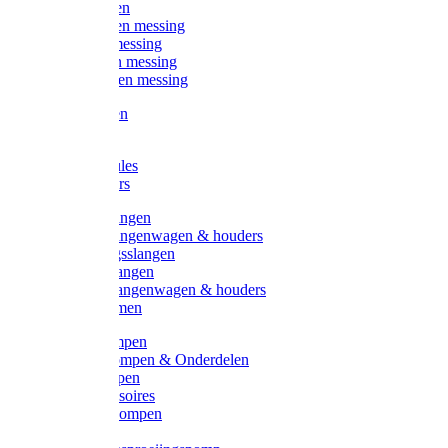
Kogelkranen
Koppelingen messing
Sproeiers messing
Tuinspuiten messing
Slangstukken messing
Handspuiten
Gieters
Kunststoftules
Regenmeters
Overige slangen
Overige slangenwagen & houders
Beregeningsslangen
Gardena slangen
Gardena slangenwagen & houders
Slangklemmen
Leader pompen
Zwengelpompen & Onderdelen
Ebara pompen
Pompaccessoires
Excellent pompen
Kinpumps