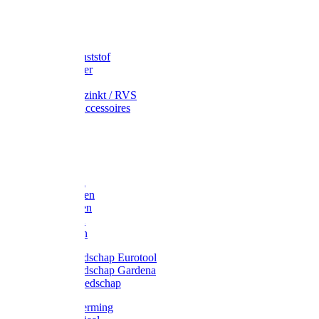
Speciekuip
Emmer kunststof
Schepemmer
Voerton
Emmer verzinkt / RVS
Regenton accessoires
Regenton
Jerrycans
Trechter
Polyharken
Gazonharken
Asfaltharken
Tuinharken
Hooiharken
Handgereedschap Eurotool
Handgereedschap Gardena
Kindergereedschap
Kniebescherming