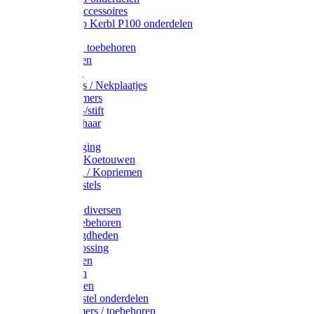
Drinkbak accessoires
Weidepomp Kerbl P100 onderdelen
Oormerken toebehoren
Enkelbanden
Oormerken
Halsplaatjes / Nekplaatjes
Kokernummers
Merkspray-/stift
Veemerkschaar
Uierverzorging
Halsters & Koetouwen
Halsriemen / Kopriemen
Koerugborstels
Koeliften
Koe / Stier diversen
Melkers toebehoren
Stalbenodigdheden
Kalververlossing
Stierenringen
Onthoornen
Kalverflessen
Koerugborstel onderdelen
Kalveremmers / toebehoren