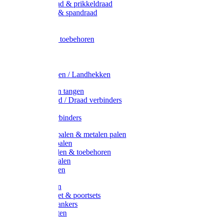
Metaal draad & prikkeldraad
Binddraad & spandraad
Gaas
Lint
Afrasternet toebehoren
Draad
Afrasternet
Koord
Weidehekken / Landhekken
Spanners en tangen
Lint / Koord / Draad verbinders
Haspels
Litzclip verbinders
Recycling palen & metalen palen
Kunststof palen
T-Post t-palen & toebehoren
Glasfiber palen
Houten palen
Poortgrepen
Doorgangset & poortsets
Poortgreepankers
Weidepoorten