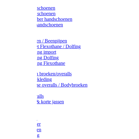
Latex handschoenen
Leren handschoenen
PVC / Rubber handschoenen
Katoenen handschoenen
Display
Plukmouwen / Beenpijpen
Reparatieset Flexothane / Dolfing
Regenkleding import
Regenkleding Dolfing
Regenkleding Flexothane
Toebehoren broeken/overalls
Signalisatiekleding
Amerikaanse overalls / Bodybroeken
Overalls
Kinderoveralls
Stofjassen & korte jassen
Werktruien
T-shirts
Werkjassen
Bodywarmer
Werkbroeken
Zaagkleding