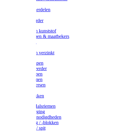
Veedrijvers
Koelift onderdelen
Antizuig
Uieronthaarder
Voerbakken kunststof
Voerscheppen & maatbekers
Hooiruiven
Hooinetten
Voerbakken verzinkt
Warmtelampen
Staartcoupeerder
Biggenkappen
Neuskrammen
Varken diversen
Zeugeband
Varkensbakken
Halsters / Halsriemen
Hoefverzorging
Lammer benodigdheden
Ramdektuig / -blokken
Vastzetpen / spit