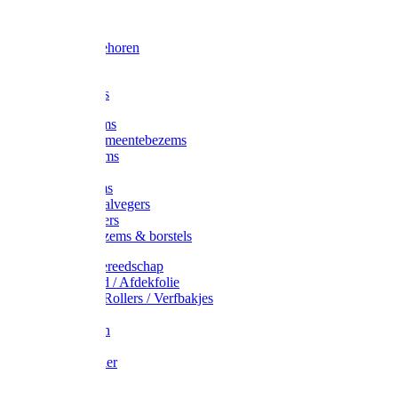
Voorhamer
Hamers
Slede toebehoren
Sledes
Composters
Straatbezems
Stads- / Gemeentebezems
Terrasbezems
Stalbezems
Gootbezems
Kamer-/Zaalvegers
Vloertrekkers
Onkruidbezems & borstels
Schildersgereedschap
Afplakband / Afdekfolie
Kwasten / Rollers / Verfbakjes
Mixers
Afdekfoliën
Messen
Schuurpapier
Luiwagens