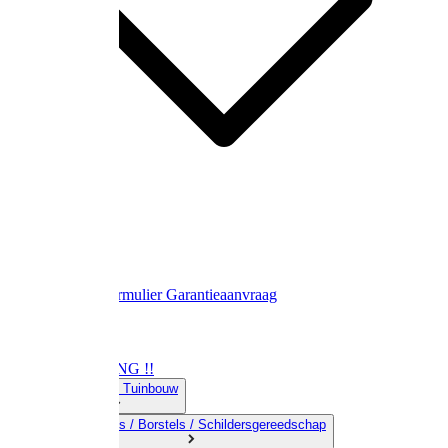
Contact
Retourformulier
Garantieaanvraag
OPRUIMING !!
01) Land-& Tuinbouw
02) Bezems / Borstels / Schildersgereedschap