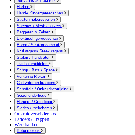
Jerrycans & Trechters
Harken
Hand-/ Kindergereedschap
Stratenmakersspullen
Sneeuw- / Mestschuivers
Baggeren & Zeisen
Elektrisch gereedschap
Boom / Struikonderhoud
Kruiwagens/ Steekwagens
Stelen / Handvaten
Tuinhulpmiddelen
Schop / Bats / Spade
Vorken & Rieken
Cultivator en krabbers
Schoffels / Onkruidbestrijding
Gazononderhoud
Hamers / Grondboor
Sledes / toebehoren
Onkruidverwijderaars
Ladders / Trappen
Werkbanken
Betonmolens