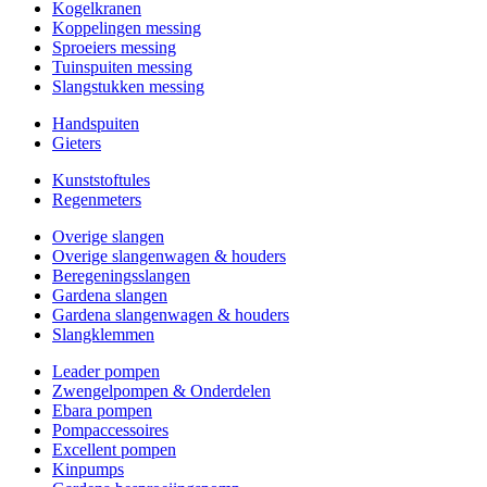
Kogelkranen
Koppelingen messing
Sproeiers messing
Tuinspuiten messing
Slangstukken messing
Handspuiten
Gieters
Kunststoftules
Regenmeters
Overige slangen
Overige slangenwagen & houders
Beregeningsslangen
Gardena slangen
Gardena slangenwagen & houders
Slangklemmen
Leader pompen
Zwengelpompen & Onderdelen
Ebara pompen
Pompaccessoires
Excellent pompen
Kinpumps