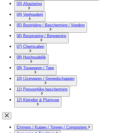
03) Afrastering
04) Veehouderij
05) Bestrijding / Bescherming / Voeding
06) Besproeiing / Beregening
07) Chemicalien
08) Huishoudelijk
09) Touwwaren / Tape
10) IJzerwaren / Gereedschappen
11) Persoonlijke bescherming
12) Kleindier & Pluimvee
Emmers / Kuipen / Tonnen / Composters