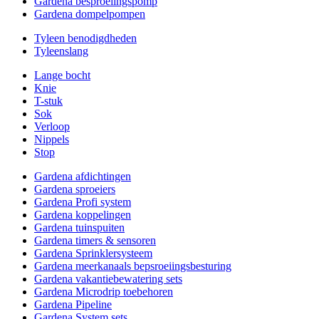
Gardena besproeiingspomp
Gardena dompelpompen
Tyleen benodigdheden
Tyleenslang
Lange bocht
Knie
T-stuk
Sok
Verloop
Nippels
Stop
Gardena afdichtingen
Gardena sproeiers
Gardena Profi system
Gardena koppelingen
Gardena tuinspuiten
Gardena timers & sensoren
Gardena Sprinklersysteem
Gardena meerkanaals bepsroeiingsbesturing
Gardena vakantiebewatering sets
Gardena Microdrip toebehoren
Gardena Pipeline
Gardena System sets