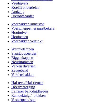
Veedrijvers
Koelift onderdelen
Antizuig
Uieronthaarder
Voerbakken kunststof
Voerscheppen & maatbekers
Hooiruiven
Hooinetten
Voerbakken verzinkt
Warmtelampen
Staartcoupeerder
Biggenkappen
Neuskrammen
Varken diversen
Zeugeband
Varkensbakken
Halsters / Halsriemen
Hoefverzorging
Lammer benodigdheden
Ramdektuig / -blokken
Vastzetpen / spit