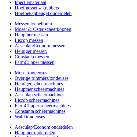
Injectiemateriaal
Hoefmessen-/ krabbers
Hoefbekapbeugel onderdelen
Messen toebehoren
Moser & Oster scheerkoppen
Hauptner messen
Liscop messen
Aesculap/Econom messen
Heiniger messen
Constanta messen
FarmClipper messen
Moser tondeuses
Overige trimmers/tondeuses
Heiniger scheermachines
Hauptner scheermachines
Aesculap scheermachines
Liscop scheermachines
FarmClipper scheermachines
Constanta scheermachines
Wahl tondeuses
Aesculap/Econom onderdelen
Hauptner onderdelen