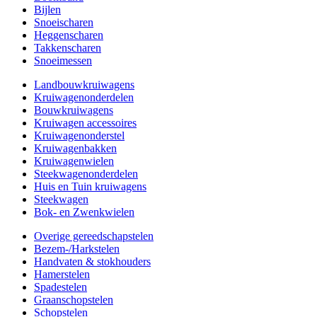
Bijlen
Snoeischaren
Heggenscharen
Takkenscharen
Snoeimessen
Landbouwkruiwagens
Kruiwagenonderdelen
Bouwkruiwagens
Kruiwagen accessoires
Kruiwagenonderstel
Kruiwagenbakken
Kruiwagenwielen
Steekwagenonderdelen
Huis en Tuin kruiwagens
Steekwagen
Bok- en Zwenkwielen
Overige gereedschapstelen
Bezem-/Harkstelen
Handvaten & stokhouders
Hamerstelen
Spadestelen
Graanschopstelen
Schopstelen