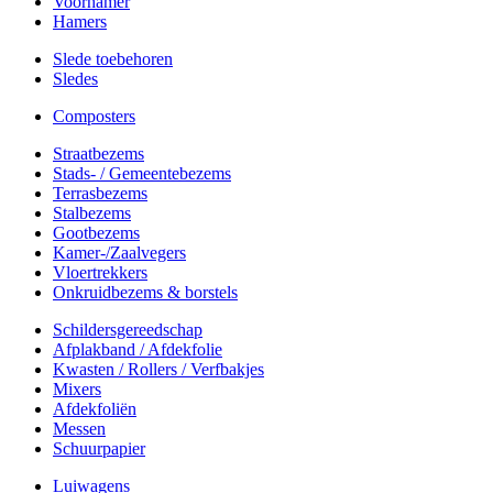
Voorhamer
Hamers
Slede toebehoren
Sledes
Composters
Straatbezems
Stads- / Gemeentebezems
Terrasbezems
Stalbezems
Gootbezems
Kamer-/Zaalvegers
Vloertrekkers
Onkruidbezems & borstels
Schildersgereedschap
Afplakband / Afdekfolie
Kwasten / Rollers / Verfbakjes
Mixers
Afdekfoliën
Messen
Schuurpapier
Luiwagens