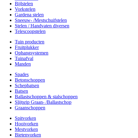
Bijlstelen
Vorkstelen
Gardena stelen
Sneeuw- /Mestschuifstelen
Stelen / Handvaten diversen
Telescoopstelen
Tuin producten
Fruitplukker
Ophangsystemen
Tuinafval
Manden
Spades
Betonschoppen
Schepbatsen
Batsen
Ballastschoppen & stalschoppen
Slijtsrip Graan- /Ballastschop
Graanschoppen
Spitvorken
Hooivorken
Mestvorken
Bietenvorken