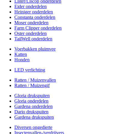
Lister/Liscop onderdelen
Eider onderdelen
Heiniger onderdelen
Constanta onderdelen
Moser onderdelen
Farm Clipper onderdelen
Oster onderdelen
TailWell onderdelen
Voerbakken pluimvee
Katten
Honden
LED verlichting
Ratten / Muizenvallen
Ratten / Muizengif
Gloria drukspuiten
Gloria onderdelen
Gardena onderdelen
Dario drukspuiten
Gardena drukspuiten
Diversen ongedierte
Insectenvallen-/verdrijvers