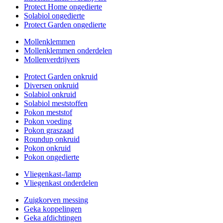
Protect Home ongedierte
Solabiol ongedierte
Protect Garden ongedierte
Mollenklemmen
Mollenklemmen onderdelen
Mollenverdrijvers
Protect Garden onkruid
Diversen onkruid
Solabiol onkruid
Solabiol meststoffen
Pokon meststof
Pokon voeding
Pokon graszaad
Roundup onkruid
Pokon onkruid
Pokon ongedierte
Vliegenkast-/lamp
Vliegenkast onderdelen
Zuigkorven messing
Geka koppelingen
Geka afdichtingen