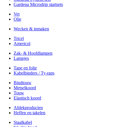
Gardena Microdrip startsets
Vet
Olie
Wecken & inmaken
Tricel
Americol
Zak- & Hoofdlampen
Lampjes
Tape en folie
Kabelbinders / Ty-raps
Bindtouw
Metselkoord
Touw
Elastisch koord
Afdekproducten
Heffen en takelen
Staalkabel