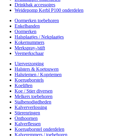
Drinkbak accessoires
Weidepomp Kerbl P100 onderdelen
Oormerken toebehoren
Enkelbanden
Oormerken
Halsplaatjes / Nekplaatjes
Kokernummers
Merkspray-/stift
Veemerkschaar
Uierverzorging
Halsters & Koetouwen
Halsriemen / Kopriemen
Koerugborstels
Koeliften
Koe / Stier diversen
Melkers toebehoren
Stalbenodigdheden
Kalververlossing
Stierenringen
Onthoornen
Kalverflessen
Koerugborstel onderdelen
Kalveremmers / toebehoren