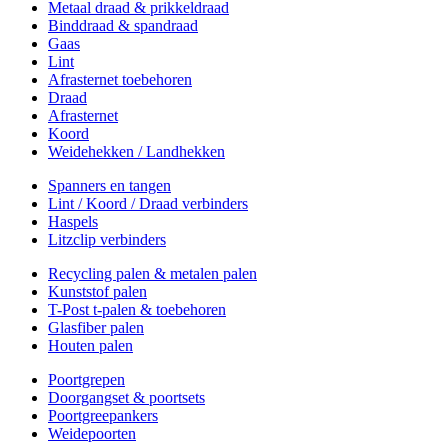
Metaal draad & prikkeldraad
Binddraad & spandraad
Gaas
Lint
Afrasternet toebehoren
Draad
Afrasternet
Koord
Weidehekken / Landhekken
Spanners en tangen
Lint / Koord / Draad verbinders
Haspels
Litzclip verbinders
Recycling palen & metalen palen
Kunststof palen
T-Post t-palen & toebehoren
Glasfiber palen
Houten palen
Poortgrepen
Doorgangset & poortsets
Poortgreepankers
Weidepoorten