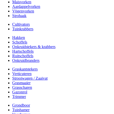
Maisvorken
Aardappelvorken
Vijgenvorken
Strohaak
Cultivators
Tuinkrabbers
Hakken
Schoffels
Onkruidstekers & krabbers
Hartschoffels
Ruitschoffels
Onkruidbranders
Graskantstekers
Verticuteren
Strooiwagen / Zaaivat
Grasmaaier
Grasscharen
Gazonrol
Trimmer
Grondboor
Tuinhamer