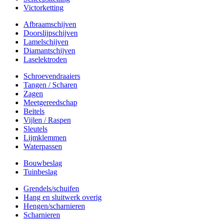
Victorketting
Afbraamschijven
Doorslijpschijven
Lamelschijven
Diamantschijven
Laselektroden
Schroevendraaiers
Tangen / Scharen
Zagen
Meetgereedschap
Beitels
Vijlen / Raspen
Sleutels
Lijmklemmen
Waterpassen
Bouwbeslag
Tuinbeslag
Grendels/schuifen
Hang en sluitwerk overig
Hengen/scharnieren
Scharnieren