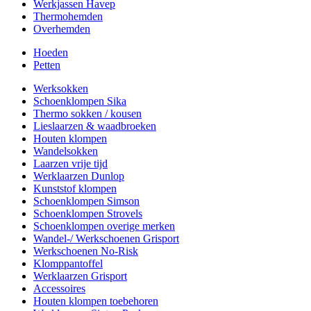
Werkjassen Havep
Thermohemden
Overhemden
Hoeden
Petten
Werksokken
Schoenklompen Sika
Thermo sokken / kousen
Lieslaarzen & waadbroeken
Houten klompen
Wandelsokken
Laarzen vrije tijd
Werklaarzen Dunlop
Kunststof klompen
Schoenklompen Simson
Schoenklompen Strovels
Schoenklompen overige merken
Wandel-/ Werkschoenen Grisport
Werkschoenen No-Risk
Klomppantoffel
Werklaarzen Grisport
Accessoires
Houten klompen toebehoren