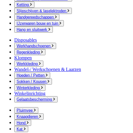
Ketting
Slijpschijven & laselektroden
Handgereedschappen
IJzerwaren bouw en tuin
Hang en sluitwerk
Disposables
Werkhandschoenen
Regenkleding
Klompen
Werkkleding
Wandel-/ Werkschoenen & Laarzen
Hoeden / Petten
Sokken / Kousen
Winterkleding
Winkelinrichting
Gelaatsbescherming
Pluimvee
Knaagdieren
Hond
Kat