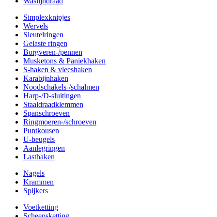
Waslijndraad
Simplexknipjes
Wervels
Sleutelringen
Gelaste ringen
Borgveren-/pennen
Musketons & Paniekhaken
S-haken & vleeshaken
Karabijnhaken
Noodschakels-/schalmen
Harp-/D-sluitingen
Staaldraadklemmen
Spanschroeven
Ringmoeren-/schroeven
Puntkousen
U-beugels
Aanlegringen
Lasthaken
Nagels
Krammen
Spijkers
Voetketting
Scheepsketting