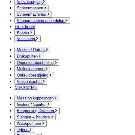
Veeverzorging
Scheermessen
Scheermachines
Scheermachine onderdelen
Huisdieren
Kippen
Verlichting
Muizen / Ratten
Drukspuiten
Ongediertebestrijding
Mollenklemmen
Onkruidbestrijding
Vliegenkasten
Meststoffen
Messing koppelingen
Gieters / Spuiten
Besproeiing Diversen
Slangen & houders
Waterpompen
Tyleen