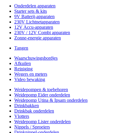
Onderdelen apparaten
Starter sets & kits
9V Batterij-apparaten
230V Lichtnetapparaten
12V Accu-apparaten
230V / 12V Combi apparaten
Zonne-energie apparaten
Tangen
Waarschuwingsbordjes
Afkuilen
Reiniging
Wegers en meters
Video bewaking
Weidepompen & toebehoren
Weidepomp Eider onderdelen
Weidepomp Utina & Ipsam onderdelen
Drinkbakken
Drinkbak onderdelen
Vlotters
Weidepomp Lister onderdelen
Nippels / Sproeiers
Drinknippel-onderdelen