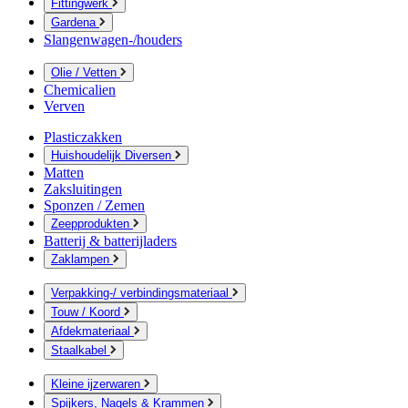
Fittingwerk
Gardena
Slangenwagen-/houders
Olie / Vetten
Chemicalien
Verven
Plasticzakken
Huishoudelijk Diversen
Matten
Zaksluitingen
Sponzen / Zemen
Zeepprodukten
Batterij & batterijladers
Zaklampen
Verpakking-/ verbindingsmateriaal
Touw / Koord
Afdekmateriaal
Staalkabel
Kleine ijzerwaren
Spijkers, Nagels & Krammen