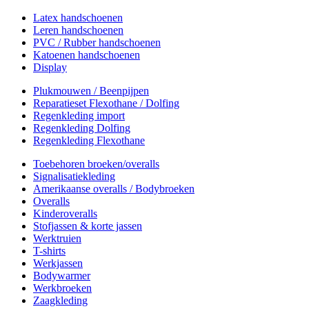
Latex handschoenen
Leren handschoenen
PVC / Rubber handschoenen
Katoenen handschoenen
Display
Plukmouwen / Beenpijpen
Reparatieset Flexothane / Dolfing
Regenkleding import
Regenkleding Dolfing
Regenkleding Flexothane
Toebehoren broeken/overalls
Signalisatiekleding
Amerikaanse overalls / Bodybroeken
Overalls
Kinderoveralls
Stofjassen & korte jassen
Werktruien
T-shirts
Werkjassen
Bodywarmer
Werkbroeken
Zaagkleding