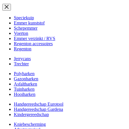
Speciekuip
Emmer kunststof
Schepemmer
Voerton
Emmer verzinkt / RVS
Regenton accessoires
Regenton
Jerrycans
Trechter
Polyharken
Gazonharken
Asfaltharken
Tuinharken
Hooiharken
Handgereedschap Eurotool
Handgereedschap Gardena
Kindergereedschap
Kniebescherming