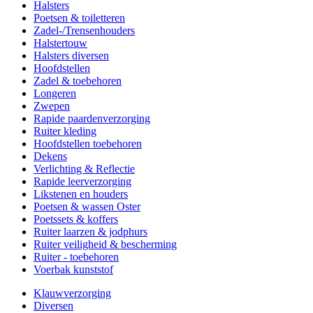
Halsters
Poetsen & toiletteren
Zadel-/Trensenhouders
Halstertouw
Halsters diversen
Hoofdstellen
Zadel & toebehoren
Longeren
Zwepen
Rapide paardenverzorging
Ruiter kleding
Hoofdstellen toebehoren
Dekens
Verlichting & Reflectie
Rapide leerverzorging
Likstenen en houders
Poetsen & wassen Oster
Poetssets & koffers
Ruiter laarzen & jodphurs
Ruiter veiligheid & bescherming
Ruiter - toebehoren
Voerbak kunststof
Klauwverzorging
Diversen