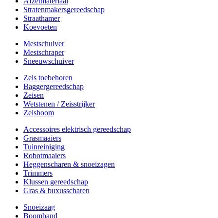
Afzetmateriaal
Stratenmakersgereedschap
Straathamer
Koevoeten
Mestschuiver
Mestschraper
Sneeuwschuiver
Zeis toebehoren
Baggergereedschap
Zeisen
Wetstenen / Zeisstrijker
Zeisboom
Accessoires elektrisch gereedschap
Grasmaaiers
Tuinreiniging
Robotmaaiers
Heggenscharen & snoeizagen
Trimmers
Klussen gereedschap
Gras & buxusscharen
Snoeizaag
Boomband