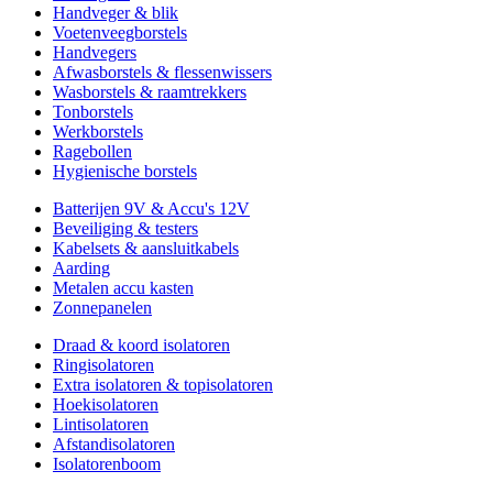
Handveger & blik
Voetenveegborstels
Handvegers
Afwasborstels & flessenwissers
Wasborstels & raamtrekkers
Tonborstels
Werkborstels
Ragebollen
Hygienische borstels
Batterijen 9V & Accu's 12V
Beveiliging & testers
Kabelsets & aansluitkabels
Aarding
Metalen accu kasten
Zonnepanelen
Draad & koord isolatoren
Ringisolatoren
Extra isolatoren & topisolatoren
Hoekisolatoren
Lintisolatoren
Afstandisolatoren
Isolatorenboom