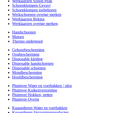
Werklaarzen Sixton Peak
Schoenklompen Gevavi
Schoenklompen toebehoren
Werkschoenen overige merken
Werklaarzen Bekina
Werklaarzen overige merken
Handschoenen
Mutsen
Thermo ondergoed
Gehoorbescherming
Oogbescherming
Disposable kleding
Disposable handschoenen
Disposable schoenen
Mondbescherming
Hoofdbescherming
Pluimvee Water en voerbakken / silos
Pluimvee Kuikenverzorging
Pluimvee Hokken, netten
Pluimvee Overig
Knaagdieren Water en voerbakken
Knaagdieren Verzorgingsproducten