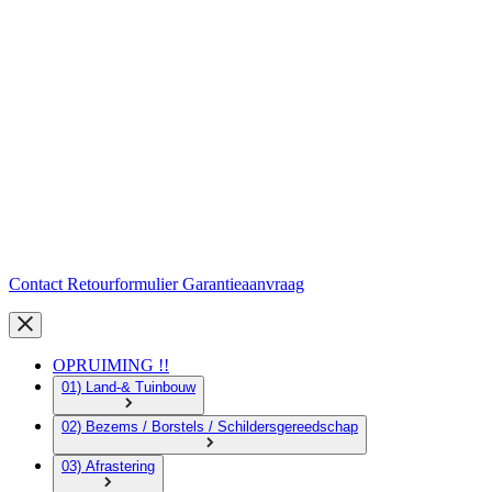
Contact
Retourformulier
Garantieaanvraag
OPRUIMING !!
01) Land-& Tuinbouw
02) Bezems / Borstels / Schildersgereedschap
03) Afrastering