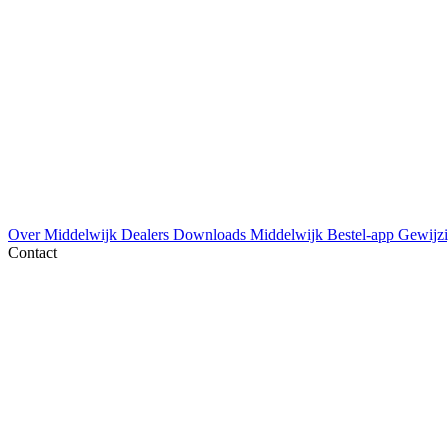
Over Middelwijk
Dealers
Downloads
Middelwijk Bestel-app
Gewijzi
Contact