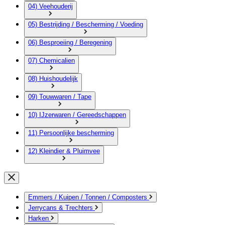
04) Veehouderij
05) Bestrijding / Bescherming / Voeding
06) Besproeiing / Beregening
07) Chemicalien
08) Huishoudelijk
09) Touwwaren / Tape
10) IJzerwaren / Gereedschappen
11) Persoonlijke bescherming
12) Kleindier & Pluimvee
Emmers / Kuipen / Tonnen / Composters
Jerrycans & Trechters
Harken