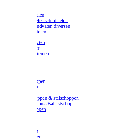
Bijlstelen
Vorkstelen
Gardena stelen
Sneeuw- /Mestschuifstelen
Stelen / Handvaten diversen
Telescoopstelen
Tuin producten
Fruitplukker
Ophangsystemen
Tuinafval
Manden
Spades
Betonschoppen
Schepbatsen
Batsen
Ballastschoppen & stalschoppen
Slijtsrip Graan- /Ballastschop
Graanschoppen
Spitvorken
Hooivorken
Mestvorken
Bietenvorken