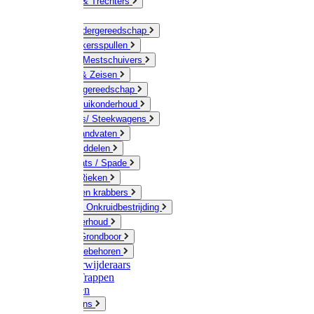
Jerrycans & Trechters
Harken
Hand-/ Kindergereedschap
Stratenmakersspullen
Sneeuw- / Mestschuivers
Baggeren & Zeisen
Elektrisch gereedschap
Boom / Struikonderhoud
Kruiwagens/ Steekwagens
Stelen / Handvaten
Tuinhulpmiddelen
Schop / Bats / Spade
Vorken & Rieken
Cultivator en krabbers
Schoffels / Onkruidbestrijding
Gazononderhoud
Hamers / Grondboor
Sledes / toebehoren
Onkruidverwijderaars
Ladders / Trappen
Werkbanken
Betonmolens