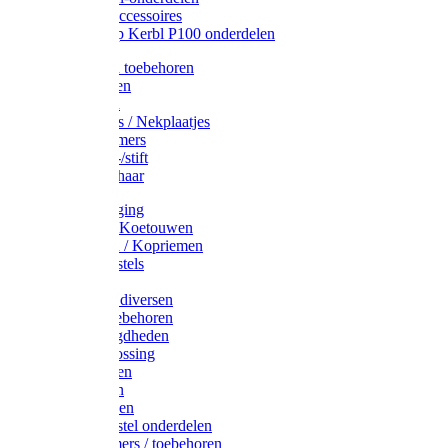
Drinkbak accessoires
Weidepomp Kerbl P100 onderdelen
Oormerken toebehoren
Enkelbanden
Oormerken
Halsplaatjes / Nekplaatjes
Kokernummers
Merkspray-/stift
Veemerkschaar
Uierverzorging
Halsters & Koetouwen
Halsriemen / Kopriemen
Koerugborstels
Koeliften
Koe / Stier diversen
Melkers toebehoren
Stalbenodigdheden
Kalververlossing
Stierenringen
Onthoornen
Kalverflessen
Koerugborstel onderdelen
Kalveremmers / toebehoren