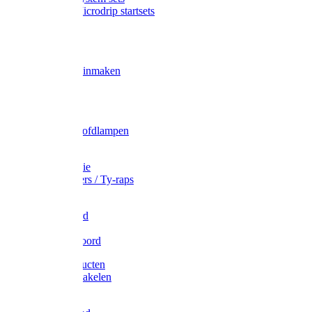
Gardena Microdrip startsets
Vet
Olie
Wecken & inmaken
Tricel
Americol
Zak- & Hoofdlampen
Lampjes
Tape en folie
Kabelbinders / Ty-raps
Bindtouw
Metselkoord
Touw
Elastisch koord
Afdekproducten
Heffen en takelen
Staalkabel