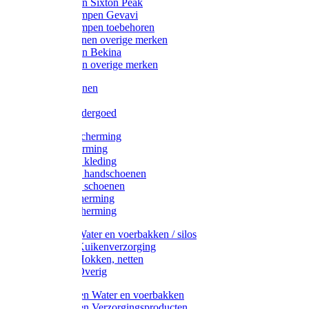
Werklaarzen Sixton Peak
Schoenklompen Gevavi
Schoenklompen toebehoren
Werkschoenen overige merken
Werklaarzen Bekina
Werklaarzen overige merken
Handschoenen
Mutsen
Thermo ondergoed
Gehoorbescherming
Oogbescherming
Disposable kleding
Disposable handschoenen
Disposable schoenen
Mondbescherming
Hoofdbescherming
Pluimvee Water en voerbakken / silos
Pluimvee Kuikenverzorging
Pluimvee Hokken, netten
Pluimvee Overig
Knaagdieren Water en voerbakken
Knaagdieren Verzorgingsproducten