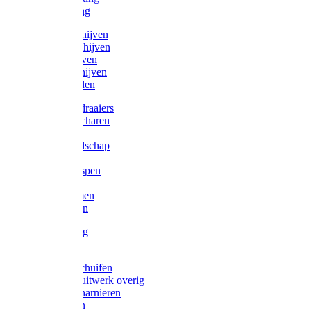
Victorketting
Afbraamschijven
Doorslijpschijven
Lamelschijven
Diamantschijven
Laselektroden
Schroevendraaiers
Tangen / Scharen
Zagen
Meetgereedschap
Beitels
Vijlen / Raspen
Sleutels
Lijmklemmen
Waterpassen
Bouwbeslag
Tuinbeslag
Grendels/schuifen
Hang en sluitwerk overig
Hengen/scharnieren
Scharnieren