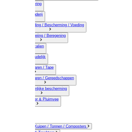
03) Afrastering
04) Veehouderij
05) Bestrijding / Bescherming / Voeding
06) Besproeiing / Beregening
07) Chemicalien
08) Huishoudelijk
09) Touwwaren / Tape
10) IJzerwaren / Gereedschappen
11) Persoonlijke bescherming
12) Kleindier & Pluimvee
Emmers / Kuipen / Tonnen / Composters