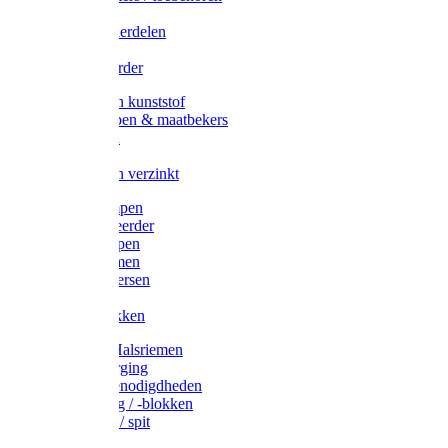
Veedrijvers
Koelift onderdelen
Antizuig
Uieronthaarder
Voerbakken kunststof
Voerscheppen & maatbekers
Hooiruiven
Hooinetten
Voerbakken verzinkt
Warmtelampen
Staartcoupeerder
Biggenkappen
Neuskrammen
Varken diversen
Zeugeband
Varkensbakken
Halsters / Halsriemen
Hoefverzorging
Lammer benodigdheden
Ramdektuig / -blokken
Vastzetpen / spit