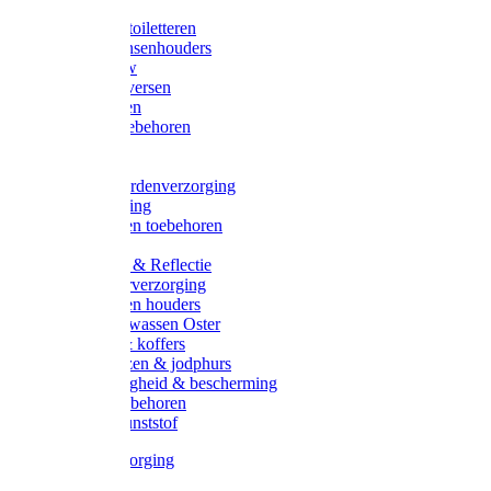
Halsters
Poetsen & toiletteren
Zadel-/Trensenhouders
Halstertouw
Halsters diversen
Hoofdstellen
Zadel & toebehoren
Longeren
Zwepen
Rapide paardenverzorging
Ruiter kleding
Hoofdstellen toebehoren
Dekens
Verlichting & Reflectie
Rapide leerverzorging
Likstenen en houders
Poetsen & wassen Oster
Poetssets & koffers
Ruiter laarzen & jodphurs
Ruiter veiligheid & bescherming
Ruiter - toebehoren
Voerbak kunststof
Klauwverzorging
Diversen