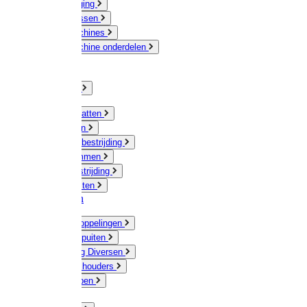
Veeverzorging
Scheermessen
Scheermachines
Scheermachine onderdelen
Huisdieren
Kippen
Verlichting
Muizen / Ratten
Drukspuiten
Ongediertebestrijding
Mollenklemmen
Onkruidbestrijding
Vliegenkasten
Meststoffen
Messing koppelingen
Gieters / Spuiten
Besproeiing Diversen
Slangen & houders
Waterpompen
Tyleen