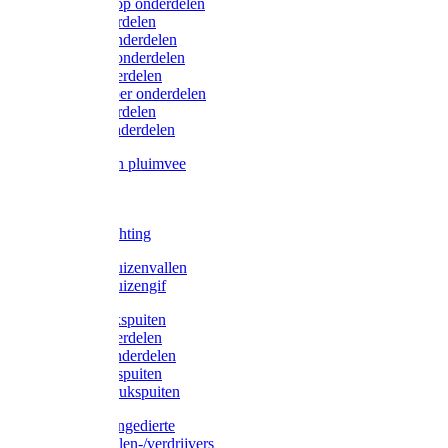
Lister/Liscop onderdelen
Eider onderdelen
Heiniger onderdelen
Constanta onderdelen
Moser onderdelen
Farm Clipper onderdelen
Oster onderdelen
TailWell onderdelen
Voerbakken pluimvee
Katten
Honden
LED verlichting
Ratten / Muizenvallen
Ratten / Muizengif
Gloria drukspuiten
Gloria onderdelen
Gardena onderdelen
Dario drukspuiten
Gardena drukspuiten
Diversen ongedierte
Insectenvallen-/verdrijvers