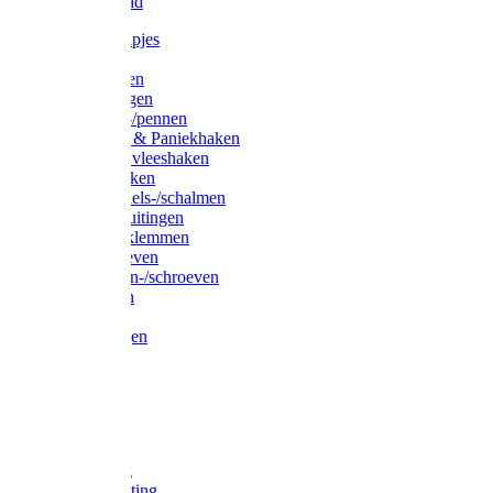
Waslijndraad
Simplexknipjes
Wervels
Sleutelringen
Gelaste ringen
Borgveren-/pennen
Musketons & Paniekhaken
S-haken & vleeshaken
Karabijnhaken
Noodschakels-/schalmen
Harp-/D-sluitingen
Staaldraadklemmen
Spanschroeven
Ringmoeren-/schroeven
Puntkousen
U-beugels
Aanlegringen
Lasthaken
Nagels
Krammen
Spijkers
Voetketting
Scheepsketting