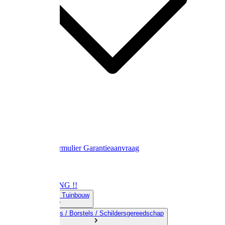
Contact
Retourformulier
Garantieaanvraag
OPRUIMING !!
01) Land-& Tuinbouw
02) Bezems / Borstels / Schildersgereedschap