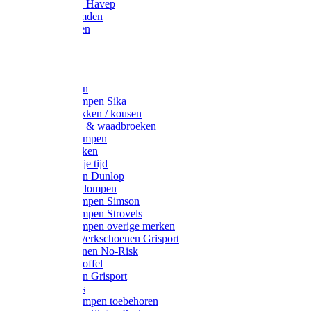
Werkjassen Havep
Thermohemden
Overhemden
Hoeden
Petten
Werksokken
Schoenklompen Sika
Thermo sokken / kousen
Lieslaarzen & waadbroeken
Houten klompen
Wandelsokken
Laarzen vrije tijd
Werklaarzen Dunlop
Kunststof klompen
Schoenklompen Simson
Schoenklompen Strovels
Schoenklompen overige merken
Wandel-/ Werkschoenen Grisport
Werkschoenen No-Risk
Klomppantoffel
Werklaarzen Grisport
Accessoires
Houten klompen toebehoren