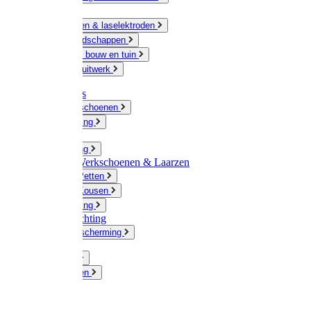
Ketting
Slijpschijven & laselektroden
Handgereedschappen
IJzerwaren bouw en tuin
Hang en sluitwerk
Disposables
Werkhandschoenen
Regenkleding
Klompen
Werkkleding
Wandel-/ Werkschoenen & Laarzen
Hoeden / Petten
Sokken / Kousen
Winterkleding
Winkelinrichting
Gelaatsbescherming
Pluimvee
Knaagdieren
Hond
Kat