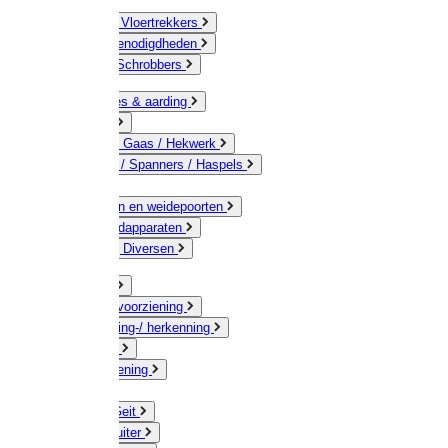
Bezems & Vloertrekkers
Schildersbenodigdheden
Borstels / Schrobbers
Accessoires & aarding
Isolatoren
Geleiders / Gaas / Hekwerk
Verbinders / Spanners / Haspels
Palen
Doorgangen en weidepoorten
Schrikdraadapparaten
Afrastering Diversen
Erf & Stal
Drinkwatervoorziening
Veemarkering-/ herkenning
Koe / Stier
Voervoorziening
Varken
Schaap / Geit
Paard & Ruiter