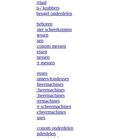
Injectiemateriaal
Hoefmessen-/ krabbers
Hoefbekapbeugel onderdelen
Messen toebehoren
Moser & Oster scheerkoppen
Hauptner messen
Liscop messen
Aesculap/Econom messen
Heiniger messen
Constanta messen
FarmClipper messen
Moser tondeuses
Overige trimmers/tondeuses
Heiniger scheermachines
Hauptner scheermachines
Aesculap scheermachines
Liscop scheermachines
FarmClipper scheermachines
Constanta scheermachines
Wahl tondeuses
Aesculap/Econom onderdelen
Hauptner onderdelen