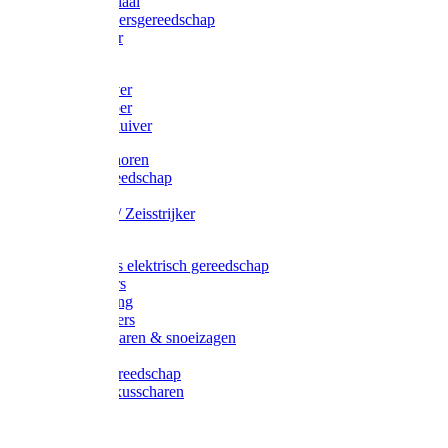
Afzetmateriaal
Stratenmakersgereedschap
Straathamer
Koevoeten
Mestschuiver
Mestschraper
Sneeuwschuiver
Zeis toebehoren
Baggergereedschap
Zeisen
Wetstenen / Zeisstrijker
Zeisboom
Accessoires elektrisch gereedschap
Grasmaaiers
Tuinreiniging
Robotmaaiers
Heggenscharen & snoeizagen
Trimmers
Klussen gereedschap
Gras & buxusscharen
Snoeizaag
Boomband