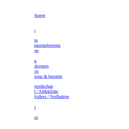
Voorhamer
Hamers
Slede toebehoren
Sledes
Composters
Straatbezems
Stads- / Gemeentebezems
Terrasbezems
Stalbezems
Gootbezems
Kamer-/Zaalvegers
Vloertrekkers
Onkruidbezems & borstels
Schildersgereedschap
Afplakband / Afdekfolie
Kwasten / Rollers / Verfbakjes
Mixers
Afdekfoliën
Messen
Schuurpapier
Luiwagens