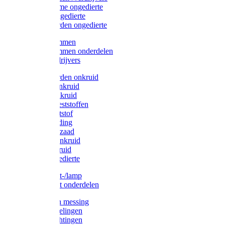
Protect Home ongedierte
Solabiol ongedierte
Protect Garden ongedierte
Mollenklemmen
Mollenklemmen onderdelen
Mollenverdrijvers
Protect Garden onkruid
Diversen onkruid
Solabiol onkruid
Solabiol meststoffen
Pokon meststof
Pokon voeding
Pokon graszaad
Roundup onkruid
Pokon onkruid
Pokon ongedierte
Vliegenkast-/lamp
Vliegenkast onderdelen
Zuigkorven messing
Geka koppelingen
Geka afdichtingen