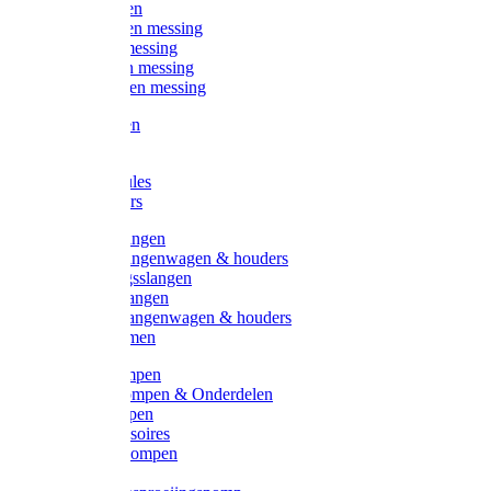
Kogelkranen
Koppelingen messing
Sproeiers messing
Tuinspuiten messing
Slangstukken messing
Handspuiten
Gieters
Kunststoftules
Regenmeters
Overige slangen
Overige slangenwagen & houders
Beregeningsslangen
Gardena slangen
Gardena slangenwagen & houders
Slangklemmen
Leader pompen
Zwengelpompen & Onderdelen
Ebara pompen
Pompaccessoires
Excellent pompen
Kinpumps