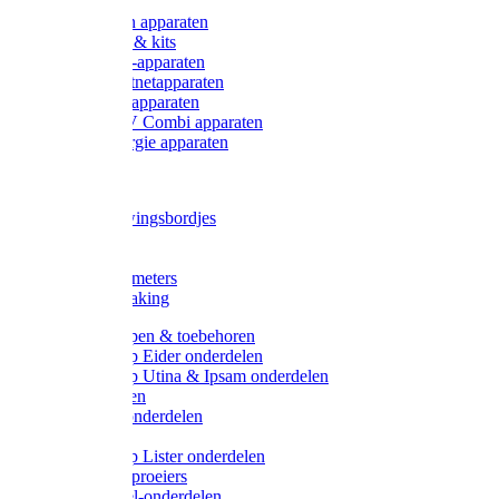
Onderdelen apparaten
Starter sets & kits
9V Batterij-apparaten
230V Lichtnetapparaten
12V Accu-apparaten
230V / 12V Combi apparaten
Zonne-energie apparaten
Tangen
Waarschuwingsbordjes
Afkuilen
Reiniging
Wegers en meters
Video bewaking
Weidepompen & toebehoren
Weidepomp Eider onderdelen
Weidepomp Utina & Ipsam onderdelen
Drinkbakken
Drinkbak onderdelen
Vlotters
Weidepomp Lister onderdelen
Nippels / Sproeiers
Drinknippel-onderdelen