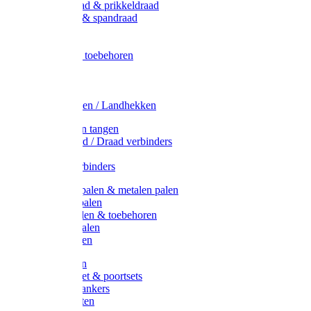
Metaal draad & prikkeldraad
Binddraad & spandraad
Gaas
Lint
Afrasternet toebehoren
Draad
Afrasternet
Koord
Weidehekken / Landhekken
Spanners en tangen
Lint / Koord / Draad verbinders
Haspels
Litzclip verbinders
Recycling palen & metalen palen
Kunststof palen
T-Post t-palen & toebehoren
Glasfiber palen
Houten palen
Poortgrepen
Doorgangset & poortsets
Poortgreepankers
Weidepoorten