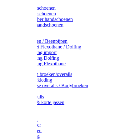
Latex handschoenen
Leren handschoenen
PVC / Rubber handschoenen
Katoenen handschoenen
Display
Plukmouwen / Beenpijpen
Reparatieset Flexothane / Dolfing
Regenkleding import
Regenkleding Dolfing
Regenkleding Flexothane
Toebehoren broeken/overalls
Signalisatiekleding
Amerikaanse overalls / Bodybroeken
Overalls
Kinderoveralls
Stofjassen & korte jassen
Werktruien
T-shirts
Werkjassen
Bodywarmer
Werkbroeken
Zaagkleding