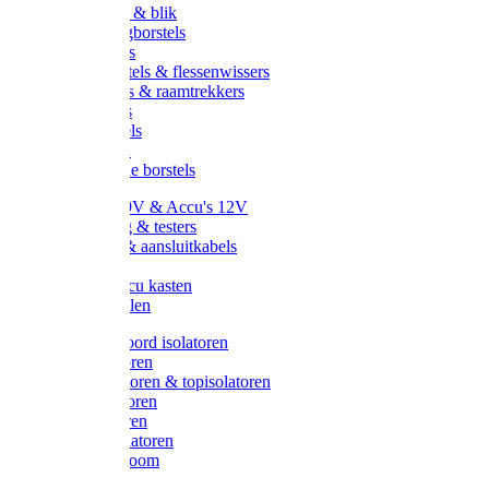
Handveger & blik
Voetenveegborstels
Handvegers
Afwasborstels & flessenwissers
Wasborstels & raamtrekkers
Tonborstels
Werkborstels
Ragebollen
Hygienische borstels
Batterijen 9V & Accu's 12V
Beveiliging & testers
Kabelsets & aansluitkabels
Aarding
Metalen accu kasten
Zonnepanelen
Draad & koord isolatoren
Ringisolatoren
Extra isolatoren & topisolatoren
Hoekisolatoren
Lintisolatoren
Afstandisolatoren
Isolatorenboom