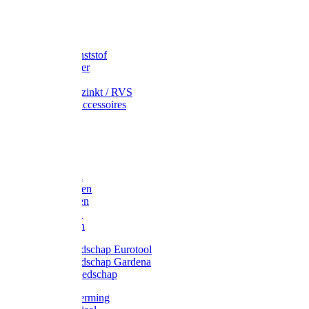
Speciekuip
Emmer kunststof
Schepemmer
Voerton
Emmer verzinkt / RVS
Regenton accessoires
Regenton
Jerrycans
Trechter
Polyharken
Gazonharken
Asfaltharken
Tuinharken
Hooiharken
Handgereedschap Eurotool
Handgereedschap Gardena
Kindergereedschap
Kniebescherming