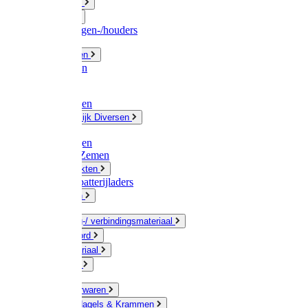
Fittingwerk
Gardena
Slangenwagen-/houders
Olie / Vetten
Chemicalien
Verven
Plasticzakken
Huishoudelijk Diversen
Matten
Zaksluitingen
Sponzen / Zemen
Zeepprodukten
Batterij & batterijladers
Zaklampen
Verpakking-/ verbindingsmateriaal
Touw / Koord
Afdekmateriaal
Staalkabel
Kleine ijzerwaren
Spijkers, Nagels & Krammen