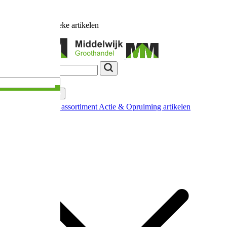
Ruim
17.000
unieke artikelen
Categorieën
Nieuw in ons assortiment
Actie & Opruiming artikelen
Extra