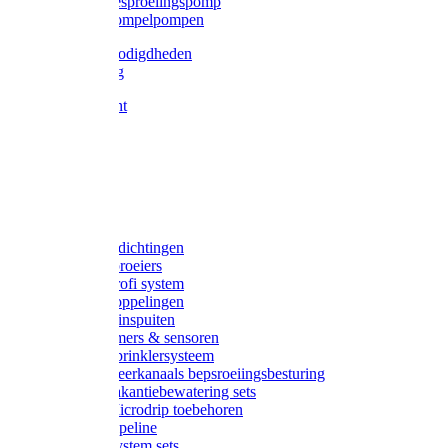
Gardena besproeiingspomp
Gardena dompelpompen
Tyleen benodigdheden
Tyleenslang
Lange bocht
Knie
T-stuk
Sok
Verloop
Nippels
Stop
Gardena afdichtingen
Gardena sproeiers
Gardena Profi system
Gardena koppelingen
Gardena tuinspuiten
Gardena timers & sensoren
Gardena Sprinklersysteem
Gardena meerkanaals bepsroeiingsbesturing
Gardena vakantiebewatering sets
Gardena Microdrip toebehoren
Gardena Pipeline
Gardena System sets