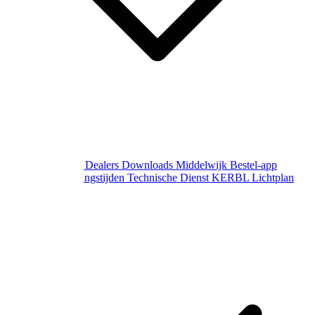
Over Middelwijk
Dealers
Downloads
Middelwijk Bestel-app
Gewijzigde openingstijden
Technische Dienst
KERBL Lichtplan
Aanvraag
Contact