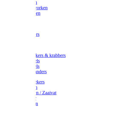
Maisvorken
Aardappelvorken
Vijgenvorken
Strohaak
Cultivators
Tuinkrabbers
Hakken
Schoffels
Onkruidstekers & krabbers
Hartschoffels
Ruitschoffels
Onkruidbranders
Graskantstekers
Verticuteren
Strooiwagen / Zaaivat
Grasmaaier
Grasscharen
Gazonrol
Trimmer
Grondboor
Tuinhamer