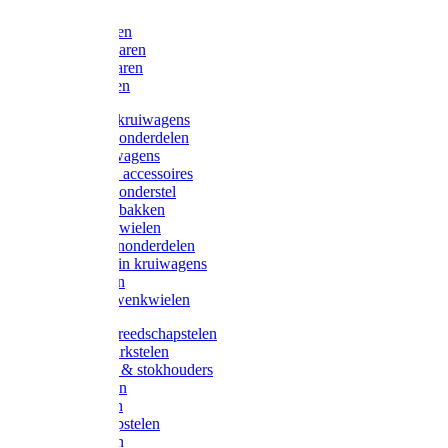
Bijlen
Snoeischaren
Heggenscharen
Takkenscharen
Snoeimessen
Landbouwkruiwagens
Kruiwagenonderdelen
Bouwkruiwagens
Kruiwagen accessoires
Kruiwagenonderstel
Kruiwagenbakken
Kruiwagenwielen
Steekwagenonderdelen
Huis en Tuin kruiwagens
Steekwagen
Bok- en Zwenkwielen
Overige gereedschapstelen
Bezem-/Harkstelen
Handvaten & stokhouders
Hamerstelen
Spadestelen
Graanschopstelen
Schopstelen