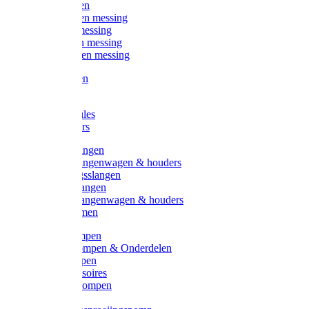
Kogelkranen
Koppelingen messing
Sproeiers messing
Tuinspuiten messing
Slangstukken messing
Handspuiten
Gieters
Kunststoftules
Regenmeters
Overige slangen
Overige slangenwagen & houders
Beregeningsslangen
Gardena slangen
Gardena slangenwagen & houders
Slangklemmen
Leader pompen
Zwengelpompen & Onderdelen
Ebara pompen
Pompaccessoires
Excellent pompen
Kinpumps