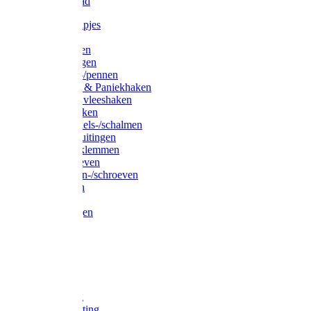
Waslijndraad
Simplexknipjes
Wervels
Sleutelringen
Gelaste ringen
Borgveren-/pennen
Musketons & Paniekhaken
S-haken & vleeshaken
Karabijnhaken
Noodschakels-/schalmen
Harp-/D-sluitingen
Staaldraadklemmen
Spanschroeven
Ringmoeren-/schroeven
Puntkousen
U-beugels
Aanlegringen
Lasthaken
Nagels
Krammen
Spijkers
Voetketting
Scheepsketting