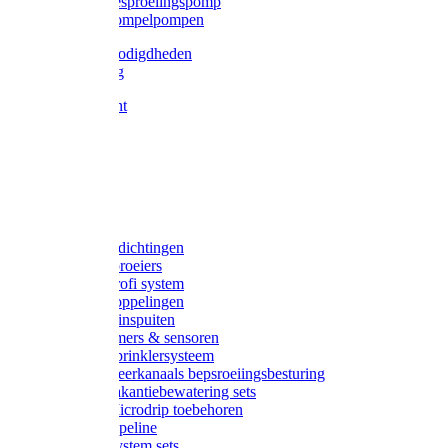
Gardena besproeiingspomp
Gardena dompelpompen
Tyleen benodigdheden
Tyleenslang
Lange bocht
Knie
T-stuk
Sok
Verloop
Nippels
Stop
Gardena afdichtingen
Gardena sproeiers
Gardena Profi system
Gardena koppelingen
Gardena tuinspuiten
Gardena timers & sensoren
Gardena Sprinklersysteem
Gardena meerkanaals bepsroeiingsbesturing
Gardena vakantiebewatering sets
Gardena Microdrip toebehoren
Gardena Pipeline
Gardena System sets