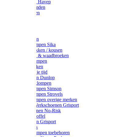
Werkjassen Havep
Thermohemden
Overhemden
Hoeden
Petten
Werksokken
Schoenklompen Sika
Thermo sokken / kousen
Lieslaarzen & waadbroeken
Houten klompen
Wandelsokken
Laarzen vrije tijd
Werklaarzen Dunlop
Kunststof klompen
Schoenklompen Simson
Schoenklompen Strovels
Schoenklompen overige merken
Wandel-/ Werkschoenen Grisport
Werkschoenen No-Risk
Klomppantoffel
Werklaarzen Grisport
Accessoires
Houten klompen toebehoren