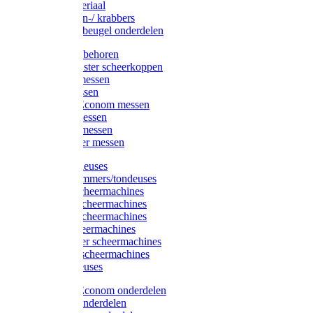
Injectiemateriaal
Hoefmessen-/ krabbers
Hoefbekapbeugel onderdelen
Messen toebehoren
Moser & Oster scheerkoppen
Hauptner messen
Liscop messen
Aesculap/Econom messen
Heiniger messen
Constanta messen
FarmClipper messen
Moser tondeuses
Overige trimmers/tondeuses
Heiniger scheermachines
Hauptner scheermachines
Aesculap scheermachines
Liscop scheermachines
FarmClipper scheermachines
Constanta scheermachines
Wahl tondeuses
Aesculap/Econom onderdelen
Hauptner onderdelen