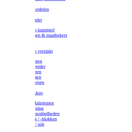
Veedrijvers
Koelift onderdelen
Antizuig
Uieronthaarder
Voerbakken kunststof
Voerscheppen & maatbekers
Hooiruiven
Hooinetten
Voerbakken verzinkt
Warmtelampen
Staartcoupeerder
Biggenkappen
Neuskrammen
Varken diversen
Zeugeband
Varkensbakken
Halsters / Halsriemen
Hoefverzorging
Lammer benodigdheden
Ramdektuig / -blokken
Vastzetpen / spit