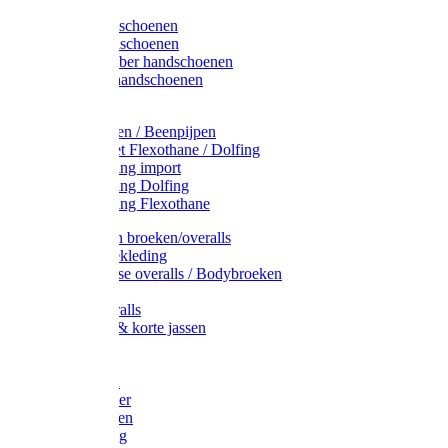
Latex handschoenen
Leren handschoenen
PVC / Rubber handschoenen
Katoenen handschoenen
Display
Plukmouwen / Beenpijpen
Reparatieset Flexothane / Dolfing
Regenkleding import
Regenkleding Dolfing
Regenkleding Flexothane
Toebehoren broeken/overalls
Signalisatiekleding
Amerikaanse overalls / Bodybroeken
Overalls
Kinderoveralls
Stofjassen & korte jassen
Werktruien
T-shirts
Werkjassen
Bodywarmer
Werkbroeken
Zaagkleding