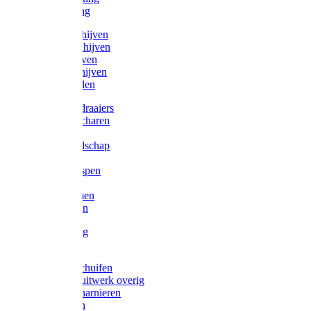
Victorketting
Afbraamschijven
Doorslijpschijven
Lamelschijven
Diamantschijven
Laselektroden
Schroevendraaiers
Tangen / Scharen
Zagen
Meetgereedschap
Beitels
Vijlen / Raspen
Sleutels
Lijmklemmen
Waterpassen
Bouwbeslag
Tuinbeslag
Grendels/schuifen
Hang en sluitwerk overig
Hengen/scharnieren
Scharnieren