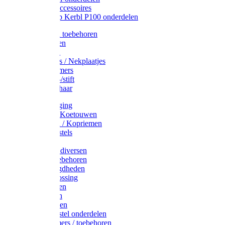
Drinkbak accessoires
Weidepomp Kerbl P100 onderdelen
Oormerken toebehoren
Enkelbanden
Oormerken
Halsplaatjes / Nekplaatjes
Kokernummers
Merkspray-/stift
Veemerkschaar
Uierverzorging
Halsters & Koetouwen
Halsriemen / Kopriemen
Koerugborstels
Koeliften
Koe / Stier diversen
Melkers toebehoren
Stalbenodigdheden
Kalververlossing
Stierenringen
Onthoornen
Kalverflessen
Koerugborstel onderdelen
Kalveremmers / toebehoren