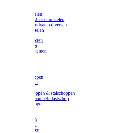
Bijlstelen
Vorkstelen
Gardena stelen
Sneeuw- /Mestschuifstelen
Stelen / Handvaten diversen
Telescoopstelen
Tuin producten
Fruitplukker
Ophangsystemen
Tuinafval
Manden
Spades
Betonschoppen
Schepbatsen
Batsen
Ballastschoppen & stalschoppen
Slijtsrip Graan- /Ballastschop
Graanschoppen
Spitvorken
Hooivorken
Mestvorken
Bietenvorken