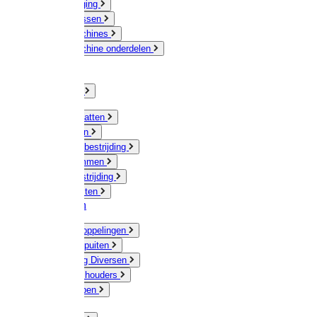
Veeverzorging
Scheermessen
Scheermachines
Scheermachine onderdelen
Huisdieren
Kippen
Verlichting
Muizen / Ratten
Drukspuiten
Ongediertebestrijding
Mollenklemmen
Onkruidbestrijding
Vliegenkasten
Meststoffen
Messing koppelingen
Gieters / Spuiten
Besproeiing Diversen
Slangen & houders
Waterpompen
Tyleen