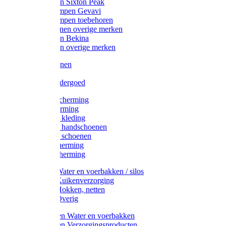
Werklaarzen Sixton Peak
Schoenklompen Gevavi
Schoenklompen toebehoren
Werkschoenen overige merken
Werklaarzen Bekina
Werklaarzen overige merken
Handschoenen
Mutsen
Thermo ondergoed
Gehoorbescherming
Oogbescherming
Disposable kleding
Disposable handschoenen
Disposable schoenen
Mondbescherming
Hoofdbescherming
Pluimvee Water en voerbakken / silos
Pluimvee Kuikenverzorging
Pluimvee Hokken, netten
Pluimvee Overig
Knaagdieren Water en voerbakken
Knaagdieren Verzorgingsproducten