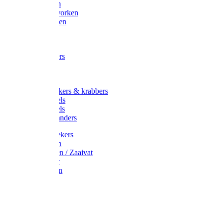
Maisvorken
Aardappelvorken
Vijgenvorken
Strohaak
Cultivators
Tuinkrabbers
Hakken
Schoffels
Onkruidstekers & krabbers
Hartschoffels
Ruitschoffels
Onkruidbranders
Graskantstekers
Verticuteren
Strooiwagen / Zaaivat
Grasmaaier
Grasscharen
Gazonrol
Trimmer
Grondboor
Tuinhamer