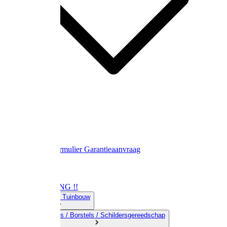
Contact
Retourformulier
Garantieaanvraag
OPRUIMING !!
01) Land-& Tuinbouw
02) Bezems / Borstels / Schildersgereedschap