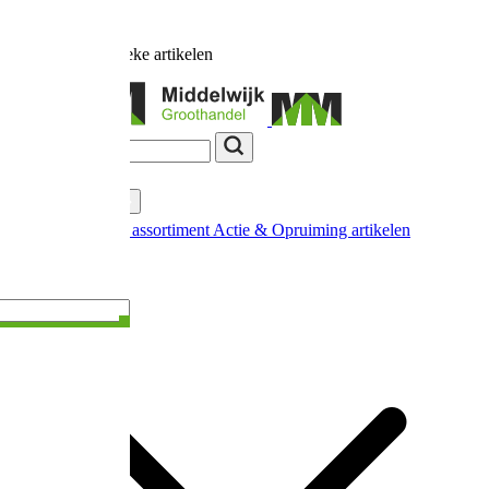
Ruim
17.000
unieke artikelen
Categorieën
Nieuw in ons assortiment
Actie & Opruiming artikelen
Extra