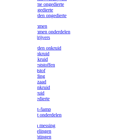
Protect Home ongedierte
Solabiol ongedierte
Protect Garden ongedierte
Mollenklemmen
Mollenklemmen onderdelen
Mollenverdrijvers
Protect Garden onkruid
Diversen onkruid
Solabiol onkruid
Solabiol meststoffen
Pokon meststof
Pokon voeding
Pokon graszaad
Roundup onkruid
Pokon onkruid
Pokon ongedierte
Vliegenkast-/lamp
Vliegenkast onderdelen
Zuigkorven messing
Geka koppelingen
Geka afdichtingen