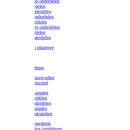
Lister/Liscop onderdelen
Eider onderdelen
Heiniger onderdelen
Constanta onderdelen
Moser onderdelen
Farm Clipper onderdelen
Oster onderdelen
TailWell onderdelen
Voerbakken pluimvee
Katten
Honden
LED verlichting
Ratten / Muizenvallen
Ratten / Muizengif
Gloria drukspuiten
Gloria onderdelen
Gardena onderdelen
Dario drukspuiten
Gardena drukspuiten
Diversen ongedierte
Insectenvallen-/verdrijvers