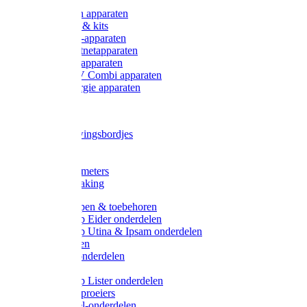
Onderdelen apparaten
Starter sets & kits
9V Batterij-apparaten
230V Lichtnetapparaten
12V Accu-apparaten
230V / 12V Combi apparaten
Zonne-energie apparaten
Tangen
Waarschuwingsbordjes
Afkuilen
Reiniging
Wegers en meters
Video bewaking
Weidepompen & toebehoren
Weidepomp Eider onderdelen
Weidepomp Utina & Ipsam onderdelen
Drinkbakken
Drinkbak onderdelen
Vlotters
Weidepomp Lister onderdelen
Nippels / Sproeiers
Drinknippel-onderdelen