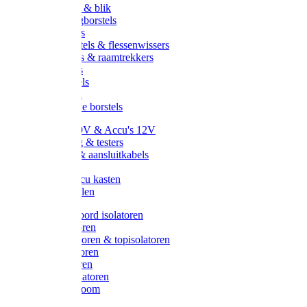
Handveger & blik
Voetenveegborstels
Handvegers
Afwasborstels & flessenwissers
Wasborstels & raamtrekkers
Tonborstels
Werkborstels
Ragebollen
Hygienische borstels
Batterijen 9V & Accu's 12V
Beveiliging & testers
Kabelsets & aansluitkabels
Aarding
Metalen accu kasten
Zonnepanelen
Draad & koord isolatoren
Ringisolatoren
Extra isolatoren & topisolatoren
Hoekisolatoren
Lintisolatoren
Afstandisolatoren
Isolatorenboom