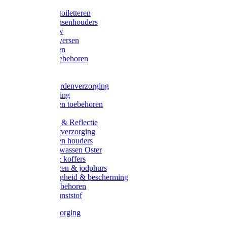
Halsters
Poetsen & toiletteren
Zadel-/Trensenhouders
Halstertouw
Halsters diversen
Hoofdstellen
Zadel & toebehoren
Longeren
Zwepen
Rapide paardenverzorging
Ruiter kleding
Hoofdstellen toebehoren
Dekens
Verlichting & Reflectie
Rapide leerverzorging
Likstenen en houders
Poetsen & wassen Oster
Poetssets & koffers
Ruiter laarzen & jodphurs
Ruiter veiligheid & bescherming
Ruiter - toebehoren
Voerbak kunststof
Klauwverzorging
Diversen