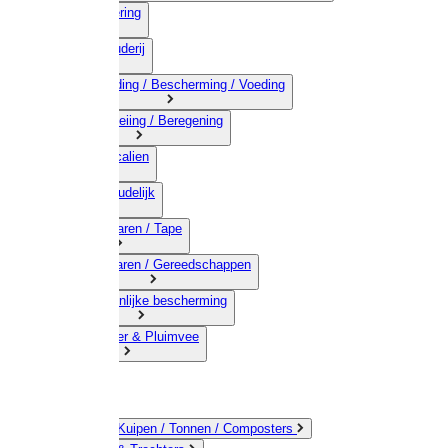
03) Afrastering
04) Veehouderij
05) Bestrijding / Bescherming / Voeding
06) Besproeiing / Beregening
07) Chemicalien
08) Huishoudelijk
09) Touwwaren / Tape
10) IJzerwaren / Gereedschappen
11) Persoonlijke bescherming
12) Kleindier & Pluimvee
Emmers / Kuipen / Tonnen / Composters