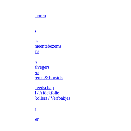
Voorhamer
Hamers
Slede toebehoren
Sledes
Composters
Straatbezems
Stads- / Gemeentebezems
Terrasbezems
Stalbezems
Gootbezems
Kamer-/Zaalvegers
Vloertrekkers
Onkruidbezems & borstels
Schildersgereedschap
Afplakband / Afdekfolie
Kwasten / Rollers / Verfbakjes
Mixers
Afdekfoliën
Messen
Schuurpapier
Luiwagens