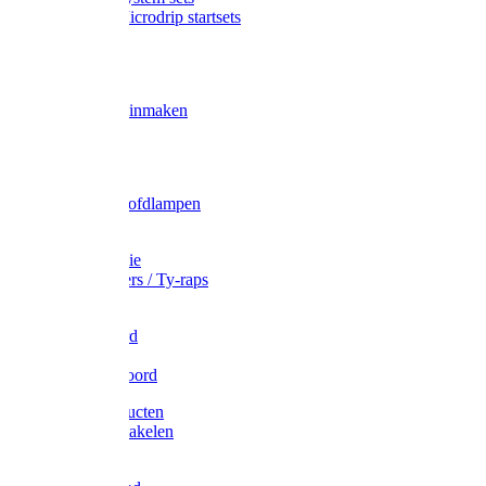
Gardena Microdrip startsets
Vet
Olie
Wecken & inmaken
Tricel
Americol
Zak- & Hoofdlampen
Lampjes
Tape en folie
Kabelbinders / Ty-raps
Bindtouw
Metselkoord
Touw
Elastisch koord
Afdekproducten
Heffen en takelen
Staalkabel