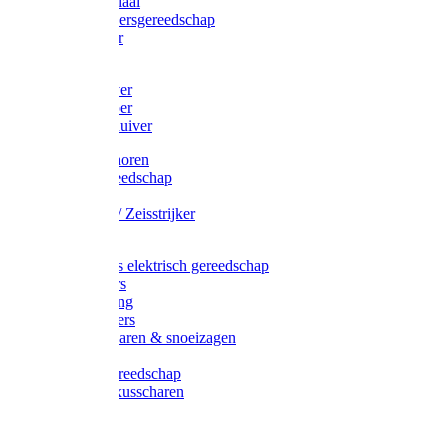
Afzetmateriaal
Stratenmakersgereedschap
Straathamer
Koevoeten
Mestschuiver
Mestschraper
Sneeuwschuiver
Zeis toebehoren
Baggergereedschap
Zeisen
Wetstenen / Zeisstrijker
Zeisboom
Accessoires elektrisch gereedschap
Grasmaaiers
Tuinreiniging
Robotmaaiers
Heggenscharen & snoeizagen
Trimmers
Klussen gereedschap
Gras & buxusscharen
Snoeizaag
Boomband