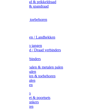
Metaal draad & prikkeldraad
Binddraad & spandraad
Gaas
Lint
Afrasternet toebehoren
Draad
Afrasternet
Koord
Weidehekken / Landhekken
Spanners en tangen
Lint / Koord / Draad verbinders
Haspels
Litzclip verbinders
Recycling palen & metalen palen
Kunststof palen
T-Post t-palen & toebehoren
Glasfiber palen
Houten palen
Poortgrepen
Doorgangset & poortsets
Poortgreepankers
Weidepoorten