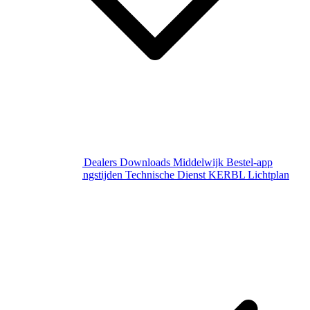
Over Middelwijk
Dealers
Downloads
Middelwijk Bestel-app
Gewijzigde openingstijden
Technische Dienst
KERBL Lichtplan
Aanvraag
Contact