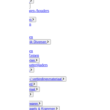
Fittingwerk
Gardena
Slangenwagen-/houders
Olie / Vetten
Chemicalien
Verven
Plasticzakken
Huishoudelijk Diversen
Matten
Zaksluitingen
Sponzen / Zemen
Zeepprodukten
Batterij & batterijladers
Zaklampen
Verpakking-/ verbindingsmateriaal
Touw / Koord
Afdekmateriaal
Staalkabel
Kleine ijzerwaren
Spijkers, Nagels & Krammen