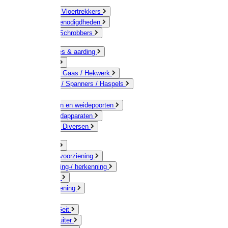
Bezems & Vloertrekkers
Schildersbenodigdheden
Borstels / Schrobbers
Accessoires & aarding
Isolatoren
Geleiders / Gaas / Hekwerk
Verbinders / Spanners / Haspels
Palen
Doorgangen en weidepoorten
Schrikdraadapparaten
Afrastering Diversen
Erf & Stal
Drinkwatervoorziening
Veemarkering-/ herkenning
Koe / Stier
Voervoorziening
Varken
Schaap / Geit
Paard & Ruiter