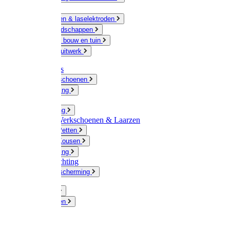
Ketting
Slijpschijven & laselektroden
Handgereedschappen
IJzerwaren bouw en tuin
Hang en sluitwerk
Disposables
Werkhandschoenen
Regenkleding
Klompen
Werkkleding
Wandel-/ Werkschoenen & Laarzen
Hoeden / Petten
Sokken / Kousen
Winterkleding
Winkelinrichting
Gelaatsbescherming
Pluimvee
Knaagdieren
Hond
Kat