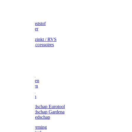
Speciekuip
Emmer kunststof
Schepemmer
Voerton
Emmer verzinkt / RVS
Regenton accessoires
Regenton
Jerrycans
Trechter
Polyharken
Gazonharken
Asfaltharken
Tuinharken
Hooiharken
Handgereedschap Eurotool
Handgereedschap Gardena
Kindergereedschap
Kniebescherming