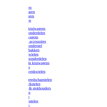
Bijlen
Snoeischaren
Heggenscharen
Takkenscharen
Snoeimessen
Landbouwkruiwagens
Kruiwagenonderdelen
Bouwkruiwagens
Kruiwagen accessoires
Kruiwagenonderstel
Kruiwagenbakken
Kruiwagenwielen
Steekwagenonderdelen
Huis en Tuin kruiwagens
Steekwagen
Bok- en Zwenkwielen
Overige gereedschapstelen
Bezem-/Harkstelen
Handvaten & stokhouders
Hamerstelen
Spadestelen
Graanschopstelen
Schopstelen