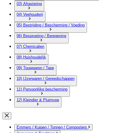
03) Afrastering
04) Veehouderij
05) Bestrijding / Bescherming / Voeding
06) Besproeiing / Beregening
07) Chemicalien
08) Huishoudelijk
09) Touwwaren / Tape
10) IJzerwaren / Gereedschappen
11) Persoonlijke bescherming
12) Kleindier & Pluimvee
Emmers / Kuipen / Tonnen / Composters