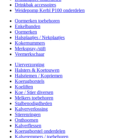
Drinkbak accessoires
Weidepomp Kerbl P100 onderdelen
Oormerken toebehoren
Enkelbanden
Oormerken
Halsplaatjes / Nekplaatjes
Kokernummers
Merkspray-/stift
Veemerkschaar
Uierverzorging
Halsters & Koetouwen
Halsriemen / Kopriemen
Koerugborstels
Koeliften
Koe / Stier diversen
Melkers toebehoren
Stalbenodigdheden
Kalververlossing
Stierenringen
Onthoornen
Kalverflessen
Koerugborstel onderdelen
Kalveremmers / toebehoren