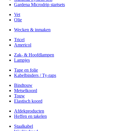
Gardena Microdrip startsets
Vet
Olie
Wecken & inmaken
Tricel
Americol
Zak- & Hoofdlampen
Lampjes
Tape en folie
Kabelbinders / Ty-raps
Bindtouw
Metselkoord
Touw
Elastisch koord
Afdekproducten
Heffen en takelen
Staalkabel