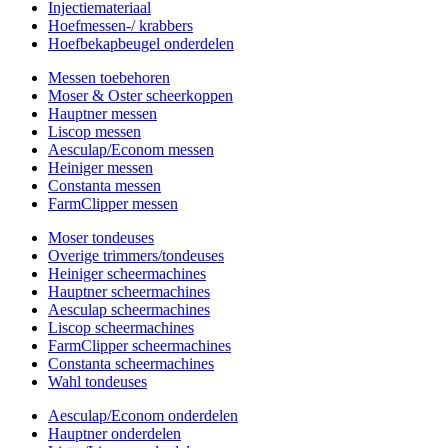
Injectiemateriaal
Hoefmessen-/ krabbers
Hoefbekapbeugel onderdelen
Messen toebehoren
Moser & Oster scheerkoppen
Hauptner messen
Liscop messen
Aesculap/Econom messen
Heiniger messen
Constanta messen
FarmClipper messen
Moser tondeuses
Overige trimmers/tondeuses
Heiniger scheermachines
Hauptner scheermachines
Aesculap scheermachines
Liscop scheermachines
FarmClipper scheermachines
Constanta scheermachines
Wahl tondeuses
Aesculap/Econom onderdelen
Hauptner onderdelen