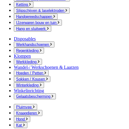
Ketting
Slijpschijven & laselektroden
Handgereedschappen
IJzerwaren bouw en tuin
Hang en sluitwerk
Disposables
Werkhandschoenen
Regenkleding
Klompen
Werkkleding
Wandel-/ Werkschoenen & Laarzen
Hoeden / Petten
Sokken / Kousen
Winterkleding
Winkelinrichting
Gelaatsbescherming
Pluimvee
Knaagdieren
Hond
Kat