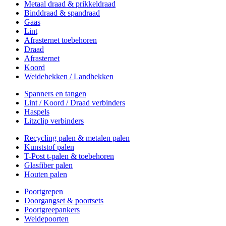
Metaal draad & prikkeldraad
Binddraad & spandraad
Gaas
Lint
Afrasternet toebehoren
Draad
Afrasternet
Koord
Weidehekken / Landhekken
Spanners en tangen
Lint / Koord / Draad verbinders
Haspels
Litzclip verbinders
Recycling palen & metalen palen
Kunststof palen
T-Post t-palen & toebehoren
Glasfiber palen
Houten palen
Poortgrepen
Doorgangset & poortsets
Poortgreepankers
Weidepoorten