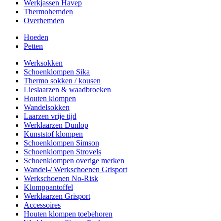
Werkjassen Havep
Thermohemden
Overhemden
Hoeden
Petten
Werksokken
Schoenklompen Sika
Thermo sokken / kousen
Lieslaarzen & waadbroeken
Houten klompen
Wandelsokken
Laarzen vrije tijd
Werklaarzen Dunlop
Kunststof klompen
Schoenklompen Simson
Schoenklompen Strovels
Schoenklompen overige merken
Wandel-/ Werkschoenen Grisport
Werkschoenen No-Risk
Klomppantoffel
Werklaarzen Grisport
Accessoires
Houten klompen toebehoren