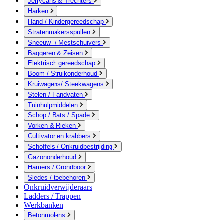
Jerrycans & Trechters
Harken
Hand-/ Kindergereedschap
Stratenmakersspullen
Sneeuw- / Mestschuivers
Baggeren & Zeisen
Elektrisch gereedschap
Boom / Struikonderhoud
Kruiwagens/ Steekwagens
Stelen / Handvaten
Tuinhulpmiddelen
Schop / Bats / Spade
Vorken & Rieken
Cultivator en krabbers
Schoffels / Onkruidbestrijding
Gazononderhoud
Hamers / Grondboor
Sledes / toebehoren
Onkruidverwijderaars
Ladders / Trappen
Werkbanken
Betonmolens