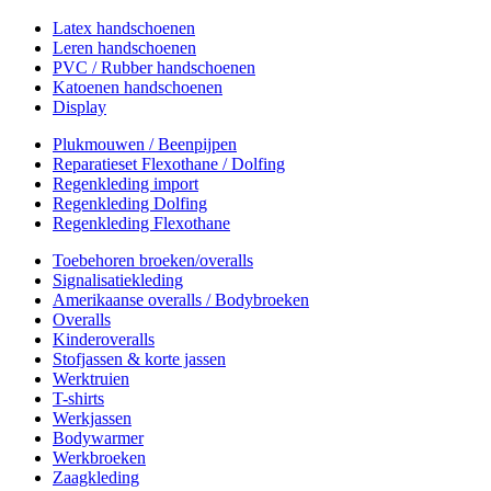
Latex handschoenen
Leren handschoenen
PVC / Rubber handschoenen
Katoenen handschoenen
Display
Plukmouwen / Beenpijpen
Reparatieset Flexothane / Dolfing
Regenkleding import
Regenkleding Dolfing
Regenkleding Flexothane
Toebehoren broeken/overalls
Signalisatiekleding
Amerikaanse overalls / Bodybroeken
Overalls
Kinderoveralls
Stofjassen & korte jassen
Werktruien
T-shirts
Werkjassen
Bodywarmer
Werkbroeken
Zaagkleding