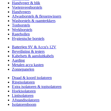
Handveger & blik
Voetenveegborstels
Handvegers
Afwasborstels & flessenwissers
Wasborstels & raamtrekkers
Tonborstels
Werkborstels
Ragebollen
Hygienische borstels
Batterijen 9V & Accu's 12V
Beveiliging & testers
Kabelsets & aansluitkabels
Aarding
Metalen accu kasten
Zonnepanelen
Draad & koord isolatoren
Ringisolatoren
Extra isolatoren & topisolatoren
Hoekisolatoren
Lintisolatoren
Afstandisolatoren
Isolatorenboom