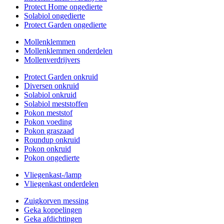
Protect Home ongedierte
Solabiol ongedierte
Protect Garden ongedierte
Mollenklemmen
Mollenklemmen onderdelen
Mollenverdrijvers
Protect Garden onkruid
Diversen onkruid
Solabiol onkruid
Solabiol meststoffen
Pokon meststof
Pokon voeding
Pokon graszaad
Roundup onkruid
Pokon onkruid
Pokon ongedierte
Vliegenkast-/lamp
Vliegenkast onderdelen
Zuigkorven messing
Geka koppelingen
Geka afdichtingen