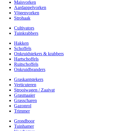
Maisvorken
Aardappelvorken
Vijgenvorken
Strohaak
Cultivators
Tuinkrabbers
Hakken
Schoffels
Onkruidstekers & krabbers
Hartschoffels
Ruitschoffels
Onkruidbranders
Graskantstekers
Verticuteren
Strooiwagen / Zaaivat
Grasmaaier
Grasscharen
Gazonrol
Trimmer
Grondboor
Tuinhamer