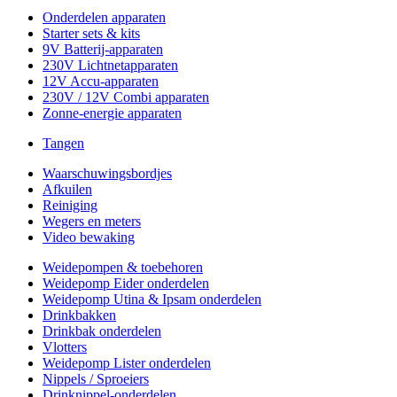
Onderdelen apparaten
Starter sets & kits
9V Batterij-apparaten
230V Lichtnetapparaten
12V Accu-apparaten
230V / 12V Combi apparaten
Zonne-energie apparaten
Tangen
Waarschuwingsbordjes
Afkuilen
Reiniging
Wegers en meters
Video bewaking
Weidepompen & toebehoren
Weidepomp Eider onderdelen
Weidepomp Utina & Ipsam onderdelen
Drinkbakken
Drinkbak onderdelen
Vlotters
Weidepomp Lister onderdelen
Nippels / Sproeiers
Drinknippel-onderdelen