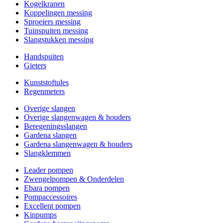
Kogelkranen
Koppelingen messing
Sproeiers messing
Tuinspuiten messing
Slangstukken messing
Handspuiten
Gieters
Kunststoftules
Regenmeters
Overige slangen
Overige slangenwagen & houders
Beregeningsslangen
Gardena slangen
Gardena slangenwagen & houders
Slangklemmen
Leader pompen
Zwengelpompen & Onderdelen
Ebara pompen
Pompaccessoires
Excellent pompen
Kinpumps