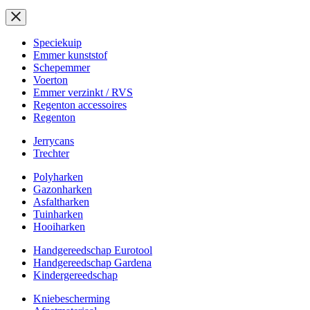
Speciekuip
Emmer kunststof
Schepemmer
Voerton
Emmer verzinkt / RVS
Regenton accessoires
Regenton
Jerrycans
Trechter
Polyharken
Gazonharken
Asfaltharken
Tuinharken
Hooiharken
Handgereedschap Eurotool
Handgereedschap Gardena
Kindergereedschap
Kniebescherming