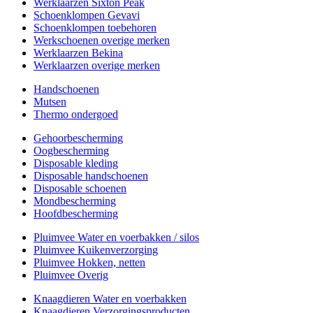
Werklaarzen Sixton Peak
Schoenklompen Gevavi
Schoenklompen toebehoren
Werkschoenen overige merken
Werklaarzen Bekina
Werklaarzen overige merken
Handschoenen
Mutsen
Thermo ondergoed
Gehoorbescherming
Oogbescherming
Disposable kleding
Disposable handschoenen
Disposable schoenen
Mondbescherming
Hoofdbescherming
Pluimvee Water en voerbakken / silos
Pluimvee Kuikenverzorging
Pluimvee Hokken, netten
Pluimvee Overig
Knaagdieren Water en voerbakken
Knaagdieren Verzorgingsproducten