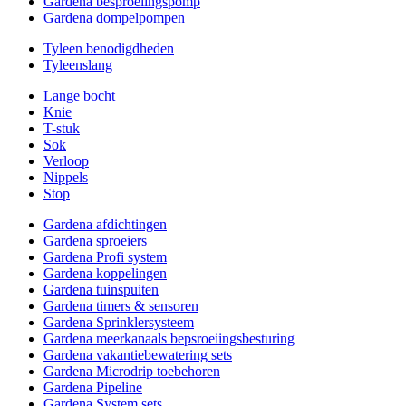
Gardena besproeiingspomp
Gardena dompelpompen
Tyleen benodigdheden
Tyleenslang
Lange bocht
Knie
T-stuk
Sok
Verloop
Nippels
Stop
Gardena afdichtingen
Gardena sproeiers
Gardena Profi system
Gardena koppelingen
Gardena tuinspuiten
Gardena timers & sensoren
Gardena Sprinklersysteem
Gardena meerkanaals bepsroeiingsbesturing
Gardena vakantiebewatering sets
Gardena Microdrip toebehoren
Gardena Pipeline
Gardena System sets