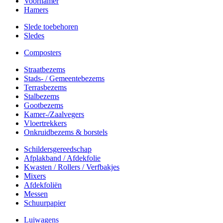
Voorhamer
Hamers
Slede toebehoren
Sledes
Composters
Straatbezems
Stads- / Gemeentebezems
Terrasbezems
Stalbezems
Gootbezems
Kamer-/Zaalvegers
Vloertrekkers
Onkruidbezems & borstels
Schildersgereedschap
Afplakband / Afdekfolie
Kwasten / Rollers / Verfbakjes
Mixers
Afdekfoliën
Messen
Schuurpapier
Luiwagens