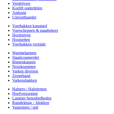
Veedrijvers
Koelift onderdelen
Antizuig
Uieronthaarder
Voerbakken kunststof
Voerscheppen & maatbekers
Hooiruiven
Hooinetten
Voerbakken verzinkt
Warmtelampen
Staartcoupeerder
Biggenkappen
Neuskrammen
Varken diversen
Zeugeband
Varkensbakken
Halsters / Halsriemen
Hoefverzorging
Lammer benodigdheden
Ramdektuig / -blokken
Vastzetpen / spit