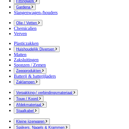
Fittingwerk
Gardena
Slangenwagen-/houders
Olie / Vetten
Chemicalien
Verven
Plasticzakken
Huishoudelijk Diversen
Matten
Zaksluitingen
Sponzen / Zemen
Zeepprodukten
Batterij & batterijladers
Zaklampen
Verpakking-/ verbindingsmateriaal
Touw / Koord
Afdekmateriaal
Staalkabel
Kleine ijzerwaren
Spijkers, Nagels & Krammen