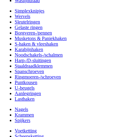
Waslijndraad
Simplexknipjes
Wervels
Sleutelringen
Gelaste ringen
Borgveren-/pennen
Musketons & Paniekhaken
S-haken & vleeshaken
Karabijnhaken
Noodschakels-/schalmen
Harp-/D-sluitingen
Staaldraadklemmen
Spanschroeven
Ringmoeren-/schroeven
Puntkousen
U-beugels
Aanlegringen
Lasthaken
Nagels
Krammen
Spijkers
Voetketting
Scheepsketting