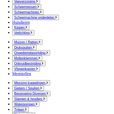
Veeverzorging
Scheermessen
Scheermachines
Scheermachine onderdelen
Huisdieren
Kippen
Verlichting
Muizen / Ratten
Drukspuiten
Ongediertebestrijding
Mollenklemmen
Onkruidbestrijding
Vliegenkasten
Meststoffen
Messing koppelingen
Gieters / Spuiten
Besproeiing Diversen
Slangen & houders
Waterpompen
Tyleen