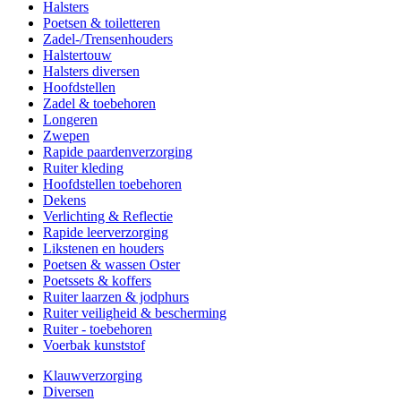
Halsters
Poetsen & toiletteren
Zadel-/Trensenhouders
Halstertouw
Halsters diversen
Hoofdstellen
Zadel & toebehoren
Longeren
Zwepen
Rapide paardenverzorging
Ruiter kleding
Hoofdstellen toebehoren
Dekens
Verlichting & Reflectie
Rapide leerverzorging
Likstenen en houders
Poetsen & wassen Oster
Poetssets & koffers
Ruiter laarzen & jodphurs
Ruiter veiligheid & bescherming
Ruiter - toebehoren
Voerbak kunststof
Klauwverzorging
Diversen