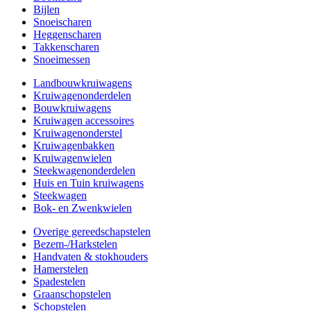
Bijlen
Snoeischaren
Heggenscharen
Takkenscharen
Snoeimessen
Landbouwkruiwagens
Kruiwagenonderdelen
Bouwkruiwagens
Kruiwagen accessoires
Kruiwagenonderstel
Kruiwagenbakken
Kruiwagenwielen
Steekwagenonderdelen
Huis en Tuin kruiwagens
Steekwagen
Bok- en Zwenkwielen
Overige gereedschapstelen
Bezem-/Harkstelen
Handvaten & stokhouders
Hamerstelen
Spadestelen
Graanschopstelen
Schopstelen