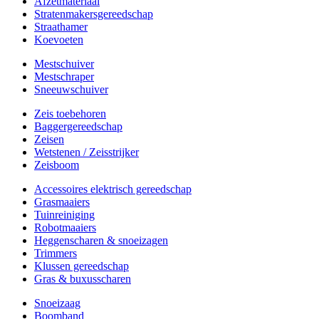
Afzetmateriaal
Stratenmakersgereedschap
Straathamer
Koevoeten
Mestschuiver
Mestschraper
Sneeuwschuiver
Zeis toebehoren
Baggergereedschap
Zeisen
Wetstenen / Zeisstrijker
Zeisboom
Accessoires elektrisch gereedschap
Grasmaaiers
Tuinreiniging
Robotmaaiers
Heggenscharen & snoeizagen
Trimmers
Klussen gereedschap
Gras & buxusscharen
Snoeizaag
Boomband