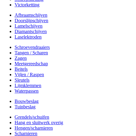
Victorketting
Afbraamschijven
Doorslijpschijven
Lamelschijven
Diamantschijven
Laselektroden
Schroevendraaiers
Tangen / Scharen
Zagen
Meetgereedschap
Beitels
Vijlen / Raspen
Sleutels
Lijmklemmen
Waterpassen
Bouwbeslag
Tuinbeslag
Grendels/schuifen
Hang en sluitwerk overig
Hengen/scharnieren
Scharnieren