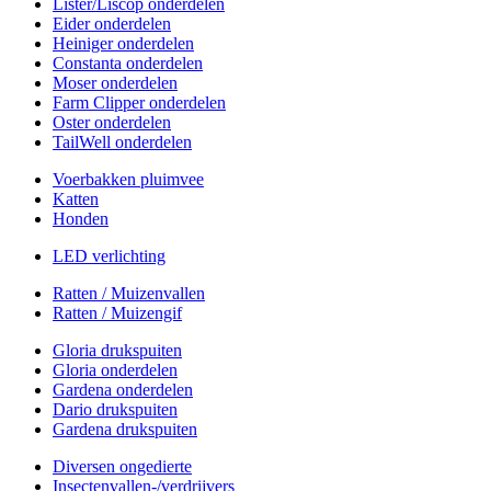
Lister/Liscop onderdelen
Eider onderdelen
Heiniger onderdelen
Constanta onderdelen
Moser onderdelen
Farm Clipper onderdelen
Oster onderdelen
TailWell onderdelen
Voerbakken pluimvee
Katten
Honden
LED verlichting
Ratten / Muizenvallen
Ratten / Muizengif
Gloria drukspuiten
Gloria onderdelen
Gardena onderdelen
Dario drukspuiten
Gardena drukspuiten
Diversen ongedierte
Insectenvallen-/verdrijvers