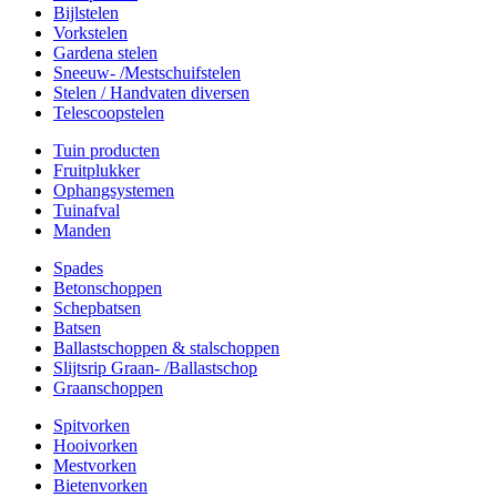
Bijlstelen
Vorkstelen
Gardena stelen
Sneeuw- /Mestschuifstelen
Stelen / Handvaten diversen
Telescoopstelen
Tuin producten
Fruitplukker
Ophangsystemen
Tuinafval
Manden
Spades
Betonschoppen
Schepbatsen
Batsen
Ballastschoppen & stalschoppen
Slijtsrip Graan- /Ballastschop
Graanschoppen
Spitvorken
Hooivorken
Mestvorken
Bietenvorken