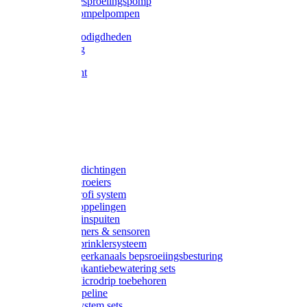
Gardena besproeiingspomp
Gardena dompelpompen
Tyleen benodigdheden
Tyleenslang
Lange bocht
Knie
T-stuk
Sok
Verloop
Nippels
Stop
Gardena afdichtingen
Gardena sproeiers
Gardena Profi system
Gardena koppelingen
Gardena tuinspuiten
Gardena timers & sensoren
Gardena Sprinklersysteem
Gardena meerkanaals bepsroeiingsbesturing
Gardena vakantiebewatering sets
Gardena Microdrip toebehoren
Gardena Pipeline
Gardena System sets