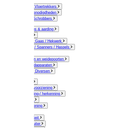
Bezems & Vloertrekkers
Schildersbenodigdheden
Borstels / Schrobbers
Accessoires & aarding
Isolatoren
Geleiders / Gaas / Hekwerk
Verbinders / Spanners / Haspels
Palen
Doorgangen en weidepoorten
Schrikdraadapparaten
Afrastering Diversen
Erf & Stal
Drinkwatervoorziening
Veemarkering-/ herkenning
Koe / Stier
Voervoorziening
Varken
Schaap / Geit
Paard & Ruiter