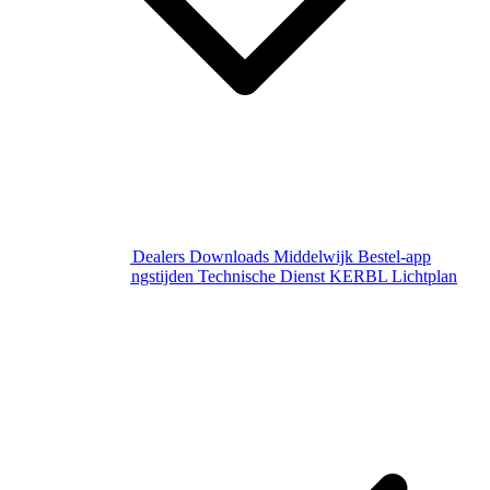
Over Middelwijk
Dealers
Downloads
Middelwijk Bestel-app
Gewijzigde openingstijden
Technische Dienst
KERBL Lichtplan
Aanvraag
Contact