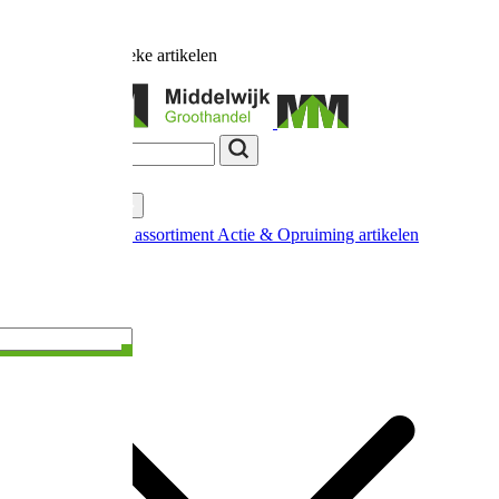
Ruim
17.000
unieke artikelen
Categorieën
Nieuw in ons assortiment
Actie & Opruiming artikelen
Extra