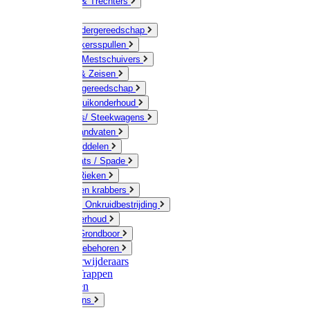
Jerrycans & Trechters
Harken
Hand-/ Kindergereedschap
Stratenmakersspullen
Sneeuw- / Mestschuivers
Baggeren & Zeisen
Elektrisch gereedschap
Boom / Struikonderhoud
Kruiwagens/ Steekwagens
Stelen / Handvaten
Tuinhulpmiddelen
Schop / Bats / Spade
Vorken & Rieken
Cultivator en krabbers
Schoffels / Onkruidbestrijding
Gazononderhoud
Hamers / Grondboor
Sledes / toebehoren
Onkruidverwijderaars
Ladders / Trappen
Werkbanken
Betonmolens