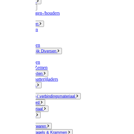
Fittingwerk
Gardena
Slangenwagen-/houders
Olie / Vetten
Chemicalien
Verven
Plasticzakken
Huishoudelijk Diversen
Matten
Zaksluitingen
Sponzen / Zemen
Zeepprodukten
Batterij & batterijladers
Zaklampen
Verpakking-/ verbindingsmateriaal
Touw / Koord
Afdekmateriaal
Staalkabel
Kleine ijzerwaren
Spijkers, Nagels & Krammen