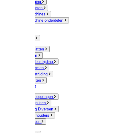
Veeverzorging
Scheermessen
Scheermachines
Scheermachine onderdelen
Huisdieren
Kippen
Verlichting
Muizen / Ratten
Drukspuiten
Ongediertebestrijding
Mollenklemmen
Onkruidbestrijding
Vliegenkasten
Meststoffen
Messing koppelingen
Gieters / Spuiten
Besproeiing Diversen
Slangen & houders
Waterpompen
Tyleen