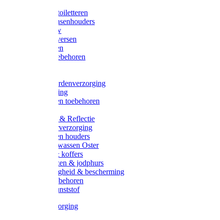
Halsters
Poetsen & toiletteren
Zadel-/Trensenhouders
Halstertouw
Halsters diversen
Hoofdstellen
Zadel & toebehoren
Longeren
Zwepen
Rapide paardenverzorging
Ruiter kleding
Hoofdstellen toebehoren
Dekens
Verlichting & Reflectie
Rapide leerverzorging
Likstenen en houders
Poetsen & wassen Oster
Poetssets & koffers
Ruiter laarzen & jodphurs
Ruiter veiligheid & bescherming
Ruiter - toebehoren
Voerbak kunststof
Klauwverzorging
Diversen