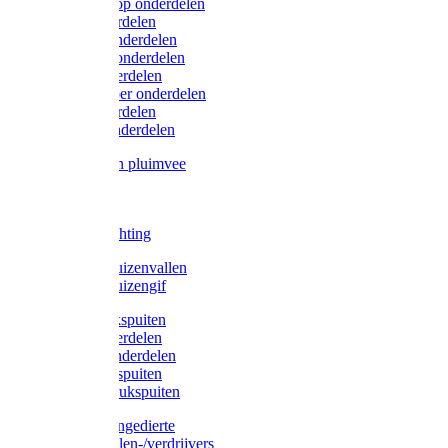
Lister/Liscop onderdelen
Eider onderdelen
Heiniger onderdelen
Constanta onderdelen
Moser onderdelen
Farm Clipper onderdelen
Oster onderdelen
TailWell onderdelen
Voerbakken pluimvee
Katten
Honden
LED verlichting
Ratten / Muizenvallen
Ratten / Muizengif
Gloria drukspuiten
Gloria onderdelen
Gardena onderdelen
Dario drukspuiten
Gardena drukspuiten
Diversen ongedierte
Insectenvallen-/verdrijvers