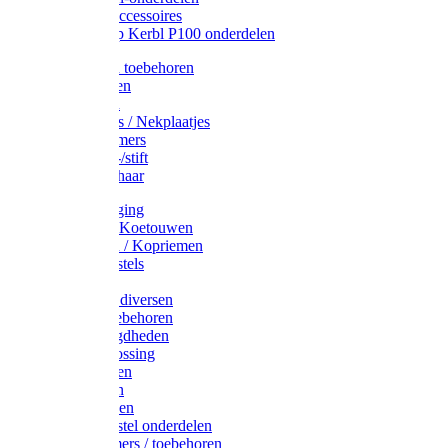
Drinkbak accessoires
Weidepomp Kerbl P100 onderdelen
Oormerken toebehoren
Enkelbanden
Oormerken
Halsplaatjes / Nekplaatjes
Kokernummers
Merkspray-/stift
Veemerkschaar
Uierverzorging
Halsters & Koetouwen
Halsriemen / Kopriemen
Koerugborstels
Koeliften
Koe / Stier diversen
Melkers toebehoren
Stalbenodigdheden
Kalververlossing
Stierenringen
Onthoornen
Kalverflessen
Koerugborstel onderdelen
Kalveremmers / toebehoren