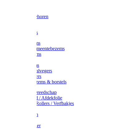
Voorhamer
Hamers
Slede toebehoren
Sledes
Composters
Straatbezems
Stads- / Gemeentebezems
Terrasbezems
Stalbezems
Gootbezems
Kamer-/Zaalvegers
Vloertrekkers
Onkruidbezems & borstels
Schildersgereedschap
Afplakband / Afdekfolie
Kwasten / Rollers / Verfbakjes
Mixers
Afdekfoliën
Messen
Schuurpapier
Luiwagens