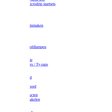
Gardena Microdrip startsets
Vet
Olie
Wecken & inmaken
Tricel
Americol
Zak- & Hoofdlampen
Lampjes
Tape en folie
Kabelbinders / Ty-raps
Bindtouw
Metselkoord
Touw
Elastisch koord
Afdekproducten
Heffen en takelen
Staalkabel