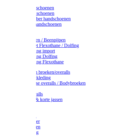
Latex handschoenen
Leren handschoenen
PVC / Rubber handschoenen
Katoenen handschoenen
Display
Plukmouwen / Beenpijpen
Reparatieset Flexothane / Dolfing
Regenkleding import
Regenkleding Dolfing
Regenkleding Flexothane
Toebehoren broeken/overalls
Signalisatiekleding
Amerikaanse overalls / Bodybroeken
Overalls
Kinderoveralls
Stofjassen & korte jassen
Werktruien
T-shirts
Werkjassen
Bodywarmer
Werkbroeken
Zaagkleding