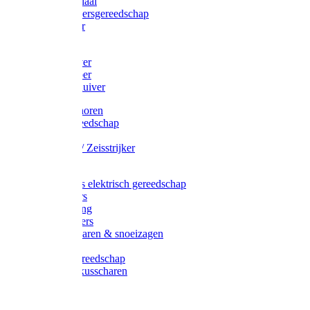
Afzetmateriaal
Stratenmakersgereedschap
Straathamer
Koevoeten
Mestschuiver
Mestschraper
Sneeuwschuiver
Zeis toebehoren
Baggergereedschap
Zeisen
Wetstenen / Zeisstrijker
Zeisboom
Accessoires elektrisch gereedschap
Grasmaaiers
Tuinreiniging
Robotmaaiers
Heggenscharen & snoeizagen
Trimmers
Klussen gereedschap
Gras & buxusscharen
Snoeizaag
Boomband