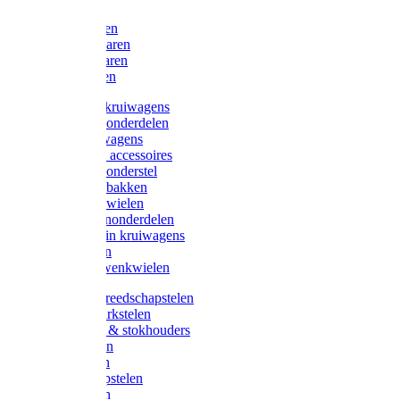
Bijlen
Snoeischaren
Heggenscharen
Takkenscharen
Snoeimessen
Landbouwkruiwagens
Kruiwagenonderdelen
Bouwkruiwagens
Kruiwagen accessoires
Kruiwagenonderstel
Kruiwagenbakken
Kruiwagenwielen
Steekwagenonderdelen
Huis en Tuin kruiwagens
Steekwagen
Bok- en Zwenkwielen
Overige gereedschapstelen
Bezem-/Harkstelen
Handvaten & stokhouders
Hamerstelen
Spadestelen
Graanschopstelen
Schopstelen