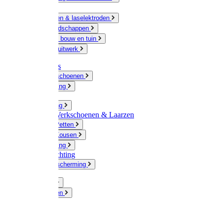
Ketting
Slijpschijven & laselektroden
Handgereedschappen
IJzerwaren bouw en tuin
Hang en sluitwerk
Disposables
Werkhandschoenen
Regenkleding
Klompen
Werkkleding
Wandel-/ Werkschoenen & Laarzen
Hoeden / Petten
Sokken / Kousen
Winterkleding
Winkelinrichting
Gelaatsbescherming
Pluimvee
Knaagdieren
Hond
Kat