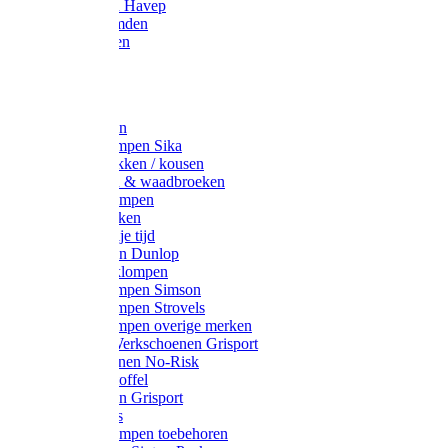
Werkjassen Havep
Thermohemden
Overhemden
Hoeden
Petten
Werksokken
Schoenklompen Sika
Thermo sokken / kousen
Lieslaarzen & waadbroeken
Houten klompen
Wandelsokken
Laarzen vrije tijd
Werklaarzen Dunlop
Kunststof klompen
Schoenklompen Simson
Schoenklompen Strovels
Schoenklompen overige merken
Wandel-/ Werkschoenen Grisport
Werkschoenen No-Risk
Klomppantoffel
Werklaarzen Grisport
Accessoires
Houten klompen toebehoren