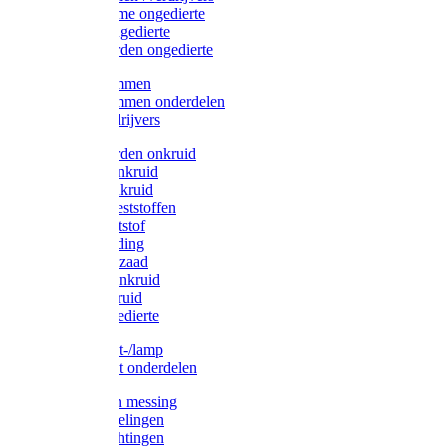
Protect Home ongedierte
Solabiol ongedierte
Protect Garden ongedierte
Mollenklemmen
Mollenklemmen onderdelen
Mollenverdrijvers
Protect Garden onkruid
Diversen onkruid
Solabiol onkruid
Solabiol meststoffen
Pokon meststof
Pokon voeding
Pokon graszaad
Roundup onkruid
Pokon onkruid
Pokon ongedierte
Vliegenkast-/lamp
Vliegenkast onderdelen
Zuigkorven messing
Geka koppelingen
Geka afdichtingen