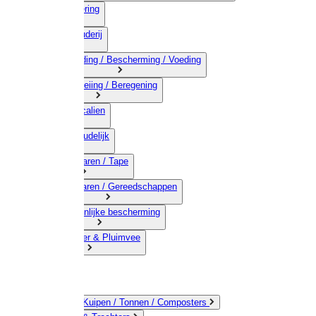
03) Afrastering
04) Veehouderij
05) Bestrijding / Bescherming / Voeding
06) Besproeiing / Beregening
07) Chemicalien
08) Huishoudelijk
09) Touwwaren / Tape
10) IJzerwaren / Gereedschappen
11) Persoonlijke bescherming
12) Kleindier & Pluimvee
Emmers / Kuipen / Tonnen / Composters