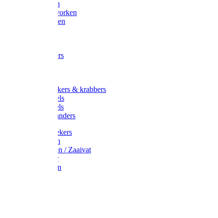
Maisvorken
Aardappelvorken
Vijgenvorken
Strohaak
Cultivators
Tuinkrabbers
Hakken
Schoffels
Onkruidstekers & krabbers
Hartschoffels
Ruitschoffels
Onkruidbranders
Graskantstekers
Verticuteren
Strooiwagen / Zaaivat
Grasmaaier
Grasscharen
Gazonrol
Trimmer
Grondboor
Tuinhamer