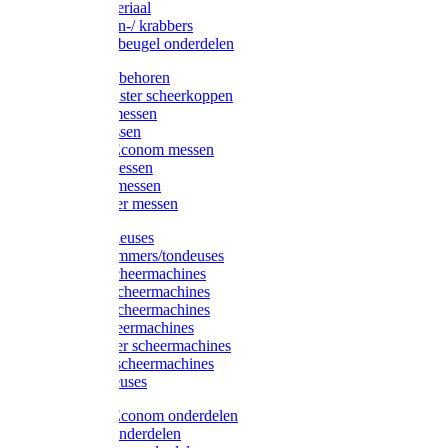
Injectiemateriaal
Hoefmessen-/ krabbers
Hoefbekapbeugel onderdelen
Messen toebehoren
Moser & Oster scheerkoppen
Hauptner messen
Liscop messen
Aesculap/Econom messen
Heiniger messen
Constanta messen
FarmClipper messen
Moser tondeuses
Overige trimmers/tondeuses
Heiniger scheermachines
Hauptner scheermachines
Aesculap scheermachines
Liscop scheermachines
FarmClipper scheermachines
Constanta scheermachines
Wahl tondeuses
Aesculap/Econom onderdelen
Hauptner onderdelen