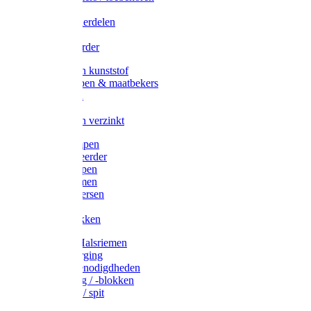
Veedrijvers
Koelift onderdelen
Antizuig
Uieronthaarder
Voerbakken kunststof
Voerscheppen & maatbekers
Hooiruiven
Hooinetten
Voerbakken verzinkt
Warmtelampen
Staartcoupeerder
Biggenkappen
Neuskrammen
Varken diversen
Zeugeband
Varkensbakken
Halsters / Halsriemen
Hoefverzorging
Lammer benodigdheden
Ramdektuig / -blokken
Vastzetpen / spit