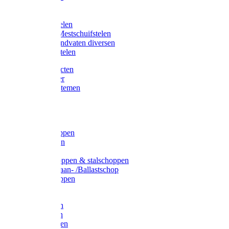
Bijlstelen
Vorkstelen
Gardena stelen
Sneeuw- /Mestschuifstelen
Stelen / Handvaten diversen
Telescoopstelen
Tuin producten
Fruitplukker
Ophangsystemen
Tuinafval
Manden
Spades
Betonschoppen
Schepbatsen
Batsen
Ballastschoppen & stalschoppen
Slijtsrip Graan- /Ballastschop
Graanschoppen
Spitvorken
Hooivorken
Mestvorken
Bietenvorken