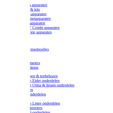
Onderdelen apparaten
Starter sets & kits
9V Batterij-apparaten
230V Lichtnetapparaten
12V Accu-apparaten
230V / 12V Combi apparaten
Zonne-energie apparaten
Tangen
Waarschuwingsbordjes
Afkuilen
Reiniging
Wegers en meters
Video bewaking
Weidepompen & toebehoren
Weidepomp Eider onderdelen
Weidepomp Utina & Ipsam onderdelen
Drinkbakken
Drinkbak onderdelen
Vlotters
Weidepomp Lister onderdelen
Nippels / Sproeiers
Drinknippel-onderdelen