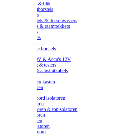
Handveger & blik
Voetenveegborstels
Handvegers
Afwasborstels & flessenwissers
Wasborstels & raamtrekkers
Tonborstels
Werkborstels
Ragebollen
Hygienische borstels
Batterijen 9V & Accu's 12V
Beveiliging & testers
Kabelsets & aansluitkabels
Aarding
Metalen accu kasten
Zonnepanelen
Draad & koord isolatoren
Ringisolatoren
Extra isolatoren & topisolatoren
Hoekisolatoren
Lintisolatoren
Afstandisolatoren
Isolatorenboom