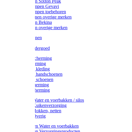
Werklaarzen Sixton Peak
Schoenklompen Gevavi
Schoenklompen toebehoren
Werkschoenen overige merken
Werklaarzen Bekina
Werklaarzen overige merken
Handschoenen
Mutsen
Thermo ondergoed
Gehoorbescherming
Oogbescherming
Disposable kleding
Disposable handschoenen
Disposable schoenen
Mondbescherming
Hoofdbescherming
Pluimvee Water en voerbakken / silos
Pluimvee Kuikenverzorging
Pluimvee Hokken, netten
Pluimvee Overig
Knaagdieren Water en voerbakken
Knaagdieren Verzorgingsproducten