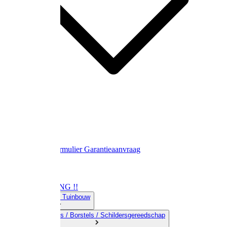
Contact
Retourformulier
Garantieaanvraag
OPRUIMING !!
01) Land-& Tuinbouw
02) Bezems / Borstels / Schildersgereedschap