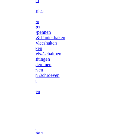
Waslijndraad
Simplexknipjes
Wervels
Sleutelringen
Gelaste ringen
Borgveren-/pennen
Musketons & Paniekhaken
S-haken & vleeshaken
Karabijnhaken
Noodschakels-/schalmen
Harp-/D-sluitingen
Staaldraadklemmen
Spanschroeven
Ringmoeren-/schroeven
Puntkousen
U-beugels
Aanlegringen
Lasthaken
Nagels
Krammen
Spijkers
Voetketting
Scheepsketting