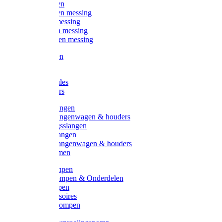
Kogelkranen
Koppelingen messing
Sproeiers messing
Tuinspuiten messing
Slangstukken messing
Handspuiten
Gieters
Kunststoftules
Regenmeters
Overige slangen
Overige slangenwagen & houders
Beregeningsslangen
Gardena slangen
Gardena slangenwagen & houders
Slangklemmen
Leader pompen
Zwengelpompen & Onderdelen
Ebara pompen
Pompaccessoires
Excellent pompen
Kinpumps