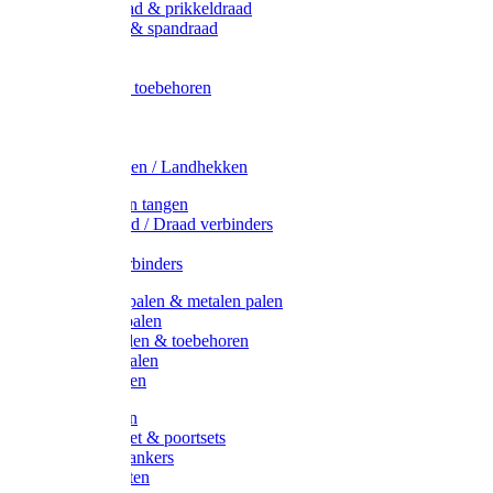
Metaal draad & prikkeldraad
Binddraad & spandraad
Gaas
Lint
Afrasternet toebehoren
Draad
Afrasternet
Koord
Weidehekken / Landhekken
Spanners en tangen
Lint / Koord / Draad verbinders
Haspels
Litzclip verbinders
Recycling palen & metalen palen
Kunststof palen
T-Post t-palen & toebehoren
Glasfiber palen
Houten palen
Poortgrepen
Doorgangset & poortsets
Poortgreepankers
Weidepoorten