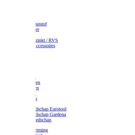
Speciekuip
Emmer kunststof
Schepemmer
Voerton
Emmer verzinkt / RVS
Regenton accessoires
Regenton
Jerrycans
Trechter
Polyharken
Gazonharken
Asfaltharken
Tuinharken
Hooiharken
Handgereedschap Eurotool
Handgereedschap Gardena
Kindergereedschap
Kniebescherming