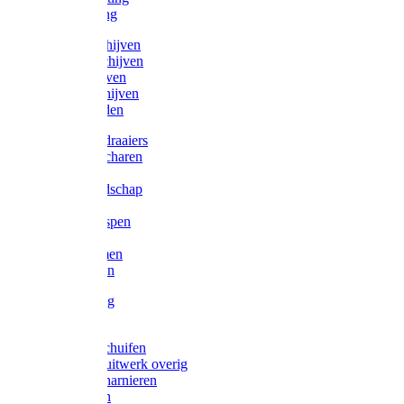
Victorketting
Afbraamschijven
Doorslijpschijven
Lamelschijven
Diamantschijven
Laselektroden
Schroevendraaiers
Tangen / Scharen
Zagen
Meetgereedschap
Beitels
Vijlen / Raspen
Sleutels
Lijmklemmen
Waterpassen
Bouwbeslag
Tuinbeslag
Grendels/schuifen
Hang en sluitwerk overig
Hengen/scharnieren
Scharnieren