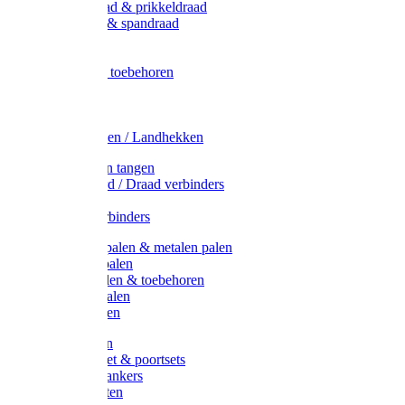
Metaal draad & prikkeldraad
Binddraad & spandraad
Gaas
Lint
Afrasternet toebehoren
Draad
Afrasternet
Koord
Weidehekken / Landhekken
Spanners en tangen
Lint / Koord / Draad verbinders
Haspels
Litzclip verbinders
Recycling palen & metalen palen
Kunststof palen
T-Post t-palen & toebehoren
Glasfiber palen
Houten palen
Poortgrepen
Doorgangset & poortsets
Poortgreepankers
Weidepoorten