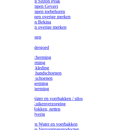
Werklaarzen Sixton Peak
Schoenklompen Gevavi
Schoenklompen toebehoren
Werkschoenen overige merken
Werklaarzen Bekina
Werklaarzen overige merken
Handschoenen
Mutsen
Thermo ondergoed
Gehoorbescherming
Oogbescherming
Disposable kleding
Disposable handschoenen
Disposable schoenen
Mondbescherming
Hoofdbescherming
Pluimvee Water en voerbakken / silos
Pluimvee Kuikenverzorging
Pluimvee Hokken, netten
Pluimvee Overig
Knaagdieren Water en voerbakken
Knaagdieren Verzorgingsproducten