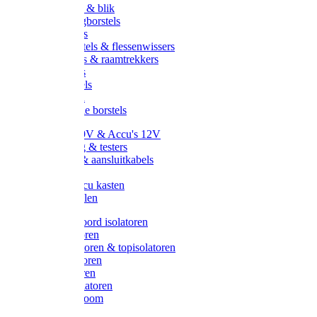
Handveger & blik
Voetenveegborstels
Handvegers
Afwasborstels & flessenwissers
Wasborstels & raamtrekkers
Tonborstels
Werkborstels
Ragebollen
Hygienische borstels
Batterijen 9V & Accu's 12V
Beveiliging & testers
Kabelsets & aansluitkabels
Aarding
Metalen accu kasten
Zonnepanelen
Draad & koord isolatoren
Ringisolatoren
Extra isolatoren & topisolatoren
Hoekisolatoren
Lintisolatoren
Afstandisolatoren
Isolatorenboom