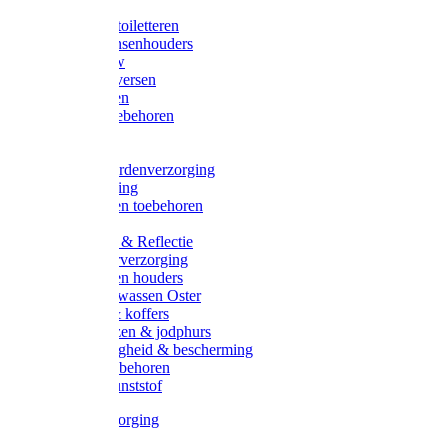
Halsters
Poetsen & toiletteren
Zadel-/Trensenhouders
Halstertouw
Halsters diversen
Hoofdstellen
Zadel & toebehoren
Longeren
Zwepen
Rapide paardenverzorging
Ruiter kleding
Hoofdstellen toebehoren
Dekens
Verlichting & Reflectie
Rapide leerverzorging
Likstenen en houders
Poetsen & wassen Oster
Poetssets & koffers
Ruiter laarzen & jodphurs
Ruiter veiligheid & bescherming
Ruiter - toebehoren
Voerbak kunststof
Klauwverzorging
Diversen