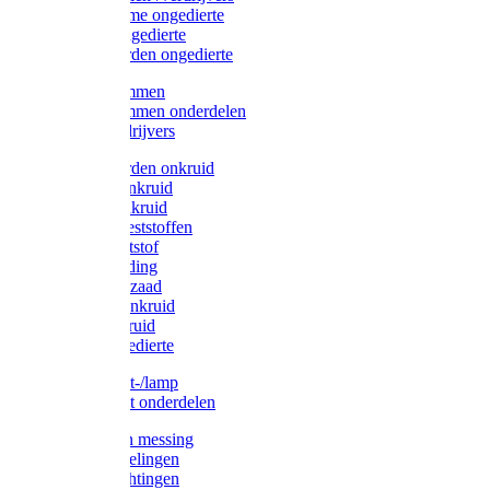
Protect Home ongedierte
Solabiol ongedierte
Protect Garden ongedierte
Mollenklemmen
Mollenklemmen onderdelen
Mollenverdrijvers
Protect Garden onkruid
Diversen onkruid
Solabiol onkruid
Solabiol meststoffen
Pokon meststof
Pokon voeding
Pokon graszaad
Roundup onkruid
Pokon onkruid
Pokon ongedierte
Vliegenkast-/lamp
Vliegenkast onderdelen
Zuigkorven messing
Geka koppelingen
Geka afdichtingen