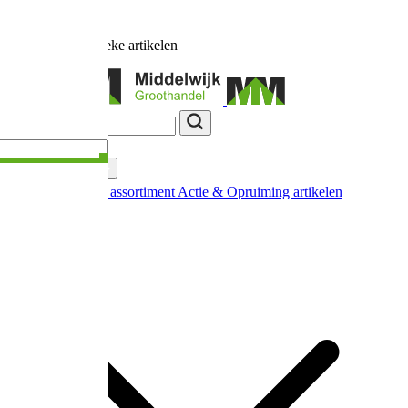
Ruim
17.000
unieke artikelen
Categorieën
Nieuw in ons assortiment
Actie & Opruiming artikelen
Extra