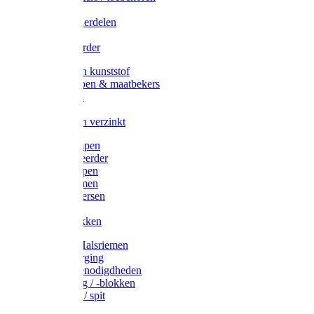
Veedrijvers
Koelift onderdelen
Antizuig
Uieronthaarder
Voerbakken kunststof
Voerscheppen & maatbekers
Hooiruiven
Hooinetten
Voerbakken verzinkt
Warmtelampen
Staartcoupeerder
Biggenkappen
Neuskrammen
Varken diversen
Zeugeband
Varkensbakken
Halsters / Halsriemen
Hoefverzorging
Lammer benodigdheden
Ramdektuig / -blokken
Vastzetpen / spit