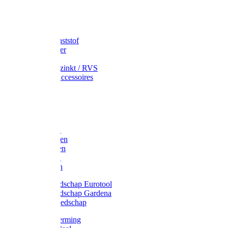
Speciekuip
Emmer kunststof
Schepemmer
Voerton
Emmer verzinkt / RVS
Regenton accessoires
Regenton
Jerrycans
Trechter
Polyharken
Gazonharken
Asfaltharken
Tuinharken
Hooiharken
Handgereedschap Eurotool
Handgereedschap Gardena
Kindergereedschap
Kniebescherming