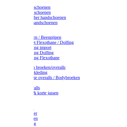
Latex handschoenen
Leren handschoenen
PVC / Rubber handschoenen
Katoenen handschoenen
Display
Plukmouwen / Beenpijpen
Reparatieset Flexothane / Dolfing
Regenkleding import
Regenkleding Dolfing
Regenkleding Flexothane
Toebehoren broeken/overalls
Signalisatiekleding
Amerikaanse overalls / Bodybroeken
Overalls
Kinderoveralls
Stofjassen & korte jassen
Werktruien
T-shirts
Werkjassen
Bodywarmer
Werkbroeken
Zaagkleding