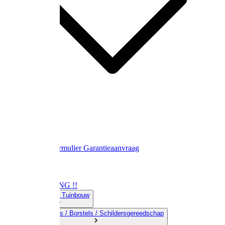
Contact
Retourformulier
Garantieaanvraag
OPRUIMING !!
01) Land-& Tuinbouw
02) Bezems / Borstels / Schildersgereedschap