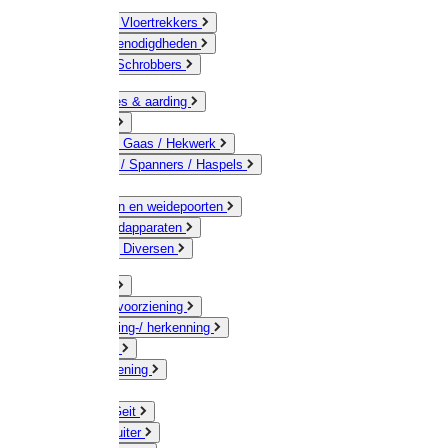
Bezems & Vloertrekkers
Schildersbenodigdheden
Borstels / Schrobbers
Accessoires & aarding
Isolatoren
Geleiders / Gaas / Hekwerk
Verbinders / Spanners / Haspels
Palen
Doorgangen en weidepoorten
Schrikdraadapparaten
Afrastering Diversen
Erf & Stal
Drinkwatervoorziening
Veemarkering-/ herkenning
Koe / Stier
Voervoorziening
Varken
Schaap / Geit
Paard & Ruiter