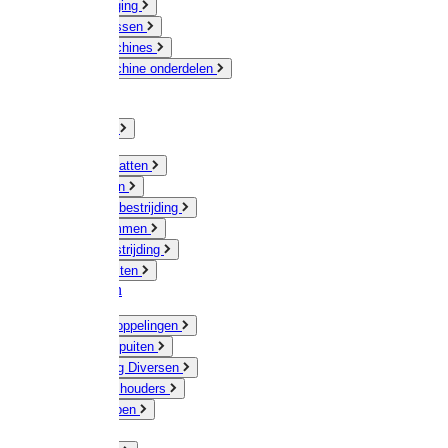
Veeverzorging
Scheermessen
Scheermachines
Scheermachine onderdelen
Huisdieren
Kippen
Verlichting
Muizen / Ratten
Drukspuiten
Ongediertebestrijding
Mollenklemmen
Onkruidbestrijding
Vliegenkasten
Meststoffen
Messing koppelingen
Gieters / Spuiten
Besproeiing Diversen
Slangen & houders
Waterpompen
Tyleen