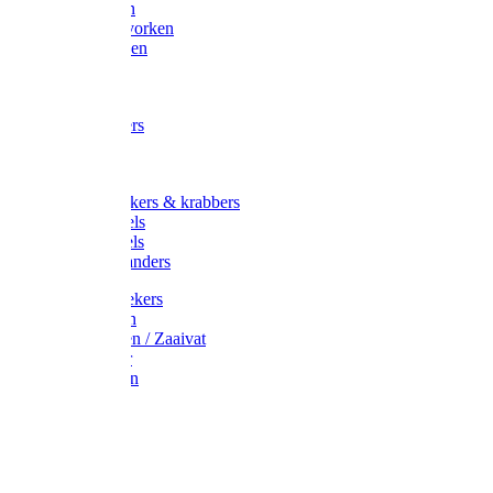
Maisvorken
Aardappelvorken
Vijgenvorken
Strohaak
Cultivators
Tuinkrabbers
Hakken
Schoffels
Onkruidstekers & krabbers
Hartschoffels
Ruitschoffels
Onkruidbranders
Graskantstekers
Verticuteren
Strooiwagen / Zaaivat
Grasmaaier
Grasscharen
Gazonrol
Trimmer
Grondboor
Tuinhamer