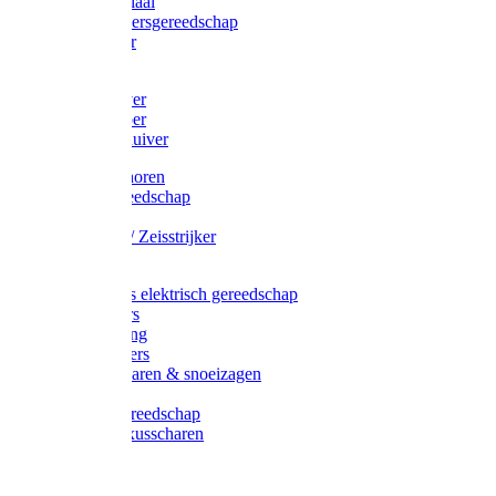
Afzetmateriaal
Stratenmakersgereedschap
Straathamer
Koevoeten
Mestschuiver
Mestschraper
Sneeuwschuiver
Zeis toebehoren
Baggergereedschap
Zeisen
Wetstenen / Zeisstrijker
Zeisboom
Accessoires elektrisch gereedschap
Grasmaaiers
Tuinreiniging
Robotmaaiers
Heggenscharen & snoeizagen
Trimmers
Klussen gereedschap
Gras & buxusscharen
Snoeizaag
Boomband