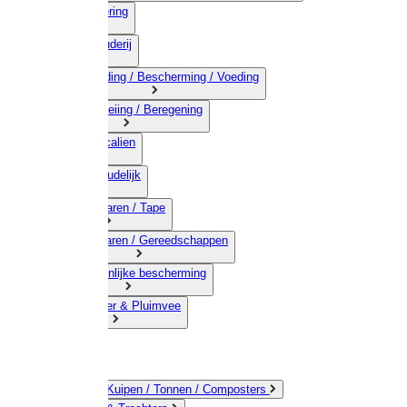
03) Afrastering
04) Veehouderij
05) Bestrijding / Bescherming / Voeding
06) Besproeiing / Beregening
07) Chemicalien
08) Huishoudelijk
09) Touwwaren / Tape
10) IJzerwaren / Gereedschappen
11) Persoonlijke bescherming
12) Kleindier & Pluimvee
Emmers / Kuipen / Tonnen / Composters