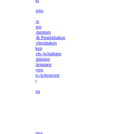
Waslijndraad
Simplexknipjes
Wervels
Sleutelringen
Gelaste ringen
Borgveren-/pennen
Musketons & Paniekhaken
S-haken & vleeshaken
Karabijnhaken
Noodschakels-/schalmen
Harp-/D-sluitingen
Staaldraadklemmen
Spanschroeven
Ringmoeren-/schroeven
Puntkousen
U-beugels
Aanlegringen
Lasthaken
Nagels
Krammen
Spijkers
Voetketting
Scheepsketting