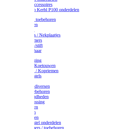
Drinkbak accessoires
Weidepomp Kerbl P100 onderdelen
Oormerken toebehoren
Enkelbanden
Oormerken
Halsplaatjes / Nekplaatjes
Kokernummers
Merkspray-/stift
Veemerkschaar
Uierverzorging
Halsters & Koetouwen
Halsriemen / Kopriemen
Koerugborstels
Koeliften
Koe / Stier diversen
Melkers toebehoren
Stalbenodigdheden
Kalververlossing
Stierenringen
Onthoornen
Kalverflessen
Koerugborstel onderdelen
Kalveremmers / toebehoren