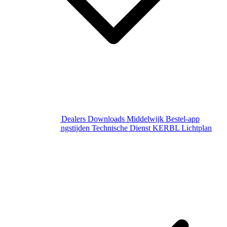
Over Middelwijk
Dealers
Downloads
Middelwijk Bestel-app
Gewijzigde openingstijden
Technische Dienst
KERBL Lichtplan
Aanvraag
Contact