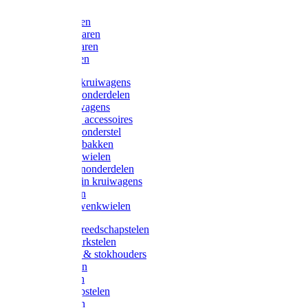
Bijlen
Snoeischaren
Heggenscharen
Takkenscharen
Snoeimessen
Landbouwkruiwagens
Kruiwagenonderdelen
Bouwkruiwagens
Kruiwagen accessoires
Kruiwagenonderstel
Kruiwagenbakken
Kruiwagenwielen
Steekwagenonderdelen
Huis en Tuin kruiwagens
Steekwagen
Bok- en Zwenkwielen
Overige gereedschapstelen
Bezem-/Harkstelen
Handvaten & stokhouders
Hamerstelen
Spadestelen
Graanschopstelen
Schopstelen