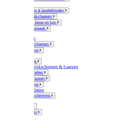
Ketting
Slijpschijven & laselektroden
Handgereedschappen
IJzerwaren bouw en tuin
Hang en sluitwerk
Disposables
Werkhandschoenen
Regenkleding
Klompen
Werkkleding
Wandel-/ Werkschoenen & Laarzen
Hoeden / Petten
Sokken / Kousen
Winterkleding
Winkelinrichting
Gelaatsbescherming
Pluimvee
Knaagdieren
Hond
Kat