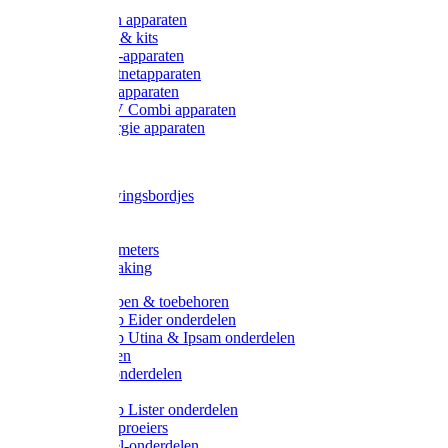
Onderdelen apparaten
Starter sets & kits
9V Batterij-apparaten
230V Lichtnetapparaten
12V Accu-apparaten
230V / 12V Combi apparaten
Zonne-energie apparaten
Tangen
Waarschuwingsbordjes
Afkuilen
Reiniging
Wegers en meters
Video bewaking
Weidepompen & toebehoren
Weidepomp Eider onderdelen
Weidepomp Utina & Ipsam onderdelen
Drinkbakken
Drinkbak onderdelen
Vlotters
Weidepomp Lister onderdelen
Nippels / Sproeiers
Drinknippel-onderdelen