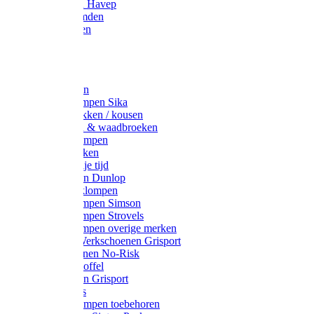
Werkjassen Havep
Thermohemden
Overhemden
Hoeden
Petten
Werksokken
Schoenklompen Sika
Thermo sokken / kousen
Lieslaarzen & waadbroeken
Houten klompen
Wandelsokken
Laarzen vrije tijd
Werklaarzen Dunlop
Kunststof klompen
Schoenklompen Simson
Schoenklompen Strovels
Schoenklompen overige merken
Wandel-/ Werkschoenen Grisport
Werkschoenen No-Risk
Klomppantoffel
Werklaarzen Grisport
Accessoires
Houten klompen toebehoren