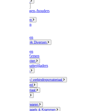
Fittingwerk
Gardena
Slangenwagen-/houders
Olie / Vetten
Chemicalien
Verven
Plasticzakken
Huishoudelijk Diversen
Matten
Zaksluitingen
Sponzen / Zemen
Zeepprodukten
Batterij & batterijladers
Zaklampen
Verpakking-/ verbindingsmateriaal
Touw / Koord
Afdekmateriaal
Staalkabel
Kleine ijzerwaren
Spijkers, Nagels & Krammen