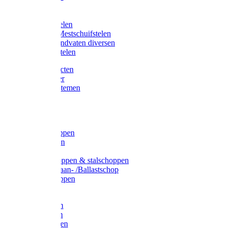
Bijlstelen
Vorkstelen
Gardena stelen
Sneeuw- /Mestschuifstelen
Stelen / Handvaten diversen
Telescoopstelen
Tuin producten
Fruitplukker
Ophangsystemen
Tuinafval
Manden
Spades
Betonschoppen
Schepbatsen
Batsen
Ballastschoppen & stalschoppen
Slijtsrip Graan- /Ballastschop
Graanschoppen
Spitvorken
Hooivorken
Mestvorken
Bietenvorken