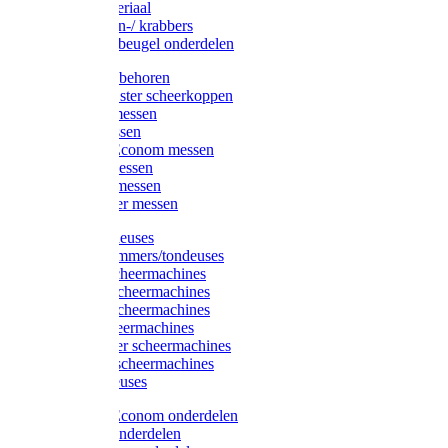
Injectiemateriaal
Hoefmessen-/ krabbers
Hoefbekapbeugel onderdelen
Messen toebehoren
Moser & Oster scheerkoppen
Hauptner messen
Liscop messen
Aesculap/Econom messen
Heiniger messen
Constanta messen
FarmClipper messen
Moser tondeuses
Overige trimmers/tondeuses
Heiniger scheermachines
Hauptner scheermachines
Aesculap scheermachines
Liscop scheermachines
FarmClipper scheermachines
Constanta scheermachines
Wahl tondeuses
Aesculap/Econom onderdelen
Hauptner onderdelen