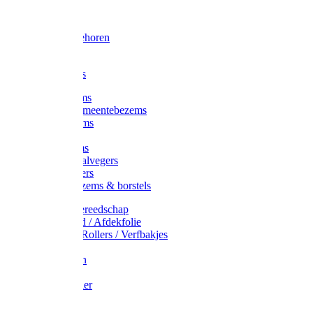
Voorhamer
Hamers
Slede toebehoren
Sledes
Composters
Straatbezems
Stads- / Gemeentebezems
Terrasbezems
Stalbezems
Gootbezems
Kamer-/Zaalvegers
Vloertrekkers
Onkruidbezems & borstels
Schildersgereedschap
Afplakband / Afdekfolie
Kwasten / Rollers / Verfbakjes
Mixers
Afdekfoliën
Messen
Schuurpapier
Luiwagens