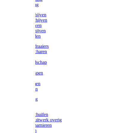
Victorketting
Afbraamschijven
Doorslijpschijven
Lamelschijven
Diamantschijven
Laselektroden
Schroevendraaiers
Tangen / Scharen
Zagen
Meetgereedschap
Beitels
Vijlen / Raspen
Sleutels
Lijmklemmen
Waterpassen
Bouwbeslag
Tuinbeslag
Grendels/schuifen
Hang en sluitwerk overig
Hengen/scharnieren
Scharnieren