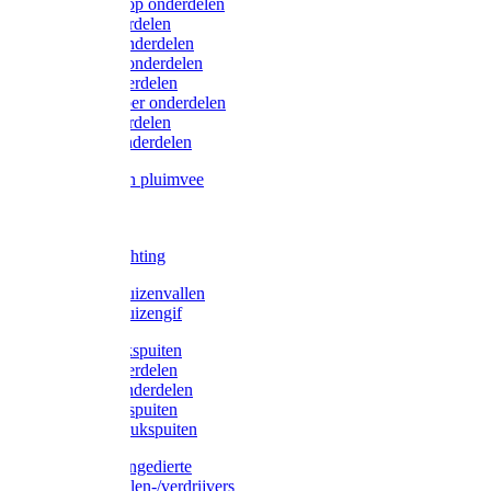
Lister/Liscop onderdelen
Eider onderdelen
Heiniger onderdelen
Constanta onderdelen
Moser onderdelen
Farm Clipper onderdelen
Oster onderdelen
TailWell onderdelen
Voerbakken pluimvee
Katten
Honden
LED verlichting
Ratten / Muizenvallen
Ratten / Muizengif
Gloria drukspuiten
Gloria onderdelen
Gardena onderdelen
Dario drukspuiten
Gardena drukspuiten
Diversen ongedierte
Insectenvallen-/verdrijvers