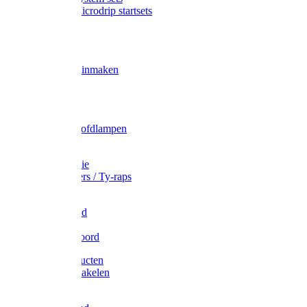
Gardena Microdrip startsets
Vet
Olie
Wecken & inmaken
Tricel
Americol
Zak- & Hoofdlampen
Lampjes
Tape en folie
Kabelbinders / Ty-raps
Bindtouw
Metselkoord
Touw
Elastisch koord
Afdekproducten
Heffen en takelen
Staalkabel