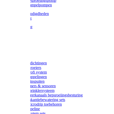
Gardena besproeiingspomp
Gardena dompelpompen
Tyleen benodigdheden
Tyleenslang
Lange bocht
Knie
T-stuk
Sok
Verloop
Nippels
Stop
Gardena afdichtingen
Gardena sproeiers
Gardena Profi system
Gardena koppelingen
Gardena tuinspuiten
Gardena timers & sensoren
Gardena Sprinklersysteem
Gardena meerkanaals bepsroeiingsbesturing
Gardena vakantiebewatering sets
Gardena Microdrip toebehoren
Gardena Pipeline
Gardena System sets