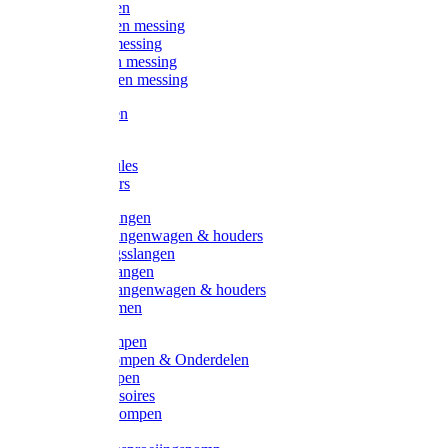
Kogelkranen
Koppelingen messing
Sproeiers messing
Tuinspuiten messing
Slangstukken messing
Handspuiten
Gieters
Kunststoftules
Regenmeters
Overige slangen
Overige slangenwagen & houders
Beregeningsslangen
Gardena slangen
Gardena slangenwagen & houders
Slangklemmen
Leader pompen
Zwengelpompen & Onderdelen
Ebara pompen
Pompaccessoires
Excellent pompen
Kinpumps