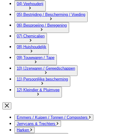
04) Veehouderij
05) Bestrijding / Bescherming / Voeding
06) Besproeiing / Beregening
07) Chemicalien
08) Huishoudelijk
09) Touwwaren / Tape
10) IJzerwaren / Gereedschappen
11) Persoonlijke bescherming
12) Kleindier & Pluimvee
Emmers / Kuipen / Tonnen / Composters
Jerrycans & Trechters
Harken