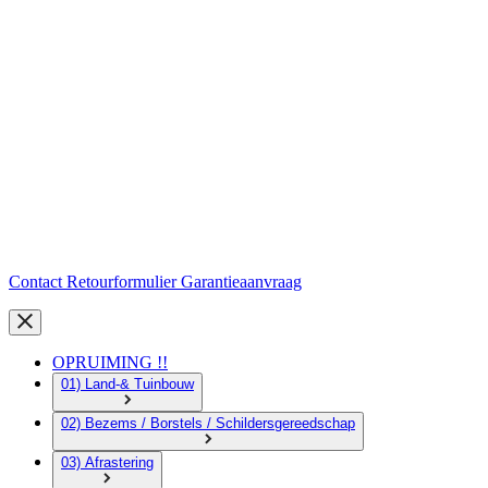
Contact
Retourformulier
Garantieaanvraag
OPRUIMING !!
01) Land-& Tuinbouw
02) Bezems / Borstels / Schildersgereedschap
03) Afrastering