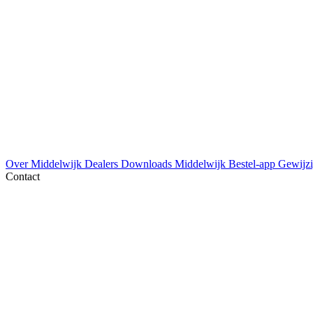
Over Middelwijk
Dealers
Downloads
Middelwijk Bestel-app
Gewijzi
Contact